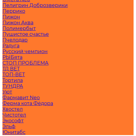
Пелигрин Доброзверики
Перрико
Пижон
Пижон Аква
Полимербыт
Пушистое счастье
Пчелодар
Радуга
Русский чемпион
РЫБята
СТОП ПРОБЛЕМА
ТД ВЕТ
ТОП-ВЕТ
Тортила
ТУНДРА
Уют
Фармавит Neo
Ферма кота Фёдора
Хвостел
Чистотел
Экософт
Эльф
Юнитабс