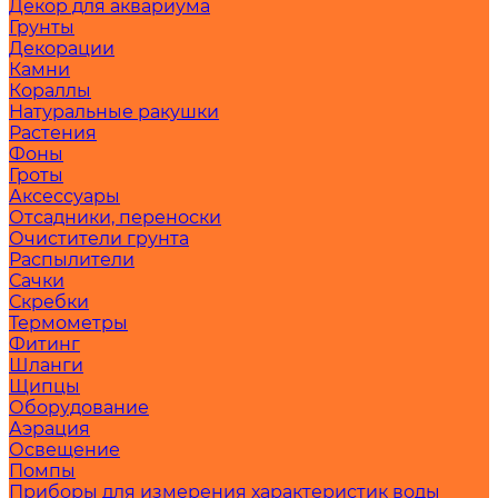
Декор для аквариума
Грунты
Декорации
Камни
Кораллы
Натуральные ракушки
Растения
Фоны
Гроты
Аксессуары
Отсадники, переноски
Очистители грунта
Распылители
Сачки
Скребки
Термометры
Фитинг
Шланги
Щипцы
Оборудование
Аэрация
Освещение
Помпы
Приборы для измерения характеристик воды