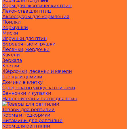
Корм для попугаев
Корм для экзотических птиц
Лакомства для птиц
Аксессуары для кормления
Поилки
Кормушки
Миски
Игрушки для птиц
Веревочные игрушки
Лесенки, жердочки
Качели
Зеркала
Клетки
Жёрдочки, лесенки и качели
Гнезда и домики
Домики в клетку
Средства по уходу за птицами
Ванночки и купалки
Наполнители и песок для птиц
Товары для рептилий
Корма и подкормки
Витамины для рептилий
Корм для рептилий