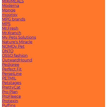
MIKIMEALS
Moderna
Monge
moonsy
MPG brands
MPS
Mr.Fresh
Mr.Kranch
My Pets Solutions
Nature's Miracle
NOMOy Pet
ONTO
OSSO fashion
OutwardHound
Pedigree
Perfect Fit
PerseiLine
PETMIL
Petstages
PrettyCat
Pro Plan
ProFleece
Protexin
Puffins