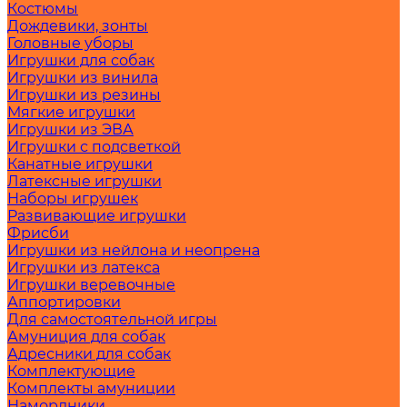
Костюмы
Дождевики, зонты
Головные уборы
Игрушки для собак
Игрушки из винила
Игрушки из резины
Мягкие игрушки
Игрушки из ЭВА
Игрушки с подсветкой
Канатные игрушки
Латексные игрушки
Наборы игрушек
Развивающие игрушки
Фрисби
Игрушки из нейлона и неопрена
Игрушки из латекса
Игрушки веревочные
Аппортировки
Для самостоятельной игры
Амуниция для собак
Адресники для собак
Комплектующие
Комплекты амуниции
Намордники