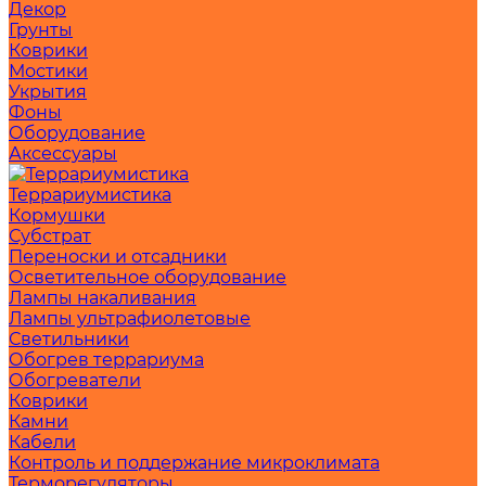
Декор
Грунты
Коврики
Мостики
Укрытия
Фоны
Оборудование
Аксессуары
Террариумистика
Кормушки
Субстрат
Переноски и отсадники
Осветительное оборудование
Лампы накаливания
Лампы ультрафиолетовые
Светильники
Обогрев террариума
Обогреватели
Коврики
Камни
Кабели
Контроль и поддержание микроклимата
Терморегуляторы