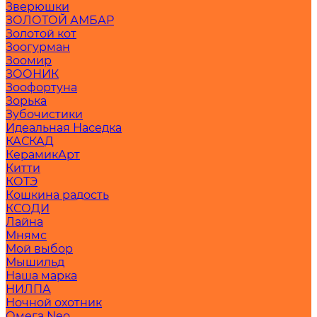
Зверюшки
ЗОЛОТОЙ АМБАР
Золотой кот
Зоогурман
Зоомир
ЗООНИК
Зоофортуна
Зорька
Зубочистики
Идеальная Наседка
КАСКАД
КерамикАрт
Китти
КОТЭ
Кошкина радость
КСОДИ
Лайна
Мнямс
Мой выбор
Мышильд
Наша марка
НИЛПА
Ночной охотник
Омега Neo