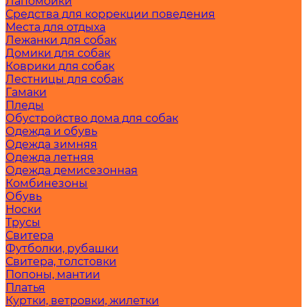
Лапомойки
Средства для коррекции поведения
Места для отдыха
Лежанки для собак
Домики для собак
Коврики для собак
Лестницы для собак
Гамаки
Пледы
Обустройство дома для собак
Одежда и обувь
Одежда зимняя
Одежда летняя
Одежда демисезонная
Комбинезоны
Обувь
Носки
Трусы
Свитера
Футболки, рубашки
Свитера, толстовки
Попоны, мантии
Платья
Куртки, ветровки, жилетки