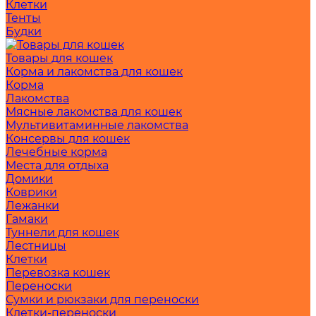
Клетки
Тенты
Будки
Товары для кошек
Корма и лакомства для кошек
Корма
Лакомства
Мясные лакомства для кошек
Мультивитаминные лакомства
Консервы для кошек
Лечебные корма
Места для отдыха
Домики
Коврики
Лежанки
Гамаки
Туннели для кошек
Лестницы
Клетки
Перевозка кошек
Переноски
Сумки и рюкзаки для переноски
Клетки-переноски