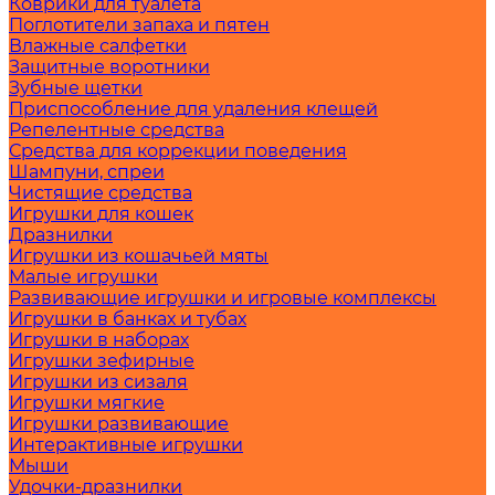
Коврики для туалета
Поглотители запаха и пятен
Влажные салфетки
Защитные воротники
Зубные щетки
Приспособление для удаления клещей
Репелентные средства
Средства для коррекции поведения
Шампуни, спреи
Чистящие средства
Игрушки для кошек
Дразнилки
Игрушки из кошачьей мяты
Малые игрушки
Развивающие игрушки и игровые комплексы
Игрушки в банках и тубах
Игрушки в наборах
Игрушки зефирные
Игрушки из сизаля
Игрушки мягкие
Игрушки развивающие
Интерактивные игрушки
Мыши
Удочки-дразнилки