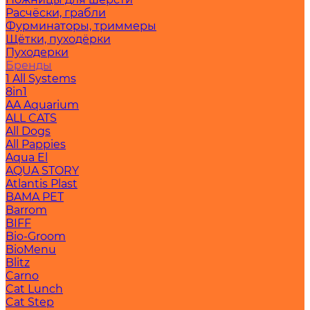
Расчёски, грабли
Фурминаторы, триммеры
Щётки, пуходёрки
Пуходерки
Бренды
1 All Systems
8in1
AA Aquarium
ALL CATS
All Dogs
All Pappies
Aqua El
AQUA STORY
Atlantis Plast
BAMA PET
Barrom
BIFF
Bio-Groom
BioMenu
Blitz
Carno
Cat Lunch
Cat Step