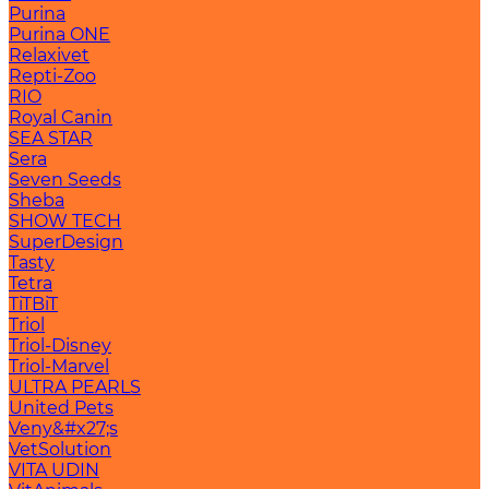
Purina
Purina ONE
Relaxivet
Repti-Zoo
RIO
Royal Canin
SEA STAR
Sera
Seven Seeds
Sheba
SHOW TECH
SuperDesign
Tasty
Tetra
TiTBiT
Triol
Triol-Disney
Triol-Marvel
ULTRA PEARLS
United Pets
Veny&#x27;s
VetSolution
VITA UDIN