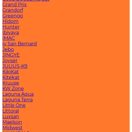
Grand Prix
Grandorf
Greengo
Hidom
Hunter
Ibiyaya
IMAC
Iv San Bernard
Jebo
JINGYE
Joyser
JULIUS-K9
KikiKat
Kitekat
Kruuse
KW Zone
Laguna Aqua
Laguna Terra
Little One
Littoral
Luxsan
Maelson
Midwest