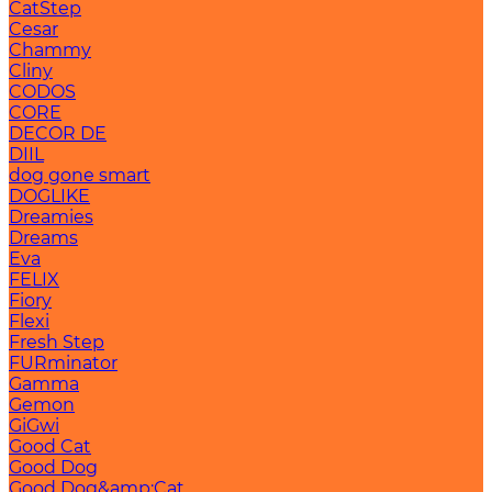
CatStep
Cesar
Chammy
Cliny
CODOS
CORE
DECOR DE
DIIL
dog gone smart
DOGLIKE
Dreamies
Dreams
Eva
FELIX
Fiory
Flexi
Fresh Step
FURminator
Gamma
Gemon
GiGwi
Good Cat
Good Dog
Good Dog&amp;Cat