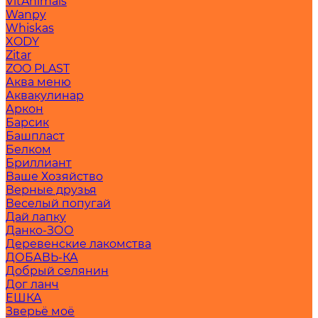
VitAnimals
Wanpy
Whiskas
XODY
Zitar
ZOO PLAST
Аква меню
Аквакулинар
Аркон
Барсик
Башпласт
Белком
Бриллиант
Ваше Хозяйство
Верные друзья
Веселый попугай
Дай лапку
Данко-ЗОО
Деревенские лакомства
ДОБАВЬ-КА
Добрый селянин
Дог ланч
ЕШКА
Зверьё моё