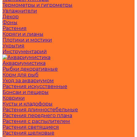
Термометры и гигрометры
Увлажнители
Декор
Фоны
Растения
Коряги и лианы
Плотики и мостики
Укрытия
Инструментарий
Аквариумистика
Рыбки декоративные
Корм для рыб
Уход за аквариумом
Растения искусственные
Бонсаи и пещеры
Коврики
Кусты и кладофоры
Растения длинностебельные
Растения переднего плана
Растения с распылителем
Растения светящиеся
Растения шелковые