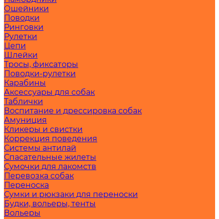
Ошейники
Поводки
Ринговки
Рулетки
Цепи
Шлейки
Тросы, фиксаторы
Поводки-рулетки
Карабины
Аксессуары для собак
Таблички
Воспитание и дрессировка собак
Амуниция
Кликеры и свистки
Коррекция поведения
Системы антилай
Спасательные жилеты
Сумочки для лакомств
Перевозка собак
Переноска
Сумки и рюкзаки для переноски
Будки, вольеры, тенты
Вольеры