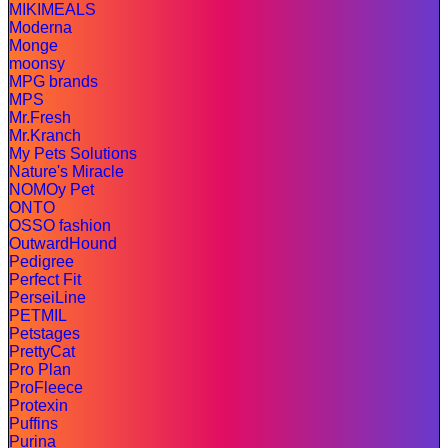
MIKIMEALS
Moderna
Monge
moonsy
MPG brands
MPS
Mr.Fresh
Mr.Kranch
My Pets Solutions
Nature's Miracle
NOMOy Pet
ONTO
OSSO fashion
OutwardHound
Pedigree
Perfect Fit
PerseiLine
PETMIL
Petstages
PrettyCat
Pro Plan
ProFleece
Protexin
Puffins
Purina