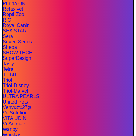
Purina ONE
Relaxivet
Repti-Zoo
RIO
Royal Canin
SEA STAR
Sera
Seven Seeds
Sheba
SHOW TECH
SuperDesign
Tasty
Tetra
TiTBiT
Triol
Triol-Disney
Triol-Marvel
ULTRA PEARLS
United Pets
Veny&#x27;s
VetSolution
VITA UDIN
VitAnimals
Wanpy
Whiskas