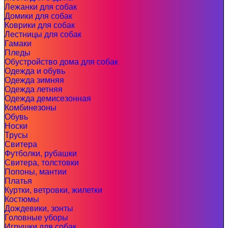
Лежанки для собак
Домики для собак
Коврики для собак
Лестницы для собак
Гамаки
Пледы
Обустройство дома для собак
Одежда и обувь
Одежда зимняя
Одежда летняя
Одежда демисезонная
Комбинезоны
Обувь
Носки
Трусы
Свитера
Футболки, рубашки
Свитера, толстовки
Попоны, мантии
Платья
Куртки, ветровки, жилетки
Костюмы
Дождевики, зонты
Головные уборы
Игрушки для собак