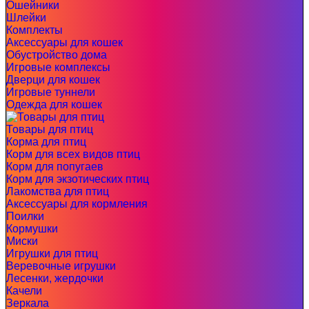
Ошейники
Шлейки
Комплекты
Аксессуары для кошек
Обустройство дома
Игровые комплексы
Дверци для кошек
Игровые туннели
Одежда для кошек
Товары для птиц
Корма для птиц
Корм для всех видов птиц
Корм для попугаев
Корм для экзотических птиц
Лакомства для птиц
Аксессуары для кормления
Поилки
Кормушки
Миски
Игрушки для птиц
Веревочные игрушки
Лесенки, жердочки
Качели
Зеркала