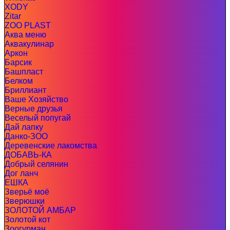
XODY
Zitar
ZOO PLAST
Аква меню
Аквакулинар
Аркон
Барсик
Башпласт
Белком
Бриллиант
Ваше Хозяйство
Верные друзья
Веселый попугай
Дай лапку
Данко-ЗОО
Деревенские лакомства
ДОБАВЬ-КА
Добрый селянин
Дог ланч
ЕШКА
Зверьё моё
Зверюшки
ЗОЛОТОЙ АМБАР
Золотой кот
Зоогурман