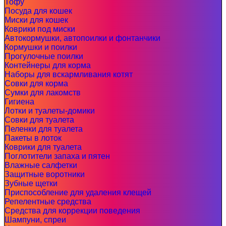
Тофу
Посуда для кошек
Миски для кошек
Коврики под миски
Автокормушки, автопоилки и фонтанчики
Кормушки и поилки
Прогулочные поилки
Контейнеры для корма
Наборы для вскармливания котят
Совки для корма
Сумки для лакомств
Гигиена
Лотки и туалеты-домики
Совки для туалета
Пеленки для туалета
Пакеты в лоток
Коврики для туалета
Поглотители запаха и пятен
Влажные салфетки
Защитные воротники
Зубные щетки
Приспособление для удаления клещей
Репелентные средства
Средства для коррекции поведения
Шампуни, спреи