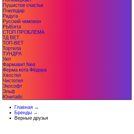
Пушистое счастье
Пчелодар
Радуга
Русский чемпион
РЫБята
СТОП ПРОБЛЕМА
ТД ВЕТ
ТОП-ВЕТ
Тортила
ТУНДРА
Уют
Фармавит Neo
Ферма кота Фёдора
Хвостел
Чистотел
Экософт
Эльф
Юнитабс
Главная
→
Бренды
→
Верные друзья