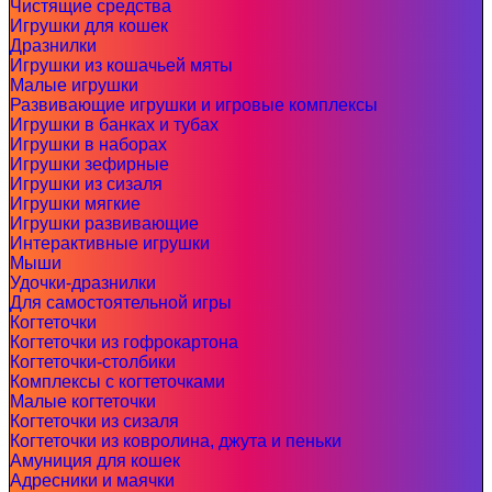
Чистящие средства
Игрушки для кошек
Дразнилки
Игрушки из кошачьей мяты
Малые игрушки
Развивающие игрушки и игровые комплексы
Игрушки в банках и тубах
Игрушки в наборах
Игрушки зефирные
Игрушки из сизаля
Игрушки мягкие
Игрушки развивающие
Интерактивные игрушки
Мыши
Удочки-дразнилки
Для самостоятельной игры
Когтеточки
Когтеточки из гофрокартона
Когтеточки-столбики
Комплексы с когтеточками
Малые когтеточки
Когтеточки из сизаля
Когтеточки из ковролина, джута и пеньки
Амуниция для кошек
Адресники и маячки