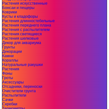
Растения искусственные
Бонсаи и пещеры
Коврики
Кусты и кладофоры
Растения длинностебельные
Растения переднего плана
Растения с распылителем
Растения светящиеся
Растения шелковые
Декор для аквариума
Грунты
Декорации
Камни
Кораллы
Натуральные ракушки
Растения
Фоны
Гроты
Аксессуары
Отсадники, переноски
Очистители грунта
Распылители
Сачки
Скребки
Термометры