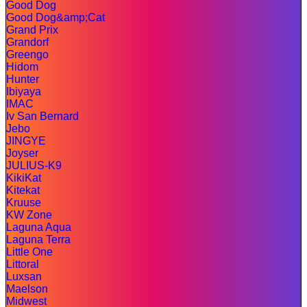
Good Dog
Good Dog&amp;Cat
Grand Prix
Grandorf
Greengo
Hidom
Hunter
Ibiyaya
IMAC
Iv San Bernard
Jebo
JINGYE
Joyser
JULIUS-K9
KikiKat
Kitekat
Kruuse
KW Zone
Laguna Aqua
Laguna Terra
Little One
Littoral
Luxsan
Maelson
Midwest