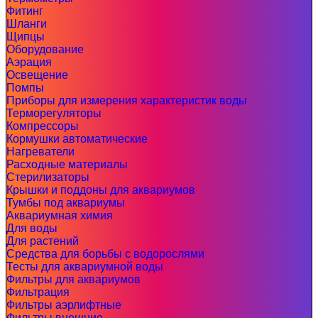
Фитинг
Шланги
Щипцы
Оборудование
Аэрация
Освещение
Помпы
Приборы для измерения характеристик воды
Терморегуляторы
Компрессоры
Кормушки автоматические
Нагреватели
Расходные материалы
Стерилизаторы
Крышки и поддоны для аквариумов
Тумбы под аквариумы
Аквариумная химия
Для воды
Для растений
Средства для борьбы с водорослями
Тесты для аквариумной воды
Фильтры для аквариумов
Фильтрация
Фильтры аэрлифтные
Фильтры внешние