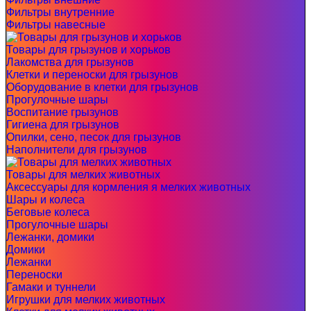
Фильтры внутренние
Фильтры навесные
Товары для грызунов и хорьков
Лакомства для грызунов
Клетки и переноски для грызунов
Оборудование в клетки для грызунов
Прогулочные шары
Воспитание грызунов
Гигиена для грызунов
Опилки, сено, песок для грызунов
Наполнители для грызунов
Товары для мелких животных
Аксессуары для кормления я мелких животных
Шары и колеса
Беговые колеса
Прогулочные шары
Лежанки, домики
Домики
Лежанки
Переноски
Гамаки и туннели
Игрушки для мелких животных