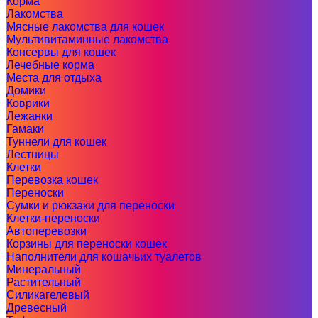
Корма
Лакомства
Мясные лакомства для кошек
Мультивитаминные лакомства
Консервы для кошек
Лечебные корма
Места для отдыха
Домики
Коврики
Лежанки
Гамаки
Туннели для кошек
Лестницы
Клетки
Перевозка кошек
Переноски
Сумки и рюкзаки для переноски
Клетки-переноски
Автоперевозки
Корзины для переноски кошек
Наполнители для кошачьих туалетов
Минеральный
Растительный
Силикагелевый
Древесный