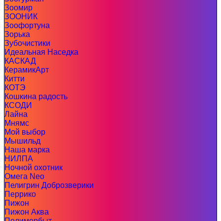
Зоомир
ЗООНИК
Зоофортуна
Зорька
Зубочистики
Идеальная Наседка
КАСКАД
КерамикАрт
Китти
КОТЭ
Кошкина радость
КСОДИ
Лайна
Мнямс
Мой выбор
Мышильд
Наша марка
НИЛПА
Ночной охотник
Омега Neo
Пелигрин Доброзверики
Перрико
Пижон
Пижон Аква
Полимербыт