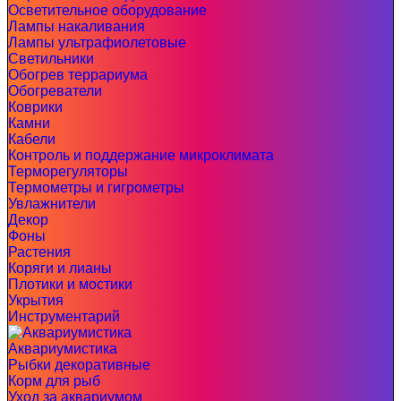
Осветительное оборудование
Лампы накаливания
Лампы ультрафиолетовые
Светильники
Обогрев террариума
Обогреватели
Коврики
Камни
Кабели
Контроль и поддержание микроклимата
Терморегуляторы
Термометры и гигрометры
Увлажнители
Декор
Фоны
Растения
Коряги и лианы
Плотики и мостики
Укрытия
Инструментарий
Аквариумистика
Рыбки декоративные
Корм для рыб
Уход за аквариумом