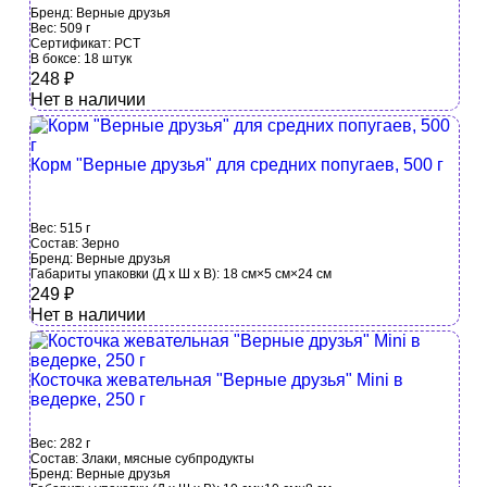
Бренд:
Верные друзья
Вес:
509 г
Сертификат:
РСТ
В боксе:
18 штук
248
₽
Нет в наличии
Корм "Верные друзья" для средних попугаев, 500 г
Вес:
515 г
Состав:
Зерно
Бренд:
Верные друзья
Габариты упаковки (Д х Ш х В):
18 см×5 см×24 см
249
₽
Нет в наличии
Косточка жевательная "Верные друзья" Mini в
ведерке, 250 г
Вес:
282 г
Состав:
Злаки, мясные субпродукты
Бренд:
Верные друзья