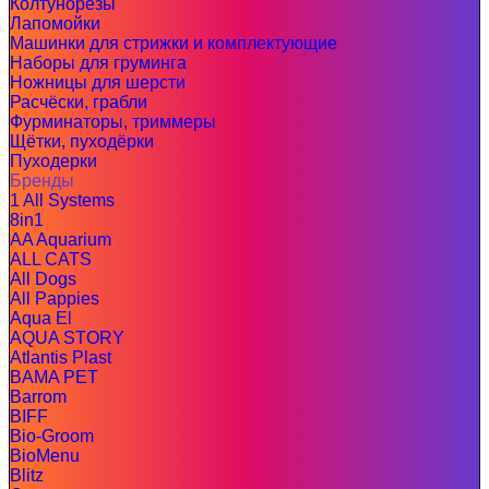
Колтунорезы
Лапомойки
Машинки для стрижки и комплектующие
Наборы для груминга
Ножницы для шерсти
Расчёски, грабли
Фурминаторы, триммеры
Щётки, пуходёрки
Пуходерки
Бренды
1 All Systems
8in1
AA Aquarium
ALL CATS
All Dogs
All Pappies
Aqua El
AQUA STORY
Atlantis Plast
BAMA PET
Barrom
BIFF
Bio-Groom
BioMenu
Blitz