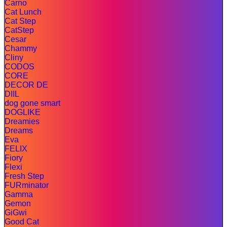
Carno
Cat Lunch
Cat Step
CatStep
Cesar
Chammy
Cliny
CODOS
CORE
DECOR DE
DIIL
dog gone smart
DOGLIKE
Dreamies
Dreams
Eva
FELIX
Fiory
Flexi
Fresh Step
FURminator
Gamma
Gemon
GiGwi
Good Cat