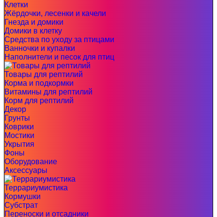
Клетки
Жёрдочки, лесенки и качели
Гнезда и домики
Домики в клетку
Средства по уходу за птицами
Ванночки и купалки
Наполнители и песок для птиц
Товары для рептилий
Корма и подкормки
Витамины для рептилий
Корм для рептилий
Декор
Грунты
Коврики
Мостики
Укрытия
Фоны
Оборудование
Аксессуары
Террариумистика
Кормушки
Субстрат
Переноски и отсадники