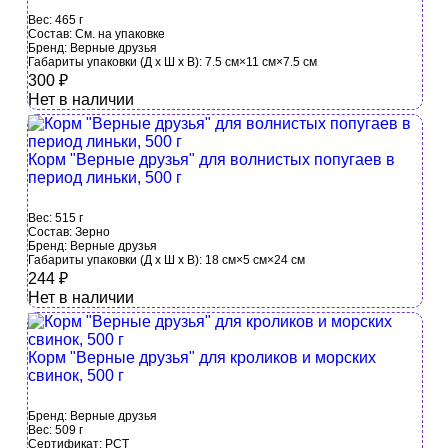
Вес:
465 г
Состав:
См. на упаковке
Бренд:
Верные друзья
Габариты упаковки (Д х Ш х В):
7.5 см×11 см×7.5 см
300
₽
Нет в наличии
Корм "Верные друзья" для волнистых попугаев в
период линьки, 500 г
Вес:
515 г
Состав:
Зерно
Бренд:
Верные друзья
Габариты упаковки (Д х Ш х В):
18 см×5 см×24 см
244
₽
Нет в наличии
Корм "Верные друзья" для кроликов и морских
свинок, 500 г
Бренд:
Верные друзья
Вес:
509 г
Сертификат:
РСТ