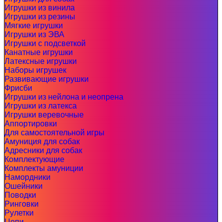
Игрушки из винила
Игрушки из резины
Мягкие игрушки
Игрушки из ЭВА
Игрушки с подсветкой
Канатные игрушки
Латексные игрушки
Наборы игрушек
Развивающие игрушки
Фрисби
Игрушки из нейлона и неопрена
Игрушки из латекса
Игрушки веревочные
Аппортировки
Для самостоятельной игры
Амуниция для собак
Адресники для собак
Комплектующие
Комплекты амуниции
Намордники
Ошейники
Поводки
Ринговки
Рулетки
Цепи