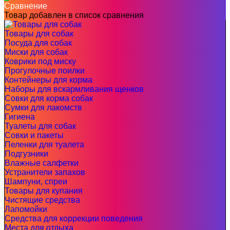
Сравнение
Товар добавлен в список сравнения
Товары для собак
Посуда для собак
Миски для собак
Коврики под миску
Прогулочные поилки
Контейнеры для корма
Наборы для вскармливания щенков
Совки для корма собак
Сумки для лакомств
Гигиена
Туалеты для собак
Совки и пакеты
Пеленки для туалета
Подгузники
Влажные салфетки
Устранители запахов
Шампуни, спреи
Товары для купания
Чистящие средства
Лапомойки
Средства для коррекции поведения
Места для отдыха