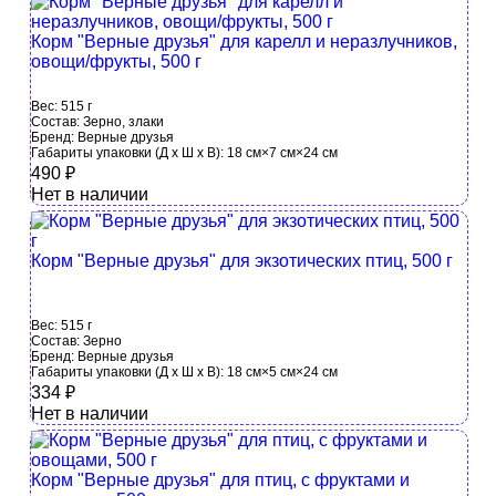
Корм "Верные друзья" для карелл и неразлучников,
овощи/фрукты, 500 г
Вес:
515 г
Состав:
Зерно, злаки
Бренд:
Верные друзья
Габариты упаковки (Д х Ш х В):
18 см×7 см×24 см
490
₽
Нет в наличии
Корм "Верные друзья" для экзотических птиц, 500 г
Вес:
515 г
Состав:
Зерно
Бренд:
Верные друзья
Габариты упаковки (Д х Ш х В):
18 см×5 см×24 см
334
₽
Нет в наличии
Корм "Верные друзья" для птиц, с фруктами и