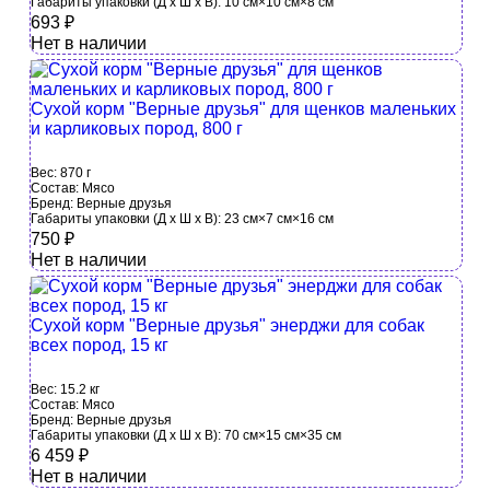
Габариты упаковки (Д х Ш х В):
10 см×10 см×8 см
693
₽
Нет в наличии
Сухой корм "Верные друзья" для щенков маленьких
и карликовых пород, 800 г
Вес:
870 г
Состав:
Мясо
Бренд:
Верные друзья
Габариты упаковки (Д х Ш х В):
23 см×7 см×16 см
750
₽
Нет в наличии
Сухой корм "Верные друзья" энерджи для собак
всех пород, 15 кг
Вес:
15.2 кг
Состав:
Мясо
Бренд:
Верные друзья
Габариты упаковки (Д х Ш х В):
70 см×15 см×35 см
6 459
₽
Нет в наличии