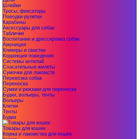
Шлейки
Тросы, фиксаторы
Поводки-рулетки
Карабины
Аксессуары для собак
Таблички
Воспитание и дрессировка собак
Амуниция
Кликеры и свистки
Коррекция поведения
Системы антилай
Спасательные жилеты
Сумочки для лакомств
Перевозка собак
Переноска
Сумки и рюкзаки для переноски
Будки, вольеры, тенты
Вольеры
Клетки
Тенты
Будки
Товары для кошек
Корма и лакомства для кошек