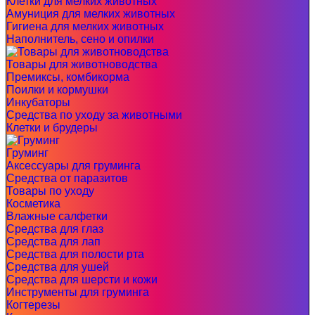
Клетки для мелких животных
Амуниция для мелких животных
Гигиена для мелких животных
Наполнитель, сено и опилки
Товары для животноводства
Премиксы, комбикорма
Поилки и кормушки
Инкубаторы
Средства по уходу за животными
Клетки и брудеры
Груминг
Аксессуары для груминга
Средства от паразитов
Товары по уходу
Косметика
Влажные салфетки
Средства для глаз
Средства для лап
Средства для полости рта
Средства для ушей
Средства для шерсти и кожи
Инструменты для груминга
Когтерезы