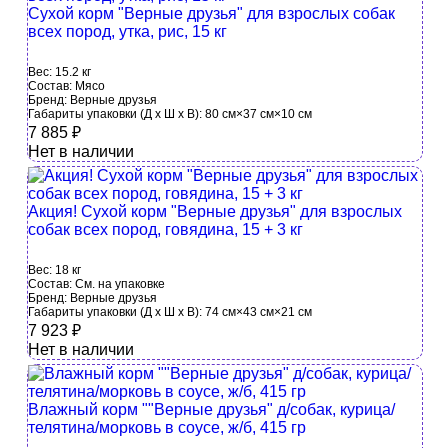
Сухой корм "Верные друзья" для взрослых собак
всех пород, утка, рис, 15 кг
Вес:
15.2 кг
Состав:
Мясо
Бренд:
Верные друзья
Габариты упаковки (Д х Ш х В):
80 см×37 см×10 см
7 885
₽
Нет в наличии
Акция! Сухой корм "Верные друзья" для взрослых
собак всех пород, говядина, 15 + 3 кг
Вес:
18 кг
Состав:
См. на упаковке
Бренд:
Верные друзья
Габариты упаковки (Д х Ш х В):
74 см×43 см×21 см
7 923
₽
Нет в наличии
Влажный корм ""Верные друзья" д/собак, курица/
телятина/морковь в соусе, ж/б, 415 гр