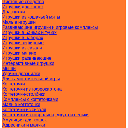
Чистящие средства
Игрушки для кошек
Дразнилки
Игрушки из кошачьей мяты
Малые игрушки
Развивающие игрушки и игровые комплексы
Игрушки в банках и тубах
Игрушки в наборах
Игрушки зефирные
Игрушки из сизаля
Игрушки мягкие
Игрушки развивающие
Интерактивные игрушки
Мыши
Удочки-дразнилки
Для самостоятельной игры
Когтеточки
Когтеточки из гофрокартона
Когтеточки-столбики
Комплексы с когтеточками
Малые когтеточки
Когтеточки из сизаля
Когтеточки из ковролина, джута и пеньки
Амуниция для кошек
Адресники и маячки