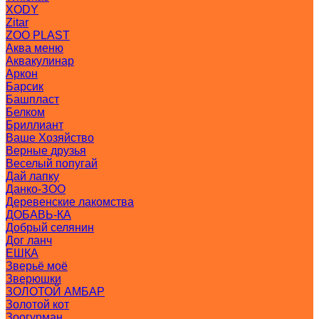
XODY
Zitar
ZOO PLAST
Аква меню
Аквакулинар
Аркон
Барсик
Башпласт
Белком
Бриллиант
Ваше Хозяйство
Верные друзья
Веселый попугай
Дай лапку
Данко-ЗОО
Деревенские лакомства
ДОБАВЬ-КА
Добрый селянин
Дог ланч
ЕШКА
Зверьё моё
Зверюшки
ЗОЛОТОЙ АМБАР
Золотой кот
Зоогурман