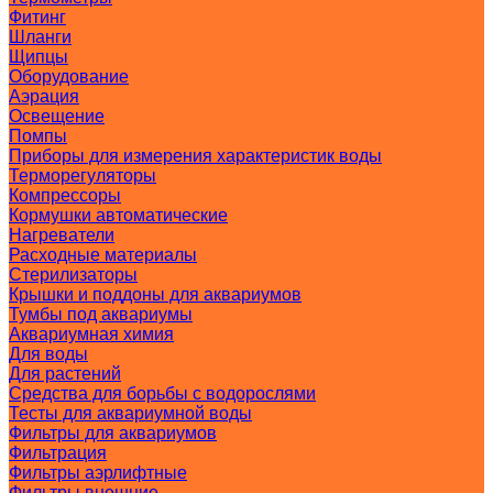
Фитинг
Шланги
Щипцы
Оборудование
Аэрация
Освещение
Помпы
Приборы для измерения характеристик воды
Терморегуляторы
Компрессоры
Кормушки автоматические
Нагреватели
Расходные материалы
Стерилизаторы
Крышки и поддоны для аквариумов
Тумбы под аквариумы
Аквариумная химия
Для воды
Для растений
Средства для борьбы с водорослями
Тесты для аквариумной воды
Фильтры для аквариумов
Фильтрация
Фильтры аэрлифтные
Фильтры внешние