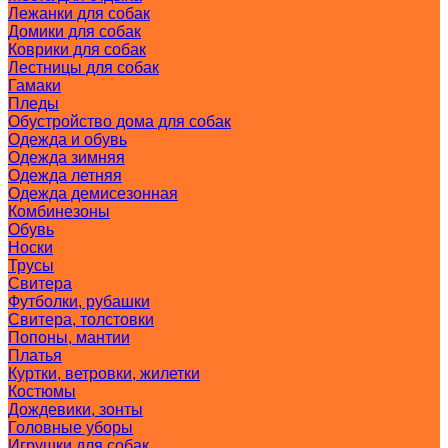
Лежанки для собак
Домики для собак
Коврики для собак
Лестницы для собак
Гамаки
Пледы
Обустройство дома для собак
Одежда и обувь
Одежда зимняя
Одежда летняя
Одежда демисезонная
Комбинезоны
Обувь
Носки
Трусы
Свитера
Футболки, рубашки
Свитера, толстовки
Попоны, мантии
Платья
Куртки, ветровки, жилетки
Костюмы
Дождевики, зонты
Головные уборы
Игрушки для собак