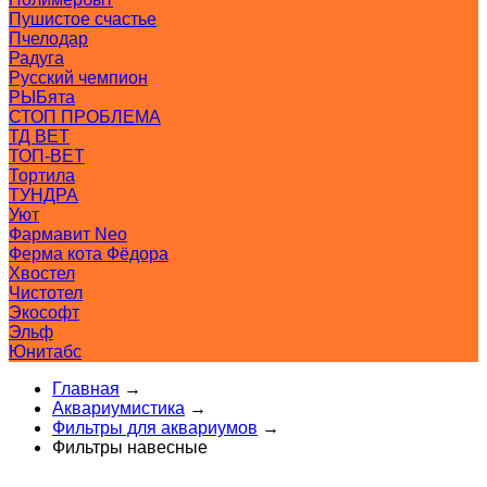
Пушистое счастье
Пчелодар
Радуга
Русский чемпион
РЫБята
СТОП ПРОБЛЕМА
ТД ВЕТ
ТОП-ВЕТ
Тортила
ТУНДРА
Уют
Фармавит Neo
Ферма кота Фёдора
Хвостел
Чистотел
Экософт
Эльф
Юнитабс
Главная
→
Аквариумистика
→
Фильтры для аквариумов
→
Фильтры навесные