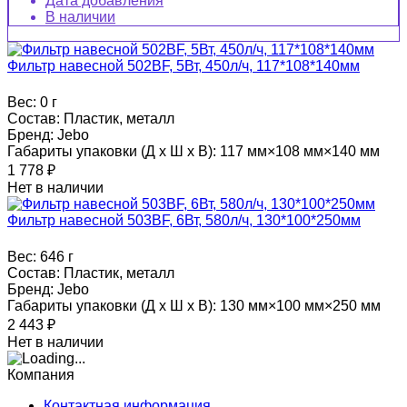
Дата добавления
В наличии
Фильтр навесной 502BF, 5Вт, 450л/ч, 117*108*140мм
Вес:
0 г
Состав:
Пластик, металл
Бренд:
Jebo
Габариты упаковки (Д х Ш х В):
117 мм×108 мм×140 мм
1 778
₽
Нет в наличии
Фильтр навесной 503BF, 6Вт, 580л/ч, 130*100*250мм
Вес:
646 г
Состав:
Пластик, металл
Бренд:
Jebo
Габариты упаковки (Д х Ш х В):
130 мм×100 мм×250 мм
2 443
₽
Нет в наличии
Компания
Контактная информация