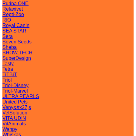
Purina ONE
Relaxivet
Repti-Zoo
RIO
Royal Canin
SEA STAR
Sera
Seven Seeds
Sheba
SHOW TECH
SuperDesign
Tasty
Tetra
TiTBiT
Triol
Triol-Disney
Triol-Marvel
ULTRA PEARLS
United Pets
Veny&#x27;s
VetSolution
VITA UDIN
VitAnimals
Wanpy
Whiskas