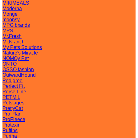
MIKIMEALS
Moderna
Monge
moonsy
MPG brands
MPS
Mr.Fresh
Mr.Kranch
My Pets Solutions
Nature's Miracle
NOMOy Pet
ONTO
OSSO fashion
OutwardHound
Pedigree
Perfect Fit
PerseiLine
PETMIL
Petstages
PrettyCat
Pro Plan
ProFleece
Protexin
Puffins
Purina