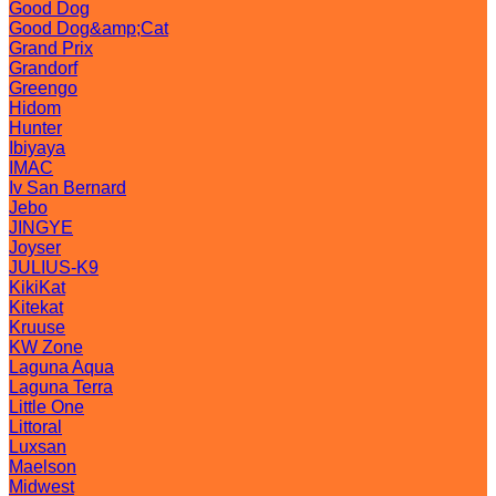
Good Dog
Good Dog&amp;Cat
Grand Prix
Grandorf
Greengo
Hidom
Hunter
Ibiyaya
IMAC
Iv San Bernard
Jebo
JINGYE
Joyser
JULIUS-K9
KikiKat
Kitekat
Kruuse
KW Zone
Laguna Aqua
Laguna Terra
Little One
Littoral
Luxsan
Maelson
Midwest