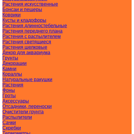
Растения искусственные
Бонсаи и пещеры
Коврики
Кусты и кладофоры
Растения длинностебельные
Растения переднего плана
Растения с распылителем
Растения светящиеся
Растения шелковые
Декор для аквариума
Грунты
Декорации
Камни
Кораллы
Натуральные ракушки
Растения
Фоны
Гроты
Аксессуары
Отсадники, переноски
Очистители грунта
Распылители
Сачки
Скребки
Термометры