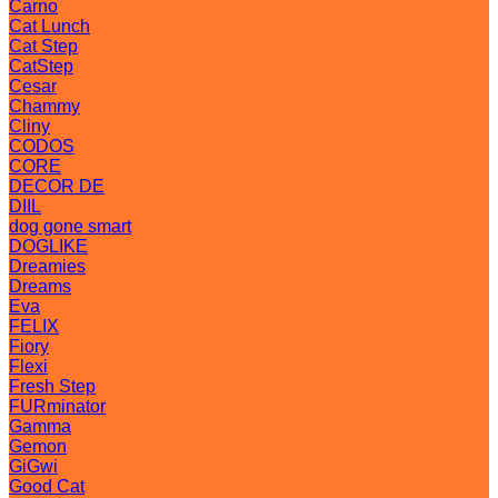
Carno
Cat Lunch
Cat Step
CatStep
Cesar
Chammy
Cliny
CODOS
CORE
DECOR DE
DIIL
dog gone smart
DOGLIKE
Dreamies
Dreams
Eva
FELIX
Fiory
Flexi
Fresh Step
FURminator
Gamma
Gemon
GiGwi
Good Cat