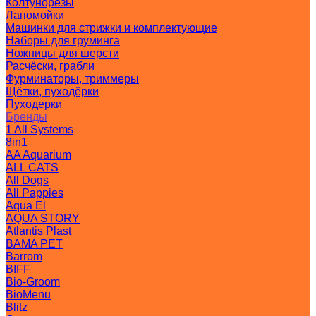
Колтунорезы
Лапомойки
Машинки для стрижки и комплектующие
Наборы для груминга
Ножницы для шерсти
Расчёски, грабли
Фурминаторы, триммеры
Щётки, пуходёрки
Пуходерки
Бренды
1 All Systems
8in1
AA Aquarium
ALL CATS
All Dogs
All Pappies
Aqua El
AQUA STORY
Atlantis Plast
BAMA PET
Barrom
BIFF
Bio-Groom
BioMenu
Blitz