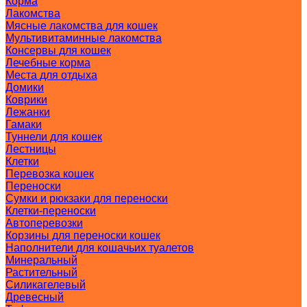
Корма
Лакомства
Мясные лакомства для кошек
Мультивитаминные лакомства
Консервы для кошек
Лечебные корма
Места для отдыха
Домики
Коврики
Лежанки
Гамаки
Туннели для кошек
Лестницы
Клетки
Перевозка кошек
Переноски
Сумки и рюкзаки для переноски
Клетки-переноски
Автоперевозки
Корзины для переноски кошек
Наполнители для кошачьих туалетов
Минеральный
Растительный
Силикагелевый
Древесный