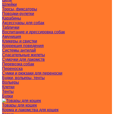
Шлейки
Тросы, фиксаторы
Поводки-рулетки
Карабины
Аксессуары для собак
Таблички
Воспитание и дрессировка собак
Амуниция
Кликеры и свистки
Коррекция поведения
Системы антилай
Спасательные жилеты
Сумочки для лакомств
Перевозка собак
Переноска
Сумки и рюкзаки для переноски
Будки, вольеры, тенты
Вольеры
Клетки
Тенты
Будки
Товары для кошек
Корма и лакомства для кошек