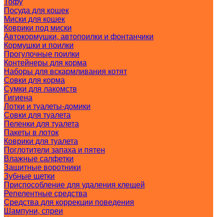
Тофу
Посуда для кошек
Миски для кошек
Коврики под миски
Автокормушки, автопоилки и фонтанчики
Кормушки и поилки
Прогулочные поилки
Контейнеры для корма
Наборы для вскармливания котят
Совки для корма
Сумки для лакомств
Гигиена
Лотки и туалеты-домики
Совки для туалета
Пеленки для туалета
Пакеты в лоток
Коврики для туалета
Поглотители запаха и пятен
Влажные салфетки
Защитные воротники
Зубные щетки
Приспособление для удаления клещей
Репелентные средства
Средства для коррекции поведения
Шампуни, спреи