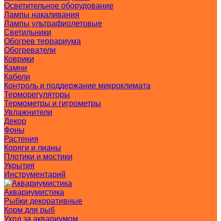
Осветительное оборудование
Лампы накаливания
Лампы ультрафиолетовые
Светильники
Обогрев террариума
Обогреватели
Коврики
Камни
Кабели
Контроль и поддержание микроклимата
Терморегуляторы
Термометры и гигрометры
Увлажнители
Декор
Фоны
Растения
Коряги и лианы
Плотики и мостики
Укрытия
Инструментарий
Аквариумистика
Рыбки декоративные
Корм для рыб
Уход за аквариумом