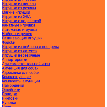
Игрушки из винила
Игрушки из резины
Мягкие игрушки
Игрушки из ЭВА
Игрушки с подсветкой
Канатные игрушки
Латексные игрушки
Наборы игрушек
Развивающие игрушки
Фрисби
Игрушки из нейлона и неопрена
Игрушки из латекса
Игрушки веревочные
Аппортировки
Для самостоятельной игры
Амуниция для собак
Адресники для собак
Комплектующие
Комплекты амуниции
Намордники
Ошейники
Поводки
Ринговки
Рулетки
Цепи