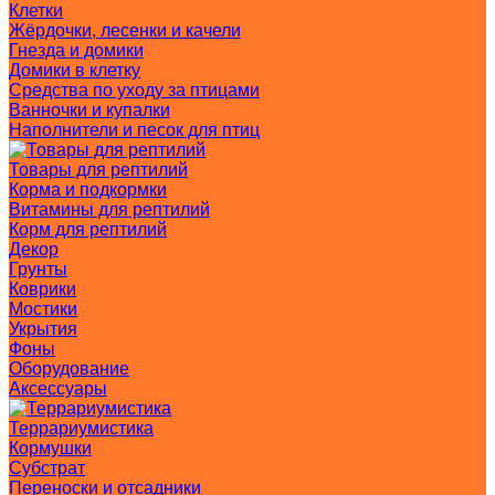
Клетки
Жёрдочки, лесенки и качели
Гнезда и домики
Домики в клетку
Средства по уходу за птицами
Ванночки и купалки
Наполнители и песок для птиц
Товары для рептилий
Корма и подкормки
Витамины для рептилий
Корм для рептилий
Декор
Грунты
Коврики
Мостики
Укрытия
Фоны
Оборудование
Аксессуары
Террариумистика
Кормушки
Субстрат
Переноски и отсадники