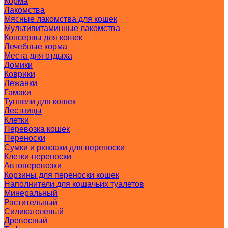
Корма
Лакомства
Мясные лакомства для кошек
Мультивитаминные лакомства
Консервы для кошек
Лечебные корма
Места для отдыха
Домики
Коврики
Лежанки
Гамаки
Туннели для кошек
Лестницы
Клетки
Перевозка кошек
Переноски
Сумки и рюкзаки для переноски
Клетки-переноски
Автоперевозки
Корзины для переноски кошек
Наполнители для кошачьих туалетов
Минеральный
Растительный
Силикагелевый
Древесный