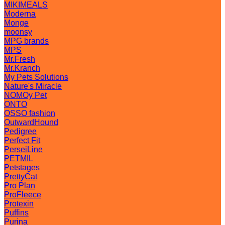
MIKIMEALS
Moderna
Monge
moonsy
MPG brands
MPS
Mr.Fresh
Mr.Kranch
My Pets Solutions
Nature's Miracle
NOMOy Pet
ONTO
OSSO fashion
OutwardHound
Pedigree
Perfect Fit
PerseiLine
PETMIL
Petstages
PrettyCat
Pro Plan
ProFleece
Protexin
Puffins
Purina