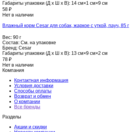
Габариты упаковки (Д х Ш х В):
14 см×1 см×9 см
58
₽
Нет в наличии
Влажный корм Cesar для собак, жаркое с уткой, пауч, 85 г
Вес:
90 г
Состав:
См. на упаковке
Бренд:
Cesar
Габариты упаковки (Д х Ш х В):
13 см×9 см×2 см
78
₽
Нет в наличии
Компания
Контактная информация
Условия доставки
Способы оплаты
Возврат и обмен
О компании
Все бренды
Разделы
Акции и скидки