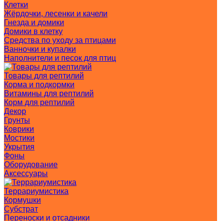
Клетки
Жёрдочки, лесенки и качели
Гнезда и домики
Домики в клетку
Средства по уходу за птицами
Ванночки и купалки
Наполнители и песок для птиц
Товары для рептилий
Корма и подкормки
Витамины для рептилий
Корм для рептилий
Декор
Грунты
Коврики
Мостики
Укрытия
Фоны
Оборудование
Аксессуары
Террариумистика
Кормушки
Субстрат
Переноски и отсадники