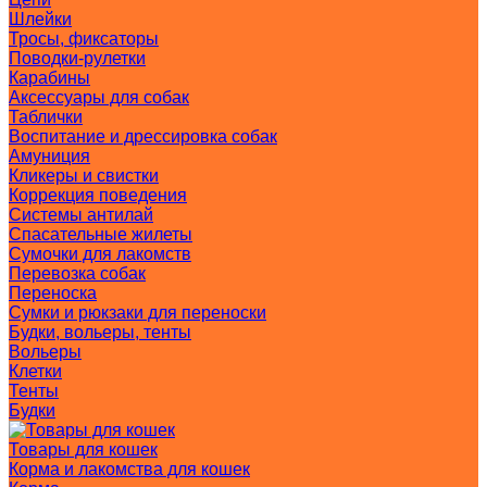
Шлейки
Тросы, фиксаторы
Поводки-рулетки
Карабины
Аксессуары для собак
Таблички
Воспитание и дрессировка собак
Амуниция
Кликеры и свистки
Коррекция поведения
Системы антилай
Спасательные жилеты
Сумочки для лакомств
Перевозка собак
Переноска
Сумки и рюкзаки для переноски
Будки, вольеры, тенты
Вольеры
Клетки
Тенты
Будки
Товары для кошек
Корма и лакомства для кошек