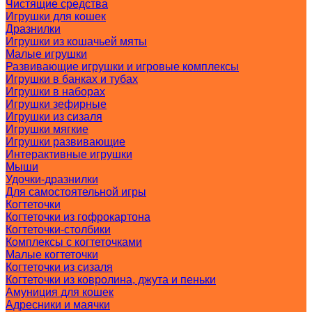
Чистящие средства
Игрушки для кошек
Дразнилки
Игрушки из кошачьей мяты
Малые игрушки
Развивающие игрушки и игровые комплексы
Игрушки в банках и тубах
Игрушки в наборах
Игрушки зефирные
Игрушки из сизаля
Игрушки мягкие
Игрушки развивающие
Интерактивные игрушки
Мыши
Удочки-дразнилки
Для самостоятельной игры
Когтеточки
Когтеточки из гофрокартона
Когтеточки-столбики
Комплексы с когтеточками
Малые когтеточки
Когтеточки из сизаля
Когтеточки из ковролина, джута и пеньки
Амуниция для кошек
Адресники и маячки