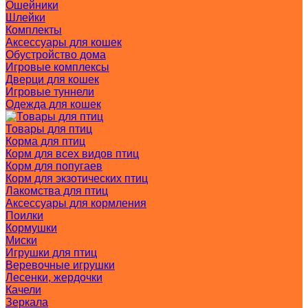
Ошейники
Шлейки
Комплекты
Аксессуары для кошек
Обустройство дома
Игровые комплексы
Дверци для кошек
Игровые туннели
Одежда для кошек
Товары для птиц
Корма для птиц
Корм для всех видов птиц
Корм для попугаев
Корм для экзотических птиц
Лакомства для птиц
Аксессуары для кормления
Поилки
Кормушки
Миски
Игрушки для птиц
Веревочные игрушки
Лесенки, жердочки
Качели
Зеркала