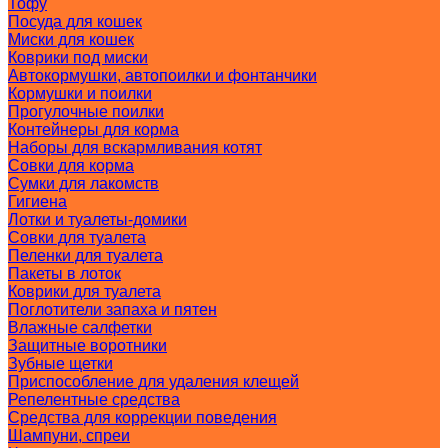
Тофу
Посуда для кошек
Миски для кошек
Коврики под миски
Автокормушки, автопоилки и фонтанчики
Кормушки и поилки
Прогулочные поилки
Контейнеры для корма
Наборы для вскармливания котят
Совки для корма
Сумки для лакомств
Гигиена
Лотки и туалеты-домики
Совки для туалета
Пеленки для туалета
Пакеты в лоток
Коврики для туалета
Поглотители запаха и пятен
Влажные салфетки
Защитные воротники
Зубные щетки
Приспособление для удаления клещей
Репелентные средства
Средства для коррекции поведения
Шампуни, спреи