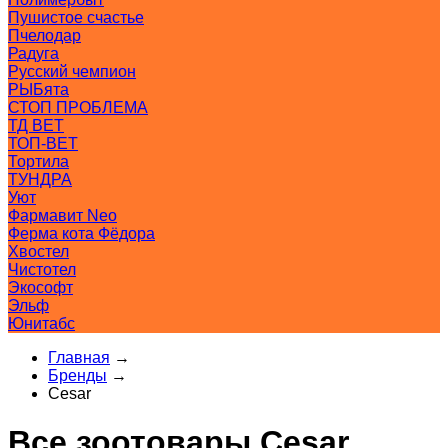
Пушистое счастье
Пчелодар
Радуга
Русский чемпион
РЫБята
СТОП ПРОБЛЕМА
ТД ВЕТ
ТОП-ВЕТ
Тортила
ТУНДРА
Уют
Фармавит Neo
Ферма кота Фёдора
Хвостел
Чистотел
Экософт
Эльф
Юнитабс
Главная
→
Бренды
→
Cesar
Все зоотовары Cesar