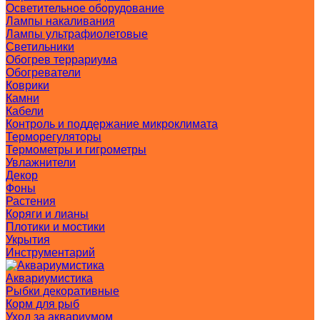
Осветительное оборудование
Лампы накаливания
Лампы ультрафиолетовые
Светильники
Обогрев террариума
Обогреватели
Коврики
Камни
Кабели
Контроль и поддержание микроклимата
Терморегуляторы
Термометры и гигрометры
Увлажнители
Декор
Фоны
Растения
Коряги и лианы
Плотики и мостики
Укрытия
Инструментарий
Аквариумистика
Рыбки декоративные
Корм для рыб
Уход за аквариумом