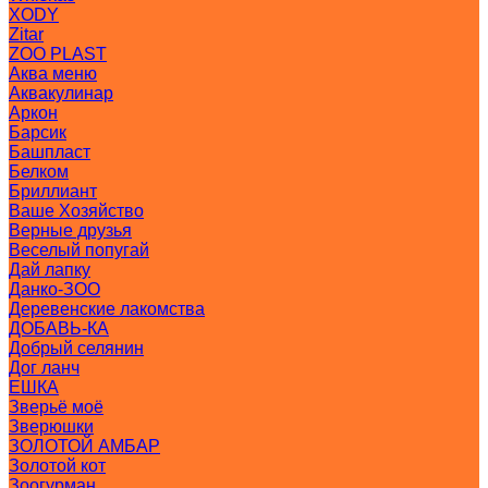
XODY
Zitar
ZOO PLAST
Аква меню
Аквакулинар
Аркон
Барсик
Башпласт
Белком
Бриллиант
Ваше Хозяйство
Верные друзья
Веселый попугай
Дай лапку
Данко-ЗОО
Деревенские лакомства
ДОБАВЬ-КА
Добрый селянин
Дог ланч
ЕШКА
Зверьё моё
Зверюшки
ЗОЛОТОЙ АМБАР
Золотой кот
Зоогурман