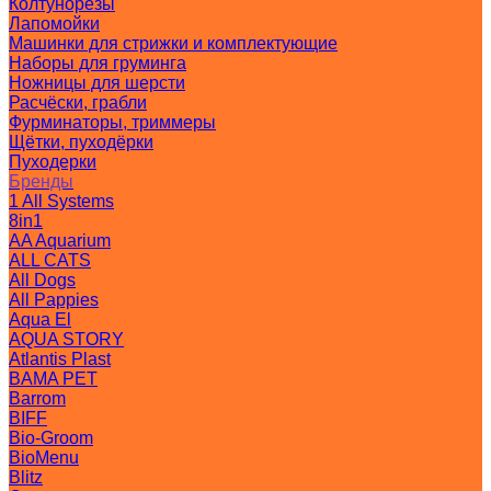
Колтунорезы
Лапомойки
Машинки для стрижки и комплектующие
Наборы для груминга
Ножницы для шерсти
Расчёски, грабли
Фурминаторы, триммеры
Щётки, пуходёрки
Пуходерки
Бренды
1 All Systems
8in1
AA Aquarium
ALL CATS
All Dogs
All Pappies
Aqua El
AQUA STORY
Atlantis Plast
BAMA PET
Barrom
BIFF
Bio-Groom
BioMenu
Blitz