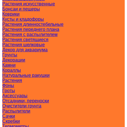
Растения искусственные
Бонсаи и пещеры
Коврики
Кусты и кладофоры
Растения длинностебельные
Растения переднего плана
Растения с распылителем
Растения светящиеся
Растения шелковые
Декор для аквариума
Грунты
Декорации
Камни
Кораллы
Натуральные ракушки
Растения
Фоны
Гроты
Аксессуары
Отсадники, переноски
Очистители грунта
Распылители
Сачки
Скребки
Термометры