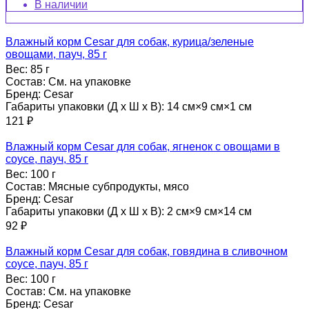
В наличии
Влажный корм Cesar для собак, курица/зеленые
овощами, пауч, 85 г
Вес:
85 г
Состав:
См. на упаковке
Бренд:
Cesar
Габариты упаковки (Д х Ш х В):
14 см×9 см×1 см
121
₽
Влажный корм Cesar для собак, ягненок с овощами в
соусе, пауч, 85 г
Вес:
100 г
Состав:
Мясные субпродукты, мясо
Бренд:
Cesar
Габариты упаковки (Д х Ш х В):
2 см×9 см×14 см
92
₽
Влажный корм Cesar для собак, говядина в сливочном
соусе, пауч, 85 г
Вес:
100 г
Состав:
См. на упаковке
Бренд:
Cesar