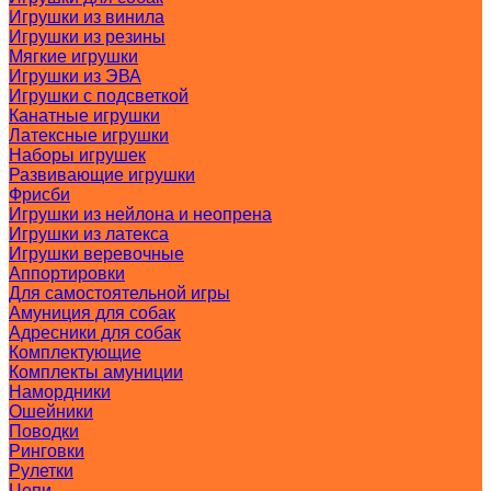
Игрушки из винила
Игрушки из резины
Мягкие игрушки
Игрушки из ЭВА
Игрушки с подсветкой
Канатные игрушки
Латексные игрушки
Наборы игрушек
Развивающие игрушки
Фрисби
Игрушки из нейлона и неопрена
Игрушки из латекса
Игрушки веревочные
Аппортировки
Для самостоятельной игры
Амуниция для собак
Адресники для собак
Комплектующие
Комплекты амуниции
Намордники
Ошейники
Поводки
Ринговки
Рулетки
Цепи