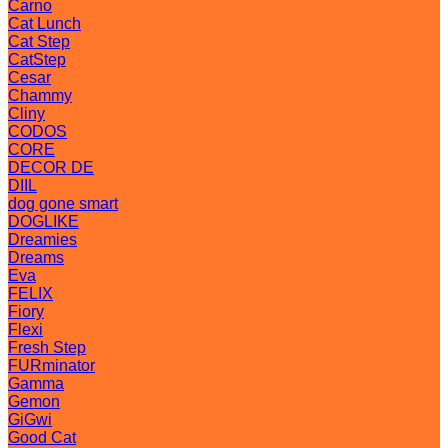
Carno
Cat Lunch
Cat Step
CatStep
Cesar
Chammy
Cliny
CODOS
CORE
DECOR DE
DIIL
dog gone smart
DOGLIKE
Dreamies
Dreams
Eva
FELIX
Fiory
Flexi
Fresh Step
FURminator
Gamma
Gemon
GiGwi
Good Cat