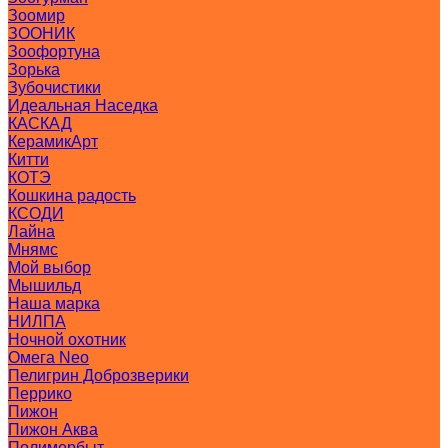
Зоомир
ЗООНИК
Зоофортуна
Зорька
Зубочистики
Идеальная Наседка
КАСКАД
КерамикАрт
Китти
КОТЭ
Кошкина радость
КСОДИ
Лайна
Мнямс
Мой выбор
Мышильд
Наша марка
НИЛПА
Ночной охотник
Омега Neo
Пелигрин Доброзверики
Перрико
Пижон
Пижон Аква
Полимербыт