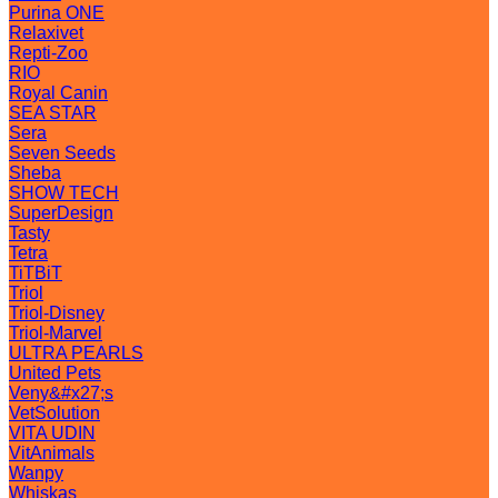
Purina ONE
Relaxivet
Repti-Zoo
RIO
Royal Canin
SEA STAR
Sera
Seven Seeds
Sheba
SHOW TECH
SuperDesign
Tasty
Tetra
TiTBiT
Triol
Triol-Disney
Triol-Marvel
ULTRA PEARLS
United Pets
Veny&#x27;s
VetSolution
VITA UDIN
VitAnimals
Wanpy
Whiskas