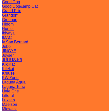
Good Dog
Good Dog&amp;Cat
Grand Prix
Grandorf
Greengo
Hidom
Hunter
Ibiyaya
IMAC
Iv San Bernard
Jebo
JINGYE
Joyser
JULIUS-K9
KikiKat
Kitekat
Kruuse
KW Zone
Laguna Aqua
Laguna Terra
Little One
Littoral
Luxsan
Maelson
Midwest