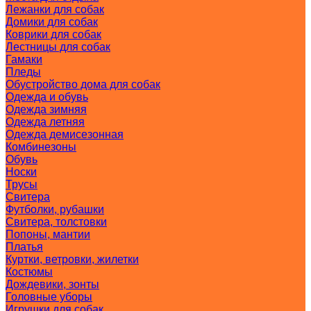
Лежанки для собак
Домики для собак
Коврики для собак
Лестницы для собак
Гамаки
Пледы
Обустройство дома для собак
Одежда и обувь
Одежда зимняя
Одежда летняя
Одежда демисезонная
Комбинезоны
Обувь
Носки
Трусы
Свитера
Футболки, рубашки
Свитера, толстовки
Попоны, мантии
Платья
Куртки, ветровки, жилетки
Костюмы
Дождевики, зонты
Головные уборы
Игрушки для собак