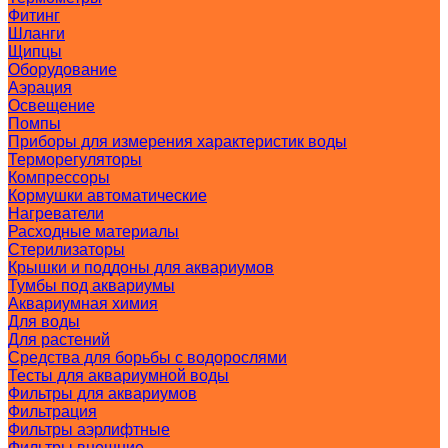
Фитинг
Шланги
Щипцы
Оборудование
Аэрация
Освещение
Помпы
Приборы для измерения характеристик воды
Терморегуляторы
Компрессоры
Кормушки автоматические
Нагреватели
Расходные материалы
Стерилизаторы
Крышки и поддоны для аквариумов
Тумбы под аквариумы
Аквариумная химия
Для воды
Для растений
Средства для борьбы с водорослями
Тесты для аквариумной воды
Фильтры для аквариумов
Фильтрация
Фильтры аэрлифтные
Фильтры внешние