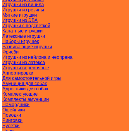
Игрушки из винила
Игрушки из резины
Мягкие игрушки
Игрушки из ЭВА
Игрушки с подсветкой
Канатные игрушки
Латексные игрушки
Наборы игрушек
Развивающие игрушки
Фрисби
Игрушки из нейлона и неопрена
Игрушки из латекса
Игрушки веревочные
Аппортировки
Для самостоятельной игры
Амуниция для собак
Адресники для собак
Комплектующие
Комплекты амуниции
Намордники
Ошейники
Поводки
Ринговки
Рулетки
Цепи