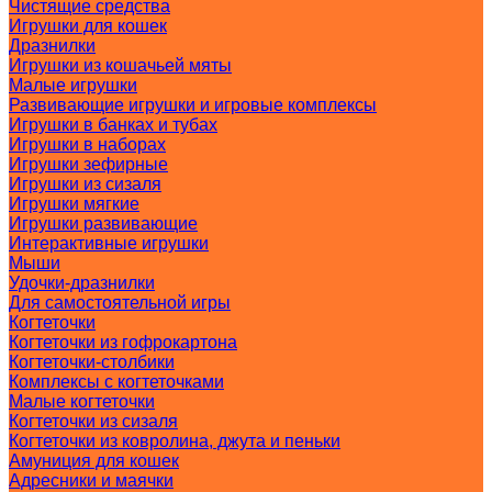
Чистящие средства
Игрушки для кошек
Дразнилки
Игрушки из кошачьей мяты
Малые игрушки
Развивающие игрушки и игровые комплексы
Игрушки в банках и тубах
Игрушки в наборах
Игрушки зефирные
Игрушки из сизаля
Игрушки мягкие
Игрушки развивающие
Интерактивные игрушки
Мыши
Удочки-дразнилки
Для самостоятельной игры
Когтеточки
Когтеточки из гофрокартона
Когтеточки-столбики
Комплексы с когтеточками
Малые когтеточки
Когтеточки из сизаля
Когтеточки из ковролина, джута и пеньки
Амуниция для кошек
Адресники и маячки