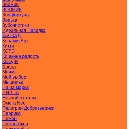
Зоомир
ЗООНИК
Зоофортуна
Зорька
Зубочистики
Идеальная Наседка
КАСКАД
КерамикАрт
Китти
КОТЭ
Кошкина радость
КСОДИ
Лайна
Мнямс
Мой выбор
Мышильд
Наша марка
НИЛПА
Ночной охотник
Омега Neo
Пелигрин Доброзверики
Перрико
Пижон
Пижон Аква
Полимербыт