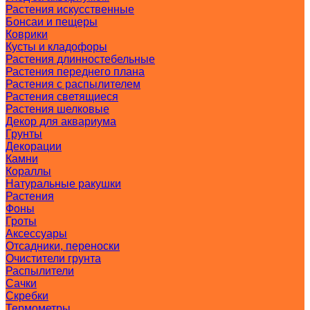
Растения искусственные
Бонсаи и пещеры
Коврики
Кусты и кладофоры
Растения длинностебельные
Растения переднего плана
Растения с распылителем
Растения светящиеся
Растения шелковые
Декор для аквариума
Грунты
Декорации
Камни
Кораллы
Натуральные ракушки
Растения
Фоны
Гроты
Аксессуары
Отсадники, переноски
Очистители грунта
Распылители
Сачки
Скребки
Термометры