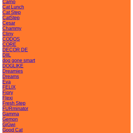
Carno
Cat Lunch
Cat Step
CatStep
Cesar
Chammy
Cliny
CODOS
CORE
DECOR DE
DIIL
dog gone smart
DOGLIKE
Dreamies
Dreams
Eva
FELIX
Fiory
Flexi
Fresh Step
FURminator
Gamma
Gemon
GiGwi
Good Cat