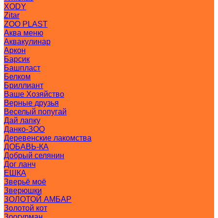
XODY
Zitar
ZOO PLAST
Аква меню
Аквакулинар
Аркон
Барсик
Башпласт
Белком
Бриллиант
Ваше Хозяйство
Верные друзья
Веселый попугай
Дай лапку
Данко-ЗОО
Деревенские лакомства
ДОБАВЬ-КА
Добрый селянин
Дог ланч
ЕШКА
Зверьё моё
Зверюшки
ЗОЛОТОЙ АМБАР
Золотой кот
Зоогурман