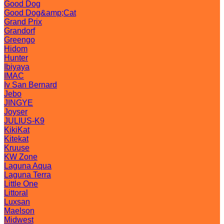
Good Dog
Good Dog&amp;Cat
Grand Prix
Grandorf
Greengo
Hidom
Hunter
Ibiyaya
IMAC
Iv San Bernard
Jebo
JINGYE
Joyser
JULIUS-K9
KikiKat
Kitekat
Kruuse
KW Zone
Laguna Aqua
Laguna Terra
Little One
Littoral
Luxsan
Maelson
Midwest