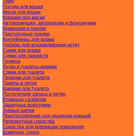
Тофу
Посуда для кошек
Миски для кошек
Коврики под миски
Автокормушки, автопоилки и фонтанчики
Кормушки и поилки
Прогулочные поилки
Контейнеры для корма
Наборы для вскармливания котят
Совки для корма
Сумки для лакомств
Гигиена
Лотки и туалеты-домики
Совки для туалета
Пеленки для туалета
Пакеты в лоток
Коврики для туалета
Поглотители запаха и пятен
Влажные салфетки
Защитные воротники
Зубные щетки
Приспособление для удаления клещей
Репелентные средства
Средства для коррекции поведения
Шампуни, спреи