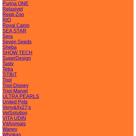
Purina ONE
Relaxivet
Repti-Zoo
RIO
Royal Canin
SEA STAR
Sera
Seven Seeds
Sheba
SHOW TECH
SuperDesign
Tasty
Tetra
TiTBiT
Triol
Triol-Disney
Triol-Marvel
ULTRA PEARLS
United Pets
Veny&#x27;s
VetSolution
VITA UDIN
VitAnimals
Wanpy
Whiskas