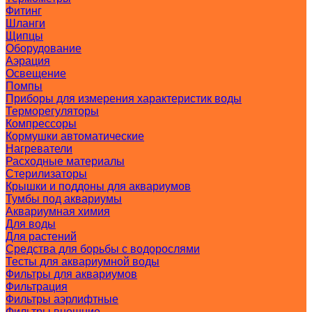
Фитинг
Шланги
Щипцы
Оборудование
Аэрация
Освещение
Помпы
Приборы для измерения характеристик воды
Терморегуляторы
Компрессоры
Кормушки автоматические
Нагреватели
Расходные материалы
Стерилизаторы
Крышки и поддоны для аквариумов
Тумбы под аквариумы
Аквариумная химия
Для воды
Для растений
Средства для борьбы с водорослями
Тесты для аквариумной воды
Фильтры для аквариумов
Фильтрация
Фильтры аэрлифтные
Фильтры внешние