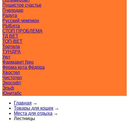
Пушистое счастье
Пчелодар
Радуга
Русский чемпион
РЫБята
СТОП ПРОБЛЕМА
ТД ВЕТ
ТОП-ВЕТ
Тортила
ТУНДРА
Уют
Фармавит Neo
Ферма кота Фёдора
Хвостел
Чистотел
Экософт
Эльф
Юнитабс
Главная
→
Товары для кошек
→
Места для отдыха
→
Лестницы