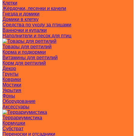
Клетки
Жёрдочки, лесенки и качели
Гнезда и домики
Домики в клетку
Средства по уходу за птицами
Ванночки и купалки
Наполнители и песок для птиц
Товары для рептилий
Корма и подкормки
Витамины для рептилий
Корм для рептилий
Декор
Грунты
Коврики
Мостики
Укрытия
Фоны
Оборудование
Аксессуары
Террариумистика
Кормушки
Субстрат
Переноски и отсадники