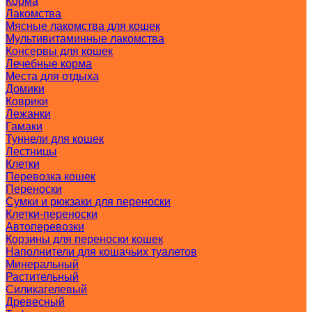
Корма
Лакомства
Мясные лакомства для кошек
Мультивитаминные лакомства
Консервы для кошек
Лечебные корма
Места для отдыха
Домики
Коврики
Лежанки
Гамаки
Туннели для кошек
Лестницы
Клетки
Перевозка кошек
Переноски
Сумки и рюкзаки для переноски
Клетки-переноски
Автоперевозки
Корзины для переноски кошек
Наполнители для кошачьих туалетов
Минеральный
Растительный
Силикагелевый
Древесный