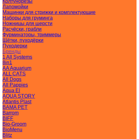
Колтунорезы
Лапомойки
Машинки для стрижки и комплектующие
Наборы для груминга
Ножницы для шерсти
Расчёски, грабли
Фурминаторы, триммеры
Щётки, пуходёрки
Пуходерки
Бренды
1 All Systems
8in1
AA Aquarium
ALL CATS
All Dogs
All Pappies
Aqua El
AQUA STORY
Atlantis Plast
BAMA PET
Barrom
BIFF
Bio-Groom
BioMenu
Blitz