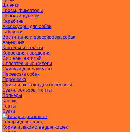
Шлейки
Тросы, фиксаторы
Поводки-рулетки
Карабины
Аксессуары для собак
Таблички
Воспитание и дрессировка собак
Амуниция
Кликеры и свистки
Коррекция поведения
Системы антилай
Спасательные жилеты
Сумочки для лакомств
Перевозка собак
Переноска
Сумки и рюкзаки для переноски
Будки, вольеры, тенты
Вольеры
Клетки
Тенты
Будки
Товары для кошек
Корма и лакомства для кошек