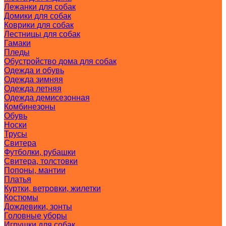
Лежанки для собак
Домики для собак
Коврики для собак
Лестницы для собак
Гамаки
Пледы
Обустройство дома для собак
Одежда и обувь
Одежда зимняя
Одежда летняя
Одежда демисезонная
Комбинезоны
Обувь
Носки
Трусы
Свитера
Футболки, рубашки
Свитера, толстовки
Попоны, мантии
Платья
Куртки, ветровки, жилетки
Костюмы
Дождевики, зонты
Головные уборы
Игрушки для собак