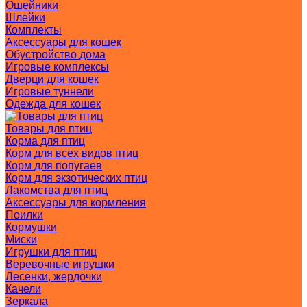
Ошейники
Шлейки
Комплекты
Аксессуары для кошек
Обустройство дома
Игровые комплексы
Дверци для кошек
Игровые туннели
Одежда для кошек
Товары для птиц
Корма для птиц
Корм для всех видов птиц
Корм для попугаев
Корм для экзотических птиц
Лакомства для птиц
Аксессуары для кормления
Поилки
Кормушки
Миски
Игрушки для птиц
Веревочные игрушки
Лесенки, жердочки
Качели
Зеркала