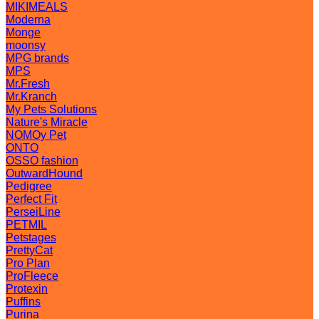
MIKIMEALS
Moderna
Monge
moonsy
MPG brands
MPS
Mr.Fresh
Mr.Kranch
My Pets Solutions
Nature's Miracle
NOMOy Pet
ONTO
OSSO fashion
OutwardHound
Pedigree
Perfect Fit
PerseiLine
PETMIL
Petstages
PrettyCat
Pro Plan
ProFleece
Protexin
Puffins
Purina