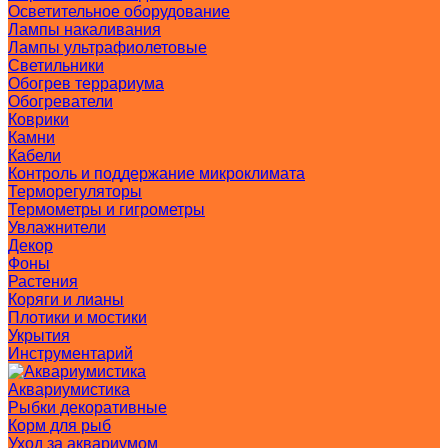
Осветительное оборудование
Лампы накаливания
Лампы ультрафиолетовые
Светильники
Обогрев террариума
Обогреватели
Коврики
Камни
Кабели
Контроль и поддержание микроклимата
Терморегуляторы
Термометры и гигрометры
Увлажнители
Декор
Фоны
Растения
Коряги и лианы
Плотики и мостики
Укрытия
Инструментарий
Аквариумистика
Рыбки декоративные
Корм для рыб
Уход за аквариумом