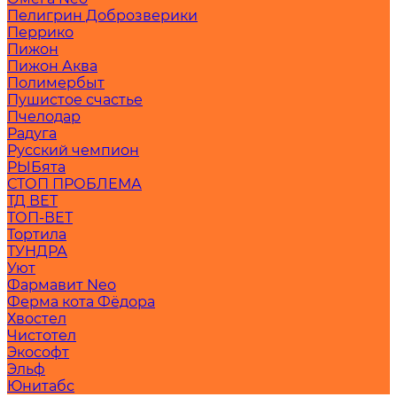
Пелигрин Доброзверики
Перрико
Пижон
Пижон Аква
Полимербыт
Пушистое счастье
Пчелодар
Радуга
Русский чемпион
РЫБята
СТОП ПРОБЛЕМА
ТД ВЕТ
ТОП-ВЕТ
Тортила
ТУНДРА
Уют
Фармавит Neo
Ферма кота Фёдора
Хвостел
Чистотел
Экософт
Эльф
Юнитабс