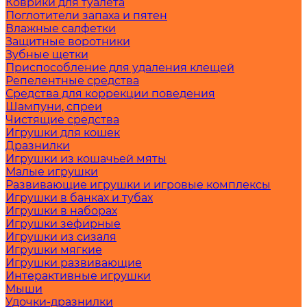
Коврики для туалета
Поглотители запаха и пятен
Влажные салфетки
Защитные воротники
Зубные щетки
Приспособление для удаления клещей
Репелентные средства
Средства для коррекции поведения
Шампуни, спреи
Чистящие средства
Игрушки для кошек
Дразнилки
Игрушки из кошачьей мяты
Малые игрушки
Развивающие игрушки и игровые комплексы
Игрушки в банках и тубах
Игрушки в наборах
Игрушки зефирные
Игрушки из сизаля
Игрушки мягкие
Игрушки развивающие
Интерактивные игрушки
Мыши
Удочки-дразнилки