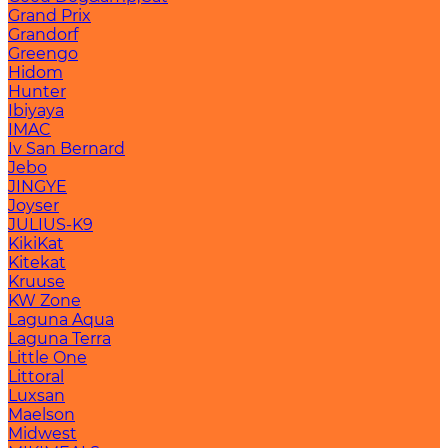
Grand Prix
Grandorf
Greengo
Hidom
Hunter
Ibiyaya
IMAC
Iv San Bernard
Jebo
JINGYE
Joyser
JULIUS-K9
KikiKat
Kitekat
Kruuse
KW Zone
Laguna Aqua
Laguna Terra
Little One
Littoral
Luxsan
Maelson
Midwest