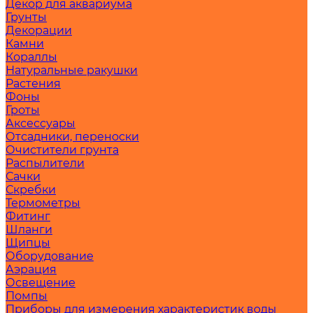
Декор для аквариума
Грунты
Декорации
Камни
Кораллы
Натуральные ракушки
Растения
Фоны
Гроты
Аксессуары
Отсадники, переноски
Очистители грунта
Распылители
Сачки
Скребки
Термометры
Фитинг
Шланги
Щипцы
Оборудование
Аэрация
Освещение
Помпы
Приборы для измерения характеристик воды