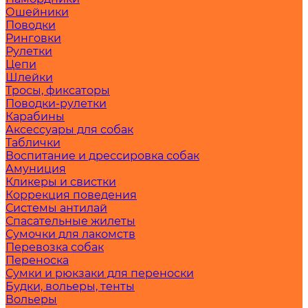
Ошейники
Поводки
Ринговки
Рулетки
Цепи
Шлейки
Тросы, фиксаторы
Поводки-рулетки
Карабины
Аксессуары для собак
Таблички
Воспитание и дрессировка собак
Амуниция
Кликеры и свистки
Коррекция поведения
Системы антилай
Спасательные жилеты
Сумочки для лакомств
Перевозка собак
Переноска
Сумки и рюкзаки для переноски
Будки, вольеры, тенты
Вольеры