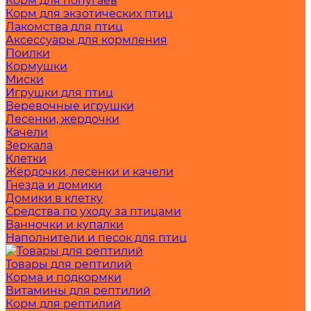
Корм для попугаев
Корм для экзотических птиц
Лакомства для птиц
Аксессуары для кормления
Поилки
Кормушки
Миски
Игрушки для птиц
Веревочные игрушки
Лесенки, жердочки
Качели
Зеркала
Клетки
Жёрдочки, лесенки и качели
Гнезда и домики
Домики в клетку
Средства по уходу за птицами
Ванночки и купалки
Наполнители и песок для птиц
Товары для рептилий
Корма и подкормки
Витамины для рептилий
Корм для рептилий