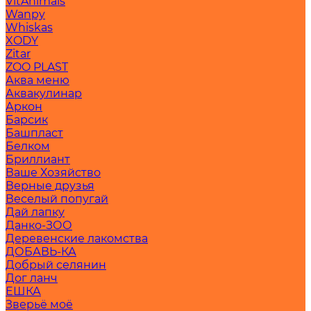
VitAnimals
Wanpy
Whiskas
XODY
Zitar
ZOO PLAST
Аква меню
Аквакулинар
Аркон
Барсик
Башпласт
Белком
Бриллиант
Ваше Хозяйство
Верные друзья
Веселый попугай
Дай лапку
Данко-ЗОО
Деревенские лакомства
ДОБАВЬ-КА
Добрый селянин
Дог ланч
ЕШКА
Зверьё моё