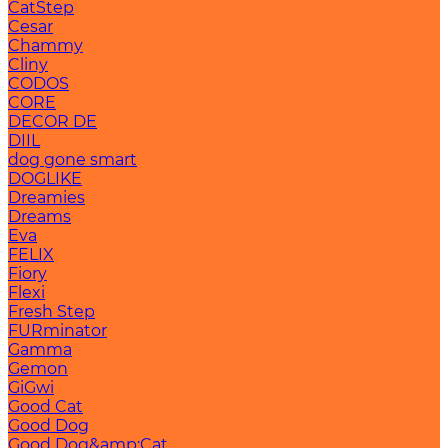
CatStep
Cesar
Chammy
Cliny
CODOS
CORE
DECOR DE
DIIL
dog gone smart
DOGLIKE
Dreamies
Dreams
Eva
FELIX
Fiory
Flexi
Fresh Step
FURminator
Gamma
Gemon
GiGwi
Good Cat
Good Dog
Good Dog&amp;Cat