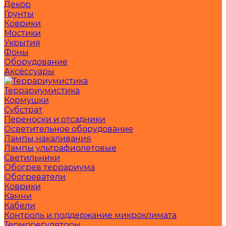
Декор
Грунты
Коврики
Мостики
Укрытия
Фоны
Оборудование
Аксессуары
Террариумистика
Кормушки
Субстрат
Переноски и отсадники
Осветительное оборудование
Лампы накаливания
Лампы ультрафиолетовые
Светильники
Обогрев террариума
Обогреватели
Коврики
Камни
Кабели
Контроль и поддержание микроклимата
Терморегуляторы