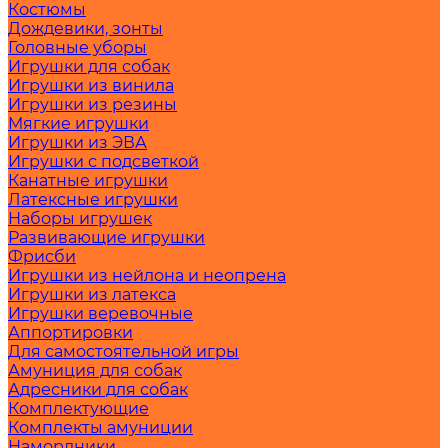
Костюмы
Дождевики, зонты
Головные уборы
Игрушки для собак
Игрушки из винила
Игрушки из резины
Мягкие игрушки
Игрушки из ЭВА
Игрушки с подсветкой
Канатные игрушки
Латексные игрушки
Наборы игрушек
Развивающие игрушки
Фрисби
Игрушки из нейлона и неопрена
Игрушки из латекса
Игрушки веревочные
Аппортировки
Для самостоятельной игры
Амуниция для собак
Адресники для собак
Комплектующие
Комплекты амуниции
Намордники