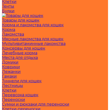
Клетки
Тенты
Будки
Товары для кошек
Корма и лакомства для кошек
Корма
Лакомства
Мясные лакомства для кошек
Мультивитаминные лакомства
Консервы для кошек
Лечебные корма
Места для отдыха
Домики
Коврики
Лежанки
Гамаки
Туннели для кошек
Лестницы
Клетки
Перевозка кошек
Переноски
Сумки и рюкзаки для переноски
Клетки-переноски