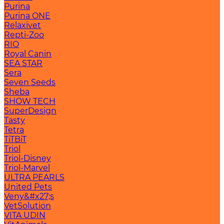
Purina
Purina ONE
Relaxivet
Repti-Zoo
RIO
Royal Canin
SEA STAR
Sera
Seven Seeds
Sheba
SHOW TECH
SuperDesign
Tasty
Tetra
TiTBiT
Triol
Triol-Disney
Triol-Marvel
ULTRA PEARLS
United Pets
Veny&#x27;s
VetSolution
VITA UDIN