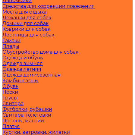
Лапомойки
Средства для коррекции поведения
Места для отдыха
Лежанки для собак
Домики для собак
Коврики для собак
Лестницы для собак
Гамаки
Пледы
Обустройство дома для собак
Одежда и обувь
Одежда зимняя
Одежда летняя
Одежда демисезонная
Комбинезоны
Обувь
Носки
Трусы
Свитера
Футболки, рубашки
Свитера, толстовки
Попоны, мантии
Платья
Куртки, ветровки, жилетки