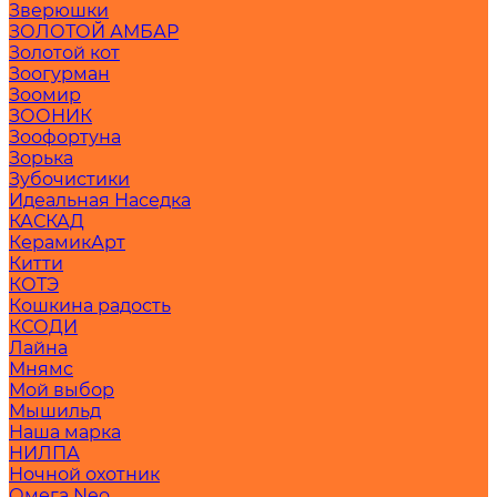
Зверюшки
ЗОЛОТОЙ АМБАР
Золотой кот
Зоогурман
Зоомир
ЗООНИК
Зоофортуна
Зорька
Зубочистики
Идеальная Наседка
КАСКАД
КерамикАрт
Китти
КОТЭ
Кошкина радость
КСОДИ
Лайна
Мнямс
Мой выбор
Мышильд
Наша марка
НИЛПА
Ночной охотник
Омега Neo