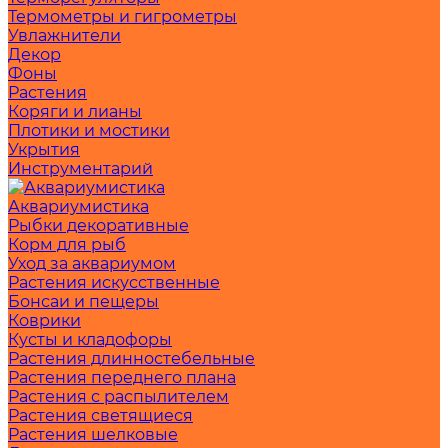
Термометры и гигрометры
Увлажнители
Декор
Фоны
Растения
Коряги и лианы
Плотики и мостики
Укрытия
Инструментарий
Аквариумистика
Рыбки декоративные
Корм для рыб
Уход за аквариумом
Растения искусственные
Бонсаи и пещеры
Коврики
Кусты и кладофоры
Растения длинностебельные
Растения переднего плана
Растения с распылителем
Растения светящиеся
Растения шелковые