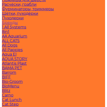
Расчёски, грабли
Фурминаторы, триммеры
Щётки, пуходёрки
Пуходерки
Бренды
1 All Systems
8in1
AA Aquarium
ALL CATS
All Dogs
All Pappies
Aqua El
AQUA STORY
Atlantis Plast
BAMA PET
Barrom
BIFF
Bio-Groom
BioMenu
Blitz
Carno
Cat Lunch
Cat Step