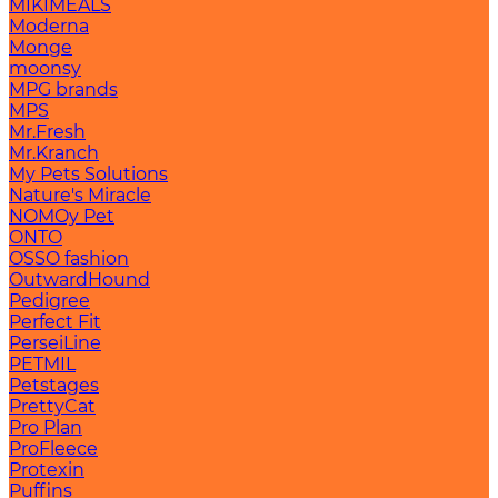
MIKIMEALS
Moderna
Monge
moonsy
MPG brands
MPS
Mr.Fresh
Mr.Kranch
My Pets Solutions
Nature's Miracle
NOMOy Pet
ONTO
OSSO fashion
OutwardHound
Pedigree
Perfect Fit
PerseiLine
PETMIL
Petstages
PrettyCat
Pro Plan
ProFleece
Protexin
Puffins