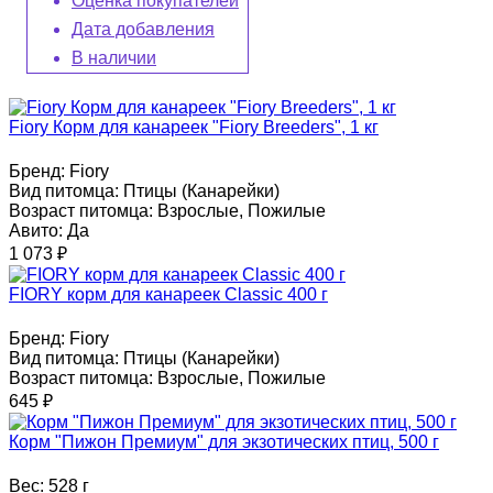
Оценка покупателей
Дата добавления
В наличии
Fiory Корм для канареек "Fiory Breeders", 1 кг
Бренд:
Fiory
Вид питомца:
Птицы (Канарейки)
Возраст питомца:
Взрослые, Пожилые
Авито:
Да
1 073
₽
FIORY корм для канареек Classic 400 г
Бренд:
Fiory
Вид питомца:
Птицы (Канарейки)
Возраст питомца:
Взрослые, Пожилые
645
₽
Корм "Пижон Премиум" для экзотических птиц, 500 г
Вес:
528 г