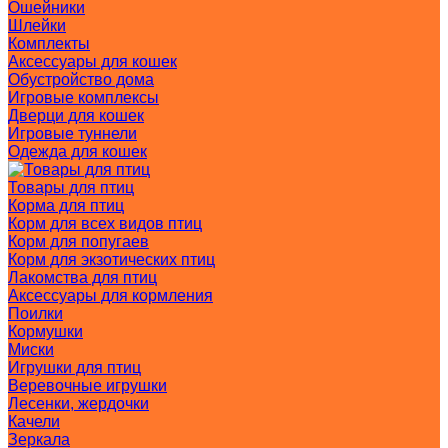
Ошейники
Шлейки
Комплекты
Аксессуары для кошек
Обустройство дома
Игровые комплексы
Дверци для кошек
Игровые туннели
Одежда для кошек
Товары для птиц
Корма для птиц
Корм для всех видов птиц
Корм для попугаев
Корм для экзотических птиц
Лакомства для птиц
Аксессуары для кормления
Поилки
Кормушки
Миски
Игрушки для птиц
Веревочные игрушки
Лесенки, жердочки
Качели
Зеркала