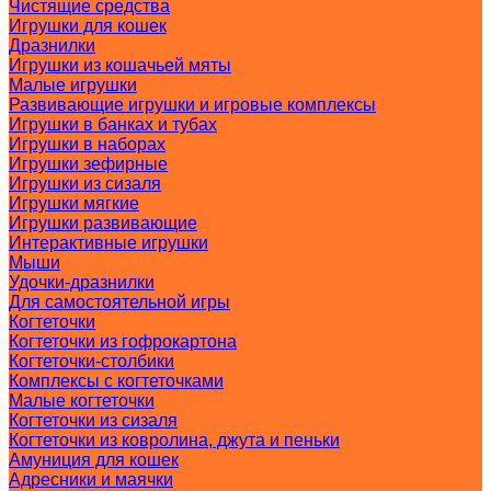
Чистящие средства
Игрушки для кошек
Дразнилки
Игрушки из кошачьей мяты
Малые игрушки
Развивающие игрушки и игровые комплексы
Игрушки в банках и тубах
Игрушки в наборах
Игрушки зефирные
Игрушки из сизаля
Игрушки мягкие
Игрушки развивающие
Интерактивные игрушки
Мыши
Удочки-дразнилки
Для самостоятельной игры
Когтеточки
Когтеточки из гофрокартона
Когтеточки-столбики
Комплексы с когтеточками
Малые когтеточки
Когтеточки из сизаля
Когтеточки из ковролина, джута и пеньки
Амуниция для кошек
Адресники и маячки