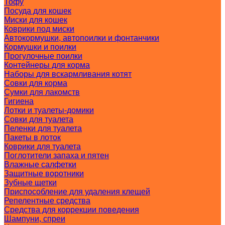
Тофу
Посуда для кошек
Миски для кошек
Коврики под миски
Автокормушки, автопоилки и фонтанчики
Кормушки и поилки
Прогулочные поилки
Контейнеры для корма
Наборы для вскармливания котят
Совки для корма
Сумки для лакомств
Гигиена
Лотки и туалеты-домики
Совки для туалета
Пеленки для туалета
Пакеты в лоток
Коврики для туалета
Поглотители запаха и пятен
Влажные салфетки
Защитные воротники
Зубные щетки
Приспособление для удаления клещей
Репелентные средства
Средства для коррекции поведения
Шампуни, спреи