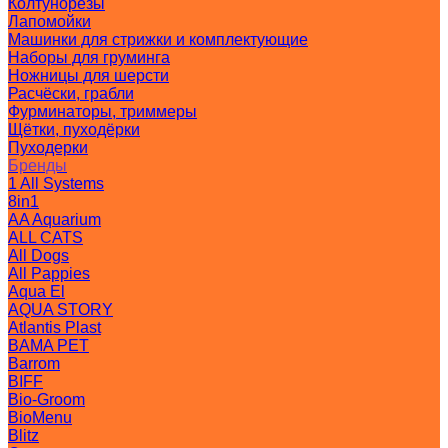
Колтунорезы
Лапомойки
Машинки для стрижки и комплектующие
Наборы для груминга
Ножницы для шерсти
Расчёски, грабли
Фурминаторы, триммеры
Щётки, пуходёрки
Пуходерки
Бренды
1 All Systems
8in1
AA Aquarium
ALL CATS
All Dogs
All Pappies
Aqua El
AQUA STORY
Atlantis Plast
BAMA PET
Barrom
BIFF
Bio-Groom
BioMenu
Blitz