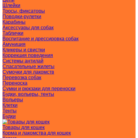
Шлейки
Тросы, фиксаторы
Поводки-рулетки
Карабины
Аксессуары для собак
Таблички
Воспитание и дрессировка собак
Амуниция
Кликеры и свистки
Коррекция поведения
Системы антилай
Спасательные жилеты
Сумочки для лакомств
Перевозка собак
Переноска
Сумки и рюкзаки для переноски
Будки, вольеры, тенты
Вольеры
Клетки
Тенты
Будки
Товары для кошек
Корма и лакомства для кошек