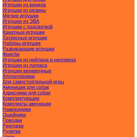
Игрушки из винила
Игрушки из резины
Мягкие игрушки
Игрушки из ЭВА
Игрушки с подсветкой
Канатные игрушки
Латексные игрушки
Наборы игрушек
Развивающие игрушки
Фрисби
Игрушки из нейлона и неопрена
Игрушки из латекса
Игрушки веревочные
Аппортировки
Для самостоятельной игры
Амуниция для собак
Адресники для собак
Комплектующие
Комплекты амуниции
Намордники
Ошейники
Поводки
Ринговки
Рулетки
Цепи