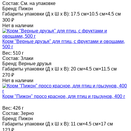
Состав:
См. на упаковке
Бренд:
Пижон
Габариты упаковки (Д х Ш х В):
17.5 см×10.5 см×4.5 см
300
₽
Нет в наличии
Корм "Верные друзья" для птиц, с фруктами и овощами,
500 г
Вес:
510 г
Состав:
Злаки
Бренд:
Верные друзья
Габариты упаковки (Д х Ш х В):
20 см×4.5 см×11.5 см
270
₽
Нет в наличии
Корм "Пижон" просо красное, для птиц и грызунов, 400 г
Вес:
426 г
Состав:
Зерно
Бренд:
Пижон
Габариты упаковки (Д х Ш х В):
11 см×4.5 см×17 см
123
₽