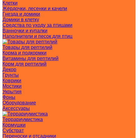
Клетки
Жёрдочки, лесенки и качели
Гнезда и домики
Домики в клетку
Средства по уходу за птицами
Ванночки и купалки
Наполнители и песок для птиц
Товары для рептилий
Корма и подкормки
Витамины для рептилий
Корм для рептилий
Декор
Грунты
Коврики
Мостики
Укрытия
Фоны
Оборудование
Аксессуары
Террариумистика
Кормушки
Субстрат
Переноски и отсадники