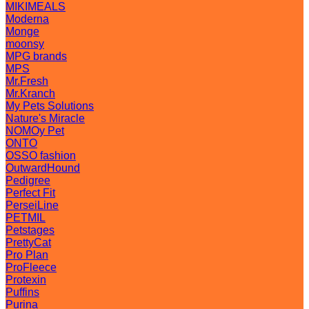
MIKIMEALS
Moderna
Monge
moonsy
MPG brands
MPS
Mr.Fresh
Mr.Kranch
My Pets Solutions
Nature's Miracle
NOMOy Pet
ONTO
OSSO fashion
OutwardHound
Pedigree
Perfect Fit
PerseiLine
PETMIL
Petstages
PrettyCat
Pro Plan
ProFleece
Protexin
Puffins
Purina