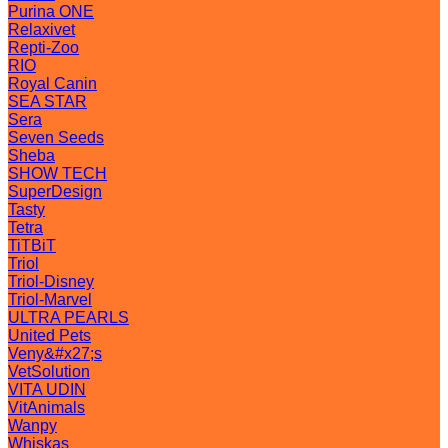
Purina ONE
Relaxivet
Repti-Zoo
RIO
Royal Canin
SEA STAR
Sera
Seven Seeds
Sheba
SHOW TECH
SuperDesign
Tasty
Tetra
TiTBiT
Triol
Triol-Disney
Triol-Marvel
ULTRA PEARLS
United Pets
Veny&#x27;s
VetSolution
VITA UDIN
VitAnimals
Wanpy
Whiskas