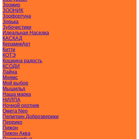
Зоомир
ЗООНИК
Зоофортуна
Зорька
Зубочистики
Идеальная Наседка
КАСКАД
КерамикАрт
Китти
КОТЭ
Кошкина радость
КСОДИ
Лайна
Мнямс
Мой выбор
Мышильд
Наша марка
НИЛПА
Ночной охотник
Омега Neo
Пелигрин Доброзверики
Перрико
Пижон
Пижон Аква
Полимербыт