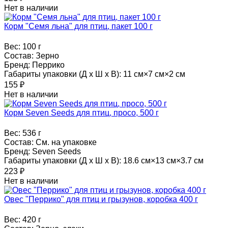
Нет в наличии
Корм "Семя льна" для птиц, пакет 100 г
Вес:
100 г
Состав:
Зерно
Бренд:
Перрико
Габариты упаковки (Д х Ш х В):
11 см×7 см×2 см
155
₽
Нет в наличии
Корм Seven Seeds для птиц, просо, 500 г
Вес:
536 г
Состав:
См. на упаковке
Бренд:
Seven Seeds
Габариты упаковки (Д х Ш х В):
18.6 см×13 см×3.7 см
223
₽
Нет в наличии
Овес "Перрико" для птиц и грызунов, коробка 400 г
Вес:
420 г