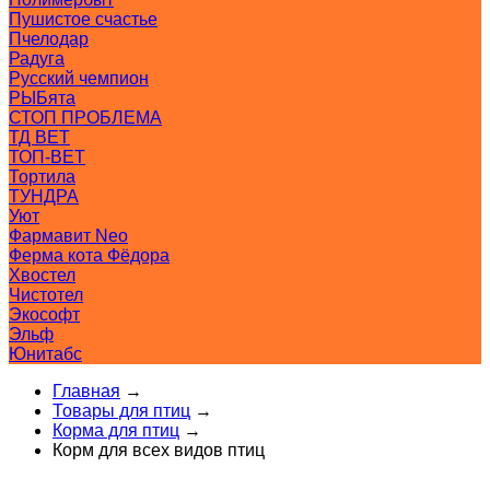
Пушистое счастье
Пчелодар
Радуга
Русский чемпион
РЫБята
СТОП ПРОБЛЕМА
ТД ВЕТ
ТОП-ВЕТ
Тортила
ТУНДРА
Уют
Фармавит Neo
Ферма кота Фёдора
Хвостел
Чистотел
Экософт
Эльф
Юнитабс
Главная
→
Товары для птиц
→
Корма для птиц
→
Корм для всех видов птиц