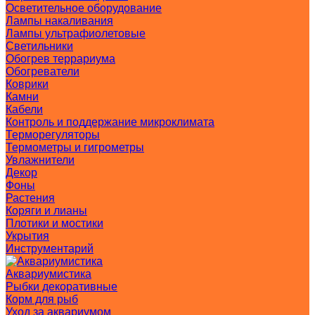
Осветительное оборудование
Лампы накаливания
Лампы ультрафиолетовые
Светильники
Обогрев террариума
Обогреватели
Коврики
Камни
Кабели
Контроль и поддержание микроклимата
Терморегуляторы
Термометры и гигрометры
Увлажнители
Декор
Фоны
Растения
Коряги и лианы
Плотики и мостики
Укрытия
Инструментарий
Аквариумистика
Рыбки декоративные
Корм для рыб
Уход за аквариумом