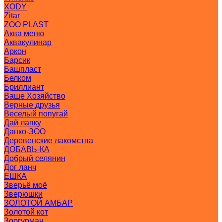
XODY
Zitar
ZOO PLAST
Аква меню
Аквакулинар
Аркон
Барсик
Башпласт
Белком
Бриллиант
Ваше Хозяйство
Верные друзья
Веселый попугай
Дай лапку
Данко-ЗОО
Деревенские лакомства
ДОБАВЬ-КА
Добрый селянин
Дог ланч
ЕШКА
Зверьё моё
Зверюшки
ЗОЛОТОЙ АМБАР
Золотой кот
Зоогурман