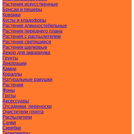
Растения искусственные
Бонсаи и пещеры
Коврики
Кусты и кладофоры
Растения длинностебельные
Растения переднего плана
Растения с распылителем
Растения светящиеся
Растения шелковые
Декор для аквариума
Грунты
Декорации
Камни
Кораллы
Натуральные ракушки
Растения
Фоны
Гроты
Аксессуары
Отсадники, переноски
Очистители грунта
Распылители
Сачки
Скребки
Термометры