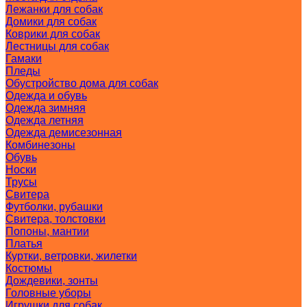
Лежанки для собак
Домики для собак
Коврики для собак
Лестницы для собак
Гамаки
Пледы
Обустройство дома для собак
Одежда и обувь
Одежда зимняя
Одежда летняя
Одежда демисезонная
Комбинезоны
Обувь
Носки
Трусы
Свитера
Футболки, рубашки
Свитера, толстовки
Попоны, мантии
Платья
Куртки, ветровки, жилетки
Костюмы
Дождевики, зонты
Головные уборы
Игрушки для собак