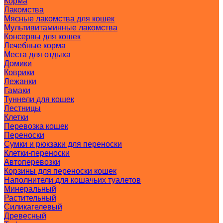
Корма
Лакомства
Мясные лакомства для кошек
Мультивитаминные лакомства
Консервы для кошек
Лечебные корма
Места для отдыха
Домики
Коврики
Лежанки
Гамаки
Туннели для кошек
Лестницы
Клетки
Перевозка кошек
Переноски
Сумки и рюкзаки для переноски
Клетки-переноски
Автоперевозки
Корзины для переноски кошек
Наполнители для кошачьих туалетов
Минеральный
Растительный
Силикагелевый
Древесный