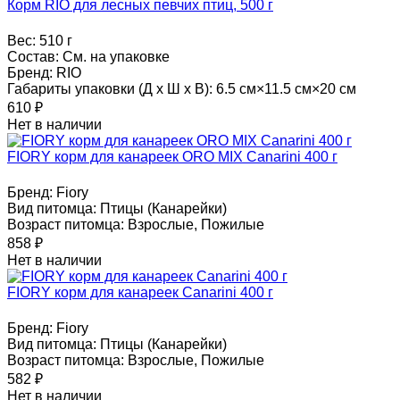
Корм RIO для лесных певчих птиц, 500 г
Вес:
510 г
Состав:
См. на упаковке
Бренд:
RIO
Габариты упаковки (Д х Ш х В):
6.5 см×11.5 см×20 см
610
₽
Нет в наличии
FIORY корм для канареек ORO MIX Canarini 400 г
Бренд:
Fiory
Вид питомца:
Птицы (Канарейки)
Возраст питомца:
Взрослые, Пожилые
858
₽
Нет в наличии
FIORY корм для канареек Canarini 400 г
Бренд:
Fiory
Вид питомца:
Птицы (Канарейки)
Возраст питомца:
Взрослые, Пожилые
582
₽
Нет в наличии