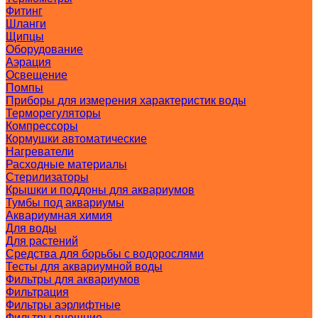
Фитинг
Шланги
Щипцы
Оборудование
Аэрация
Освещение
Помпы
Приборы для измерения характеристик воды
Терморегуляторы
Компрессоры
Кормушки автоматические
Нагреватели
Расходные материалы
Стерилизаторы
Крышки и поддоны для аквариумов
Тумбы под аквариумы
Аквариумная химия
Для воды
Для растений
Средства для борьбы с водорослями
Тесты для аквариумной воды
Фильтры для аквариумов
Фильтрация
Фильтры аэрлифтные
Фильтры внешние