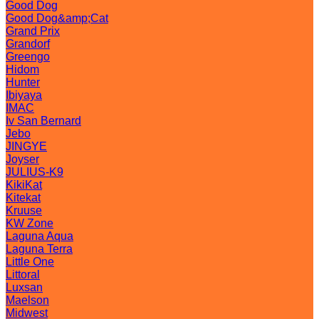
Good Dog
Good Dog&amp;Cat
Grand Prix
Grandorf
Greengo
Hidom
Hunter
Ibiyaya
IMAC
Iv San Bernard
Jebo
JINGYE
Joyser
JULIUS-K9
KikiKat
Kitekat
Kruuse
KW Zone
Laguna Aqua
Laguna Terra
Little One
Littoral
Luxsan
Maelson
Midwest