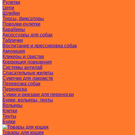
Рулетки
Цепи
Шлейки
Тросы, фиксаторы
Поводки-рулетки
Карабины
Аксессуары для собак
Таблички
Воспитание и дрессировка собак
Амуниция
Кликеры и свистки
Коррекция поведения
Системы антилай
Спасательные жилеты
Сумочки для лакомств
Перевозка собак
Переноска
Сумки и рюкзаки для переноски
Будки, вольеры, тенты
Вольеры
Клетки
Тенты
Будки
Товары для кошек