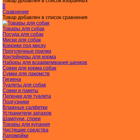
Товар добавлен в список избранных
0
Сравнение
Товар добавлен в список сравнения
Товары для собак
Посуда для собак
Миски для собак
Коврики под миску
Прогулочные поилки
Контейнеры для корма
Наборы для вскармливания щенков
Совки для корма собак
Сумки для лакомств
Гигиена
Туалеты для собак
Совки и пакеты
Пеленки для туалета
Подгузники
Влажные салфетки
Устранители запахов
Шампуни, спреи
Товары для купания
Чистящие средства
Лапомойки