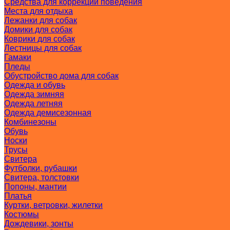
Средства для коррекции поведения
Места для отдыха
Лежанки для собак
Домики для собак
Коврики для собак
Лестницы для собак
Гамаки
Пледы
Обустройство дома для собак
Одежда и обувь
Одежда зимняя
Одежда летняя
Одежда демисезонная
Комбинезоны
Обувь
Носки
Трусы
Свитера
Футболки, рубашки
Свитера, толстовки
Попоны, мантии
Платья
Куртки, ветровки, жилетки
Костюмы
Дождевики, зонты