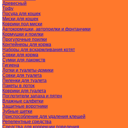
Древесный
Тофу
Посуда для кошек
Миски для кошек
Коврики под миски
Автокормушки, автопоилки и фонтанчики
Кормушки и поилки
Прогулочные поилки
Контейнеры для корма
Наборы для вскармливания котят
Совки для корма
Сумки для лакомств
Гигиена
Лотки и туалеты-домики
Совки для туалета
Пеленки для туалета
Пакеты в лоток
Коврики для туалета
Поглотители запаха и пятен
Влажные салфетки
Защитные воротники
Зубные щетки
Приспособление для удаления клещей
Репелентные средства
Средства для коррекции поведения