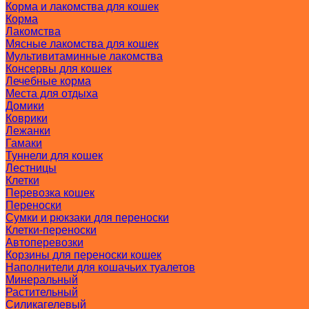
Корма и лакомства для кошек
Корма
Лакомства
Мясные лакомства для кошек
Мультивитаминные лакомства
Консервы для кошек
Лечебные корма
Места для отдыха
Домики
Коврики
Лежанки
Гамаки
Туннели для кошек
Лестницы
Клетки
Перевозка кошек
Переноски
Сумки и рюкзаки для переноски
Клетки-переноски
Автоперевозки
Корзины для переноски кошек
Наполнители для кошачьих туалетов
Минеральный
Растительный
Силикагелевый