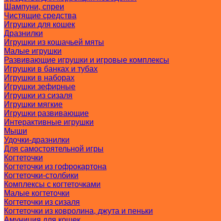
Шампуни, спреи
Чистящие средства
Игрушки для кошек
Дразнилки
Игрушки из кошачьей мяты
Малые игрушки
Развивающие игрушки и игровые комплексы
Игрушки в банках и тубах
Игрушки в наборах
Игрушки зефирные
Игрушки из сизаля
Игрушки мягкие
Игрушки развивающие
Интерактивные игрушки
Мыши
Удочки-дразнилки
Для самостоятельной игры
Когтеточки
Когтеточки из гофрокартона
Когтеточки-столбики
Комплексы с когтеточками
Малые когтеточки
Когтеточки из сизаля
Когтеточки из ковролина, джута и пеньки
Амуниция для кошек