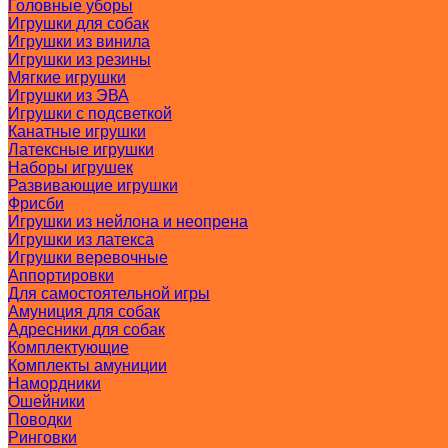
Головные уборы
Игрушки для собак
Игрушки из винила
Игрушки из резины
Мягкие игрушки
Игрушки из ЭВА
Игрушки с подсветкой
Канатные игрушки
Латексные игрушки
Наборы игрушек
Развивающие игрушки
Фрисби
Игрушки из нейлона и неопрена
Игрушки из латекса
Игрушки веревочные
Аппортировки
Для самостоятельной игры
Амуниция для собак
Адресники для собак
Комплектующие
Комплекты амуниции
Намордники
Ошейники
Поводки
Ринговки