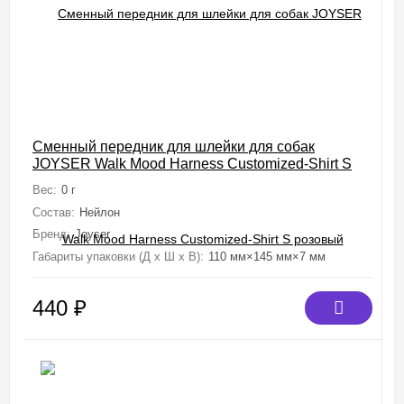
Сменный передник для шлейки для собак
JOYSER Walk Mood Harness Customized-Shirt S
розовый
Вес:
0 г
Состав:
Нейлон
Бренд:
Joyser
Габариты упаковки (Д х Ш х В):
110 мм×145 мм×7 мм
440
₽