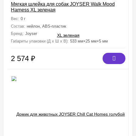
Мягкая шлейка для собак JOYSER Walk Mood
Harness XL зеленая
Вес:
0 г
Состав:
нейлон, ABS-пластик
Бренд:
Joyser
Габариты упаковки (Д х Ш х В):
533 мм×25 мм×5 мм
2 574
₽