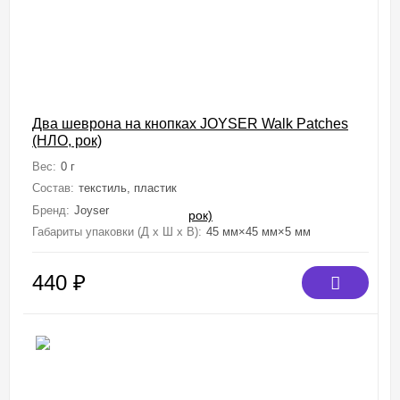
Два шеврона на кнопках JOYSER Walk Patches
(НЛО, рок)
Вес:
0 г
Состав:
текстиль, пластик
Бренд:
Joyser
Габариты упаковки (Д х Ш х В):
45 мм×45 мм×5 мм
440
₽