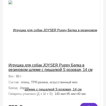
Игрушка для собак JOYSER Puppy Белка в
резиновом шлеме с пищалкой S розовая, 14 см
Вес:
83 г
Состав:
плюш, TPR-резина, искусственный мех
Бренд:
Joyser
Габариты упаковки (Д х Ш х В):
140 мм×95 мм×40 мм