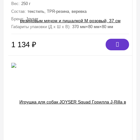
37 см
Вес:
250 г
Состав:
текстиль, TPR-резина, веревка
Бренд:
Joyser
Габариты упаковки (Д х Ш х В):
370 мм×80 мм×80 мм
1 134
₽