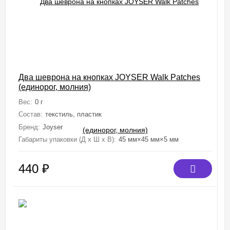
Два шеврона на кнопках JOYSER Walk Patches
(единорог, молния)
Вес:
0 г
Состав:
текстиль, пластик
Бренд:
Joyser
Габариты упаковки (Д х Ш х В):
45 мм×45 мм×5 мм
440
₽