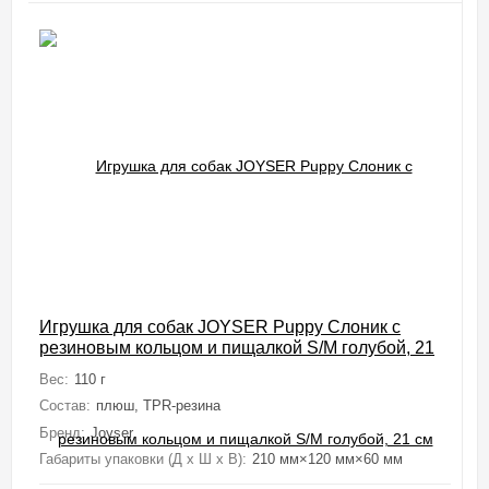
Игрушка для собак JOYSER Puppy Слоник с
резиновым кольцом и пищалкой S/M голубой, 21
см
Вес:
110 г
Состав:
плюш, TPR-резина
Бренд:
Joyser
Габариты упаковки (Д х Ш х В):
210 мм×120 мм×60 мм