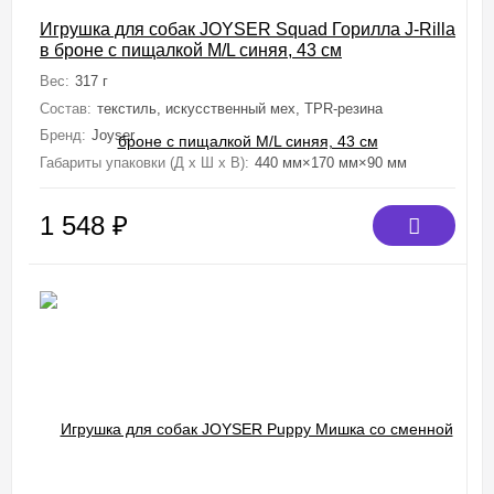
Игрушка для собак JOYSER Squad Горилла J-Rilla
в броне с пищалкой M/L синяя, 43 см
Вес:
317 г
Состав:
текстиль, искусственный мех, TPR-резина
Бренд:
Joyser
Габариты упаковки (Д х Ш х В):
440 мм×170 мм×90 мм
1 548
₽