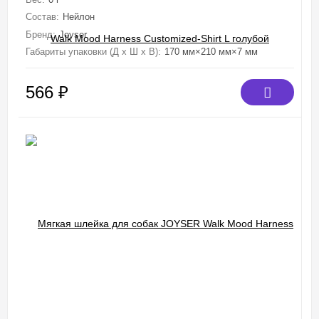
Состав:
Нейлон
Бренд:
Joyser
Габариты упаковки (Д х Ш х В):
170 мм×210 мм×7 мм
566
₽