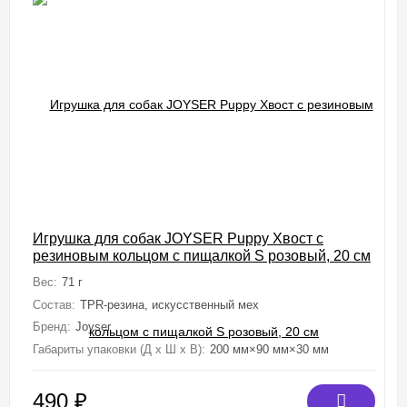
Игрушка для собак JOYSER Puppy Хвост с
резиновым кольцом с пищалкой S розовый, 20 см
Вес:
71 г
Состав:
TPR-резина, искусственный мех
Бренд:
Joyser
Габариты упаковки (Д х Ш х В):
200 мм×90 мм×30 мм
490
₽