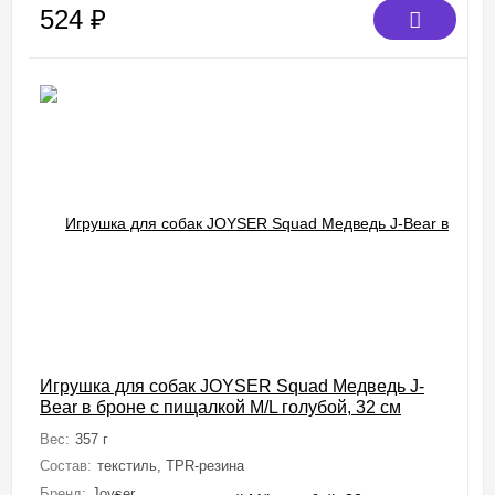
524
₽
Игрушка для собак JOYSER Squad Медведь J-
Bear в броне с пищалкой M/L голубой, 32 см
Вес:
357 г
Состав:
текстиль, TPR-резина
Бренд:
Joyser