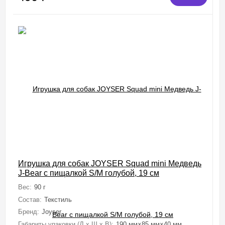
Игрушка для собак JOYSER Squad mini Медведь
J-Bear с пищалкой S/M голубой, 19 см
Вес:
90 г
Состав:
Текстиль
Бренд:
Joyser
Габариты упаковки (Д х Ш х В):
190 мм×85 мм×40 мм