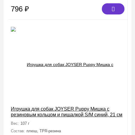
796
₽
Игрушка для собак JOYSER Puppy Мишка с
резиновым кольцом и пищалкой S/M синий, 21 см
Вес:
107 г
Состав:
плюш, TPR-резина