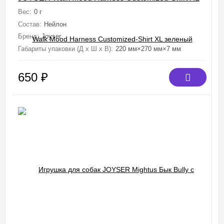
зеленый
Вес:
0 г
Состав:
Нейлон
Бренд:
Joyser
Габариты упаковки (Д х Ш х В):
220 мм×270 мм×7 мм
650
₽