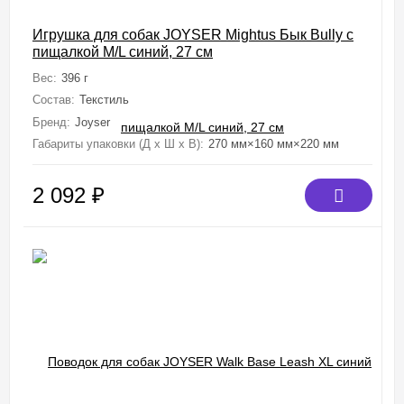
Игрушка для собак JOYSER Mightus Бык Bully с
пищалкой M/L синий, 27 см
Вес:
396 г
Состав:
Текстиль
Бренд:
Joyser
Габариты упаковки (Д х Ш х В):
270 мм×160 мм×220 мм
2 092
₽