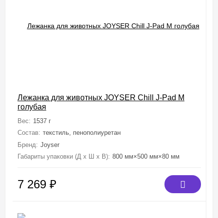
Лежанка для животных JOYSER Chill J-Pad M
голубая
Вес:
1537 г
Состав:
текстиль, пенополиуретан
Бренд:
Joyser
Габариты упаковки (Д х Ш х В):
800 мм×500 мм×80 мм
7 269
₽