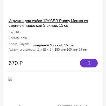
Игрушка для собак JOYSER Puppy Мишка со
сменной пищалкой S синий, 15 см
Вес:
61 г
Состав:
плюш
Бренд:
Joyser
Габариты упаковки (Д х Ш х В):
150 мм×100 мм×25 мм
670
₽