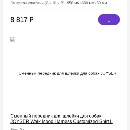
Габариты упаковки (Д х Ш х В):
950 мм×600 мм×80 мм
8 817
₽
Сменный передник для шлейки для собак
JOYSER Walk Mood Harness Customized-Shirt L
голубой
Вес:
0 г