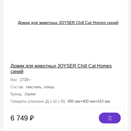
Домик для животных JOYSER Chill Cat Homes
синий
Вес:
1719 г
Состав:
текстиль, плюш
Бренд:
Joyser
Габариты упаковки (Д х Ш х В):
400 мм×400 мм×410 мм
6 749
₽