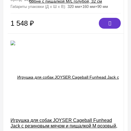
Габариты упаковки (Д х Ш х В):
320 мм×160 мм×90 мм
1 548
₽
Игрушка для собак JOYSER Cageball Funhead
Jack с резиновым мячом и пищалкой M розовый,