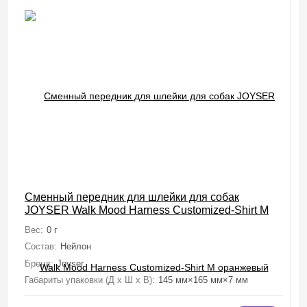
Сменный передник для шлейки для собак
JOYSER Walk Mood Harness Customized-Shirt M
оранжевый
Вес:
0 г
Состав:
Нейлон
Бренд:
Joyser
Габариты упаковки (Д х Ш х В):
145 мм×165 мм×7 мм