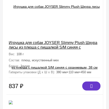
Игрушка для собак JOYSER Slimmy Plush Шкура
лисы из плюша с пищалкой S/M синяя с
оранжевым, 38 см
Вес:
108 г
Состав:
плюш, искуственный мех
Бренд:
Joyser
Габариты упаковки (Д х Ш х В):
380 мм×110 мм×450 мм
837
₽