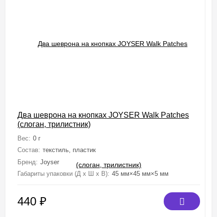
Два шеврона на кнопках JOYSER Walk Patches
(слоган, трилистник)
Вес:
0 г
Состав:
текстиль, пластик
Бренд:
Joyser
Габариты упаковки (Д х Ш х В):
45 мм×45 мм×5 мм
440
₽