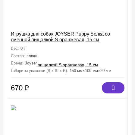
Игрушка для собак JOYSER Puppy Белка со
сменной пищалкой S оранжевая, 15 см
Вес:
0 г
Состав:
плюш
Бренд:
Joyser
Габариты упаковки (Д х Ш х В):
150 мм×100 мм×20 мм
670
₽