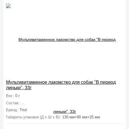
Мультивитаминное лакомство для собак "В период
линьки", 33г
Вес:
0 г
Состав:
Дрожжи пивные, сыворотка молочная, мясокостная мука, мо
Бренд:
Triol
Габариты упаковки (Д х Ш х В):
130 мм×90 мм×25 мм