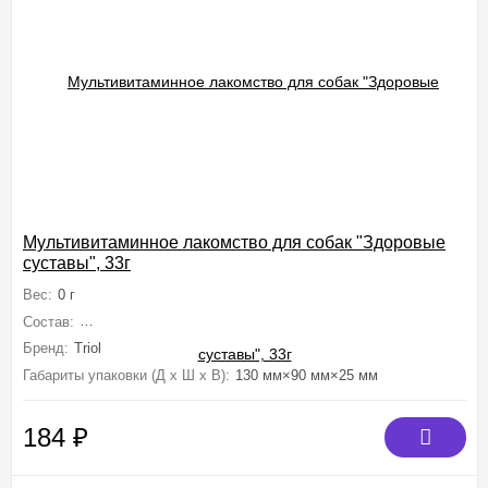
Мультивитаминное лакомство для собак "Здоровые
суставы", 33г
Вес:
0 г
Состав:
Дрожжи пивные, мясокостная мука, молоко сухое обезжирен
Бренд:
Triol
Габариты упаковки (Д х Ш х В):
130 мм×90 мм×25 мм
184
₽