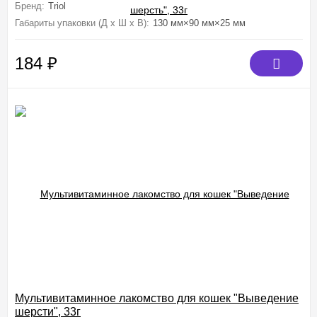
Бренд:
Triol
Габариты упаковки (Д х Ш х В):
130 мм×90 мм×25 мм
184
₽
Мультивитаминное лакомство для кошек "Выведение
шерсти", 33г