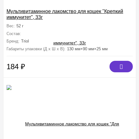
Мультивитаминное лакомство для кошек "Крепкий
иммунитет", 33г
Вес:
52 г
Состав:
пивные дрожжи, мясокостная мука, сухое обезжиренное мол
Бренд:
Triol
Габариты упаковки (Д х Ш х В):
130 мм×90 мм×25 мм
184
₽