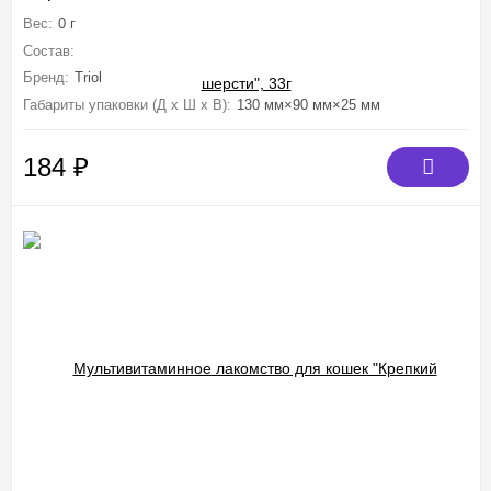
Вес:
0 г
Состав:
Дрожжи пивные, мясокостная мука, молоко сухое обезжирен
Бренд:
Triol
Габариты упаковки (Д х Ш х В):
130 мм×90 мм×25 мм
184
₽