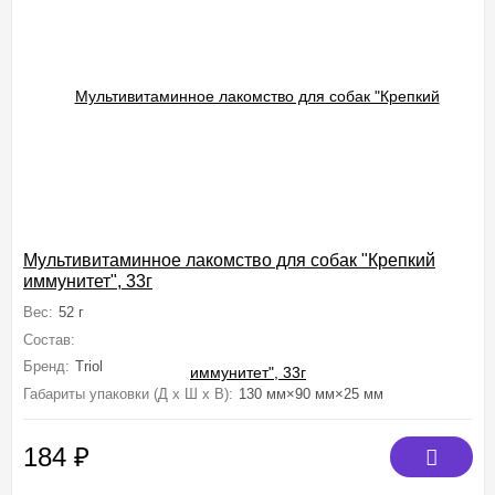
Мультивитаминное лакомство для собак "Крепкий
иммунитет", 33г
Вес:
52 г
Состав:
пивные дрожжи, мясокостная мука, сухое обезжиренное мол
Бренд:
Triol
Габариты упаковки (Д х Ш х В):
130 мм×90 мм×25 мм
184
₽