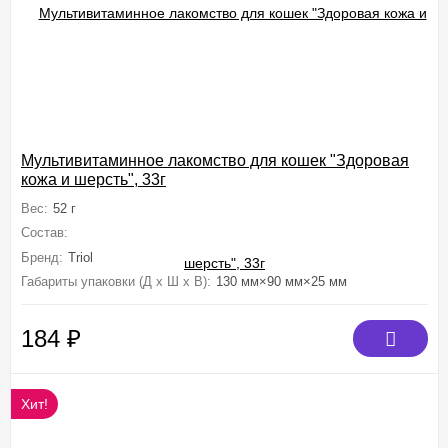
Мультивитаминное лакомство для кошек "Здоровая
кожа и шерсть", 33г
Вес:
52 г
Состав:
пивные дрожжи, мясокостная мука, сухое обезжиренное мол
Бренд:
Triol
Габариты упаковки (Д х Ш х В):
130 мм×90 мм×25 мм
184
₽
Хит!