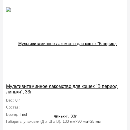
Мультивитаминное лакомство для кошек "В период
линьки", 33г
Вес:
0 г
Состав:
Дрожжи пивные, сыворотка молочная, мясокостная мука, мо
Бренд:
Triol
Габариты упаковки (Д х Ш х В):
130 мм×90 мм×25 мм