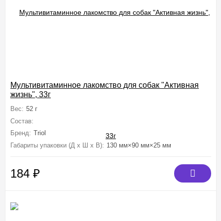
Мультивитаминное лакомство для собак "Активная
жизнь", 33г
Вес:
52 г
Состав:
пивные дрожжи, мясокостная мука, сухое обезжиренное мол
Бренд:
Triol
Габариты упаковки (Д х Ш х В):
130 мм×90 мм×25 мм
184
₽