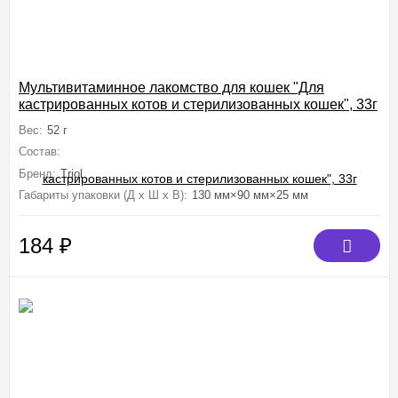
Мультивитаминное лакомство для кошек "Для
кастрированных котов и стерилизованных кошек", 33г
Вес:
52 г
Состав:
пивные дрожжи, мясокостная мука, сухое обезжиренное мол
Бренд:
Triol
Габариты упаковки (Д х Ш х В):
130 мм×90 мм×25 мм
184
₽