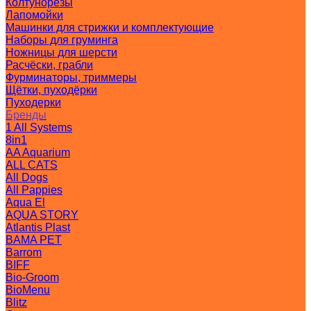
Колтунорезы
Лапомойки
Машинки для стрижки и комплектующие
Наборы для груминга
Ножницы для шерсти
Расчёски, грабли
Фурминаторы, триммеры
Щётки, пуходёрки
Пуходерки
Бренды
1 All Systems
8in1
AA Aquarium
ALL CATS
All Dogs
All Pappies
Aqua El
AQUA STORY
Atlantis Plast
BAMA PET
Barrom
BIFF
Bio-Groom
BioMenu
Blitz