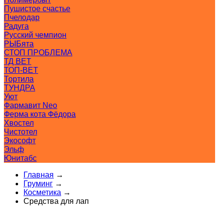
Пушистое счастье
Пчелодар
Радуга
Русский чемпион
РЫБята
СТОП ПРОБЛЕМА
ТД ВЕТ
ТОП-ВЕТ
Тортила
ТУНДРА
Уют
Фармавит Neo
Ферма кота Фёдора
Хвостел
Чистотел
Экософт
Эльф
Юнитабс
Главная
→
Груминг
→
Косметика
→
Средства для лап