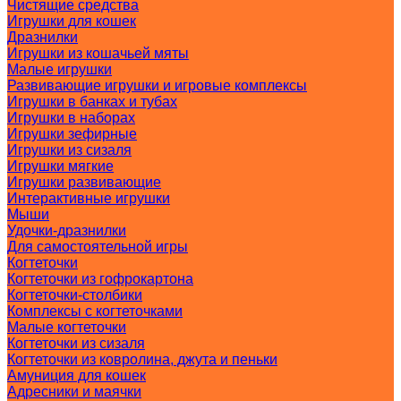
Чистящие средства
Игрушки для кошек
Дразнилки
Игрушки из кошачьей мяты
Малые игрушки
Развивающие игрушки и игровые комплексы
Игрушки в банках и тубах
Игрушки в наборах
Игрушки зефирные
Игрушки из сизаля
Игрушки мягкие
Игрушки развивающие
Интерактивные игрушки
Мыши
Удочки-дразнилки
Для самостоятельной игры
Когтеточки
Когтеточки из гофрокартона
Когтеточки-столбики
Комплексы с когтеточками
Малые когтеточки
Когтеточки из сизаля
Когтеточки из ковролина, джута и пеньки
Амуниция для кошек
Адресники и маячки