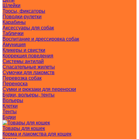
Шлейки
Тросы, фиксаторы
Поводки-рулетки
Карабины
Аксессуары для собак
Таблички
Воспитание и дрессировка собак
Амуниция
Кликеры и свистки
Коррекция поведения
Системы антилай
Спасательные жилеты
Сумочки для лакомств
Перевозка собак
Переноска
Сумки и рюкзаки для переноски
Будки, вольеры, тенты
Вольеры
Клетки
Тенты
Будки
Товары для кошек
Корма и лакомства для кошек