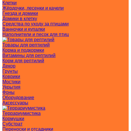
Клетки
Жёрдочки, лесенки и качели
Гнезда и домики
Домики в клетку
Средства по уходу за птицами
Ванночки и купалки
Наполнители и песок для птиц
Товары для рептилий
Корма и подкормки
Витамины для рептилий
Корм для рептилий
Декор
Грунты
Коврики
Мостики
Укрытия
Фоны
Оборудование
Аксессуары
Террариумистика
Кормушки
Субстрат
Переноски и отсадники