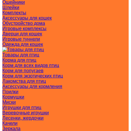
Ошейники
Шлейки
Комплекты
Аксессуары для кошек
Обустройство дома
Игровые комплексы
Дверци для кошек
Игровые туннели
Одежда для кошек
Товары для птиц
Корма для птиц
Корм для всех видов птиц
Корм для попугаев
Корм для экзотических птиц
Лакомства для птиц
Аксессуары для кормления
Поилки
Кормушки
Миски
Игрушки для птиц
Веревочные игрушки
Лесенки, жердочки
Качели
Зеркала