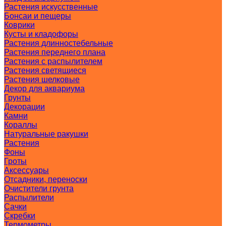
Растения искусственные
Бонсаи и пещеры
Коврики
Кусты и кладофоры
Растения длинностебельные
Растения переднего плана
Растения с распылителем
Растения светящиеся
Растения шелковые
Декор для аквариума
Грунты
Декорации
Камни
Кораллы
Натуральные ракушки
Растения
Фоны
Гроты
Аксессуары
Отсадники, переноски
Очистители грунта
Распылители
Сачки
Скребки
Термометры