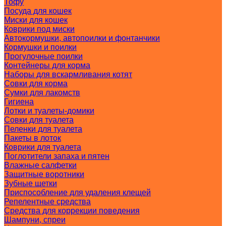
Тофу
Посуда для кошек
Миски для кошек
Коврики под миски
Автокормушки, автопоилки и фонтанчики
Кормушки и поилки
Прогулочные поилки
Контейнеры для корма
Наборы для вскармливания котят
Совки для корма
Сумки для лакомств
Гигиена
Лотки и туалеты-домики
Совки для туалета
Пеленки для туалета
Пакеты в лоток
Коврики для туалета
Поглотители запаха и пятен
Влажные салфетки
Защитные воротники
Зубные щетки
Приспособление для удаления клещей
Репелентные средства
Средства для коррекции поведения
Шампуни, спреи