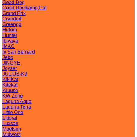
Good Dog
Good Dog&amp;Cat
Grand Prix
Grandorf
Greengo
Hidom
Hunter
Ibiyaya
IMAC
Iv San Bernard
Jebo
JINGYE
Joyser
JULIUS-K9
KikiKat
Kitekat
Kruuse
KW Zone
Laguna Aqua
Laguna Terra
Little One
Littoral
Luxsan
Maelson
Midwest