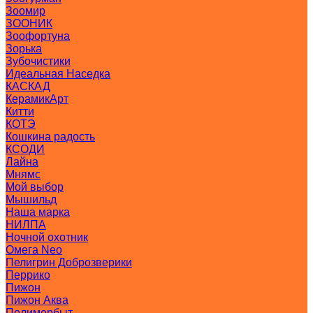
Зоомир
ЗООНИК
Зоофортуна
Зорька
Зубочистики
Идеальная Наседка
КАСКАД
КерамикАрт
Китти
КОТЭ
Кошкина радость
КСОДИ
Лайна
Мнямс
Мой выбор
Мышильд
Наша марка
НИЛПА
Ночной охотник
Омега Neo
Пелигрин Доброзверики
Перрико
Пижон
Пижон Аква
Полимербыт