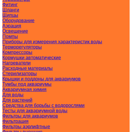
Фитинг
Шланги
Щипцы
Оборудование
Аэрация
Освещение
Помпы
Приборы для измерения характеристик воды
Терморегуляторы
Компрессоры
Кормушки автоматические
Нагреватели
Расходные материалы
Стерилизаторы
Крышки и поддоны для аквариумов
Тумбы под аквариумы
Аквариумная химия
Для воды
Для растений
Средства для борьбы с водорослями
Тесты для аквариумной воды
Фильтры для аквариумов
Фильтрация
Фильтры аэрлифтные
Фильтры внешние