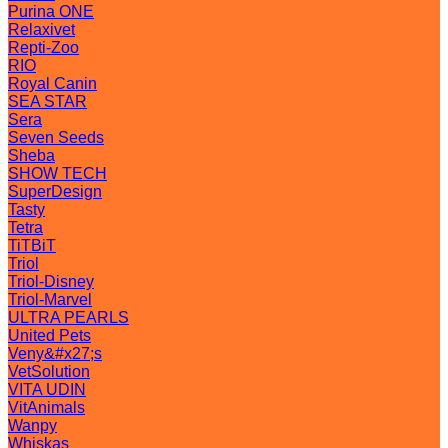
Purina ONE
Relaxivet
Repti-Zoo
RIO
Royal Canin
SEA STAR
Sera
Seven Seeds
Sheba
SHOW TECH
SuperDesign
Tasty
Tetra
TiTBiT
Triol
Triol-Disney
Triol-Marvel
ULTRA PEARLS
United Pets
Veny&#x27;s
VetSolution
VITA UDIN
VitAnimals
Wanpy
Whiskas