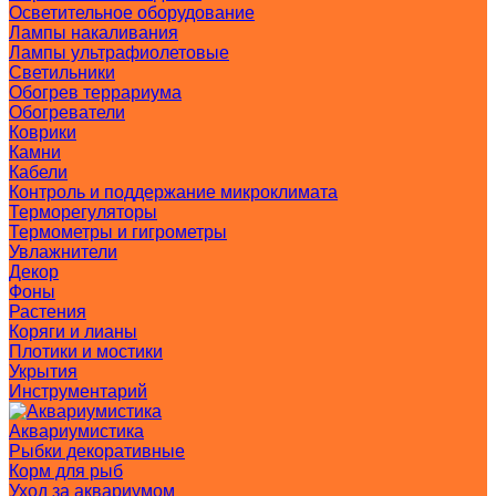
Осветительное оборудование
Лампы накаливания
Лампы ультрафиолетовые
Светильники
Обогрев террариума
Обогреватели
Коврики
Камни
Кабели
Контроль и поддержание микроклимата
Терморегуляторы
Термометры и гигрометры
Увлажнители
Декор
Фоны
Растения
Коряги и лианы
Плотики и мостики
Укрытия
Инструментарий
Аквариумистика
Рыбки декоративные
Корм для рыб
Уход за аквариумом