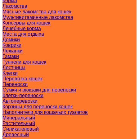
Корма
Лакомства
Мясные лакомства для кошек
Мультивитаминные лакомства
Консервы для кошек
Лечебные корма
Места для отдыха
Домики
Коврики
Лежанки
Гамаки
Туннели для кошек
Лестницы
Клетки
Перевозка кошек
Переноски
Сумки и рюкзаки для переноски
Клетки-переноски
Автоперевозки
Корзины для переноски кошек
Наполнители для кошачьих туалетов
Минеральный
Растительный
Силикагелевый
Древесный