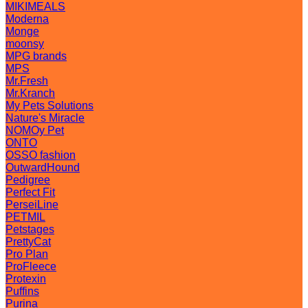
MIKIMEALS
Moderna
Monge
moonsy
MPG brands
MPS
Mr.Fresh
Mr.Kranch
My Pets Solutions
Nature's Miracle
NOMOy Pet
ONTO
OSSO fashion
OutwardHound
Pedigree
Perfect Fit
PerseiLine
PETMIL
Petstages
PrettyCat
Pro Plan
ProFleece
Protexin
Puffins
Purina