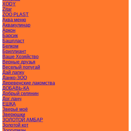
XODY
Zitar
ZOO PLAST
Аква меню
Аквакулинар
Аркон
Барсик
Башпласт
Белком
Бриллиант
Ваше Хозяйство
Верные друзья
Веселый попугай
Дай лапку
Данко-ЗОО
Деревенские лакомства
ДОБАВЬ-КА
Добрый селянин
Дог ланч
ЕШКА
Зверьё моё
Зверюшки
ЗОЛОТОЙ АМБАР
Золотой кот
Зоогурман