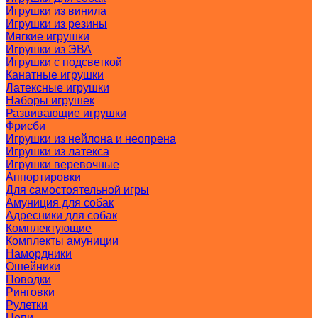
Игрушки из винила
Игрушки из резины
Мягкие игрушки
Игрушки из ЭВА
Игрушки с подсветкой
Канатные игрушки
Латексные игрушки
Наборы игрушек
Развивающие игрушки
Фрисби
Игрушки из нейлона и неопрена
Игрушки из латекса
Игрушки веревочные
Аппортировки
Для самостоятельной игры
Амуниция для собак
Адресники для собак
Комплектующие
Комплекты амуниции
Намордники
Ошейники
Поводки
Ринговки
Рулетки
Цепи