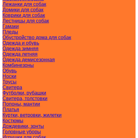
Лежанки для собак
Домики для собак
Коврики для собак
Лестницы для собак
Гамаки
Пледы
Обустройство дома для собак
Одежда и обувь
Одежда зимняя
Одежда летняя
Одежда демисезонная
Комбинезоны
Обувь
Носки
Трусы
Свитера
Футболки, рубашки
Свитера, толстовки
Попоны, мантии
Платья
Куртки, ветровки, жилетки
Костюмы
Дождевики, зонты
Головные уборы
Игрушки для собак