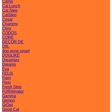
Carno
Cat Lunch
Cat Step
CatStep
Cesar
Chammy
Cliny
CODOS
CORE
DECOR DE
DIIL
dog gone smart
DOGLIKE
Dreamies
Dreams
Eva
FELIX
Fiory
Flexi
Fresh Step
FURminator
Gamma
Gemon
GiGwi
Good Cat