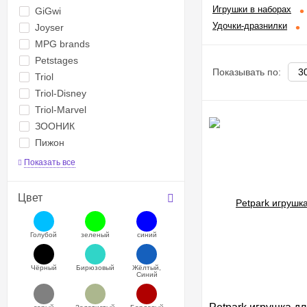
Игрушки в наборах
GiGwi
Удочки-дразнилки
Joyser
MPG brands
Petstages
Показывать по:
Triol
Triol-Disney
Triol-Marvel
ЗООНИК
Пижон
Показать все
Цвет
Голубой
зеленый
синий
Чёрный
Бирюзовый
Жёлтый,
Синий