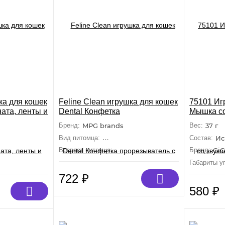
ка для кошек
Feline Clean игрушка для кошек
75101 Иг
ната, ленты и
Dental Конфетка
Мышка со
прорезыватель с лентами,
15см, с
Бренд:
MPG brands
Вес:
37 г
резина
Средние, Крупные)
Вид питомца:
Кошки (Средние, Крупные)
Состав:
Ис
ослые, Малыши
Возраст питомца:
Взрослые, Малыши
Бренд:
GiG
Габариты уп
722
₽
580
₽