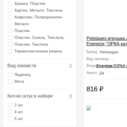
Бумага, Пластик
Картон, Металл, Текстиль
Ковролин, Полипропилен
Металл
Пластик
Пластик, Сизаль, Текстиль
Petstages игрушка
Energize "ОРКА ка
Пластик, Текстиль
веревочкой" 6 см
Термопластичная резина
Бренд:
Petstages
Вид питомца:
Кошки (
Вид лакомств
Возраст питомца:
Взр
Авито:
Да
Леденец
Мята
816
₽
Кол-во штук в наборе
2 шт.
4 шт.
5 шт.