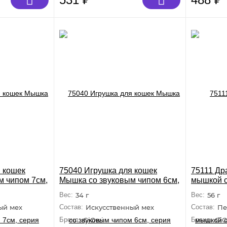
 кошек
75040 Игрушка для кошек
75111 Дра
м чипом 7см,
Мышка со звуковым чипом 6см,
мышкой с
HASER
серия MELODY CHASER
51см, с
Вес:
34 г
Вес:
56 г
ый мех
Состав:
Искусственный мех
Состав:
Пе
Бренд:
GiGwi
Бренд:
GiG