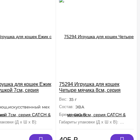
рушка для кошек Ежик
75294 Игрушка для кошек
ушкой 7см, серия
Четыре мячика 8см, серия
& SCRATCH
CATCH & SCRATCH
Вес:
35 г
юш,искусственный мех
Состав:
ЭВА
wi
Бренд:
GiGwi
м
аковки (Д х Ш х В):
70 мм×10 мм×30 мм
Габариты упаковки (Д х Ш х В):
80 мм×8
405
₽