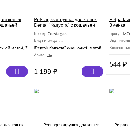
 для кошек
Petstages игрушка для кошек
Petpark 
кошачьей
Dental "Капуста" с кошачьей
Змейка
мятой, 20 см
Бренд:
Petstages
Бренд:
MP
Средние, Крупные)
Вид питомца:
Кошки (Средние, Крупные)
Вид питомц
ослые, Малыши
Возраст питомца:
Взрослые, Малыши
Возраст пи
Авито:
Да
544
₽
1 199
₽