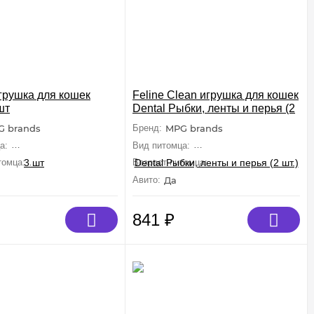
игрушка для кошек
Feline Clean игрушка для кошек
шт
Dental Рыбки, ленты и перья (2
шт.)
G brands
Бренд:
MPG brands
а:
Кошки (Средние, Крупные)
Вид питомца:
Кошки (Средние, Крупны
томца:
Взрослые, Малыши
Возраст питомца:
Взрослые, Малыши
Авито:
Да
841
₽