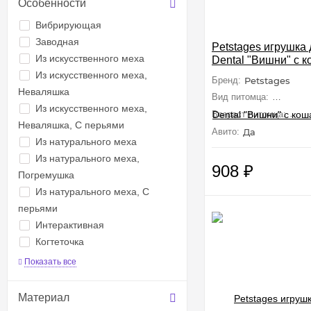
Особенности
Вибрирующая
Заводная
Petstages игрушка
Из искусственного меха
Dental "Вишни" с 
мятой, 7 см
Из искусственного меха,
Бренд:
Petstages
Неваляшка
Вид питомца:
Кошки (
Из искусственного меха,
Возраст питомца:
Взр
Неваляшка, С перьями
Авито:
Да
Из натурального меха
Из натурального меха,
908
₽
Погремушка
Из натурального меха, С
перьями
Интерактивная
Когтеточка
Показать все
Материал