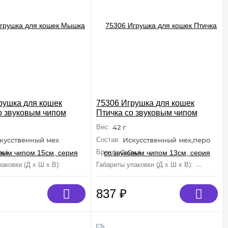
рушка для кошек
75306 Игрушка для кошек
 звуковым чипом
Птичка со звуковым чипом
ерия MELODY CHASER
13см, серия MELODY CHASER
Вес:
42 г
кусственный мех
Состав:
Искусственный мех,перо
wi
Бренд:
GiGwi
аковки (Д х Ш х В):
80 мм×30 мм×40 мм
Габариты упаковки (Д х Ш х В):
90 мм×6
837
₽