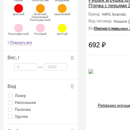
Petpark игрушка д
серый
Золотистый
Бордовый
Птичка с перьями 
Бренд:
MPG brands
красный
Зелёный,
оранжевый
Оранжевый,
Разноцветный
Вид питомца:
Кошки (
Возраст питомца:
Взр
Разноцветный
Розовый
желтый
Показать все
692
₽
Вес,
г
—
Вид
Лазер
Напольная
Палочка
Удочка