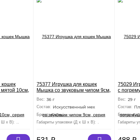
 кошек
75377 Игрушка для кошек
75029 Иг
 мятой 10см,
Мышка со звуковым чипом 9см,
с погрем
E CATNIP
серия MELODY CHASER
CATCH 
Вес:
36 г
Вес:
29 г
ый мех,кошачья мята
Состав:
Искусственный мех
Состав:
Пл
Бренд:
GiGwi
Бренд:
GiG
 Ш х В):
100 мм×50 мм×10 мм
Габариты упаковки (Д х Ш х В):
90 мм×60 мм×40 м
Габариты уп
531
₽
488
₽