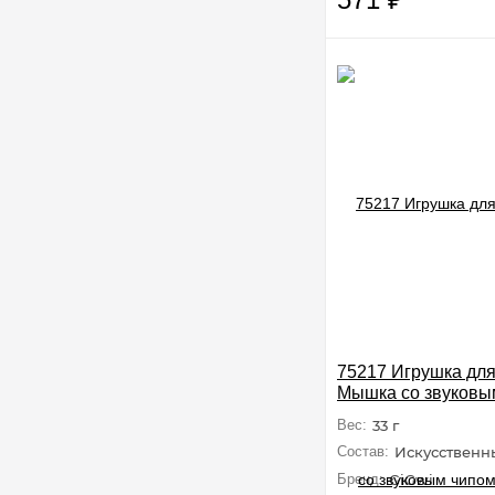
75217 Игрушка для
Мышка со звуковы
серия MELODY C
Вес:
33 г
Состав:
Искусственн
Бренд:
GiGwi