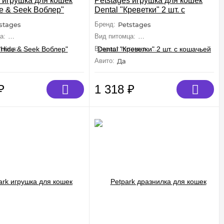
s игрушка для кошек
Petstages игрушка для кошек
de & Seek Воблер"
Dental "Креветки" 2 шт. с
кошачьей мятой, 7 см
stages
Бренд:
Petstages
а:
Кошки (Средние, Крупные)
Вид питомца:
Кошки (Средние, Крупны
томца:
Взрослые, Малыши
Возраст питомца:
Взрослые, Малыши
Авито:
Да
₽
1 318
₽