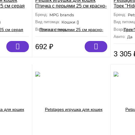
ля кошек
Petpark игрушка для кошек
Petstage
25 см серая
Птичка с перьями 25 см красно-
Трек "Hi
белая
Бренд:
MPG brands
Бренд:
Pet
)
Вид питомца:
Кошки ()
Вид питомц
ослые, Малыши, Пожилые
Возраст питомца:
Взрослые, Малыши, Пожилые
Возраст пи
Авито:
Да
692
₽
3 305