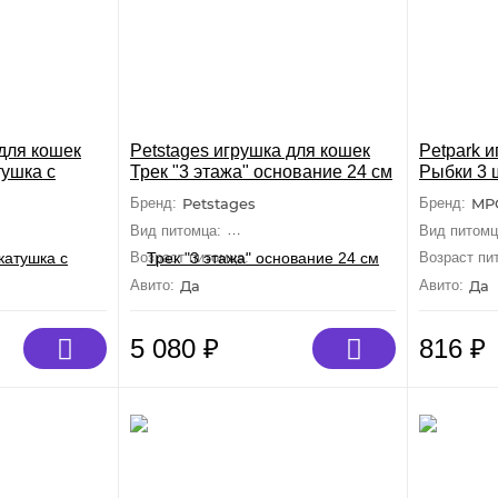
 для кошек
Petstages игрушка для кошек
Petpark 
тушка с
Трек "3 этажа" основание 24 см
Рыбки 3 
Бренд:
Petstages
Бренд:
MP
Средние, Крупные)
Вид питомца:
Кошки (Средние, Крупные)
Вид питомц
ослые, Малыши
Возраст питомца:
Взрослые, Малыши
Возраст пи
Авито:
Да
Авито:
Да
5 080
₽
816
₽