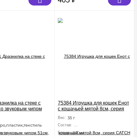
знилка на стеке с
75384 Игрушка для кошек Енот
о звуковым чипом
с кошачьей мятой 8см, серия
ерия FEATHER TEASER
CATCH & SCRATCH
Вес:
35 г
ро,пластик,текстиль
Состав:
Искусственный мех,кошачья 
wi
Бренд:
GiGwi