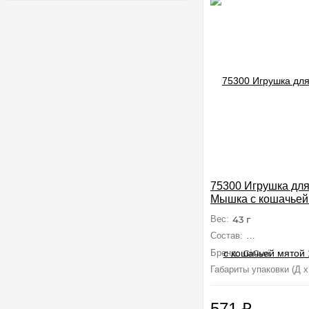
75300 Игрушка для
Мышка с кошачьей
серия REFILLABL
Вес:
43 г
Состав:
Искусственн
Бренд:
GiGwi
Габариты упаковки (Д х
571
₽