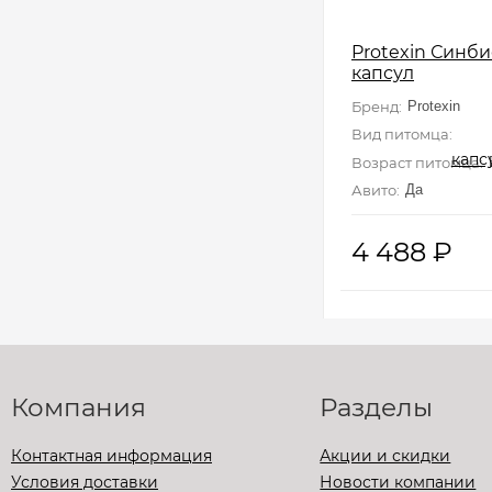
Protexin Синби
капсул
Бренд:
Protexin
Вид питомца:
Соба
Возраст питомца:
Авито:
Да
4 488
₽
Компания
Разделы
Контактная информация
Акции и скидки
Условия доставки
Новости компании