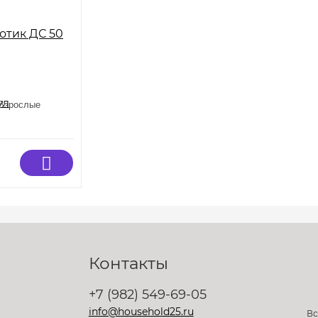
отик ДС 50
ки (Мелкие, Средние, Крупные, Миниатюрные), Кошки (Средние, Крупные
Взрослые
Контакты
+7 (982) 549-69-05
info@household25.ru
Вс