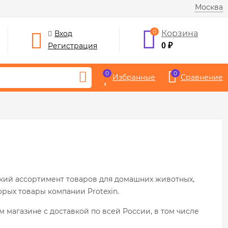
Москва
0
Корзина
Вход
Регистрация
0
₽
0
0
Избранные
Сравнение
кий ассортимент товаров для домашних животных,
рых товары компании Protexin.
ем магазине с доставкой по всей России, в том числе