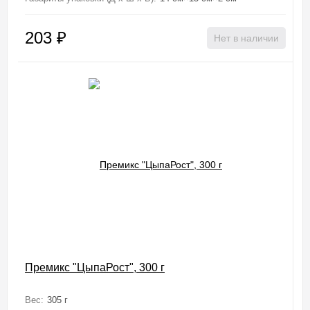
203
₽
Нет в наличии
Премикс "ЦыпаРост", 300 г
Вес:
305 г