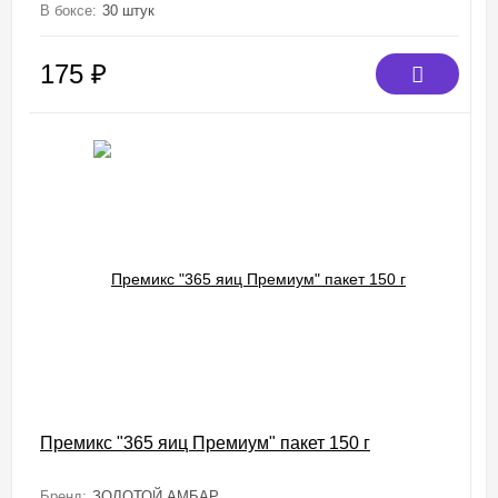
В боксе:
30 штук
175
₽
Премикс "365 яиц Премиум" пакет 150 г
Бренд:
ЗОЛОТОЙ АМБАР