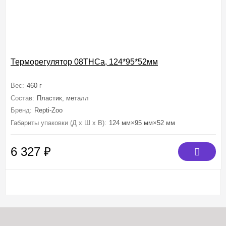
Терморегулятор 08THCa, 124*95*52мм
Вес:
460 г
Состав:
Пластик, металл
Бренд:
Repti-Zoo
Габариты упаковки (Д х Ш х В):
124 мм×95 мм×52 мм
6 327
₽