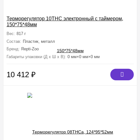
Терморегулятор 10THC электронный с таймером,
150*75*48мм
Вес:
817 г
Состав:
Пластик, металл
Бренд:
Repti-Zoo
Габариты упаковки (Д х Ш х В):
0 мм×0 мм×0 мм
10 412
₽