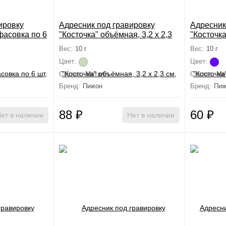
ировку
Адресник под гравировку
Адресник
фасовка по 6
"Косточка" объёмная, 3,2 х 2,3
"Косточка
кс цветов
см, зелёный
см, синий
Вес:
10 г
Вес:
10 г
Цвет:
Цвет:
Состав:
Металл
Состав:
Ме
Бренд:
Пижон
Бренд:
Пиж
88
₽
60
₽
ет в наличии
Нет в наличии