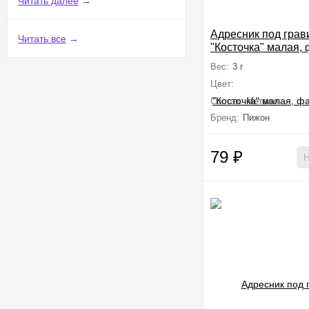
Читать далее
→
Адресник под грав
Читать все
→
"Косточка" малая, 
шт, 2,8 х 1,1 см, ми
Вес:
3 г
Цвет:
Состав:
Металл
Бренд:
Пижон
79
₽
Н