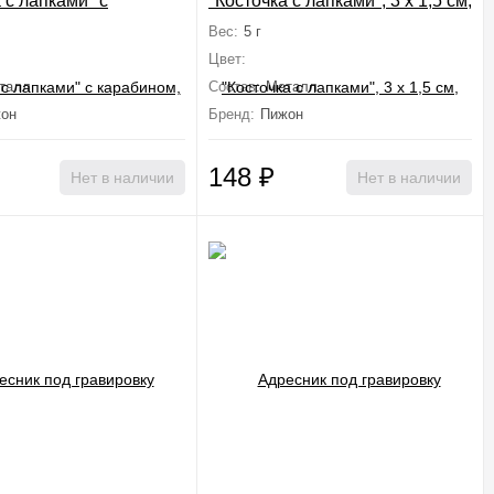
 с лапками" с
"Косточка с лапками", 3 х 1,5 см,
, 3 х 1,5 см,
фасовка по 6 шт, микс цветов
Вес:
5 г
вый
Цвет:
талл
Состав:
Металл
он
Бренд:
Пижон
148
₽
Нет в наличии
Нет в наличии