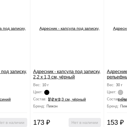
 под записку,
Адресник - капсула под записку,
Адресник 
2,2 х 1,3 см, чёрный
рельефный
Вес:
10 г
Вес:
30 г
Цвет:
Цвет:
Состав:
Металл
Состав:
Бу
Бренд:
Пижон
Бренд:
Пиж
173
₽
153
₽
ет в наличии
Нет в наличии