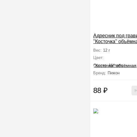
Адресник под грав
"Косточка" объёмн
по 6 шт, 3,2 х 2,3 с
Вес:
12 г
цветов
Цвет:
Состав:
Металл
Бренд:
Пижон
88
₽
Н