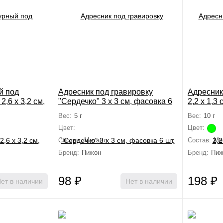
й под
Адресник под гравировку
Адресник 
2,6 х 3,2 см,
"Сердечко" 3 х 3 см, фасовка 6
2,2 х 1,3
шт, микс
Вес:
5 г
Вес:
10 г
Цвет:
Цвет:
Состав:
Металл
Состав:
Ме
Бренд:
Пижон
Бренд:
Пиж
98
₽
198
₽
ет в наличии
Нет в наличии