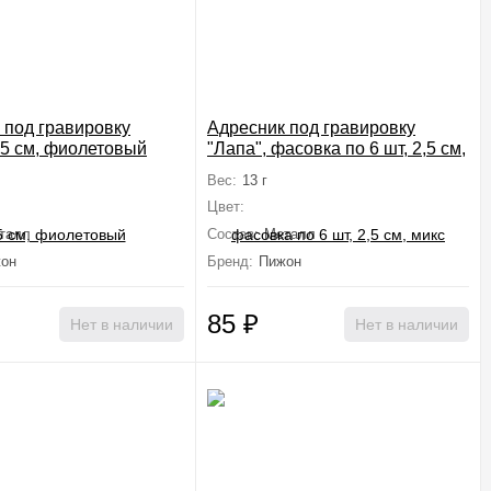
 под гравировку
Адресник под гравировку
,5 см, фиолетовый
"Лапа", фасовка по 6 шт, 2,5 см,
микс цветов
Вес:
13 г
Цвет:
талл
Состав:
Металл
он
Бренд:
Пижон
85
₽
Нет в наличии
Нет в наличии