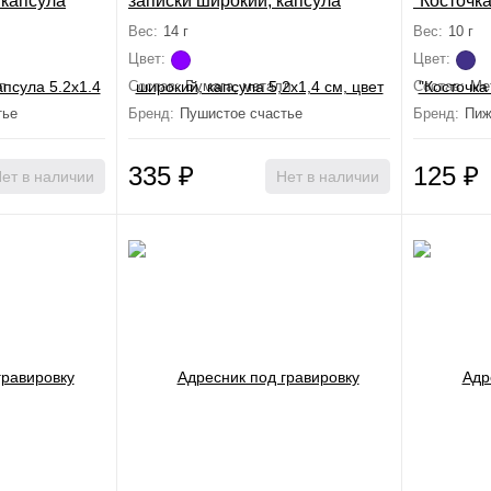
 капсула
записки широкий, капсула
"Косточка
5,2х1,4 см, цвет фуксия
карабином
Вес:
14 г
Вес:
10 г
фиолето
Цвет:
Цвет:
л
Состав:
Бумага, металл
Состав:
Ме
тье
Бренд:
Пушистое счастье
Бренд:
Пиж
335
₽
125
₽
ет в наличии
Нет в наличии