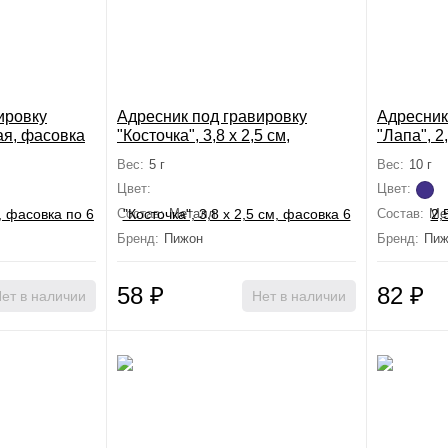
ировку
Адресник под гравировку
Адресник
ая, фасовка
"Косточка", 3,8 х 2,5 см,
"Лапа", 2
м, микс
фасовка 6 шт, микс
Вес:
5 г
Вес:
10 г
Цвет:
Цвет:
Состав:
Металл
Состав:
Ме
Бренд:
Пижон
Бренд:
Пиж
58
₽
82
₽
ет в наличии
Нет в наличии