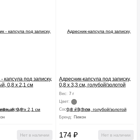
- капсула под записку,
Адресник-капсула под записку,
, 0,8 х 2,1 см
0,8 х 3,3 см, голубой/золотой
Вес:
7 г
Цвет:
мага, металл
Состав:
Металл
он
Бренд:
Пижон
174
₽
Нет в наличии
Нет в наличии