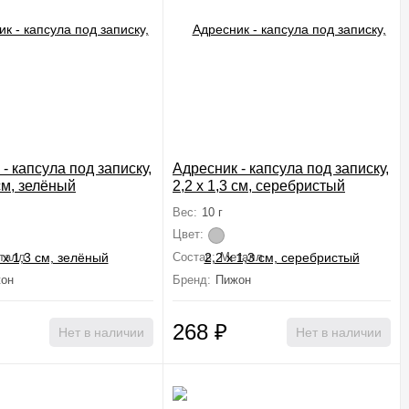
- капсула под записку,
Адресник - капсула под записку,
 см, зелёный
2,2 х 1,3 см, серебристый
Вес:
10 г
Цвет:
талл
Состав:
Металл
он
Бренд:
Пижон
268
₽
Нет в наличии
Нет в наличии