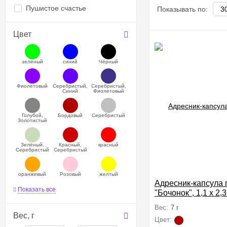
Пушистое счастье
Показывать по:
Цвет
зеленый
синий
Чёрный
Фиолетовый
Серебристый,
Серебристый,
Синий
Фиолетовый
Голубой,
Бордовый
Серебристый
Золотистый
Зелёный,
Красный,
красный
Серебристый
Серебристый
оранжевый
Розовый
желтый
Адресник-капсула 
Показать все
"Бочонок", 1,1 х 2,
Вес:
7 г
Вес,
г
Цвет: