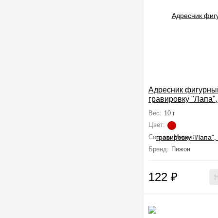
Адресник фигурны
гравировку "Лапа", 
белый
Вес:
10 г
Цвет:
Состав:
Металл
Бренд:
Пижон
122
₽
Н