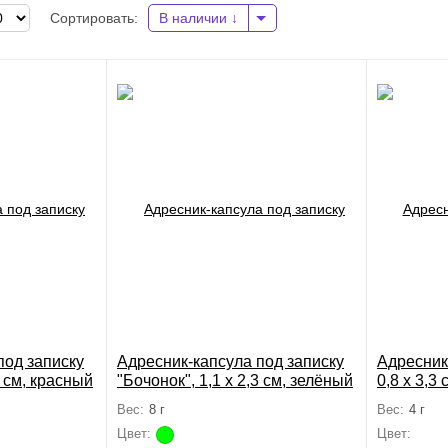
Сортировать:
В наличии
под записку
Адресник-капсула под записку
Адресник
3 см, красный
"Бочонок", 1,1 х 2,3 см, зелёный
0,8 х 3,3
микс цве
Вес:
8 г
Вес:
4 г
Цвет:
Цвет: