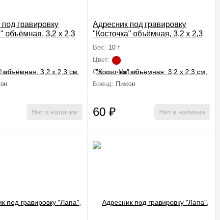
 под гравировку
Адресник под гравировку
" объёмная, 3,2 х 2,3
"Косточка" объёмная, 3,2 х 2,3
см, красный
Вес:
10 г
Цвет:
талл
Состав:
Металл
он
Бренд:
Пижон
60
₽
Нет в наличии
Нет в наличии