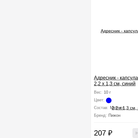
Адресник - капсула
2,2 х 1,3 см, синий
Вес:
10 г
Цвет:
Состав:
Металл
Бренд:
Пижон
207
₽
Н