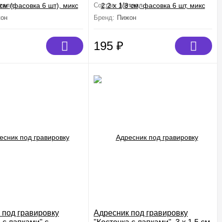
талл
Состав:
Металл
он
Бренд:
Пижон
195
₽
 под гравировку
Адресник под гравировку