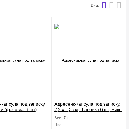
Вид:
-капсула под записку,
Адресник-капсула под записку,
 см (фасовка 6 шт),
2,2 х 1,3 см, фасовка 6 шт, микс
тов
Вес:
7 г
Цвет: