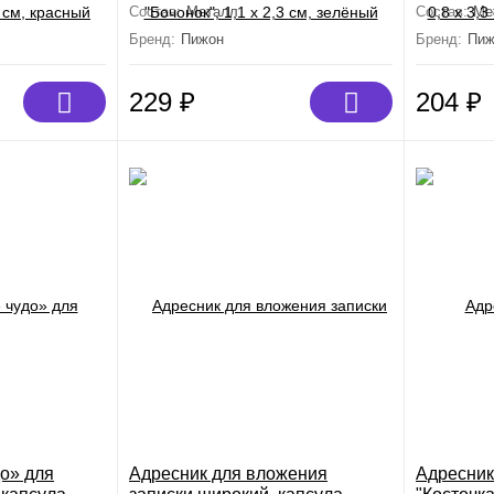
Состав:
Металл
Состав:
Ме
Бренд:
Пижон
Бренд:
Пиж
229
₽
204
₽
о» для
Адресник для вложения
Адресник