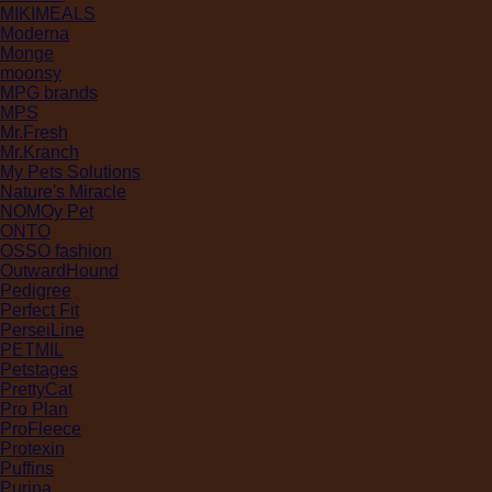
MIKIMEALS
Moderna
Monge
moonsy
MPG brands
MPS
Mr.Fresh
Mr.Kranch
My Pets Solutions
Nature's Miracle
NOMOy Pet
ONTO
OSSO fashion
OutwardHound
Pedigree
Perfect Fit
PerseiLine
PETMIL
Petstages
PrettyCat
Pro Plan
ProFleece
Protexin
Puffins
Purina