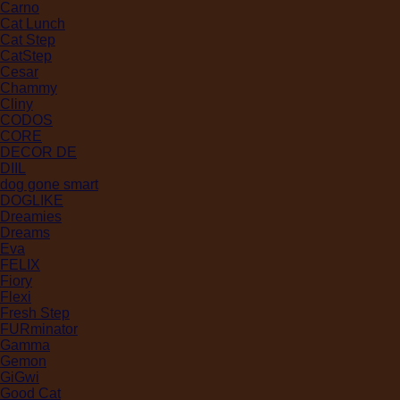
Carno
Cat Lunch
Cat Step
CatStep
Cesar
Chammy
Cliny
CODOS
CORE
DECOR DE
DIIL
dog gone smart
DOGLIKE
Dreamies
Dreams
Eva
FELIX
Fiory
Flexi
Fresh Step
FURminator
Gamma
Gemon
GiGwi
Good Cat