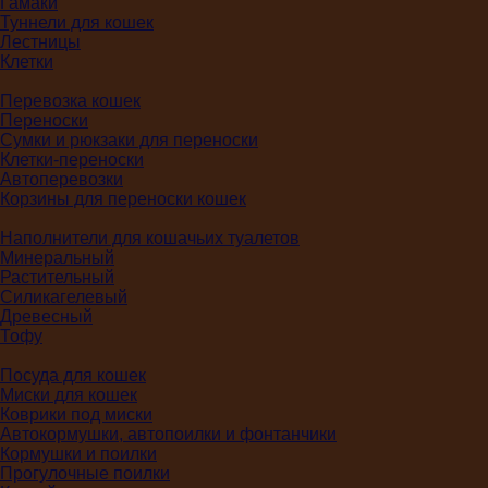
Гамаки
Туннели для кошек
Лестницы
Клетки
Перевозка кошек
Переноски
Сумки и рюкзаки для переноски
Клетки-переноски
Автоперевозки
Корзины для переноски кошек
Наполнители для кошачьих туалетов
Минеральный
Растительный
Силикагелевый
Древесный
Тофу
Посуда для кошек
Миски для кошек
Коврики под миски
Автокормушки, автопоилки и фонтанчики
Кормушки и поилки
Прогулочные поилки