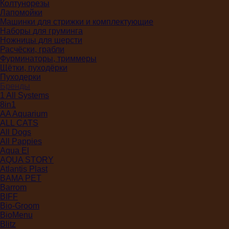
Колтунорезы
Лапомойки
Машинки для стрижки и комплектующие
Наборы для груминга
Ножницы для шерсти
Расчёски, грабли
Фурминаторы, триммеры
Щётки, пуходёрки
Пуходерки
Бренды
1 All Systems
8in1
AA Aquarium
ALL CATS
All Dogs
All Pappies
Aqua El
AQUA STORY
Atlantis Plast
BAMA PET
Barrom
BIFF
Bio-Groom
BioMenu
Blitz