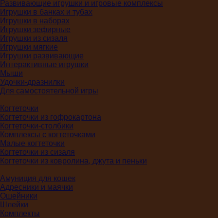
Развивающие игрушки и игровые комплексы
Игрушки в банках и тубах
Игрушки в наборах
Игрушки зефирные
Игрушки из сизаля
Игрушки мягкие
Игрушки развивающие
Интерактивные игрушки
Мыши
Удочки-дразнилки
Для самостоятельной игры
Когтеточки
Когтеточки из гофрокартона
Когтеточки-столбики
Комплексы с когтеточками
Малые когтеточки
Когтеточки из сизаля
Когтеточки из ковролина, джута и пеньки
Амуниция для кошек
Адресники и маячки
Ошейники
Шлейки
Комплекты