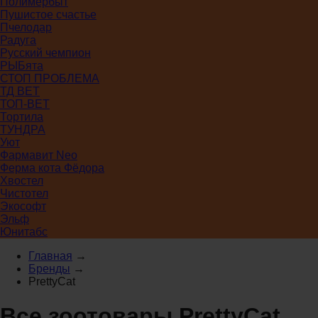
Полимербыт
Пушистое счастье
Пчелодар
Радуга
Русский чемпион
РЫБята
СТОП ПРОБЛЕМА
ТД ВЕТ
ТОП-ВЕТ
Тортила
ТУНДРА
Уют
Фармавит Neo
Ферма кота Фёдора
Хвостел
Чистотел
Экософт
Эльф
Юнитабс
Главная
→
Бренды
→
PrettyCat
Все зоотовары PrettyCat