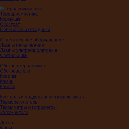
Террариумистика
Кормушки
Субстрат
Переноски и отсадники
Осветительное оборудование
Лампы накаливания
Лампы ультрафиолетовые
Светильники
Обогрев террариума
Обогреватели
Коврики
Камни
Кабели
Контроль и поддержание микроклимата
Терморегуляторы
Термометры и гигрометры
Увлажнители
Декор
Фоны