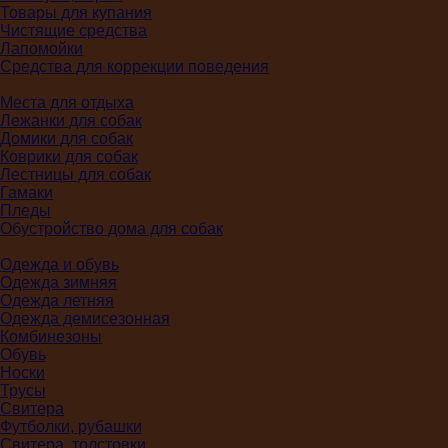
Товары для купания
Чистящие средства
Лапомойки
Средства для коррекции поведения
Места для отдыха
Лежанки для собак
Домики для собак
Коврики для собак
Лестницы для собак
Гамаки
Пледы
Обустройство дома для собак
Одежда и обувь
Одежда зимняя
Одежда летняя
Одежда демисезонная
Комбинезоны
Обувь
Носки
Трусы
Свитера
Футболки, рубашки
Свитера, толстовки