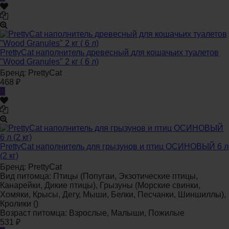
PrettyCat наполнитель древесный для кошачьих туалетов
"Wood Granules" 2 кг ( 6 л)
Бренд:
PrettyCat
468
₽
PrettyCat наполнитель для грызунов и птиц ОСИНОВЫЙ 6 л
(2 кг)
Бренд:
PrettyCat
Вид питомца:
Птицы (Попугаи, Экзотические птицы,
Канарейки, Дикие птицы), Грызуны (Морские свинки,
Хомяки, Крысы, Дегу, Мыши, Белки, Песчанки, Шиншиллы),
Кролики ()
Возраст питомца:
Взрослые, Малыши, Пожилые
531
₽