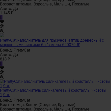
Возраст питомца:
Взрослые, Малыши, Пожилые
Авито:
Да
1 145
₽
PrettyCat наполнитель для грызунов и птиц древесный с
морковными чипсами 6л (замена 620079-6)
Бренд:
PrettyCat
Авито:
Да
818
₽
PrettyCat наполнитель силикагелевый кристаллы чистоты
1,9 кг
Бренд:
PrettyCat
Вид питомца:
Кошки (Средние, Крупные)
Возраст питомца:
Взрослые, Малыши, Пожилые