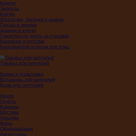
Качели
Зеркала
Клетки
Жёрдочки, лесенки и качели
Гнезда и домики
Домики в клетку
Средства по уходу за птицами
Ванночки и купалки
Наполнители и песок для птиц
Товары для рептилий
Корма и подкормки
Витамины для рептилий
Корм для рептилий
Декор
Грунты
Коврики
Мостики
Укрытия
Фоны
Оборудование
Аксессуары