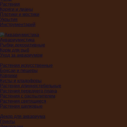
Растения
Коряги и лианы
Плотики и мостики
Укрытия
Инструментарий
Аквариумистика
Рыбки декоративные
Корм для рыб
Уход за аквариумом
Растения искусственные
Бонсаи и пещеры
Коврики
Кусты и кладофоры
Растения длинностебельные
Растения переднего плана
Растения с распылителем
Растения светящиеся
Растения шелковые
Декор для аквариума
Грунты
Декорации