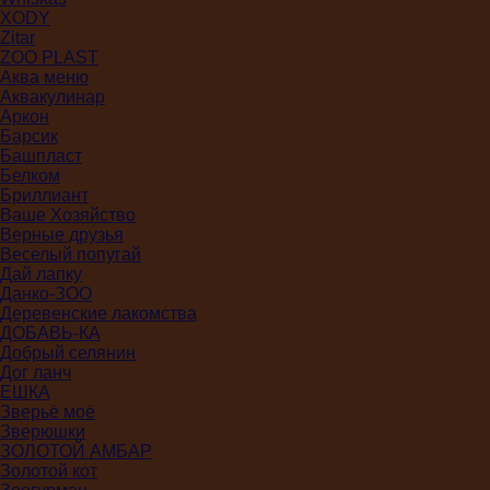
XODY
Zitar
ZOO PLAST
Аква меню
Аквакулинар
Аркон
Барсик
Башпласт
Белком
Бриллиант
Ваше Хозяйство
Верные друзья
Веселый попугай
Дай лапку
Данко-ЗОО
Деревенские лакомства
ДОБАВЬ-КА
Добрый селянин
Дог ланч
ЕШКА
Зверьё моё
Зверюшки
ЗОЛОТОЙ АМБАР
Золотой кот