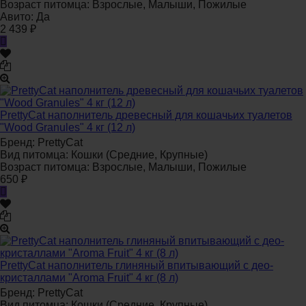
Возраст питомца:
Взрослые, Малыши, Пожилые
Авито:
Да
2 439
₽
PrettyCat наполнитель древесный для кошачьих туалетов
"Wood Granules" 4 кг (12 л)
Бренд:
PrettyCat
Вид питомца:
Кошки (Средние, Крупные)
Возраст питомца:
Взрослые, Малыши, Пожилые
650
₽
PrettyCat наполнитель глиняный впитывающий с део-
кристаллами "Aroma Fruit" 4 кг (8 л)
Бренд:
PrettyCat
Вид питомца:
Кошки (Средние, Крупные)