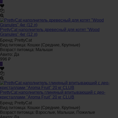
PrettyCat наполнитель древесный для котят "Wood
Granules" 4кг (12 л)
Бренд:
PrettyCat
Вид питомца:
Кошки (Средние, Крупные)
Возраст питомца:
Малыши
Авито:
Да
996
₽
PrettyCat наполнитель глиняный впитывающий с део-
кристаллами "Aroma Fruit" 20 кг CLUB
Бренд:
PrettyCat
Вид питомца:
Кошки (Средние, Крупные)
Возраст питомца:
Взрослые, Малыши, Пожилые
Авито:
Да