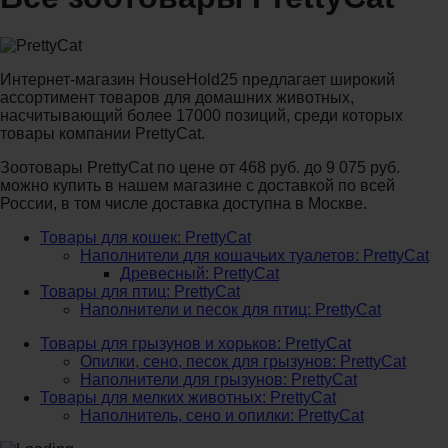
Интернет-магазин HouseHold25 предлагает широкий
ассортимент товаров для домашних животных,
насчитывающий более 17000 позиций, среди которых
товары компании PrettyCat.
Зоотовары PrettyCat по цене от 468 руб. до 9 075 руб.
можно купить в нашем магазине с доставкой по всей
России, в том числе доставка доступна в Москве.
Товары для кошек: PrettyCat
Наполнители для кошачьих туалетов: PrettyCat
Древесный: PrettyCat
Товары для птиц: PrettyCat
Наполнители и песок для птиц: PrettyCat
Товары для грызунов и хорьков: PrettyCat
Опилки, сено, песок для грызунов: PrettyCat
Наполнители для грызунов: PrettyCat
Товары для мелких животных: PrettyCat
Наполнитель, сено и опилки: PrettyCat