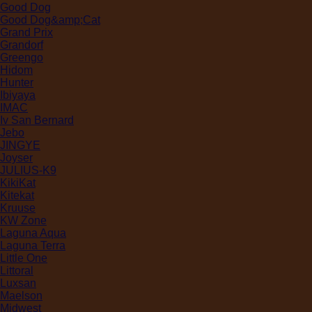
Good Dog
Good Dog&amp;Cat
Grand Prix
Grandorf
Greengo
Hidom
Hunter
Ibiyaya
IMAC
Iv San Bernard
Jebo
JINGYE
Joyser
JULIUS-K9
KikiKat
Kitekat
Kruuse
KW Zone
Laguna Aqua
Laguna Terra
Little One
Littoral
Luxsan
Maelson
Midwest