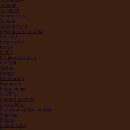
Зоогурман
Зоомир
ЗООНИК
Зоофортуна
Зорька
Зубочистики
Идеальная Наседка
КАСКАД
КерамикАрт
Китти
КОТЭ
Кошкина радость
КСОДИ
Лайна
Мнямс
Мой выбор
Мышильд
Наша марка
НИЛПА
Ночной охотник
Омега Neo
Пелигрин Доброзверики
Перрико
Пижон
Пижон Аква