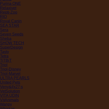
Purina ONE
Relaxivet
Repti-Zoo
RIO
Royal Canin
SEA STAR
Sera
Seven Seeds
Sheba
SHOW TECH
SuperDesign
Tasty
Tetra
TiTBiT
Triol
Triol-Disney
Triol-Marvel
ULTRA PEARLS
United Pets
Veny&#x27;s
VetSolution
VITA UDIN
VitAnimals
Wanpy
Whiskas