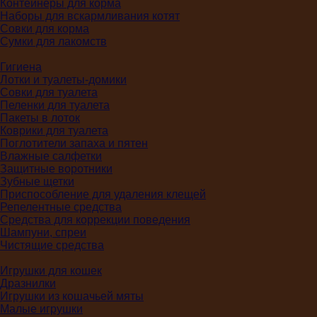
Контейнеры для корма
Наборы для вскармливания котят
Совки для корма
Сумки для лакомств
Гигиена
Лотки и туалеты-домики
Совки для туалета
Пеленки для туалета
Пакеты в лоток
Коврики для туалета
Поглотители запаха и пятен
Влажные салфетки
Защитные воротники
Зубные щетки
Приспособление для удаления клещей
Репелентные средства
Средства для коррекции поведения
Шампуни, спреи
Чистящие средства
Игрушки для кошек
Дразнилки
Игрушки из кошачьей мяты
Малые игрушки