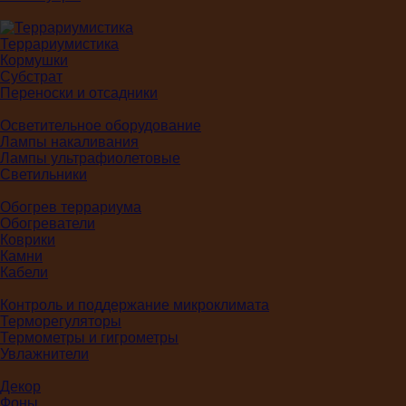
Террариумистика
Кормушки
Субстрат
Переноски и отсадники
Осветительное оборудование
Лампы накаливания
Лампы ультрафиолетовые
Светильники
Обогрев террариума
Обогреватели
Коврики
Камни
Кабели
Контроль и поддержание микроклимата
Терморегуляторы
Термометры и гигрометры
Увлажнители
Декор
Фоны