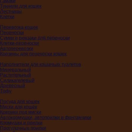
Гамаки
Туннели для кошек
Лестницы
Клетки
Перевозка кошек
Переноски
Сумки и рюкзаки для переноски
Клетки-переноски
Автоперевозки
Корзины для переноски кошек
Наполнители для кошачьих туалетов
Минеральный
Растительный
Силикагелевый
Древесный
Тофу
Посуда для кошек
Миски для кошек
Коврики под миски
Автокормушки, автопоилки и фонтанчики
Кормушки и поилки
Прогулочные поилки