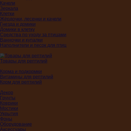
Качели
Зеркала
Клетки
Жёрдочки, лесенки и качели
Гнезда и домики
Домики в клетку
Средства по уходу за птицами
Ванночки и купалки
Наполнители и песок для птиц
Товары для рептилий
Корма и подкормки
Витамины для рептилий
Корм для рептилий
Декор
Грунты
Коврики
Мостики
Укрытия
Фоны
Оборудование
Аксессуары