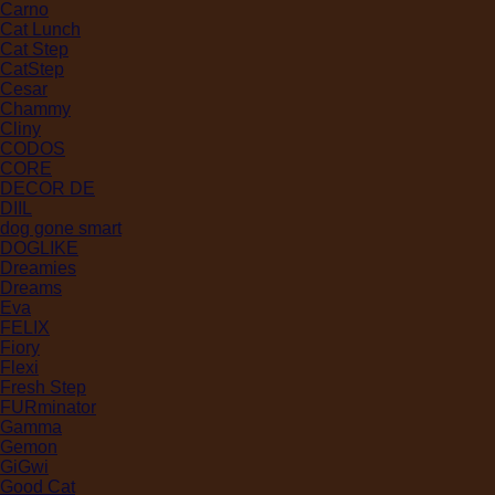
Carno
Cat Lunch
Cat Step
CatStep
Cesar
Chammy
Cliny
CODOS
CORE
DECOR DE
DIIL
dog gone smart
DOGLIKE
Dreamies
Dreams
Eva
FELIX
Fiory
Flexi
Fresh Step
FURminator
Gamma
Gemon
GiGwi
Good Cat