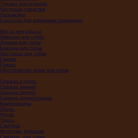
Товары для купания
Чистящие средства
Лапомойки
Средства для коррекции поведения
Места для отдыха
Лежанки для собак
Домики для собак
Коврики для собак
Лестницы для собак
Гамаки
Пледы
Обустройство дома для собак
Одежда и обувь
Одежда зимняя
Одежда летняя
Одежда демисезонная
Комбинезоны
Обувь
Носки
Трусы
Свитера
Футболки, рубашки
Свитера, толстовки