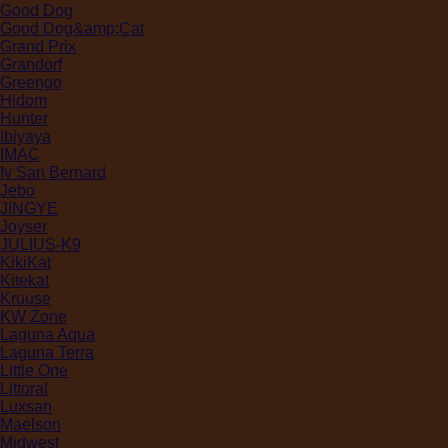
Good Dog
Good Dog&amp;Cat
Grand Prix
Grandorf
Greengo
Hidom
Hunter
Ibiyaya
IMAC
Iv San Bernard
Jebo
JINGYE
Joyser
JULIUS-K9
KikiKat
Kitekat
Kruuse
KW Zone
Laguna Aqua
Laguna Terra
Little One
Littoral
Luxsan
Maelson
Midwest