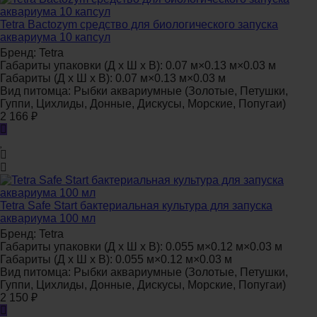
Tetra Bactozym средство для биологического запуска
аквариума 10 капсул
Бренд:
Tetra
Габариты упаковки (Д х Ш х В):
0.07 м×0.13 м×0.03 м
Габариты (Д х Ш х В):
0.07 м×0.13 м×0.03 м
Вид питомца:
Рыбки аквариумные (Золотые, Петушки,
Гуппи, Цихлиды, Донные, Дискусы, Морские, Попугаи)
2 166
₽
Tetra Safe Start бактериальная культура для запуска
аквариума 100 мл
Бренд:
Tetra
Габариты упаковки (Д х Ш х В):
0.055 м×0.12 м×0.03 м
Габариты (Д х Ш х В):
0.055 м×0.12 м×0.03 м
Вид питомца:
Рыбки аквариумные (Золотые, Петушки,
Гуппи, Цихлиды, Донные, Дискусы, Морские, Попугаи)
2 150
₽