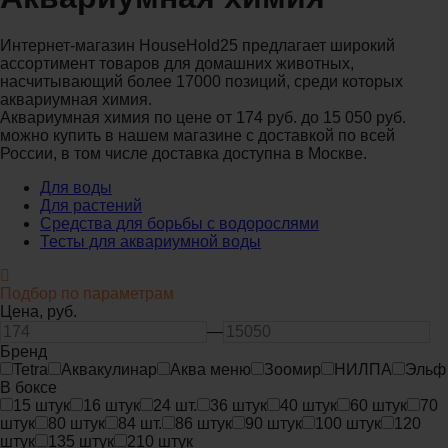
Интернет-магазин HouseHold25 предлагает широкий
ассортимент товаров для домашних животных,
насчитывающий более 17000 позиций, среди которых
аквариумная химия.
Аквариумная химия по цене от 174 руб. до 15 050 руб.
можно купить в нашем магазине с доставкой по всей
России, в том числе доставка доступна в Москве.
Для воды
Для растений
Средства для борьбы с водорослями
Тесты для аквариумной воды
Подбор по параметрам
Цена,
руб.
—
Бренд
Tetra
Аквакулинар
Аква меню
Зоомир
НИЛПА
Эльф
В боксе
15 штук
16 штук
24 шт.
36 штук
40 штук
60 штук
70
штук
80 штук
84 шт.
86 штук
90 штук
100 штук
120
штук
135 штук
210 штук