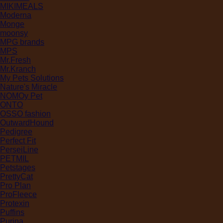
MIKIMEALS
Moderna
Monge
moonsy
MPG brands
MPS
Mr.Fresh
Mr.Kranch
My Pets Solutions
Nature's Miracle
NOMOy Pet
ONTO
OSSO fashion
OutwardHound
Pedigree
Perfect Fit
PerseiLine
PETMIL
Petstages
PrettyCat
Pro Plan
ProFleece
Protexin
Puffins
Purina