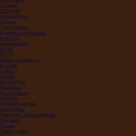
Зоогурман
Зоомир
ЗООНИК
Зоофортуна
Зорька
Зубочистики
Идеальная Наседка
КАСКАД
КерамикАрт
Китти
КОТЭ
Кошкина радость
КСОДИ
Лайна
Мнямс
Мой выбор
Мышильд
Наша марка
НИЛПА
Ночной охотник
Омега Neo
Пелигрин Доброзверики
Перрико
Пижон
Пижон Аква