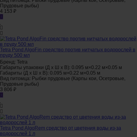
Вид питомца:
Рыбки прудовые (Карпы кои, Осетровые,
Прудовые рыбы)
4 153
₽
Tetra Pond AlgoFin средство против нитчатых водорослей в
пруду 500 мл
Бренд:
Tetra
Габариты упаковки (Д х Ш х В):
0.095 м×0.22 м×0.05 м
Габариты (Д х Ш х В):
0.095 м×0.22 м×0.05 м
Вид питомца:
Рыбки прудовые (Карпы кои, Осетровые,
Прудовые рыбы)
3 806
₽
Tetra Pond AlgoRem средство от цветения воды из-за
водорослей 1 л