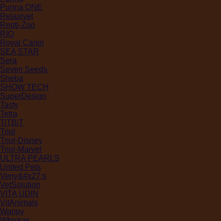
Purina ONE
Relaxivet
Repti-Zoo
RIO
Royal Canin
SEA STAR
Sera
Seven Seeds
Sheba
SHOW TECH
SuperDesign
Tasty
Tetra
TiTBiT
Triol
Triol-Disney
Triol-Marvel
ULTRA PEARLS
United Pets
Veny&#x27;s
VetSolution
VITA UDIN
VitAnimals
Wanpy
Whiskas