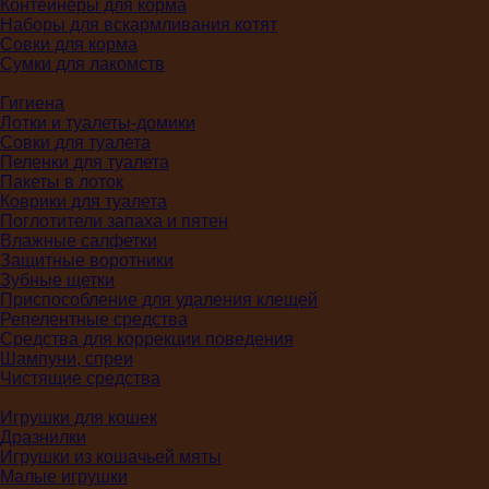
Контейнеры для корма
Наборы для вскармливания котят
Совки для корма
Сумки для лакомств
Гигиена
Лотки и туалеты-домики
Совки для туалета
Пеленки для туалета
Пакеты в лоток
Коврики для туалета
Поглотители запаха и пятен
Влажные салфетки
Защитные воротники
Зубные щетки
Приспособление для удаления клещей
Репелентные средства
Средства для коррекции поведения
Шампуни, спреи
Чистящие средства
Игрушки для кошек
Дразнилки
Игрушки из кошачьей мяты
Малые игрушки