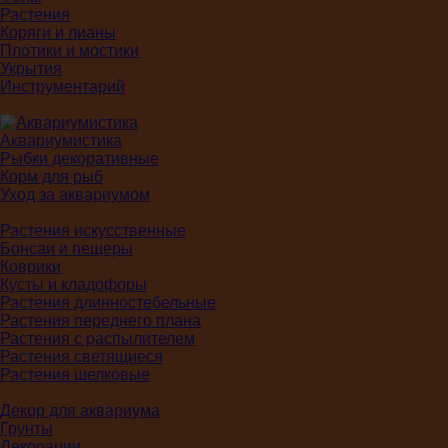
Растения
Коряги и лианы
Плотики и мостики
Укрытия
Инструментарий
Аквариумистика
Рыбки декоративные
Корм для рыб
Уход за аквариумом
Растения искусственные
Бонсаи и пещеры
Коврики
Кусты и кладофоры
Растения длинностебельные
Растения переднего плана
Растения с распылителем
Растения светящиеся
Растения шелковые
Декор для аквариума
Грунты
Декорации