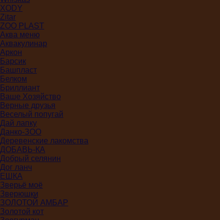
XODY
Zitar
ZOO PLAST
Аква меню
Аквакулинар
Аркон
Барсик
Башпласт
Белком
Бриллиант
Ваше Хозяйство
Верные друзья
Веселый попугай
Дай лапку
Данко-ЗОО
Деревенские лакомства
ДОБАВЬ-КА
Добрый селянин
Дог ланч
ЕШКА
Зверьё моё
Зверюшки
ЗОЛОТОЙ АМБАР
Золотой кот