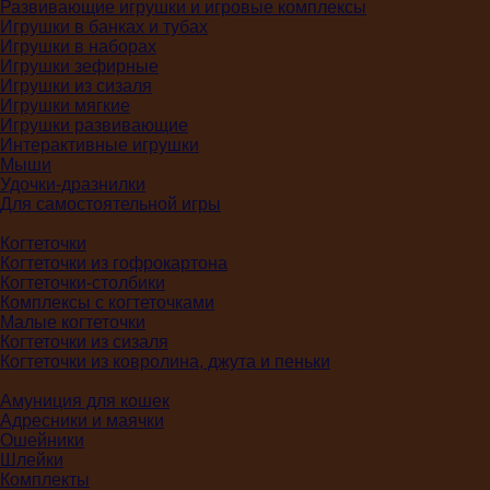
Развивающие игрушки и игровые комплексы
Игрушки в банках и тубах
Игрушки в наборах
Игрушки зефирные
Игрушки из сизаля
Игрушки мягкие
Игрушки развивающие
Интерактивные игрушки
Мыши
Удочки-дразнилки
Для самостоятельной игры
Когтеточки
Когтеточки из гофрокартона
Когтеточки-столбики
Комплексы с когтеточками
Малые когтеточки
Когтеточки из сизаля
Когтеточки из ковролина, джута и пеньки
Амуниция для кошек
Адресники и маячки
Ошейники
Шлейки
Комплекты