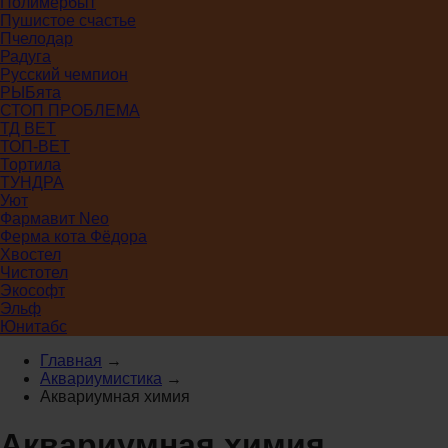
Полимербыт
Пушистое счастье
Пчелодар
Радуга
Русский чемпион
РЫБята
СТОП ПРОБЛЕМА
ТД ВЕТ
ТОП-ВЕТ
Тортила
ТУНДРА
Уют
Фармавит Neo
Ферма кота Фёдора
Хвостел
Чистотел
Экософт
Эльф
Юнитабс
Главная
→
Аквариумистика
→
Аквариумная химия
Аквариумная химия