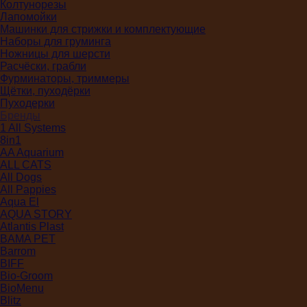
Колтунорезы
Лапомойки
Машинки для стрижки и комплектующие
Наборы для груминга
Ножницы для шерсти
Расчёски, грабли
Фурминаторы, триммеры
Щётки, пуходёрки
Пуходерки
Бренды
1 All Systems
8in1
AA Aquarium
ALL CATS
All Dogs
All Pappies
Aqua El
AQUA STORY
Atlantis Plast
BAMA PET
Barrom
BIFF
Bio-Groom
BioMenu
Blitz