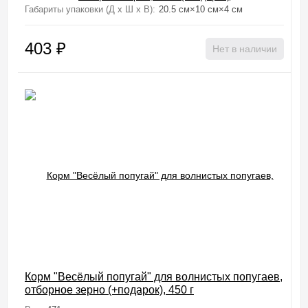
Габариты упаковки (Д х Ш х В):
20.5 см×10 см×4 см
403
₽
Нет в наличии
Корм "Весёлый попугай" для волнистых попугаев,
отборное зерно (+подарок), 450 г