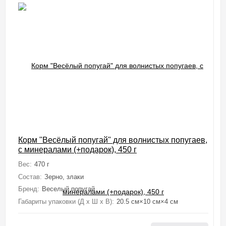
Корм "Весёлый попугай" для волнистых попугаев,
с минералами (+подарок), 450 г
Вес:
470 г
Состав:
Зерно, злаки
Бренд:
Веселый попугай
Габариты упаковки (Д х Ш х В):
20.5 см×10 см×4 см