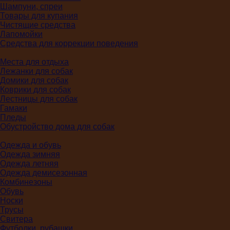
Шампуни, спреи
Товары для купания
Чистящие средства
Лапомойки
Средства для коррекции поведения
Места для отдыха
Лежанки для собак
Домики для собак
Коврики для собак
Лестницы для собак
Гамаки
Пледы
Обустройство дома для собак
Одежда и обувь
Одежда зимняя
Одежда летняя
Одежда демисезонная
Комбинезоны
Обувь
Носки
Трусы
Свитера
Футболки, рубашки