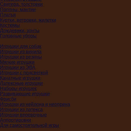
Свитера, толстовки
Попоны, мантии
Платья
Куртки, ветровки, жилетки
Костюмы
Дождевики, зонты
Головные уборы
Игрушки для собак
Игрушки из винила
Игрушки из резины
Мягкие игрушки
Игрушки из ЭВА
Игрушки с подсветкой
Канатные игрушки
Латексные игрушки
Наборы игрушек
Развивающие игрушки
Фрисби
Игрушки из нейлона и неопрена
Игрушки из латекса
Игрушки веревочные
Аппортировки
Для самостоятельной игры