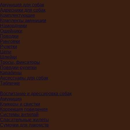
Амуниция для собак
Адресники для собак
Комплектующие
Комплекты амуниции
Намордники
Ошейники
Поводки
Ринговки
Рулетки
Цепи
Шлейки
Тросы, фиксаторы
Поводки-рулетки
Карабины
Аксессуары для собак
Таблички
Воспитание и дрессировка собак
Амуниция
Кликеры и свистки
Коррекция поведения
Системы антилай
Спасательные жилеты
Сумочки для лакомств