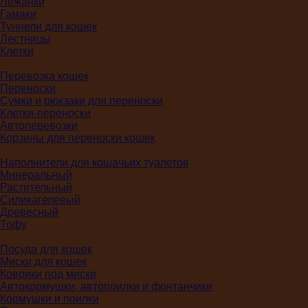
Лежанки
Гамаки
Туннели для кошек
Лестницы
Клетки
Перевозка кошек
Переноски
Сумки и рюкзаки для переноски
Клетки-переноски
Автоперевозки
Корзины для переноски кошек
Наполнители для кошачьих туалетов
Минеральный
Растительный
Силикагелевый
Древесный
Тофу
Посуда для кошек
Миски для кошек
Коврики под миски
Автокормушки, автопоилки и фонтанчики
Кормушки и поилки