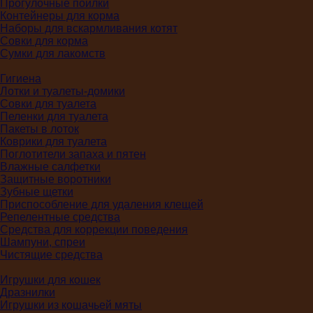
Прогулочные поилки
Контейнеры для корма
Наборы для вскармливания котят
Совки для корма
Сумки для лакомств
Гигиена
Лотки и туалеты-домики
Совки для туалета
Пеленки для туалета
Пакеты в лоток
Коврики для туалета
Поглотители запаха и пятен
Влажные салфетки
Защитные воротники
Зубные щетки
Приспособление для удаления клещей
Репелентные средства
Средства для коррекции поведения
Шампуни, спреи
Чистящие средства
Игрушки для кошек
Дразнилки
Игрушки из кошачьей мяты