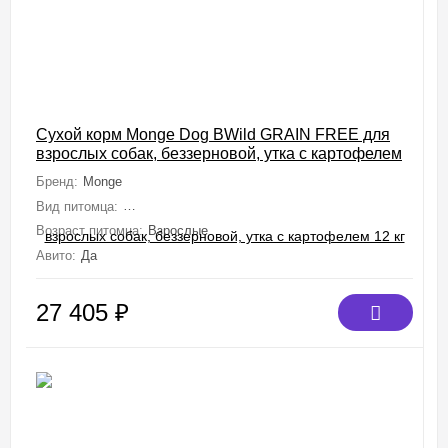
Сухой корм Monge Dog BWild GRAIN FREE для
взрослых собак, беззерновой, утка с картофелем
12 кг
Бренд:
Monge
Вид питомца:
Собаки (Мелкие, Средние, Крупные, Миниатюрные)
Возраст питомца:
Взрослые
Авито:
Да
27 405
₽