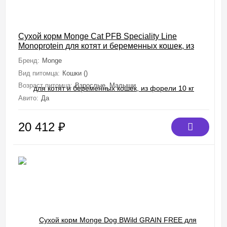
Сухой корм Monge Cat PFB Speciality Line
Monoprotein для котят и беременных кошек, из
форели 10 кг
Бренд:
Monge
Вид питомца:
Кошки ()
Возраст питомца:
Взрослые, Малыши
Авито:
Да
20 412
₽