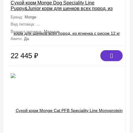
Сухой корм Monge Dog Speciality Line
Puppy&Junior корм для щенков всех пород, из
ягненка с рисом 12 кг
Бренд:
Monge
Вид питомца:
Собаки (Мелкие, Средние, Крупные, Миниатюрные)
Возраст питомца:
Малыши
Авито:
Да
22 445
₽