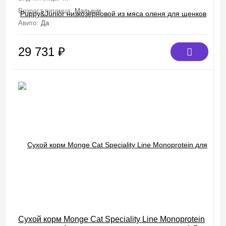
Возраст питомца:
Малыши
Авито:
Да
29 731
₽
Сухой корм Monge Cat Speciality Line Monoprotein