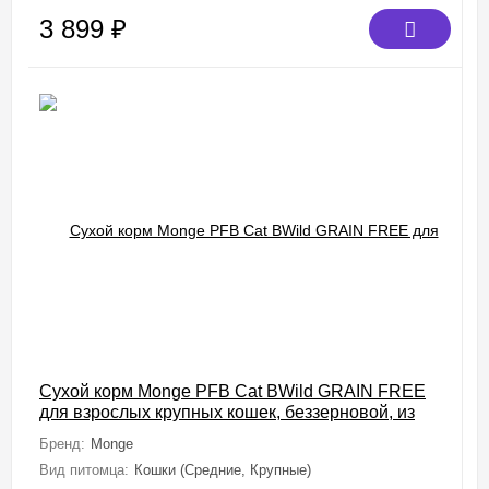
3 899
₽
Сухой корм Monge PFB Cat BWild GRAIN FREE
для взрослых крупных кошек, беззерновой, из
мяса буйвола 10 кг
Бренд:
Monge
Вид питомца:
Кошки (Средние, Крупные)