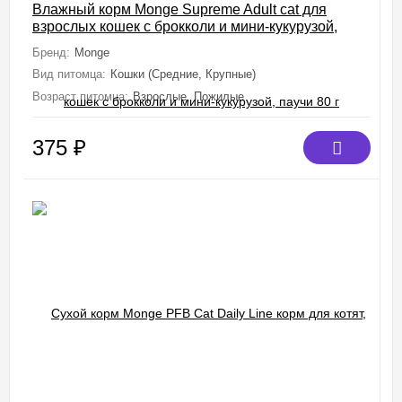
Влажный корм Monge Supreme Adult cat для
взрослых кошек с брокколи и мини-кукурузой,
паучи 80 г
Бренд:
Monge
Вид питомца:
Кошки (Средние, Крупные)
Возраст питомца:
Взрослые, Пожилые
375
₽