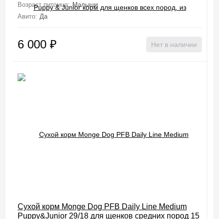
Возраст питомца:
Малыши
Авито:
Да
6 000
₽
Нет в наличии
Сухой корм Monge Dog PFB Daily Line Medium
Puppy&Junior 29/18 для щенков средних пород 15