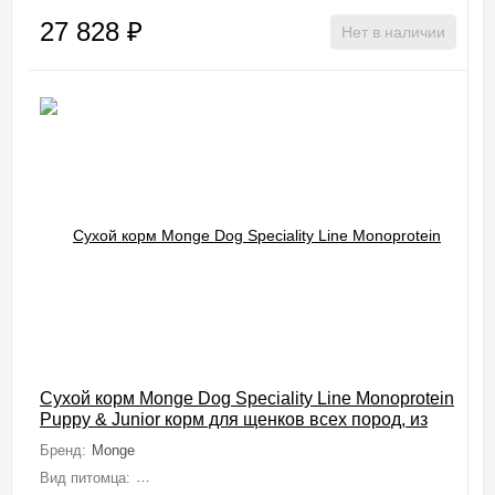
27 828
₽
Нет в наличии
Сухой корм Monge Dog Speciality Line Monoprotein
Puppy & Junior корм для щенков всех пород, из
говядины с рисом 2,5 кг
Бренд:
Monge
Вид питомца:
Собаки (Мелкие, Средние, Крупные, Миниатюрные)