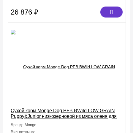
26 876
₽
Сухой корм Monge Dog PFB BWild LOW GRAIN
Puppy&Junior низкозерновой из мяса оленя для
щенков всех пород 15 кг
Бренд:
Monge
Вид питомца:
Собаки (Мелкие, Средние, Крупные, Миниатюрные)