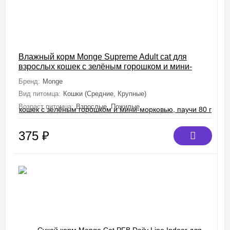
Влажный корм Monge Supreme Adult cat для
взрослых кошек с зелёным горошком и мини-
морковью, паучи 80 г
Бренд:
Monge
Вид питомца:
Кошки (Средние, Крупные)
Возраст питомца:
Взрослые, Пожилые
375
₽