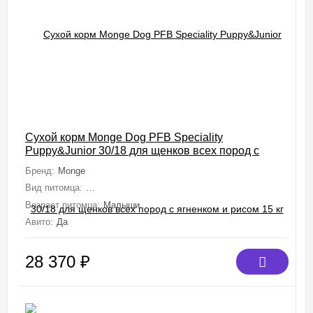
Сухой корм Monge Dog PFB Speciality
Puppy&Junior 30/18 для щенков всех пород с
ягненком и рисом 15 кг
Бренд:
Monge
Вид питомца:
Собаки (Мелкие, Средние, Крупные, Миниатюрные)
Возраст питомца:
Малыши
Авито:
Да
28 370
₽