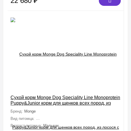
22 680
₽
Сухой корм Monge Dog Speciality Line Monoprotein
Puppy&Junior корм для щенков всех пород, из
лосося с рисом 12 кг
Бренд:
Monge
Вид питомца:
Собаки (Мелкие, Средние, Крупные, Миниатюрные)
Возраст питомца:
Малыши