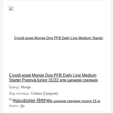
Сухой корм Monge Dog PFB Daily Line Medium
Starter Puppy&Junior 31/22 для щенков средних
пород 15 кг
Бренд:
Monge
Вид питомца:
Собаки (Средние)
Возраст питомца:
Малыши
Авито:
Да