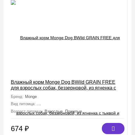
Влажный корм Monge Dog BWild GRAIN FREE
для взрослых собак, беззерновой, из ягненка с
тыквой и кабачками, консервы 400 г
Бренд:
Monge
Вид питомца:
Собаки (Мелкие, Средние, Крупные, Миниатюрные)
Возраст питомца:
Взрослые, Пожилые
674
₽