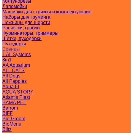
Колтунорезы
Лапомойки
Машинки для стрижки и комплектующие
Наборы для груминга
Ножницы для шерсти
Расчёски, грабли
Фурминаторы, триммеры
Щётки, пуходёрки
Пуходерки
Бренды
1 All Systems
8in1
AA Aquarium
ALL CATS
All Dogs
All Pappies
Aqua El
AQUA STORY
Atlantis Plast
BAMA PET
Barrom
BIFF
Bio-Groom
BioMenu
Blitz