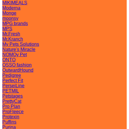
MIKIMEALS
Moderna
Monge
moonsy
MPG brands
MPS
Mr.Fresh
Mr.Kranch
My Pets Solutions
Nature's Miracle
NOMOy Pet
ONTO
OSSO fashion
OutwardHound
Pedigree
Perfect Fit
PerseiLine
PETMIL
Petstages
PrettyCat
Pro Plan
ProFleece
Protexin
Puffins
Purina