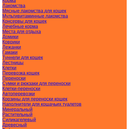
Корма
Лакомства
Мясные лакомства для кошек
Мультивитаминные лакомства
Консервы для кошек
Лечебные корма
Места для отдыха
Домики
Коврики
Лежанки
Гамаки
Туннели для кошек
Лестницы
Клетки
Перевозка кошек
Переноски
Сумки и рюкзаки для переноски
Клетки-переноски
Автоперевозки
Корзины для переноски кошек
Наполнители для кошачьих туалетов
Минеральный
Растительный
Силикагелевый
Древесный