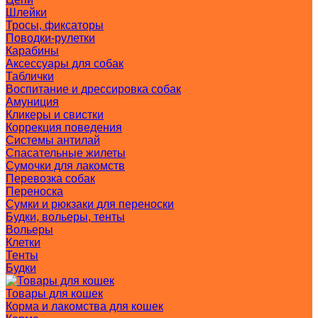
Шлейки
Тросы, фиксаторы
Поводки-рулетки
Карабины
Аксессуары для собак
Таблички
Воспитание и дрессировка собак
Амуниция
Кликеры и свистки
Коррекция поведения
Системы антилай
Спасательные жилеты
Сумочки для лакомств
Перевозка собак
Переноска
Сумки и рюкзаки для переноски
Будки, вольеры, тенты
Вольеры
Клетки
Тенты
Будки
Товары для кошек
Корма и лакомства для кошек