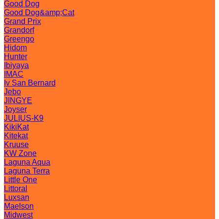
Good Dog
Good Dog&amp;Cat
Grand Prix
Grandorf
Greengo
Hidom
Hunter
Ibiyaya
IMAC
Iv San Bernard
Jebo
JINGYE
Joyser
JULIUS-K9
KikiKat
Kitekat
Kruuse
KW Zone
Laguna Aqua
Laguna Terra
Little One
Littoral
Luxsan
Maelson
Midwest