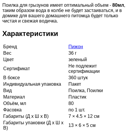
Поилка для грызунов имеет оптимальный объем -
80мл
,
таким образом вода в колбе не будет застаиваться, и в
домике для вашего домашнего питомца будет только
чистая и свежая водичка.
Характеристики
Бренд
Пижон
Вес
36 г
Цвет
зеленый
Не подлежит
Сертификат
сертификации
В боксе
360 штук
Индивидуальная упаковка
Пакет
Вид
Поилка, Поилки
Материал
Пластик
Объём, мл
80
Фасовка
по 1 шт.
Габариты (Д х Ш х В)
7 × 4.5 × 12 см
Габариты упаковки (Д х Ш х
13 × 6 × 5 см
В)