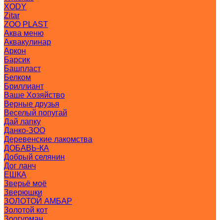
XODY
Zitar
ZOO PLAST
Аква меню
Аквакулинар
Аркон
Барсик
Башпласт
Белком
Бриллиант
Ваше Хозяйство
Верные друзья
Веселый попугай
Дай лапку
Данко-ЗОО
Деревенские лакомства
ДОБАВЬ-КА
Добрый селянин
Дог ланч
ЕШКА
Зверьё моё
Зверюшки
ЗОЛОТОЙ АМБАР
Золотой кот
Зоогурман