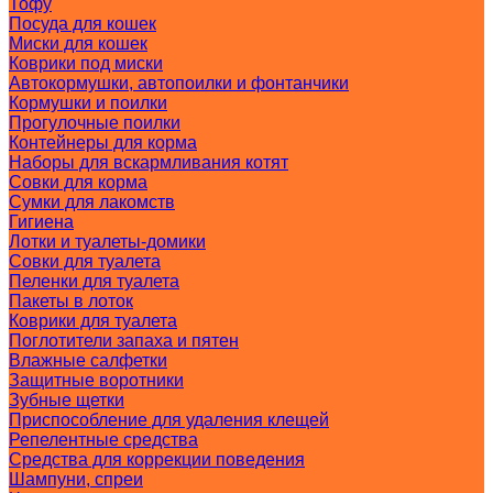
Тофу
Посуда для кошек
Миски для кошек
Коврики под миски
Автокормушки, автопоилки и фонтанчики
Кормушки и поилки
Прогулочные поилки
Контейнеры для корма
Наборы для вскармливания котят
Совки для корма
Сумки для лакомств
Гигиена
Лотки и туалеты-домики
Совки для туалета
Пеленки для туалета
Пакеты в лоток
Коврики для туалета
Поглотители запаха и пятен
Влажные салфетки
Защитные воротники
Зубные щетки
Приспособление для удаления клещей
Репелентные средства
Средства для коррекции поведения
Шампуни, спреи