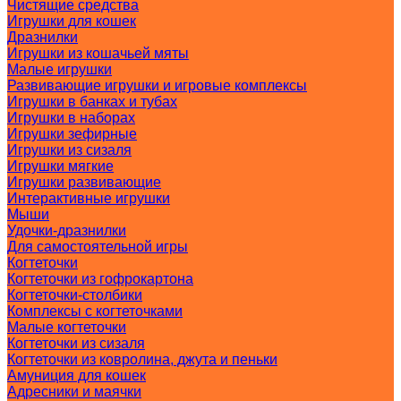
Чистящие средства
Игрушки для кошек
Дразнилки
Игрушки из кошачьей мяты
Малые игрушки
Развивающие игрушки и игровые комплексы
Игрушки в банках и тубах
Игрушки в наборах
Игрушки зефирные
Игрушки из сизаля
Игрушки мягкие
Игрушки развивающие
Интерактивные игрушки
Мыши
Удочки-дразнилки
Для самостоятельной игры
Когтеточки
Когтеточки из гофрокартона
Когтеточки-столбики
Комплексы с когтеточками
Малые когтеточки
Когтеточки из сизаля
Когтеточки из ковролина, джута и пеньки
Амуниция для кошек
Адресники и маячки