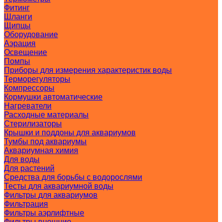
Фитинг
Шланги
Щипцы
Оборудование
Аэрация
Освещение
Помпы
Приборы для измерения характеристик воды
Терморегуляторы
Компрессоры
Кормушки автоматические
Нагреватели
Расходные материалы
Стерилизаторы
Крышки и поддоны для аквариумов
Тумбы под аквариумы
Аквариумная химия
Для воды
Для растений
Средства для борьбы с водорослями
Тесты для аквариумной воды
Фильтры для аквариумов
Фильтрация
Фильтры аэрлифтные
Фильтры внешние