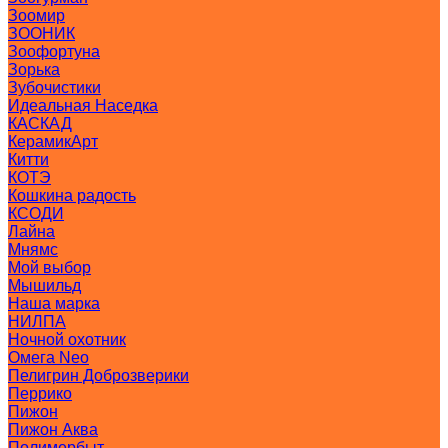
Зоомир
ЗООНИК
Зоофортуна
Зорька
Зубочистики
Идеальная Наседка
КАСКАД
КерамикАрт
Китти
КОТЭ
Кошкина радость
КСОДИ
Лайна
Мнямс
Мой выбор
Мышильд
Наша марка
НИЛПА
Ночной охотник
Омега Neo
Пелигрин Доброзверики
Перрико
Пижон
Пижон Аква
Полимербыт