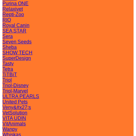
Purina ONE
Relaxivet
Repti-Zoo
RIO
Royal Canin
SEA STAR
Sera
Seven Seeds
Sheba
SHOW TECH
SuperDesign
Tasty
Tetra
TiTBiT
Triol
Triol-Disney
Triol-Marvel
ULTRA PEARLS
United Pets
Veny&#x27;s
VetSolution
VITA UDIN
VitAnimals
Wanpy
Whiskas