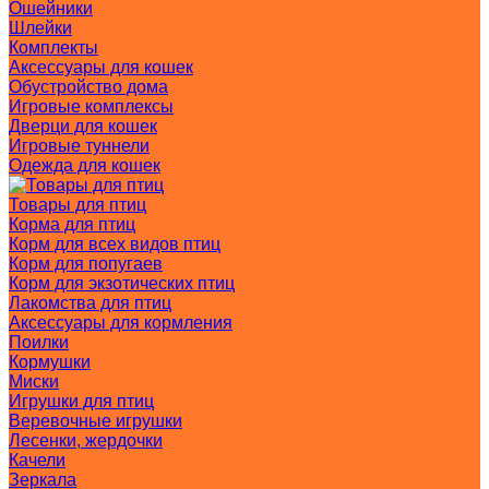
Ошейники
Шлейки
Комплекты
Аксессуары для кошек
Обустройство дома
Игровые комплексы
Дверци для кошек
Игровые туннели
Одежда для кошек
Товары для птиц
Корма для птиц
Корм для всех видов птиц
Корм для попугаев
Корм для экзотических птиц
Лакомства для птиц
Аксессуары для кормления
Поилки
Кормушки
Миски
Игрушки для птиц
Веревочные игрушки
Лесенки, жердочки
Качели
Зеркала