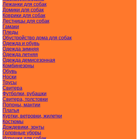
Лежанки для собак
Домики для собак
Коврики для собак
Лестницы для собак
Гамаки
Пледы
Обустройство дома для собак
Одежда и обувь
Одежда зимняя
Одежда летняя
Одежда демисезонная
Комбинезоны
Обувь
Носки
Трусы
Свитера
Футболки, рубашки
Свитера, толстовки
Попоны, мантии
Платья
Куртки, ветровки, жилетки
Костюмы
Дождевики, зонты
Головные уборы
Игрушки для собак