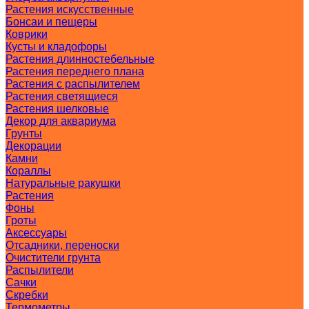
Растения искусственные
Бонсаи и пещеры
Коврики
Кусты и кладофоры
Растения длинностебельные
Растения переднего плана
Растения с распылителем
Растения светящиеся
Растения шелковые
Декор для аквариума
Грунты
Декорации
Камни
Кораллы
Натуральные ракушки
Растения
Фоны
Гроты
Аксессуары
Отсадники, переноски
Очистители грунта
Распылители
Сачки
Скребки
Термометры