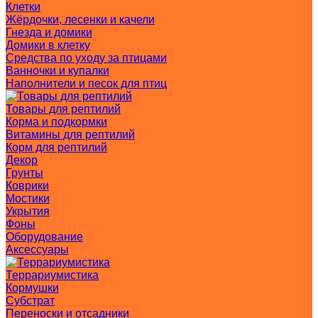
Клетки
Жёрдочки, лесенки и качели
Гнезда и домики
Домики в клетку
Средства по уходу за птицами
Ванночки и купалки
Наполнители и песок для птиц
Товары для рептилий
Корма и подкормки
Витамины для рептилий
Корм для рептилий
Декор
Грунты
Коврики
Мостики
Укрытия
Фоны
Оборудование
Аксессуары
Террариумистика
Кормушки
Субстрат
Переноски и отсадники