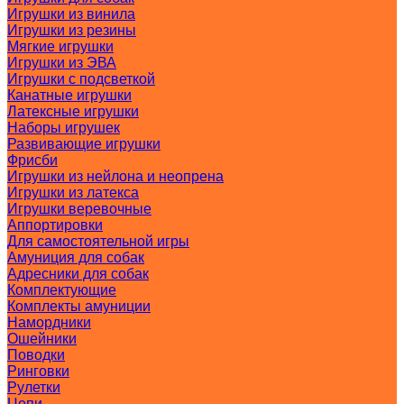
Игрушки из винила
Игрушки из резины
Мягкие игрушки
Игрушки из ЭВА
Игрушки с подсветкой
Канатные игрушки
Латексные игрушки
Наборы игрушек
Развивающие игрушки
Фрисби
Игрушки из нейлона и неопрена
Игрушки из латекса
Игрушки веревочные
Аппортировки
Для самостоятельной игры
Амуниция для собак
Адресники для собак
Комплектующие
Комплекты амуниции
Намордники
Ошейники
Поводки
Ринговки
Рулетки
Цепи