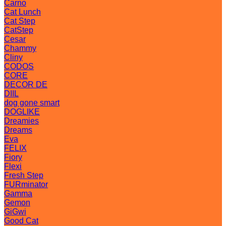
Carno
Cat Lunch
Cat Step
CatStep
Cesar
Chammy
Cliny
CODOS
CORE
DECOR DE
DIIL
dog gone smart
DOGLIKE
Dreamies
Dreams
Eva
FELIX
Fiory
Flexi
Fresh Step
FURminator
Gamma
Gemon
GiGwi
Good Cat