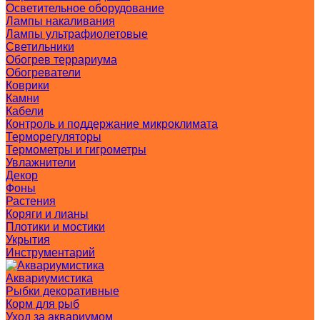
Осветительное оборудование
Лампы накаливания
Лампы ультрафиолетовые
Светильники
Обогрев террариума
Обогреватели
Коврики
Камни
Кабели
Контроль и поддержание микроклимата
Терморегуляторы
Термометры и гигрометры
Увлажнители
Декор
Фоны
Растения
Коряги и лианы
Плотики и мостики
Укрытия
Инструментарий
Аквариумистика
Рыбки декоративные
Корм для рыб
Уход за аквариумом