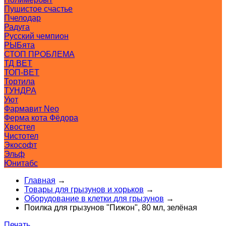
Пушистое счастье
Пчелодар
Радуга
Русский чемпион
РЫБята
СТОП ПРОБЛЕМА
ТД ВЕТ
ТОП-ВЕТ
Тортила
ТУНДРА
Уют
Фармавит Neo
Ферма кота Фёдора
Хвостел
Чистотел
Экософт
Эльф
Юнитабс
Главная
→
Товары для грызунов и хорьков
→
Оборудование в клетки для грызунов
→
Поилка для грызунов "Пижон", 80 мл, зелёная
Печать