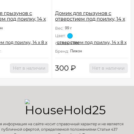
я грызунов с
Домик для грызунов с
м под поилку, 14 х
отверстием под поилку, 14 х
 розовый
8 х 9 см, голубой
он
Вес:
99 г
Цвет:
Состав:
ПВХ
:
Не подлежит сертификации
Бренд:
Пижон
300
₽
Нет в наличии
Нет в наличии
я информация на сайте носит справочный характер и не является
публичной офертой, определяемой положениями Статьи 437