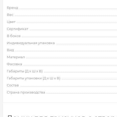
Бренд
Вес
Цвет
Сертификат
В боксе
Индивидуальная упаковка
Вид
Материал
Фасовка
Габариты (Д х Ш х В)
Габариты упаковки (Д х Ш х В)
Состав
Страна производства