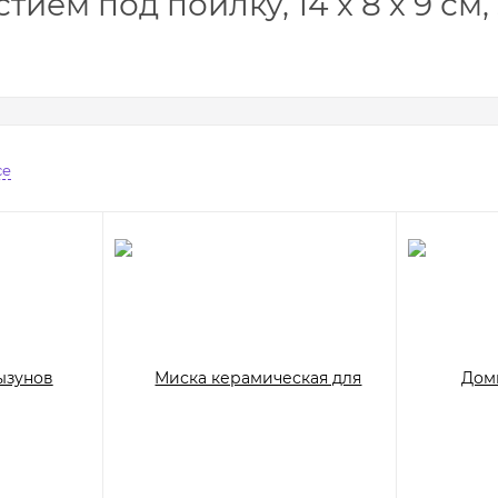
тием под поилку, 14 х 8 х 9 см
се