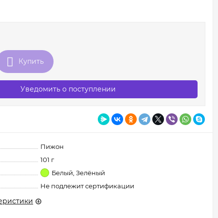
Купить
Уведомить о поступлении
Пижон
101 г
Белый, Зелёный
Не подлежит сертификации
еристики