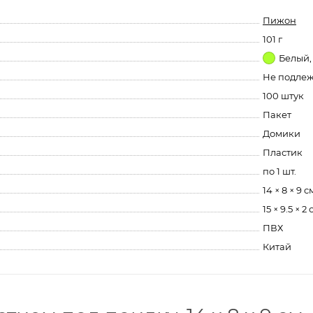
Пижон
101 г
Белый,
Не подле
100 штук
Пакет
Домики
Пластик
по 1 шт.
14 × 8 × 9 с
15 × 9.5 × 2 
ПВХ
Китай