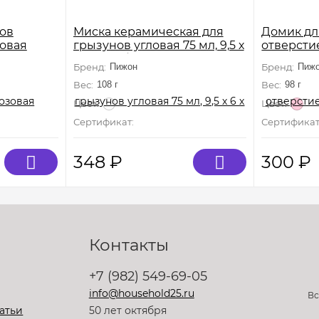
ов
Миска керамическая для
Домик дл
зовая
грызунов угловая 75 мл, 9,5 х
отверстие
6 х 2 см, белая
8 х 9 см,
Бренд:
Пижон
Бренд:
Пиж
Вес:
108 г
Вес:
98 г
Цвет:
Цвет:
т сертификации
Сертификат:
Не подлежит сертификации
Сертификат
348
₽
300
₽
Контакты
+7 (982) 549-69-05
info@household25.ru
Вс
атьи
50 лет октября