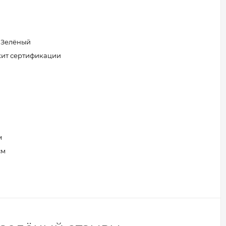
 Зелёный
жит сертификации
м
см