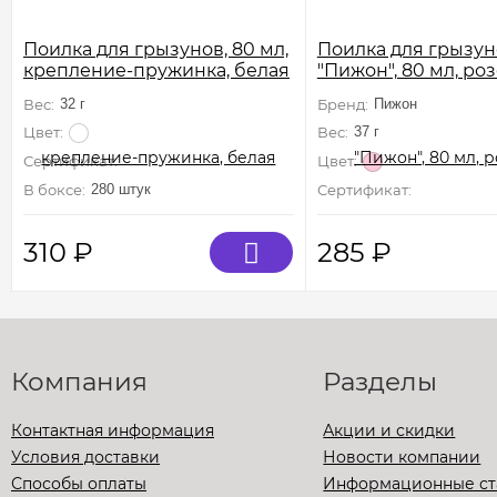
Поилка для грызунов, 80 мл,
Поилка для грызун
крепление-пружинка, белая
"Пижон", 80 мл, ро
Вес:
32 г
Бренд:
Пижон
Цвет:
Вес:
37 г
Цвет:
Сертификат:
Не подлежит сертификации
В боксе:
280 штук
Сертификат:
Не подлежи
310
₽
285
₽
Компания
Разделы
Контактная информация
Акции и скидки
Условия доставки
Новости компании
Способы оплаты
Информационные ст