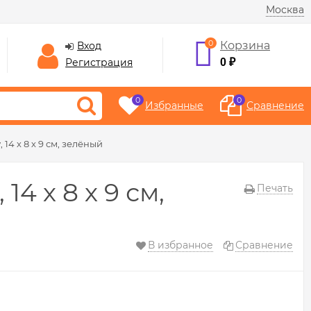
Москва
0
Корзина
Вход
Регистрация
0
₽
0
0
Избранные
Сравнение
14 х 8 х 9 см, зелёный
4 х 8 х 9 см,
Печать
В избранное
Сравнение