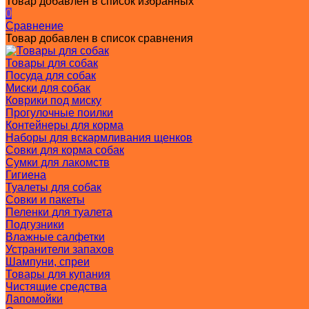
Товар добавлен в список избранных
0
Сравнение
Товар добавлен в список сравнения
Товары для собак
Посуда для собак
Миски для собак
Коврики под миску
Прогулочные поилки
Контейнеры для корма
Наборы для вскармливания щенков
Совки для корма собак
Сумки для лакомств
Гигиена
Туалеты для собак
Совки и пакеты
Пеленки для туалета
Подгузники
Влажные салфетки
Устранители запахов
Шампуни, спреи
Товары для купания
Чистящие средства
Лапомойки