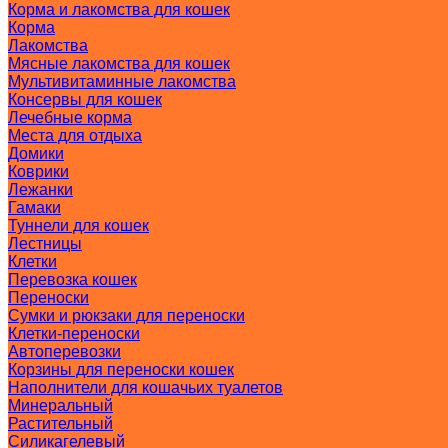
Корма и лакомства для кошек
Корма
Лакомства
Мясные лакомства для кошек
Мультивитаминные лакомства
Консервы для кошек
Лечебные корма
Места для отдыха
Домики
Коврики
Лежанки
Гамаки
Туннели для кошек
Лестницы
Клетки
Перевозка кошек
Переноски
Сумки и рюкзаки для переноски
Клетки-переноски
Автоперевозки
Корзины для переноски кошек
Наполнители для кошачьих туалетов
Минеральный
Растительный
Силикагелевый