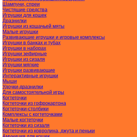
Шампуни, спреи
Чистящие средства
Игрушки для кошек
Дразнилки
Игрушки из кошачьей мяты
Малые игрушки
Развивающие игрушки и игровые комплексы
Игрушки в банках и тубах
Игрушки в наборах
Игрушки зефирные
Игрушки из сизаля
Игрушки мягкие
Игрушки развивающие
Интерактивные игрушки
Мыши
Удочки-дразнилки
Для самостоятельной игры
Когтеточки
Когтеточки из гофрокартона
Когтеточки-столбики
Комплексы с когтеточками
Малые когтеточки
Когтеточки из сизаля
Когтеточки из ковролина, джута и пеньки
Амуниция для кошек