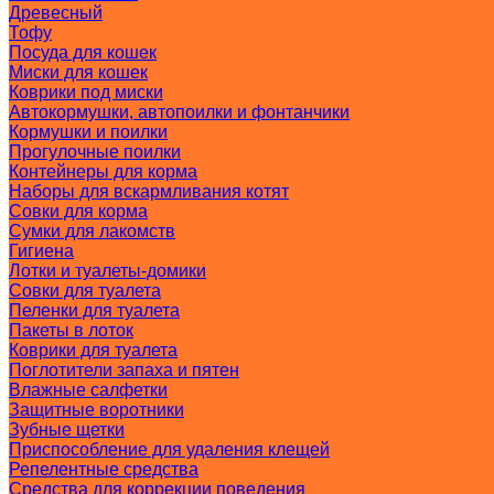
Древесный
Тофу
Посуда для кошек
Миски для кошек
Коврики под миски
Автокормушки, автопоилки и фонтанчики
Кормушки и поилки
Прогулочные поилки
Контейнеры для корма
Наборы для вскармливания котят
Совки для корма
Сумки для лакомств
Гигиена
Лотки и туалеты-домики
Совки для туалета
Пеленки для туалета
Пакеты в лоток
Коврики для туалета
Поглотители запаха и пятен
Влажные салфетки
Защитные воротники
Зубные щетки
Приспособление для удаления клещей
Репелентные средства
Средства для коррекции поведения