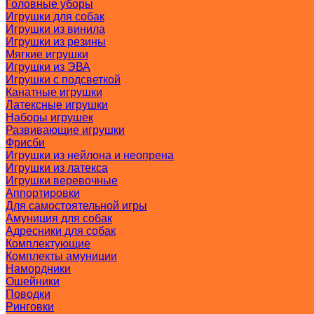
Головные уборы
Игрушки для собак
Игрушки из винила
Игрушки из резины
Мягкие игрушки
Игрушки из ЭВА
Игрушки с подсветкой
Канатные игрушки
Латексные игрушки
Наборы игрушек
Развивающие игрушки
Фрисби
Игрушки из нейлона и неопрена
Игрушки из латекса
Игрушки веревочные
Аппортировки
Для самостоятельной игры
Амуниция для собак
Адресники для собак
Комплектующие
Комплекты амуниции
Намордники
Ошейники
Поводки
Ринговки