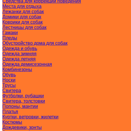
Средства для коррекции поведения
Места для отдыха
Лежанки для собак
Домики для собак
Коврики для собак
Лестницы для собак
Гамаки
Пледы
Обустройство дома для собак
Одежда и обувь
Одежда зимняя
Одежда летняя
Одежда демисезонная
Комбинезоны
Обувь
Носки
Трусы
Свитера
Футболки, рубашки
Свитера, толстовки
Попоны, мантии
Платья
Куртки, ветровки, жилетки
Костюмы
Дождевики, зонты