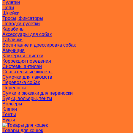
Рулетки
Цепи
Шлейки
Тросы, фиксаторы
Поводки-рулетки
Карабины
Аксессуары для собак
Таблички
Воспитание и дрессировка собак
Амуниция
Кликеры и свистки
Коррекция поведения
Системы антилай
Спасательные жилеты
Сумочки для лакомств
Перевозка собак
Переноска
Сумки и рюкзаки для переноски
Будки, вольеры, тенты
Вольеры
Клетки
Тенты
Будки
Товары для кошек