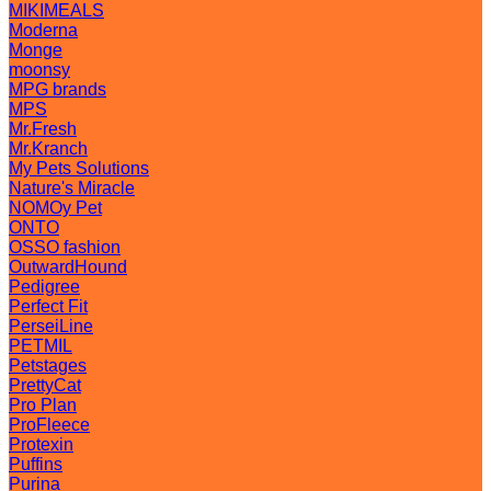
MIKIMEALS
Moderna
Monge
moonsy
MPG brands
MPS
Mr.Fresh
Mr.Kranch
My Pets Solutions
Nature's Miracle
NOMOy Pet
ONTO
OSSO fashion
OutwardHound
Pedigree
Perfect Fit
PerseiLine
PETMIL
Petstages
PrettyCat
Pro Plan
ProFleece
Protexin
Puffins
Purina