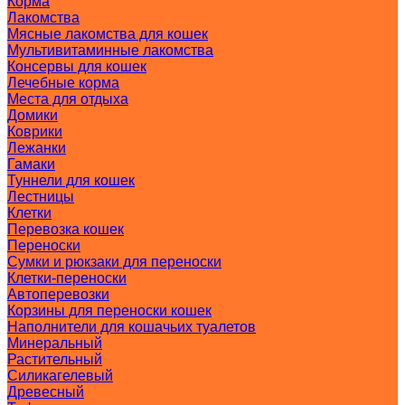
Корма
Лакомства
Мясные лакомства для кошек
Мультивитаминные лакомства
Консервы для кошек
Лечебные корма
Места для отдыха
Домики
Коврики
Лежанки
Гамаки
Туннели для кошек
Лестницы
Клетки
Перевозка кошек
Переноски
Сумки и рюкзаки для переноски
Клетки-переноски
Автоперевозки
Корзины для переноски кошек
Наполнители для кошачьих туалетов
Минеральный
Растительный
Силикагелевый
Древесный