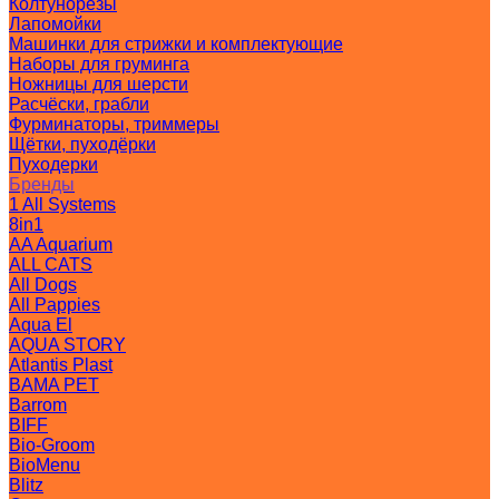
Колтунорезы
Лапомойки
Машинки для стрижки и комплектующие
Наборы для груминга
Ножницы для шерсти
Расчёски, грабли
Фурминаторы, триммеры
Щётки, пуходёрки
Пуходерки
Бренды
1 All Systems
8in1
AA Aquarium
ALL CATS
All Dogs
All Pappies
Aqua El
AQUA STORY
Atlantis Plast
BAMA PET
Barrom
BIFF
Bio-Groom
BioMenu
Blitz