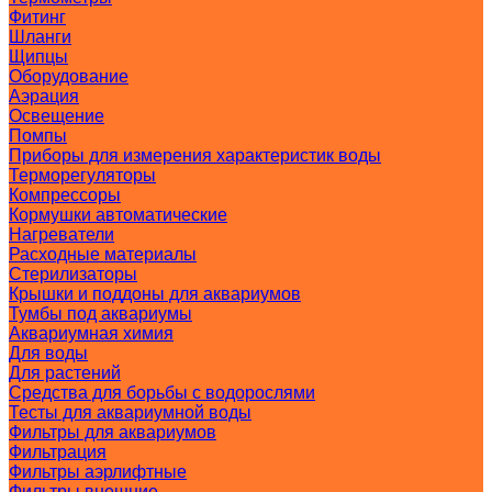
Фитинг
Шланги
Щипцы
Оборудование
Аэрация
Освещение
Помпы
Приборы для измерения характеристик воды
Терморегуляторы
Компрессоры
Кормушки автоматические
Нагреватели
Расходные материалы
Стерилизаторы
Крышки и поддоны для аквариумов
Тумбы под аквариумы
Аквариумная химия
Для воды
Для растений
Средства для борьбы с водорослями
Тесты для аквариумной воды
Фильтры для аквариумов
Фильтрация
Фильтры аэрлифтные
Фильтры внешние