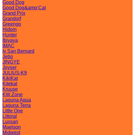
Good Dog
Good Dog&amp;Cat
Grand Prix
Grandorf
Greengo
Hidom
Hunter
Ibiyaya
IMAC
Iv San Bernard
Jebo
JINGYE
Joyser
JULIUS-K9
KikiKat
Kitekat
Kruuse
KW Zone
Laguna Aqua
Laguna Terra
Little One
Littoral
Luxsan
Maelson
Midwest