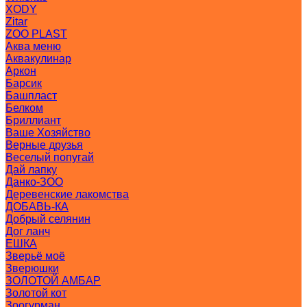
XODY
Zitar
ZOO PLAST
Аква меню
Аквакулинар
Аркон
Барсик
Башпласт
Белком
Бриллиант
Ваше Хозяйство
Верные друзья
Веселый попугай
Дай лапку
Данко-ЗОО
Деревенские лакомства
ДОБАВЬ-КА
Добрый селянин
Дог ланч
ЕШКА
Зверьё моё
Зверюшки
ЗОЛОТОЙ АМБАР
Золотой кот
Зоогурман