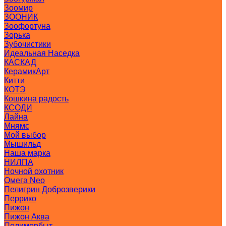
Зоомир
ЗООНИК
Зоофортуна
Зорька
Зубочистики
Идеальная Наседка
КАСКАД
КерамикАрт
Китти
КОТЭ
Кошкина радость
КСОДИ
Лайна
Мнямс
Мой выбор
Мышильд
Наша марка
НИЛПА
Ночной охотник
Омега Neo
Пелигрин Доброзверики
Перрико
Пижон
Пижон Аква
Полимербыт