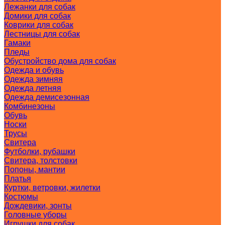
Лежанки для собак
Домики для собак
Коврики для собак
Лестницы для собак
Гамаки
Пледы
Обустройство дома для собак
Одежда и обувь
Одежда зимняя
Одежда летняя
Одежда демисезонная
Комбинезоны
Обувь
Носки
Трусы
Свитера
Футболки, рубашки
Свитера, толстовки
Попоны, мантии
Платья
Куртки, ветровки, жилетки
Костюмы
Дождевики, зонты
Головные уборы
Игрушки для собак