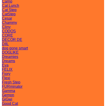
Carno
Cat Lunch
Cat Step
CatStep
Cesar
Chammy
Cliny
CODOS
CORE
DECOR DE
DIIL
dog gone smart
DOGLIKE
Dreamies
Dreams
Eva
FELIX
Fiory
Flexi
Fresh Step
FURminator
Gamma
Gemon
GiGwi
Good Cat