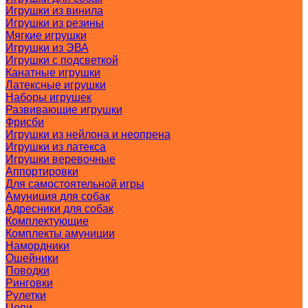
Игрушки из винила
Игрушки из резины
Мягкие игрушки
Игрушки из ЭВА
Игрушки с подсветкой
Канатные игрушки
Латексные игрушки
Наборы игрушек
Развивающие игрушки
Фрисби
Игрушки из нейлона и неопрена
Игрушки из латекса
Игрушки веревочные
Аппортировки
Для самостоятельной игры
Амуниция для собак
Адресники для собак
Комплектующие
Комплекты амуниции
Намордники
Ошейники
Поводки
Ринговки
Рулетки
Цепи