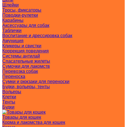
Шлейки
Тросы, фиксаторы
Поводки-рулетки
Карабины
Аксессуары для собак
Таблички
Воспитание и дрессировка собак
Амуниция
Кликеры и свистки
Коррекция поведения
Системы антилай
Спасательные жилеты
Сумочки для лакомств
Перевозка собак
Переноска
Сумки и рюкзаки для переноски
Будки, вольеры, тенты
Вольеры
Клетки
Тенты
Будки
Товары для кошек
Корма и лакомства для кошек