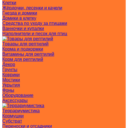
Клетки
Жёрдочки, лесенки и качели
Гнезда и домики
Домики в клетку
Средства по уходу за птицами
Ванночки и купалки
Наполнители и песок для птиц
Товары для рептилий
Корма и подкормки
Витамины для рептилий
Корм для рептилий
Декор
Грунты
Коврики
Мостики
Укрытия
Фоны
Оборудование
Аксессуары
Террариумистика
Кормушки
Субстрат
Переноски и отсадники