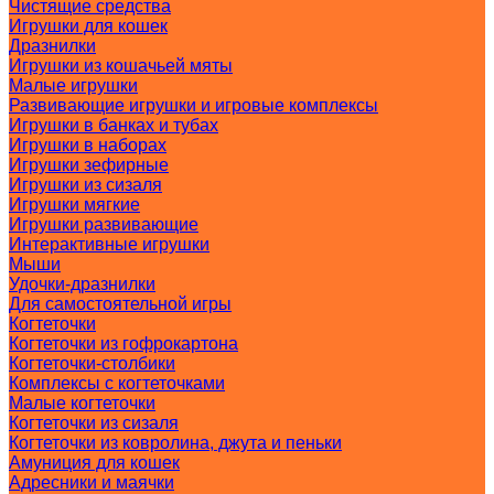
Чистящие средства
Игрушки для кошек
Дразнилки
Игрушки из кошачьей мяты
Малые игрушки
Развивающие игрушки и игровые комплексы
Игрушки в банках и тубах
Игрушки в наборах
Игрушки зефирные
Игрушки из сизаля
Игрушки мягкие
Игрушки развивающие
Интерактивные игрушки
Мыши
Удочки-дразнилки
Для самостоятельной игры
Когтеточки
Когтеточки из гофрокартона
Когтеточки-столбики
Комплексы с когтеточками
Малые когтеточки
Когтеточки из сизаля
Когтеточки из ковролина, джута и пеньки
Амуниция для кошек
Адресники и маячки