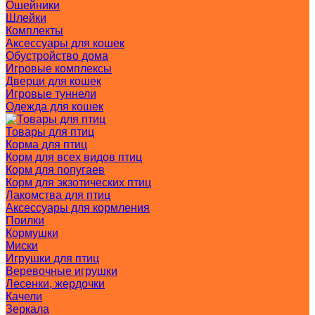
Ошейники
Шлейки
Комплекты
Аксессуары для кошек
Обустройство дома
Игровые комплексы
Дверци для кошек
Игровые туннели
Одежда для кошек
Товары для птиц
Корма для птиц
Корм для всех видов птиц
Корм для попугаев
Корм для экзотических птиц
Лакомства для птиц
Аксессуары для кормления
Поилки
Кормушки
Миски
Игрушки для птиц
Веревочные игрушки
Лесенки, жердочки
Качели
Зеркала