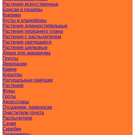
Растения искусственные
Бонсаи и пещеры
Коврики
Кусты и кладофоры
Растения длинностебельные
Растения переднего плана
Растения с распылителем
Растения светящиеся
Растения шелковые
Декор для аквариума
Грунты
Декорации
Камни
Кораллы
Натуральные ракушки
Растения
Фоны
Гроты
Аксессуары
Отсадники, переноски
Очистители грунта
Распылители
Сачки
Скребки
Термометры