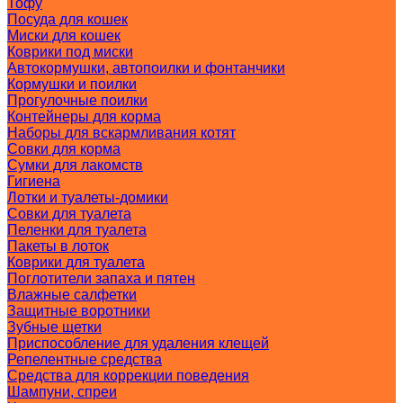
Тофу
Посуда для кошек
Миски для кошек
Коврики под миски
Автокормушки, автопоилки и фонтанчики
Кормушки и поилки
Прогулочные поилки
Контейнеры для корма
Наборы для вскармливания котят
Совки для корма
Сумки для лакомств
Гигиена
Лотки и туалеты-домики
Совки для туалета
Пеленки для туалета
Пакеты в лоток
Коврики для туалета
Поглотители запаха и пятен
Влажные салфетки
Защитные воротники
Зубные щетки
Приспособление для удаления клещей
Репелентные средства
Средства для коррекции поведения
Шампуни, спреи