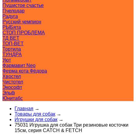
Пушистое счастье
Пчелодар
Радуга
Русский чемпион
РЫБята
СТОП ПРОБЛЕМА
ТД ВЕТ
ТОП-ВЕТ
Тортила
ТУНДРА
Уют
Фармавит Neo
Ферма кота Фёдора
Хвостел
Чистотел
Экософт
Эльф
Юнитабс
Главная
→
Товары для собак
→
Игрушки для собак
→
75031 Игрушка для собак Три резиновые косточки
15см, серия CATCH & FETCH