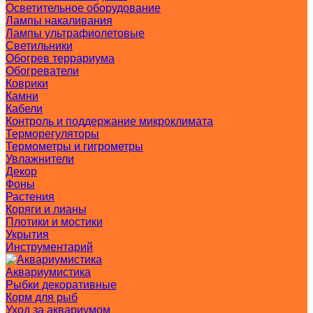
Осветительное оборудование
Лампы накаливания
Лампы ультрафиолетовые
Светильники
Обогрев террариума
Обогреватели
Коврики
Камни
Кабели
Контроль и поддержание микроклимата
Терморегуляторы
Термометры и гигрометры
Увлажнители
Декор
Фоны
Растения
Коряги и лианы
Плотики и мостики
Укрытия
Инструментарий
Аквариумистика
Рыбки декоративные
Корм для рыб
Уход за аквариумом