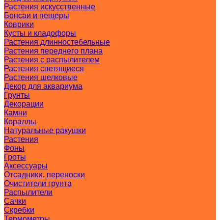
Растения искусственные
Бонсаи и пещеры
Коврики
Кусты и кладофоры
Растения длинностебельные
Растения переднего плана
Растения с распылителем
Растения светящиеся
Растения шелковые
Декор для аквариума
Грунты
Декорации
Камни
Кораллы
Натуральные ракушки
Растения
Фоны
Гроты
Аксессуары
Отсадники, переноски
Очистители грунта
Распылители
Сачки
Скребки
Термометры