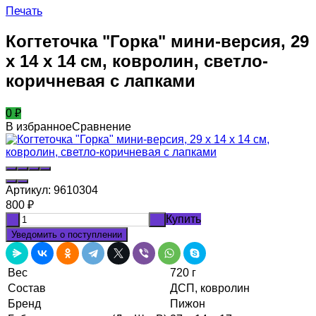
Печать
Когтеточка "Горка" мини-версия, 29
х 14 х 14 см, ковролин, светло-
коричневая с лапками
0
₽
В избранное
Сравнение
Артикул:
9610304
800
₽
Купить
-
+
Уведомить о поступлении
Вес
720 г
Состав
ДСП, ковролин
Бренд
Пижон