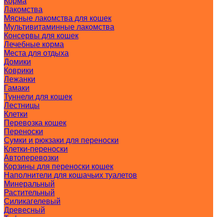
Корма
Лакомства
Мясные лакомства для кошек
Мультивитаминные лакомства
Консервы для кошек
Лечебные корма
Места для отдыха
Домики
Коврики
Лежанки
Гамаки
Туннели для кошек
Лестницы
Клетки
Перевозка кошек
Переноски
Сумки и рюкзаки для переноски
Клетки-переноски
Автоперевозки
Корзины для переноски кошек
Наполнители для кошачьих туалетов
Минеральный
Растительный
Силикагелевый
Древесный