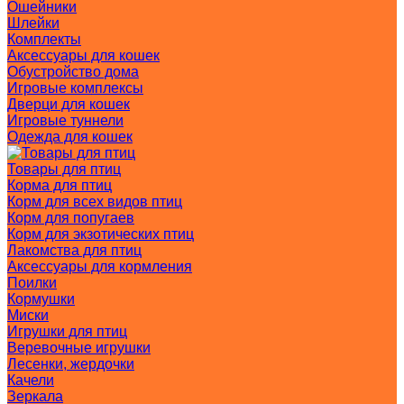
Ошейники
Шлейки
Комплекты
Аксессуары для кошек
Обустройство дома
Игровые комплексы
Дверци для кошек
Игровые туннели
Одежда для кошек
Товары для птиц
Корма для птиц
Корм для всех видов птиц
Корм для попугаев
Корм для экзотических птиц
Лакомства для птиц
Аксессуары для кормления
Поилки
Кормушки
Миски
Игрушки для птиц
Веревочные игрушки
Лесенки, жердочки
Качели
Зеркала