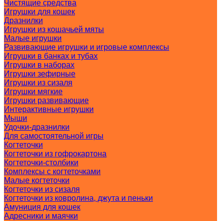
Чистящие средства
Игрушки для кошек
Дразнилки
Игрушки из кошачьей мяты
Малые игрушки
Развивающие игрушки и игровые комплексы
Игрушки в банках и тубах
Игрушки в наборах
Игрушки зефирные
Игрушки из сизаля
Игрушки мягкие
Игрушки развивающие
Интерактивные игрушки
Мыши
Удочки-дразнилки
Для самостоятельной игры
Когтеточки
Когтеточки из гофрокартона
Когтеточки-столбики
Комплексы с когтеточками
Малые когтеточки
Когтеточки из сизаля
Когтеточки из ковролина, джута и пеньки
Амуниция для кошек
Адресники и маячки