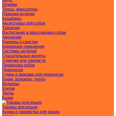
Шлейки
Тросы, фиксаторы
Поводки-рулетки
Карабины
Аксессуары для собак
Таблички
Воспитание и дрессировка собак
Амуниция
Кликеры и свистки
Коррекция поведения
Системы антилай
Спасательные жилеты
Сумочки для лакомств
Перевозка собак
Переноска
Сумки и рюкзаки для переноски
Будки, вольеры, тенты
Вольеры
Клетки
Тенты
Будки
Товары для кошек
Корма и лакомства для кошек