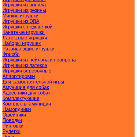
Игрушки из винила
Игрушки из резины
Мягкие игрушки
Игрушки из ЭВА
Игрушки с подсветкой
Канатные игрушки
Латексные игрушки
Наборы игрушек
Развивающие игрушки
Фрисби
Игрушки из нейлона и неопрена
Игрушки из латекса
Игрушки веревочные
Аппортировки
Для самостоятельной игры
Амуниция для собак
Адресники для собак
Комплектующие
Комплекты амуниции
Намордники
Ошейники
Поводки
Ринговки
Рулетки
Цепи