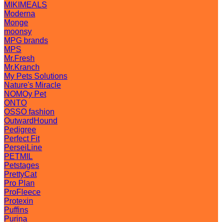
MIKIMEALS
Moderna
Monge
moonsy
MPG brands
MPS
Mr.Fresh
Mr.Kranch
My Pets Solutions
Nature's Miracle
NOMOy Pet
ONTO
OSSO fashion
OutwardHound
Pedigree
Perfect Fit
PerseiLine
PETMIL
Petstages
PrettyCat
Pro Plan
ProFleece
Protexin
Puffins
Purina