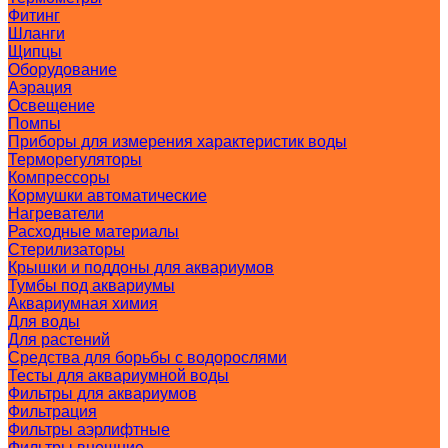
Фитинг
Шланги
Щипцы
Оборудование
Аэрация
Освещение
Помпы
Приборы для измерения характеристик воды
Терморегуляторы
Компрессоры
Кормушки автоматические
Нагреватели
Расходные материалы
Стерилизаторы
Крышки и поддоны для аквариумов
Тумбы под аквариумы
Аквариумная химия
Для воды
Для растений
Средства для борьбы с водорослями
Тесты для аквариумной воды
Фильтры для аквариумов
Фильтрация
Фильтры аэрлифтные
Фильтры внешние