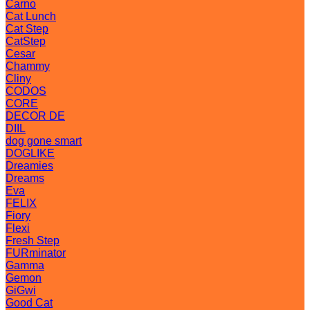
Carno
Cat Lunch
Cat Step
CatStep
Cesar
Chammy
Cliny
CODOS
CORE
DECOR DE
DIIL
dog gone smart
DOGLIKE
Dreamies
Dreams
Eva
FELIX
Fiory
Flexi
Fresh Step
FURminator
Gamma
Gemon
GiGwi
Good Cat