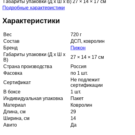
Габариты упаковки (Д х Ш х В)
27 × 14 × 17 см
Подробные характеристики
Характеристики
Вес
720 г
Состав
ДСП, ковролин
Бренд
Пижон
Габариты упаковки (Д х Ш х
27 × 14 × 17 см
В)
Страна производства
Россия
Фасовка
по 1 шт.
Не подлежит
Сертификат
сертификации
В боксе
1 шт.
Индивидуальная упаковка
Пакет
Материал
Ковролин
Длина, см
29
Ширина, см
14
Авито
Да