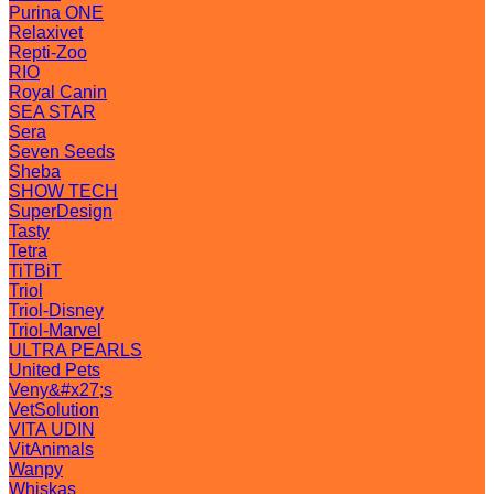
Purina ONE
Relaxivet
Repti-Zoo
RIO
Royal Canin
SEA STAR
Sera
Seven Seeds
Sheba
SHOW TECH
SuperDesign
Tasty
Tetra
TiTBiT
Triol
Triol-Disney
Triol-Marvel
ULTRA PEARLS
United Pets
Veny&#x27;s
VetSolution
VITA UDIN
VitAnimals
Wanpy
Whiskas