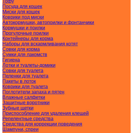
Тофу
Посуда для кошек
Миски для кошек
Коврики под миски
Автокормушки, автопоилки и фонтанчики
Кормушки и поилки
Прогулочные поилки
Контейнеры для корма
Наборы для вскармливания котят
Совки для корма
Сумки для лакомств
Гигиена
Лотки и туалеты-домики
Совки для туалета
Пеленки для туалета
Пакеты в лоток
Коврики для туалета
Поглотители запаха и пятен
Влажные салфетки
Защитные воротники
Зубные щетки
Приспособление для удаления клещей
Репелентные средства
Средства для коррекции поведения
Шампуни, спреи