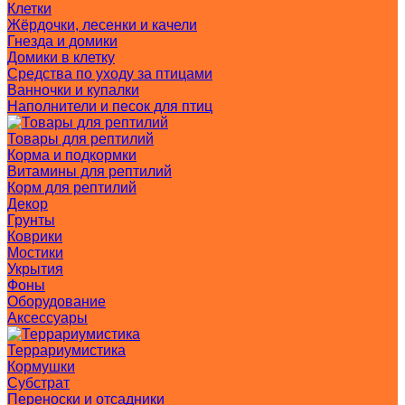
Клетки
Жёрдочки, лесенки и качели
Гнезда и домики
Домики в клетку
Средства по уходу за птицами
Ванночки и купалки
Наполнители и песок для птиц
Товары для рептилий
Корма и подкормки
Витамины для рептилий
Корм для рептилий
Декор
Грунты
Коврики
Мостики
Укрытия
Фоны
Оборудование
Аксессуары
Террариумистика
Кормушки
Субстрат
Переноски и отсадники