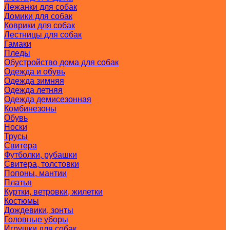
Лежанки для собак
Домики для собак
Коврики для собак
Лестницы для собак
Гамаки
Пледы
Обустройство дома для собак
Одежда и обувь
Одежда зимняя
Одежда летняя
Одежда демисезонная
Комбинезоны
Обувь
Носки
Трусы
Свитера
Футболки, рубашки
Свитера, толстовки
Попоны, мантии
Платья
Куртки, ветровки, жилетки
Костюмы
Дождевики, зонты
Головные уборы
Игрушки для собак