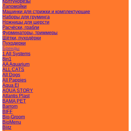
Колтунорезы
Лапомойки
Машинки для стрижки и комплектующие
Наборы для груминга
Ножницы для шерсти
Расчёски, грабли
Фурминаторы, триммеры
Щётки, пуходёрки
Пуходерки
Бренды
1 All Systems
8in1
AA Aquarium
ALL CATS
All Dogs
All Pappies
Aqua El
AQUA STORY
Atlantis Plast
BAMA PET
Barrom
BIFF
Bio-Groom
BioMenu
Blitz