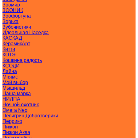
Зоомир
ЗООНИК
Зоофортуна
Зорька
Зубочистики
Идеальная Наседка
КАСКАД
КерамикАрт
Китти
КОТЭ
Кошкина радость
КСОДИ
Лайна
Мнямс
Мой выбор
Мышильд
Наша марка
НИЛПА
Ночной охотник
Омега Neo
Пелигрин Доброзверики
Перрико
Пижон
Пижон Аква
Полимербыт