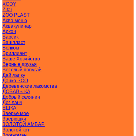
XODY
Zitar
ZOO PLAST
Аква меню
Аквакулинар
Аркон
Барсик
Башпласт
Белком
Бриллиант
Ваше Хозяйство
Верные друзья
Веселый попугай
Дай лапку
Данко-ЗОО
Деревенские лакомства
ДОБАВЬ-КА
Добрый селянин
Дог ланч
ЕШКА
Зверьё моё
Зверюшки
ЗОЛОТОЙ АМБАР
Золотой кот
Зоогурман