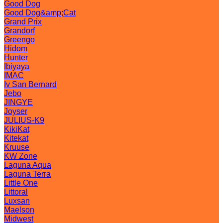
Good Dog
Good Dog&amp;Cat
Grand Prix
Grandorf
Greengo
Hidom
Hunter
Ibiyaya
IMAC
Iv San Bernard
Jebo
JINGYE
Joyser
JULIUS-K9
KikiKat
Kitekat
Kruuse
KW Zone
Laguna Aqua
Laguna Terra
Little One
Littoral
Luxsan
Maelson
Midwest