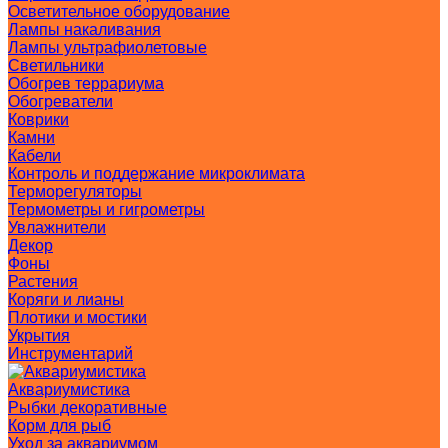
Осветительное оборудование
Лампы накаливания
Лампы ультрафиолетовые
Светильники
Обогрев террариума
Обогреватели
Коврики
Камни
Кабели
Контроль и поддержание микроклимата
Терморегуляторы
Термометры и гигрометры
Увлажнители
Декор
Фоны
Растения
Коряги и лианы
Плотики и мостики
Укрытия
Инструментарий
Аквариумистика
Рыбки декоративные
Корм для рыб
Уход за аквариумом