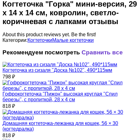
Когтеточка "Горка" мини-версия, 29
х 14 х 14 см, ковролин, светло-
коричневая с лапками отзывы
About this product reviews yet. Be the first!
Категории:
Когтеточки
Малые когтеточки
Рекомендуем посмотреть
Сравнить все
Когтеточка из сизаля "Доска №102", 490*115мм
798
₽
Гофрокогтеточка "Пижон" высокая круглая "Спил
березы", с пропиткой, 28 х 4 см
818
₽
Домашняя когтеточка-лежанка для кошек, 56 × 30
(когтедралка)
818
₽