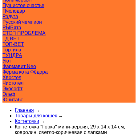
Пушистое счастье
Пчелодар
Радуга
Русский чемпион
РЫБята
СТОП ПРОБЛЕМА
ТД ВЕТ
ТОП-ВЕТ
Тортила
ТУНДРА
Уют
Фармавит Neo
Ферма кота Фёдора
Хвостел
Чистотел
Экософт
Эльф
Юнитабс
Главная
→
Товары для кошек
→
Когтеточки
→
Когтеточка "Горка" мини-версия, 29 х 14 х 14 см,
ковролин, светло-коричневая с лапками