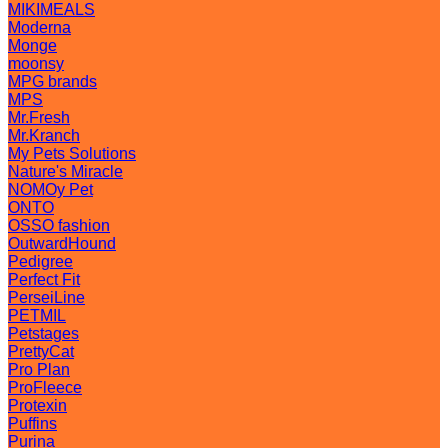
MIKIMEALS
Moderna
Monge
moonsy
MPG brands
MPS
Mr.Fresh
Mr.Kranch
My Pets Solutions
Nature's Miracle
NOMOy Pet
ONTO
OSSO fashion
OutwardHound
Pedigree
Perfect Fit
PerseiLine
PETMIL
Petstages
PrettyCat
Pro Plan
ProFleece
Protexin
Puffins
Purina