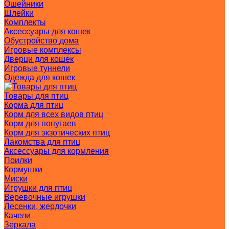
Ошейники
Шлейки
Комплекты
Аксессуары для кошек
Обустройство дома
Игровые комплексы
Дверци для кошек
Игровые туннели
Одежда для кошек
Товары для птиц
Корма для птиц
Корм для всех видов птиц
Корм для попугаев
Корм для экзотических птиц
Лакомства для птиц
Аксессуары для кормления
Поилки
Кормушки
Миски
Игрушки для птиц
Веревочные игрушки
Лесенки, жердочки
Качели
Зеркала