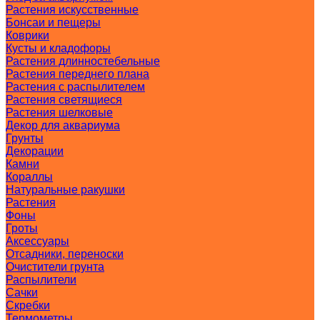
Растения искусственные
Бонсаи и пещеры
Коврики
Кусты и кладофоры
Растения длинностебельные
Растения переднего плана
Растения с распылителем
Растения светящиеся
Растения шелковые
Декор для аквариума
Грунты
Декорации
Камни
Кораллы
Натуральные ракушки
Растения
Фоны
Гроты
Аксессуары
Отсадники, переноски
Очистители грунта
Распылители
Сачки
Скребки
Термометры