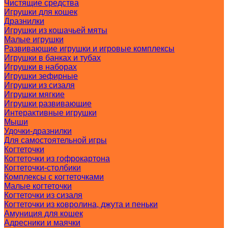
Чистящие средства
Игрушки для кошек
Дразнилки
Игрушки из кошачьей мяты
Малые игрушки
Развивающие игрушки и игровые комплексы
Игрушки в банках и тубах
Игрушки в наборах
Игрушки зефирные
Игрушки из сизаля
Игрушки мягкие
Игрушки развивающие
Интерактивные игрушки
Мыши
Удочки-дразнилки
Для самостоятельной игры
Когтеточки
Когтеточки из гофрокартона
Когтеточки-столбики
Комплексы с когтеточками
Малые когтеточки
Когтеточки из сизаля
Когтеточки из ковролина, джута и пеньки
Амуниция для кошек
Адресники и маячки