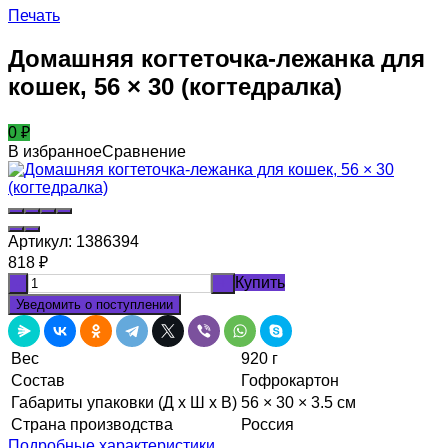
Печать
Домашняя когтеточка-лежанка для
кошек, 56 × 30 (когтедралка)
0
₽
В избранное
Сравнение
Артикул:
1386394
818
₽
Купить
-
+
Уведомить о поступлении
Вес
920 г
Состав
Гофрокартон
Габариты упаковки (Д х Ш х В)
56 × 30 × 3.5 см
Страна производства
Россия
Подробные характеристики