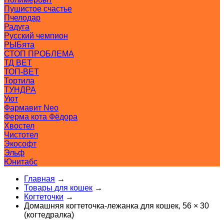
Пушистое счастье
Пчелодар
Радуга
Русский чемпион
РЫБята
СТОП ПРОБЛЕМА
ТД ВЕТ
ТОП-ВЕТ
Тортила
ТУНДРА
Уют
Фармавит Neo
Ферма кота Фёдора
Хвостел
Чистотел
Экософт
Эльф
Юнитабс
Главная
→
Товары для кошек
→
Когтеточки
→
Домашняя когтеточка-лежанка для кошек, 56 × 30
(когтедралка)