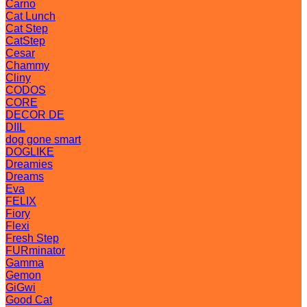
Carno
Cat Lunch
Cat Step
CatStep
Cesar
Chammy
Cliny
CODOS
CORE
DECOR DE
DIIL
dog gone smart
DOGLIKE
Dreamies
Dreams
Eva
FELIX
Fiory
Flexi
Fresh Step
FURminator
Gamma
Gemon
GiGwi
Good Cat