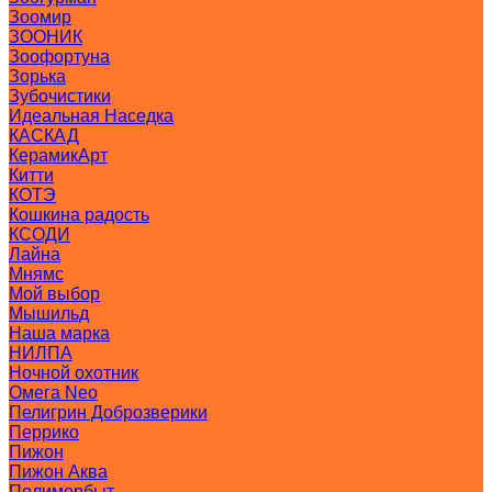
Зоомир
ЗООНИК
Зоофортуна
Зорька
Зубочистики
Идеальная Наседка
КАСКАД
КерамикАрт
Китти
КОТЭ
Кошкина радость
КСОДИ
Лайна
Мнямс
Мой выбор
Мышильд
Наша марка
НИЛПА
Ночной охотник
Омега Neo
Пелигрин Доброзверики
Перрико
Пижон
Пижон Аква
Полимербыт