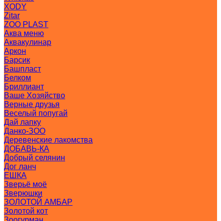
XODY
Zitar
ZOO PLAST
Аква меню
Аквакулинар
Аркон
Барсик
Башпласт
Белком
Бриллиант
Ваше Хозяйство
Верные друзья
Веселый попугай
Дай лапку
Данко-ЗОО
Деревенские лакомства
ДОБАВЬ-КА
Добрый селянин
Дог ланч
ЕШКА
Зверьё моё
Зверюшки
ЗОЛОТОЙ АМБАР
Золотой кот
Зоогурман