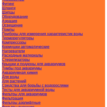
Фитинг
Шланги
Щипцы
Оборудование
Аэрация
Освещение
Помпы
Приборы для измерения характеристик воды
Терморегуляторы
Компрессоры
Кормушки автоматические
Нагреватели
Расходные материалы
Стерилизаторы
Крышки и поддоны для аквариумов
Тумбы под аквариумы
Аквариумная химия
Для воды
Для растений
Средства для борьбы с водорослями
Тесты для аквариумной воды
Фильтры для аквариумов
Фильтрация
Фильтры аэрлифтные
Фильтры внешние