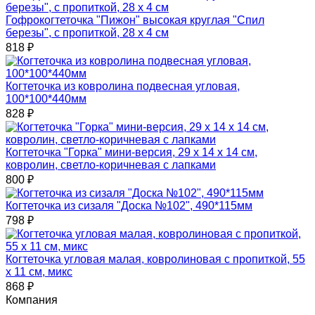
Гофрокогтеточка "Пижон" высокая круглая "Спил
березы", с пропиткой, 28 х 4 см
818
₽
Когтеточка из ковролина подвесная угловая,
100*100*440мм
828
₽
Когтеточка "Горка" мини-версия, 29 х 14 х 14 см,
ковролин, светло-коричневая с лапками
800
₽
Когтеточка из сизаля "Доска №102", 490*115мм
798
₽
Когтеточка угловая малая, ковролиновая с пропиткой, 55
х 11 см, микс
868
₽
Компания