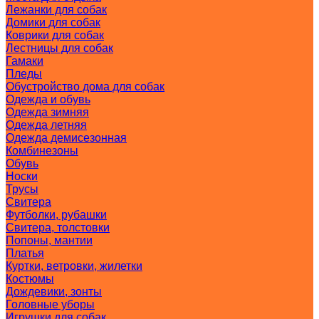
Лежанки для собак
Домики для собак
Коврики для собак
Лестницы для собак
Гамаки
Пледы
Обустройство дома для собак
Одежда и обувь
Одежда зимняя
Одежда летняя
Одежда демисезонная
Комбинезоны
Обувь
Носки
Трусы
Свитера
Футболки, рубашки
Свитера, толстовки
Попоны, мантии
Платья
Куртки, ветровки, жилетки
Костюмы
Дождевики, зонты
Головные уборы
Игрушки для собак