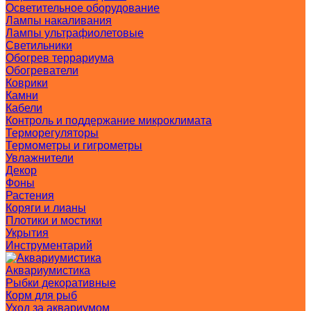
Осветительное оборудование
Лампы накаливания
Лампы ультрафиолетовые
Светильники
Обогрев террариума
Обогреватели
Коврики
Камни
Кабели
Контроль и поддержание микроклимата
Терморегуляторы
Термометры и гигрометры
Увлажнители
Декор
Фоны
Растения
Коряги и лианы
Плотики и мостики
Укрытия
Инструментарий
Аквариумистика
Рыбки декоративные
Корм для рыб
Уход за аквариумом