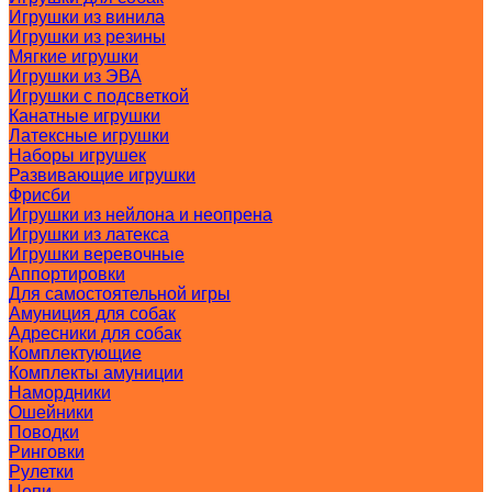
Игрушки из винила
Игрушки из резины
Мягкие игрушки
Игрушки из ЭВА
Игрушки с подсветкой
Канатные игрушки
Латексные игрушки
Наборы игрушек
Развивающие игрушки
Фрисби
Игрушки из нейлона и неопрена
Игрушки из латекса
Игрушки веревочные
Аппортировки
Для самостоятельной игры
Амуниция для собак
Адресники для собак
Комплектующие
Комплекты амуниции
Намордники
Ошейники
Поводки
Ринговки
Рулетки
Цепи