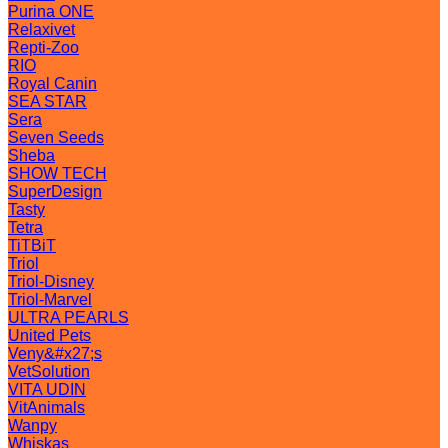
Purina ONE
Relaxivet
Repti-Zoo
RIO
Royal Canin
SEA STAR
Sera
Seven Seeds
Sheba
SHOW TECH
SuperDesign
Tasty
Tetra
TiTBiT
Triol
Triol-Disney
Triol-Marvel
ULTRA PEARLS
United Pets
Veny&#x27;s
VetSolution
VITA UDIN
VitAnimals
Wanpy
Whiskas