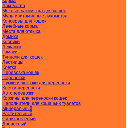
Корма
Лакомства
Мясные лакомства для кошек
Мультивитаминные лакомства
Консервы для кошек
Лечебные корма
Места для отдыха
Домики
Коврики
Лежанки
Гамаки
Туннели для кошек
Лестницы
Клетки
Перевозка кошек
Переноски
Сумки и рюкзаки для переноски
Клетки-переноски
Автоперевозки
Корзины для переноски кошек
Наполнители для кошачьих туалетов
Минеральный
Растительный
Силикагелевый
Древесный