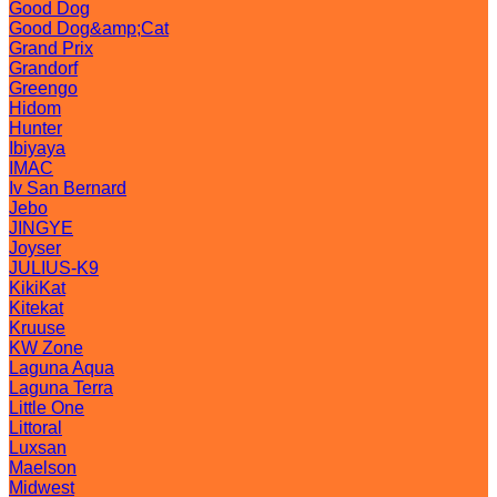
Good Dog
Good Dog&amp;Cat
Grand Prix
Grandorf
Greengo
Hidom
Hunter
Ibiyaya
IMAC
Iv San Bernard
Jebo
JINGYE
Joyser
JULIUS-K9
KikiKat
Kitekat
Kruuse
KW Zone
Laguna Aqua
Laguna Terra
Little One
Littoral
Luxsan
Maelson
Midwest