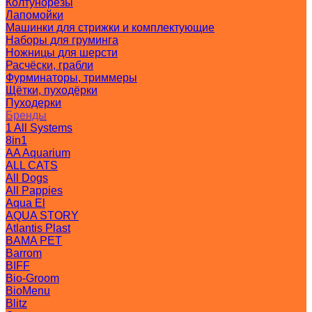
Колтунорезы
Лапомойки
Машинки для стрижки и комплектующие
Наборы для груминга
Ножницы для шерсти
Расчёски, грабли
Фурминаторы, триммеры
Щётки, пуходёрки
Пуходерки
Бренды
1 All Systems
8in1
AA Aquarium
ALL CATS
All Dogs
All Pappies
Aqua El
AQUA STORY
Atlantis Plast
BAMA PET
Barrom
BIFF
Bio-Groom
BioMenu
Blitz