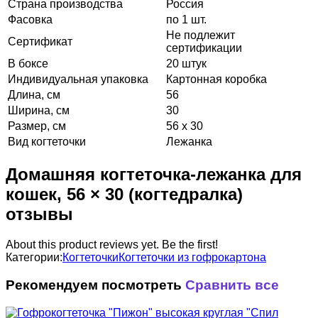
Страна производства
Россия
Фасовка
по 1 шт.
Не подлежит
Сертификат
сертификации
В боксе
20 штук
Индивидуальная упаковка
Картонная коробка
Длина, см
56
Ширина, см
30
Размер, см
56 х 30
Вид когтеточки
Лежанка
Домашняя когтеточка-лежанка для
кошек, 56 × 30 (когтедралка)
отзывы
About this product reviews yet. Be the first!
Категории:
Когтеточки
Когтеточки из гофрокартона
Рекомендуем посмотреть
Сравнить все