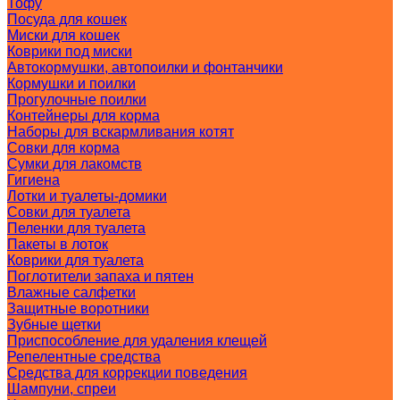
Тофу
Посуда для кошек
Миски для кошек
Коврики под миски
Автокормушки, автопоилки и фонтанчики
Кормушки и поилки
Прогулочные поилки
Контейнеры для корма
Наборы для вскармливания котят
Совки для корма
Сумки для лакомств
Гигиена
Лотки и туалеты-домики
Совки для туалета
Пеленки для туалета
Пакеты в лоток
Коврики для туалета
Поглотители запаха и пятен
Влажные салфетки
Защитные воротники
Зубные щетки
Приспособление для удаления клещей
Репелентные средства
Средства для коррекции поведения
Шампуни, спреи