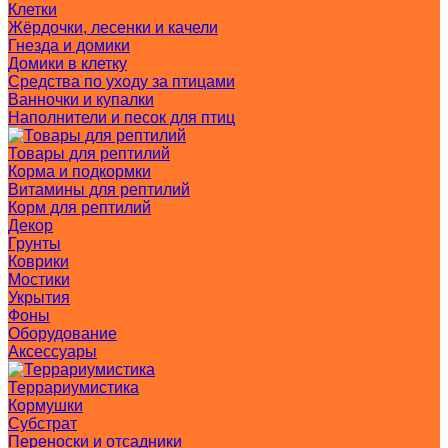
Клетки
Жёрдочки, лесенки и качели
Гнезда и домики
Домики в клетку
Средства по уходу за птицами
Ванночки и купалки
Наполнители и песок для птиц
Товары для рептилий
Корма и подкормки
Витамины для рептилий
Корм для рептилий
Декор
Грунты
Коврики
Мостики
Укрытия
Фоны
Оборудование
Аксессуары
Террариумистика
Кормушки
Субстрат
Переноски и отсадники