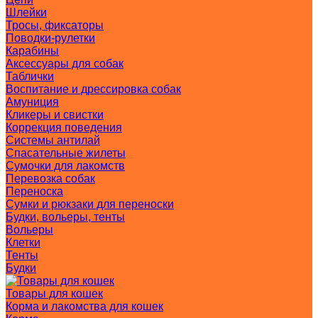
Шлейки
Тросы, фиксаторы
Поводки-рулетки
Карабины
Аксессуары для собак
Таблички
Воспитание и дрессировка собак
Амуниция
Кликеры и свистки
Коррекция поведения
Системы антилай
Спасательные жилеты
Сумочки для лакомств
Перевозка собак
Переноска
Сумки и рюкзаки для переноски
Будки, вольеры, тенты
Вольеры
Клетки
Тенты
Будки
Товары для кошек
Корма и лакомства для кошек