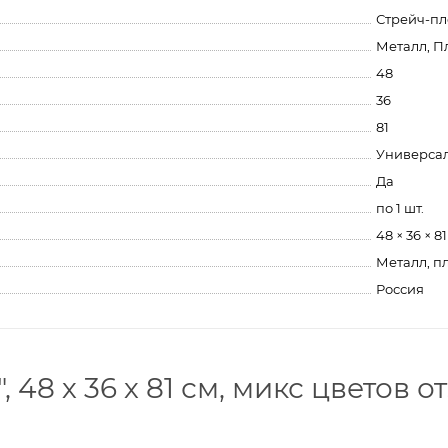
Стрейч-пл
Металл, П
48
36
81
Универса
Да
по 1 шт.
48 × 36 × 8
Металл, п
Россия
 48 х 36 х 81 см, микс цветов 