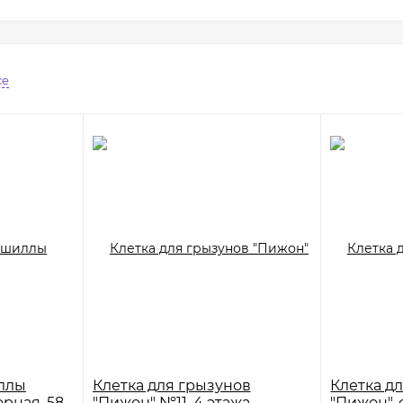
се
ллы
Клетка для грызунов
Клетка д
рная, 58
"Пижон" №11, 4 этажа,
"Пижон", 