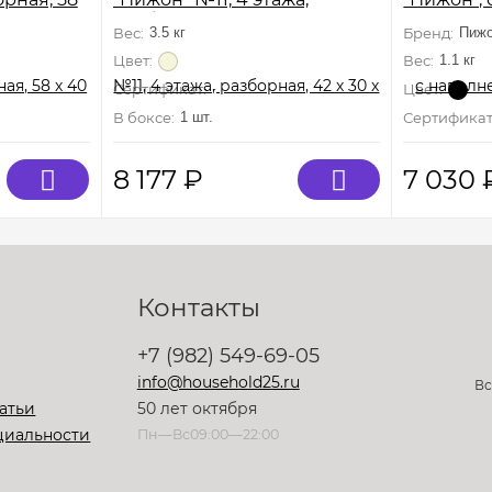
ная
разборная, 42 х 30 х 65 см (+2
30 х 27 с
Вес:
3.5 кг
Бренд:
Пиж
домика,2 колеса,миска), беж
Цвет:
Вес:
1.1 кг
Цвет:
Сертификат:
Не подлежит сертификации
В боксе:
1 шт.
Сертификат
8 177
₽
7 030
Контакты
+7 (982) 549-69-05
info@household25.ru
Вс
атьи
50 лет октября
циальности
Пн—Вс09:00—22:00