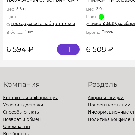
колесом, 39 x 29 х 64 см,
х 40 х 49, изумруд
Вес:
3.8 кг
Вес:
3.9 кг
микс цветов
Цвет:
Цвет:
Сертификат:
Не подлежит сертификации
Состав:
Металл, пластик
В боксе:
1 шт.
Бренд:
Пижон
6 594
₽
6 508
₽
Компания
Разделы
Контактная информация
Акции и скидки
Условия доставки
Новости компании
Способы оплаты
Информационные ст
Возврат и обмен
Политика конфиден
О компании
Все бренды