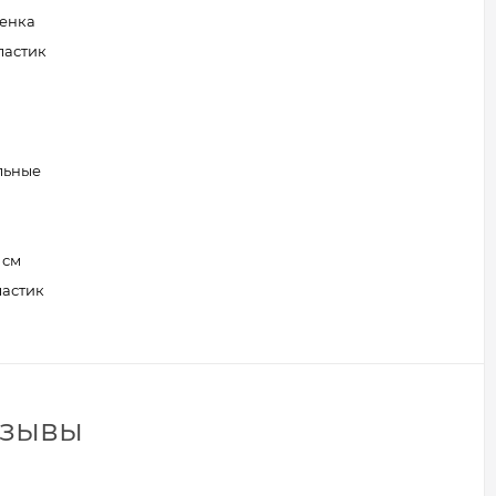
енка
ластик
льные
1 см
ластик
отзывы