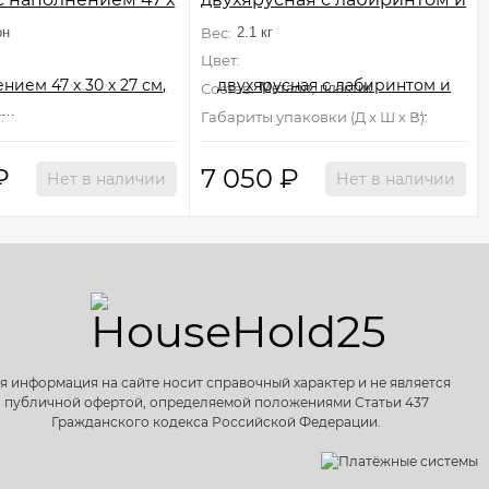
м, чёрная
колесом, микс цветов, 39 x
он
Вес:
2.1 кг
29 х 33 см
Цвет:
Состав:
Металл, пластик
:
Не подлежит сертификации
Габариты упаковки (Д х Ш х В):
40 см×3
₽
7 050
₽
Нет в наличии
Нет в наличии
я информация на сайте носит справочный характер и не является
публичной офертой, определяемой положениями Статьи 437
Гражданского кодекса Российской Федерации.