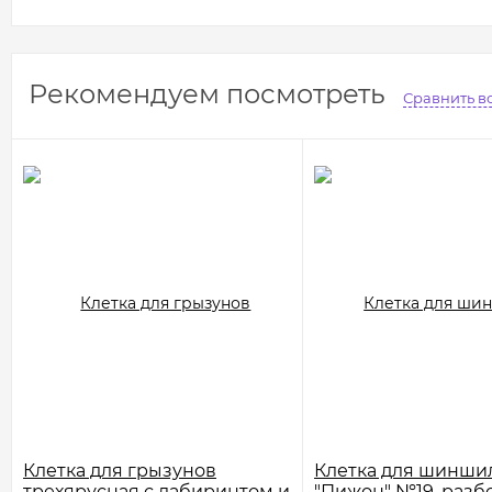
Рекомендуем посмотреть
Сравнить в
Клетка для грызунов
Клетка для шинши
трехярусная с лабиринтом и
"Пижон" №19, разбо