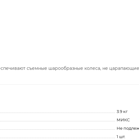
еспечивают съемные шарообразные колеса, не царапающие
3.9 кг
МИКС
Не подле
1 шт.