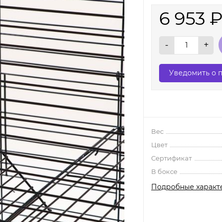
6 953
-
+
Уведомить о 
Вес
Цвет
Сертификат
В боксе
Подробные характ