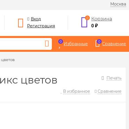
Москва
0
Корзина
Вход
Регистрация
0
₽
0
0
Избранные
Сравнение
с цветов
микс цветов
Печать
В избранное
Сравнение