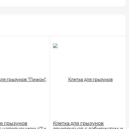
ля грызунов
Клетка для грызунов
с наполнением 47 х
двухярусная с лабиринтом и