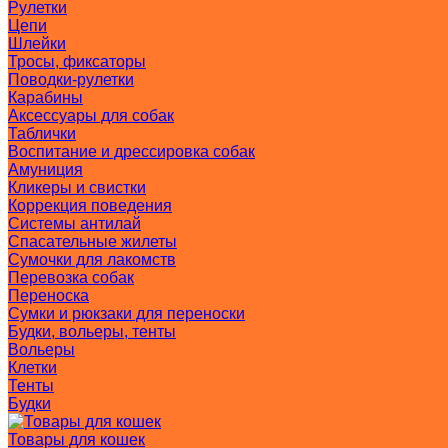
Рулетки
Цепи
Шлейки
Тросы, фиксаторы
Поводки-рулетки
Карабины
Аксессуары для собак
Таблички
Воспитание и дрессировка собак
Амуниция
Кликеры и свистки
Коррекция поведения
Системы антилай
Спасательные жилеты
Сумочки для лакомств
Перевозка собак
Переноска
Сумки и рюкзаки для переноски
Будки, вольеры, тенты
Вольеры
Клетки
Тенты
Будки
Товары для кошек