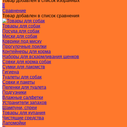
Товар добавлен в список избранных
0
Сравнение
Товар добавлен в список сравнения
Товары для собак
Посуда для собак
Миски для собак
Коврики под миску
Прогулочные поилки
Контейнеры для корма
Наборы для вскармливания щенков
Совки для корма собак
Сумки для лакомств
Гигиена
Туалеты для собак
Совки и пакеты
Пеленки для туалета
Подгузники
Влажные салфетки
Устранители запахов
Шампуни, спреи
Товары для купания
Чистящие средства
Лапомойки