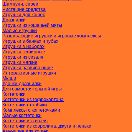
Шампуни, спреи
Чистящие средства
Игрушки для кошек
Дразнилки
Игрушки из кошачьей мяты
Малые игрушки
Развивающие игрушки и игровые комплексы
Игрушки в банках и тубах
Игрушки в наборах
Игрушки зефирные
Игрушки из сизаля
Игрушки мягкие
Игрушки развивающие
Интерактивные игрушки
Мыши
Удочки-дразнилки
Для самостоятельной игры
Когтеточки
Когтеточки из гофрокартона
Когтеточки-столбики
Комплексы с когтеточками
Малые когтеточки
Когтеточки из сизаля
Когтеточки из ковролина, джута и пеньки
Амуниция для кошек