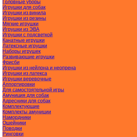
Головные уборы
Игрушки для собак
Игрушки из винила
Игрушки из резины
Мягкие игрушки
Игрушки из ЭВА
Игрушки с подсветкой
Канатные игрушки
Латексные игрушки
Наборы игрушек
Развивающие игрушки
Фрисби
Игрушки из нейлона и неопрена
Игрушки из латекса
Игрушки веревочные
Аппортировки
Для самостоятельной игры
Амуниция для собак
Адресники для собак
Комплектующие
Комплекты амуниции
Намордники
Ошейники
Поводки
Ринговки