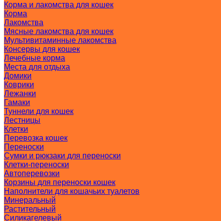
Корма и лакомства для кошек
Корма
Лакомства
Мясные лакомства для кошек
Мультивитаминные лакомства
Консервы для кошек
Лечебные корма
Места для отдыха
Домики
Коврики
Лежанки
Гамаки
Туннели для кошек
Лестницы
Клетки
Перевозка кошек
Переноски
Сумки и рюкзаки для переноски
Клетки-переноски
Автоперевозки
Корзины для переноски кошек
Наполнители для кошачьих туалетов
Минеральный
Растительный
Силикагелевый