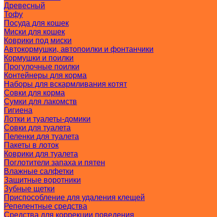
Древесный
Тофу
Посуда для кошек
Миски для кошек
Коврики под миски
Автокормушки, автопоилки и фонтанчики
Кормушки и поилки
Прогулочные поилки
Контейнеры для корма
Наборы для вскармливания котят
Совки для корма
Сумки для лакомств
Гигиена
Лотки и туалеты-домики
Совки для туалета
Пеленки для туалета
Пакеты в лоток
Коврики для туалета
Поглотители запаха и пятен
Влажные салфетки
Защитные воротники
Зубные щетки
Приспособление для удаления клещей
Репелентные средства
Средства для коррекции поведения