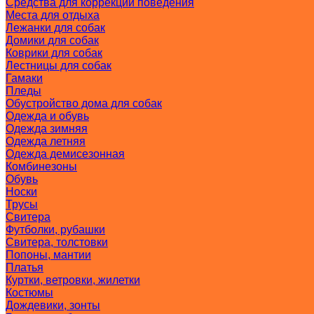
Средства для коррекции поведения
Места для отдыха
Лежанки для собак
Домики для собак
Коврики для собак
Лестницы для собак
Гамаки
Пледы
Обустройство дома для собак
Одежда и обувь
Одежда зимняя
Одежда летняя
Одежда демисезонная
Комбинезоны
Обувь
Носки
Трусы
Свитера
Футболки, рубашки
Свитера, толстовки
Попоны, мантии
Платья
Куртки, ветровки, жилетки
Костюмы
Дождевики, зонты