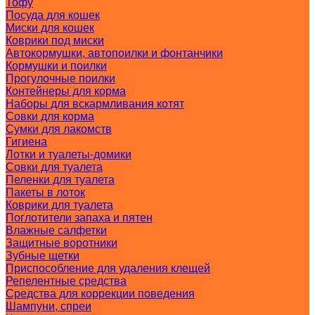
Тофу
Посуда для кошек
Миски для кошек
Коврики под миски
Автокормушки, автопоилки и фонтанчики
Кормушки и поилки
Прогулочные поилки
Контейнеры для корма
Наборы для вскармливания котят
Совки для корма
Сумки для лакомств
Гигиена
Лотки и туалеты-домики
Совки для туалета
Пеленки для туалета
Пакеты в лоток
Коврики для туалета
Поглотители запаха и пятен
Влажные салфетки
Защитные воротники
Зубные щетки
Приспособление для удаления клещей
Репелентные средства
Средства для коррекции поведения
Шампуни, спреи