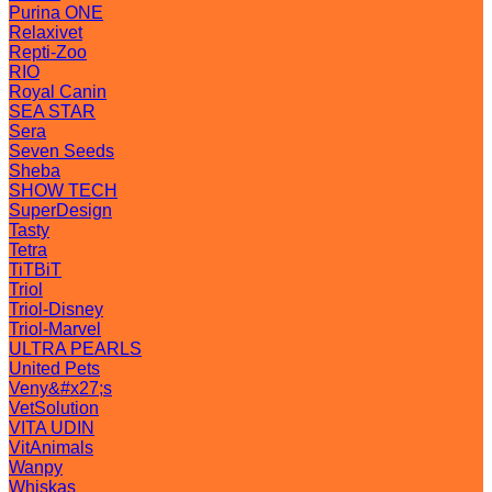
Purina ONE
Relaxivet
Repti-Zoo
RIO
Royal Canin
SEA STAR
Sera
Seven Seeds
Sheba
SHOW TECH
SuperDesign
Tasty
Tetra
TiTBiT
Triol
Triol-Disney
Triol-Marvel
ULTRA PEARLS
United Pets
Veny&#x27;s
VetSolution
VITA UDIN
VitAnimals
Wanpy
Whiskas