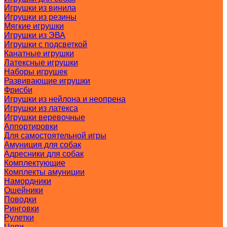
Игрушки из винила
Игрушки из резины
Мягкие игрушки
Игрушки из ЭВА
Игрушки с подсветкой
Канатные игрушки
Латексные игрушки
Наборы игрушек
Развивающие игрушки
Фрисби
Игрушки из нейлона и неопрена
Игрушки из латекса
Игрушки веревочные
Аппортировки
Для самостоятельной игры
Амуниция для собак
Адресники для собак
Комплектующие
Комплекты амуниции
Намордники
Ошейники
Поводки
Ринговки
Рулетки
Цепи