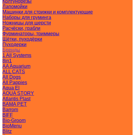
Колтунорезы
Лапомойки
Машинки для стрижки и комплектующие
Наборы для груминга
Ножницы для шерсти
Расчёски, грабли
Фурминаторы, триммеры
Щётки, пуходёрки
Пуходерки
Бренды
1 All Systems
8in1
AA Aquarium
ALL CATS
All Dogs
All Pappies
Aqua El
AQUA STORY
Atlantis Plast
BAMA PET
Barrom
BIFF
Bio-Groom
BioMenu
Blitz