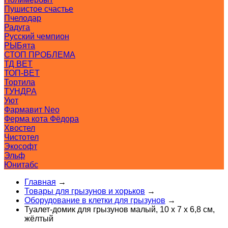
Пушистое счастье
Пчелодар
Радуга
Русский чемпион
РЫБята
СТОП ПРОБЛЕМА
ТД ВЕТ
ТОП-ВЕТ
Тортила
ТУНДРА
Уют
Фармавит Neo
Ферма кота Фёдора
Хвостел
Чистотел
Экософт
Эльф
Юнитабс
Главная
→
Товары для грызунов и хорьков
→
Оборудование в клетки для грызунов
→
Туалет-домик для грызунов малый, 10 х 7 х 6,8 см,
жёлтый