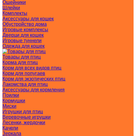
Ошейники
Шлейки
Комплекты
Аксессуары для кошек
Обустройство дома
Игровые комплексы
Дверци для кошек
Игровые туннели
Одежда для кошек
Товары для птиц
Корма для птиц
Корм для всех видов птиц
Корм для попугаев
Корм для экзотических птиц
Лакомства для птиц
Аксессуары для кормления
Поилки
Кормушки
Миски
Игрушки для птиц
Веревочные игрушки
Лесенки, жердочки
Качели
Зеркала