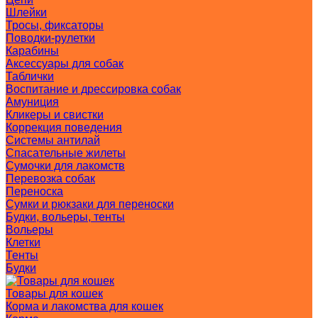
Шлейки
Тросы, фиксаторы
Поводки-рулетки
Карабины
Аксессуары для собак
Таблички
Воспитание и дрессировка собак
Амуниция
Кликеры и свистки
Коррекция поведения
Системы антилай
Спасательные жилеты
Сумочки для лакомств
Перевозка собак
Переноска
Сумки и рюкзаки для переноски
Будки, вольеры, тенты
Вольеры
Клетки
Тенты
Будки
Товары для кошек
Корма и лакомства для кошек