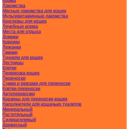
Корма
Лакомства
Мясные лакомства для кошек
Мультивитаминные лакомства
Консервы для кошек
Лечебные корма
Места для отдыха
Домики
Коврики
Лежанки
Гамаки
Туннели для кошек
Лестницы
Клетки
Перевозка кошек
Переноски
Сумки и рюкзаки для переноски
Клетки-переноски
Автоперевозки
Корзины для переноски кошек
Наполнители для кошачьих туалетов
Минеральный
Растительный
Силикагелевый
Древесный