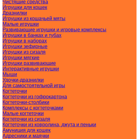
Чистящие средства
Игрушки для кошек
Дразнилки
Игрушки из кошачьей мяты
Малые игрушки
Развивающие игрушки и игровые комплексы
Игрушки в банках и тубах
Игрушки в наборах
Игрушки зефирные
Игрушки из сизаля
Игрушки мягкие
Игрушки развивающие
Интерактивные игрушки
Мыши
Удочки-дразнилки
Для самостоятельной игры
Когтеточки
Когтеточки из гофрокартона
Когтеточки-столбики
Комплексы с когтеточками
Малые когтеточки
Когтеточки из сизаля
Когтеточки из ковролина, джута и пеньки
Амуниция для кошек
Адресники и маячки