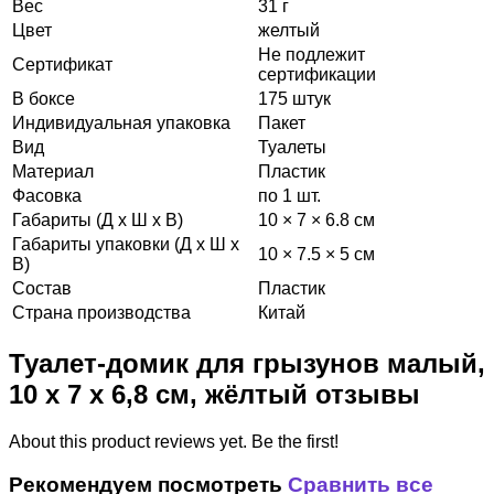
Вес
31 г
Цвет
желтый
Не подлежит
Сертификат
сертификации
В боксе
175 штук
Индивидуальная упаковка
Пакет
Вид
Туалеты
Материал
Пластик
Фасовка
по 1 шт.
Габариты (Д х Ш х В)
10 × 7 × 6.8 см
Габариты упаковки (Д х Ш х
10 × 7.5 × 5 см
В)
Состав
Пластик
Страна производства
Китай
Туалет-домик для грызунов малый,
10 х 7 х 6,8 см, жёлтый отзывы
About this product reviews yet. Be the first!
Рекомендуем посмотреть
Сравнить все