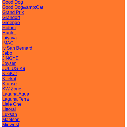
Good Dog
Good Dog&amp;Cat
Grand Prix
Grandorf
Greengo
Hidom
Hunter
Ibiyaya
IMAC
Iv San Bernard
Jebo
JINGYE
Joyser
JULIUS-K9
KikiKat
Kitekat
Kruuse
KW Zone
Laguna Aqua
Laguna Terra
Little One
Littoral
Luxsan
Maelson
Midwest