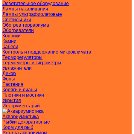
Осветительное оборудование
Лампы накаливания
Лампы ультрафиолетовые
Светильники
Обогрев террариума
Обогреватели
Коврики
Камни
Кабели
Контроль и поддержание микроклимата
Терморегуляторы
Термометры и гигрометры
Увлажнители
Декор
Фоны
Растения
Коряги и лианы
Плотики и мостики
Укрытия
Инструментарий
Аквариумистика
Рыбки декоративные
Корм для рыб
Уход за аквариумом