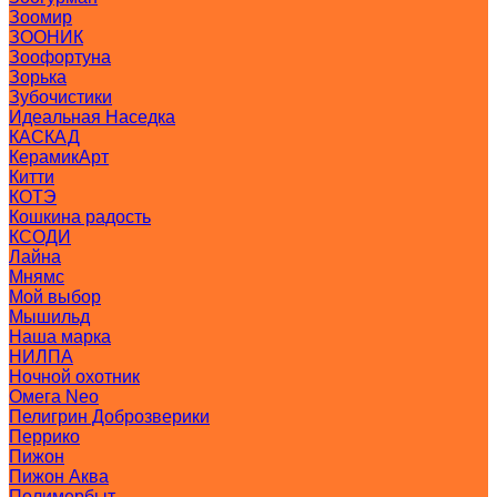
Зоомир
ЗООНИК
Зоофортуна
Зорька
Зубочистики
Идеальная Наседка
КАСКАД
КерамикАрт
Китти
КОТЭ
Кошкина радость
КСОДИ
Лайна
Мнямс
Мой выбор
Мышильд
Наша марка
НИЛПА
Ночной охотник
Омега Neo
Пелигрин Доброзверики
Перрико
Пижон
Пижон Аква
Полимербыт