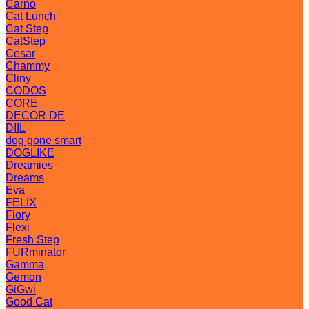
Carno
Cat Lunch
Cat Step
CatStep
Cesar
Chammy
Cliny
CODOS
CORE
DECOR DE
DIIL
dog gone smart
DOGLIKE
Dreamies
Dreams
Eva
FELIX
Fiory
Flexi
Fresh Step
FURminator
Gamma
Gemon
GiGwi
Good Cat