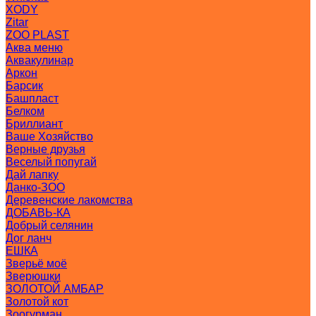
XODY
Zitar
ZOO PLAST
Аква меню
Аквакулинар
Аркон
Барсик
Башпласт
Белком
Бриллиант
Ваше Хозяйство
Верные друзья
Веселый попугай
Дай лапку
Данко-ЗОО
Деревенские лакомства
ДОБАВЬ-КА
Добрый селянин
Дог ланч
ЕШКА
Зверьё моё
Зверюшки
ЗОЛОТОЙ АМБАР
Золотой кот
Зоогурман