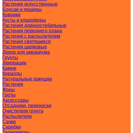
Растения искусственные
Бонсаи и пещеры
Коврики
Кусты и кладофоры
Растения длинностебельные
Растения переднего плана
Растения с распылителем
Растения светящиеся
Растения шелковые
Декор для аквариума
Грунты
Декорации
Камни
Кораллы
Натуральные ракушки
Растения
Фоны
Гроты
Аксессуары
Отсадники, переноски
Очистители грунта
Распылители
Сачки
Скребки
Термометры