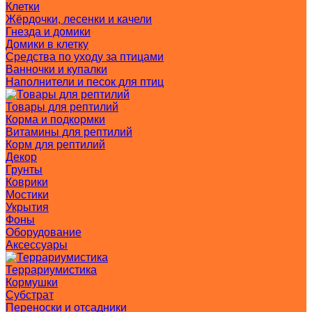
Клетки
Жёрдочки, лесенки и качели
Гнезда и домики
Домики в клетку
Средства по уходу за птицами
Ванночки и купалки
Наполнители и песок для птиц
Товары для рептилий
Корма и подкормки
Витамины для рептилий
Корм для рептилий
Декор
Грунты
Коврики
Мостики
Укрытия
Фоны
Оборудование
Аксессуары
Террариумистика
Кормушки
Субстрат
Переноски и отсадники