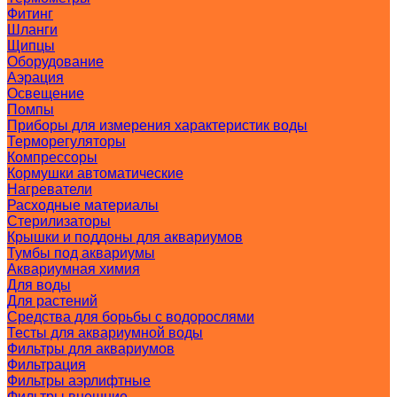
Фитинг
Шланги
Щипцы
Оборудование
Аэрация
Освещение
Помпы
Приборы для измерения характеристик воды
Терморегуляторы
Компрессоры
Кормушки автоматические
Нагреватели
Расходные материалы
Стерилизаторы
Крышки и поддоны для аквариумов
Тумбы под аквариумы
Аквариумная химия
Для воды
Для растений
Средства для борьбы с водорослями
Тесты для аквариумной воды
Фильтры для аквариумов
Фильтрация
Фильтры аэрлифтные
Фильтры внешние