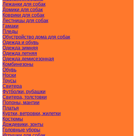
Лежанки для собак
Домики для собак
Коврики для собак
Лестницы для собак
Гамаки
Пледы
Обустройство дома для собак
Одежда и обувь
Одежда зимняя
Одежда летняя
Одежда демисезонная
Комбинезоны
Обувь
Носки
Трусы
Свитера
Футболки, рубашки
Свитера, толстовки
Попоны, мантии
Платья
Куртки, ветровки, жилетки
Костюмы
Дождевики, зонты
Головные уборы
Игрушки для собак