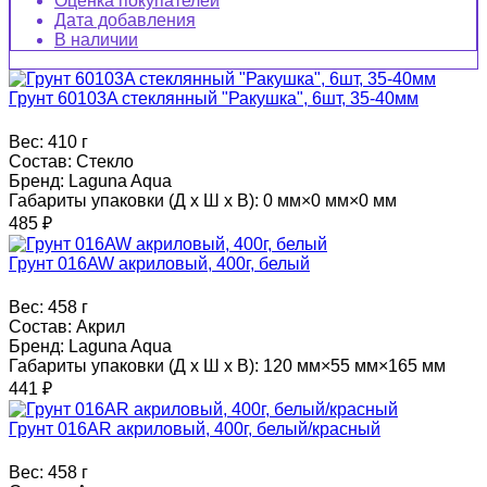
Оценка покупателей
Дата добавления
В наличии
Грунт 60103A стеклянный "Ракушка", 6шт, 35-40мм
Вес:
410 г
Состав:
Стекло
Бренд:
Laguna Aqua
Габариты упаковки (Д х Ш х В):
0 мм×0 мм×0 мм
485
₽
Грунт 016AW акриловый, 400г, белый
Вес:
458 г
Состав:
Акрил
Бренд:
Laguna Aqua
Габариты упаковки (Д х Ш х В):
120 мм×55 мм×165 мм
441
₽
Грунт 016AR акриловый, 400г, белый/красный
Вес:
458 г