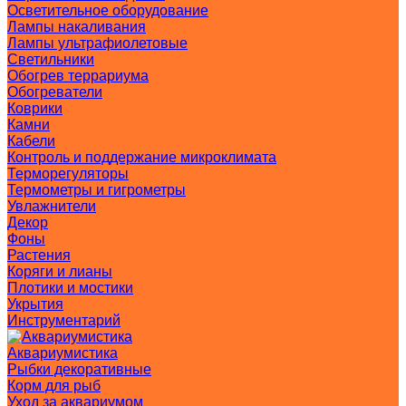
Осветительное оборудование
Лампы накаливания
Лампы ультрафиолетовые
Светильники
Обогрев террариума
Обогреватели
Коврики
Камни
Кабели
Контроль и поддержание микроклимата
Терморегуляторы
Термометры и гигрометры
Увлажнители
Декор
Фоны
Растения
Коряги и лианы
Плотики и мостики
Укрытия
Инструментарий
Аквариумистика
Рыбки декоративные
Корм для рыб
Уход за аквариумом