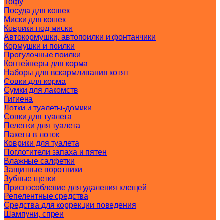
Тофу
Посуда для кошек
Миски для кошек
Коврики под миски
Автокормушки, автопоилки и фонтанчики
Кормушки и поилки
Прогулочные поилки
Контейнеры для корма
Наборы для вскармливания котят
Совки для корма
Сумки для лакомств
Гигиена
Лотки и туалеты-домики
Совки для туалета
Пеленки для туалета
Пакеты в лоток
Коврики для туалета
Поглотители запаха и пятен
Влажные салфетки
Защитные воротники
Зубные щетки
Приспособление для удаления клещей
Репелентные средства
Средства для коррекции поведения
Шампуни, спреи