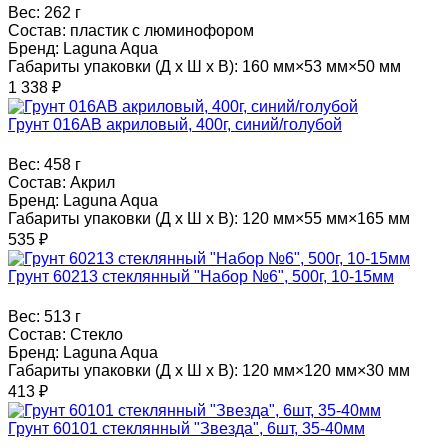
Вес:
262 г
Состав:
пластик с люминофором
Бренд:
Laguna Aqua
Габариты упаковки (Д х Ш х В):
160 мм×53 мм×50 мм
1 338
₽
Грунт 016AB акриловый, 400г, синий/голубой
Вес:
458 г
Состав:
Акрил
Бренд:
Laguna Aqua
Габариты упаковки (Д х Ш х В):
120 мм×55 мм×165 мм
535
₽
Грунт 60213 стеклянный "Набор №6", 500г, 10-15мм
Вес:
513 г
Состав:
Стекло
Бренд:
Laguna Aqua
Габариты упаковки (Д х Ш х В):
120 мм×120 мм×30 мм
413
₽
Грунт 60101 стеклянный "Звезда", 6шт, 35-40мм