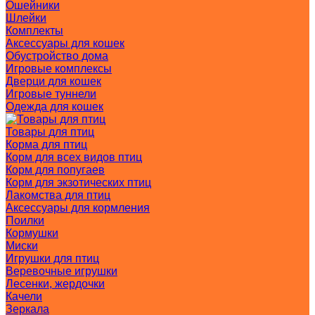
Ошейники
Шлейки
Комплекты
Аксессуары для кошек
Обустройство дома
Игровые комплексы
Дверци для кошек
Игровые туннели
Одежда для кошек
Товары для птиц
Корма для птиц
Корм для всех видов птиц
Корм для попугаев
Корм для экзотических птиц
Лакомства для птиц
Аксессуары для кормления
Поилки
Кормушки
Миски
Игрушки для птиц
Веревочные игрушки
Лесенки, жердочки
Качели
Зеркала