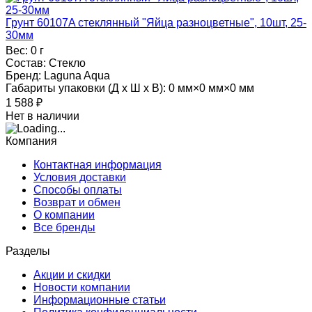
Грунт 60107A стеклянный "Яйца разноцветные", 10шт, 25-
30мм
Вес:
0 г
Состав:
Стекло
Бренд:
Laguna Aqua
Габариты упаковки (Д х Ш х В):
0 мм×0 мм×0 мм
1 588
₽
Нет в наличии
Компания
Контактная информация
Условия доставки
Способы оплаты
Возврат и обмен
О компании
Все бренды
Разделы
Акции и скидки
Новости компании
Информационные статьи