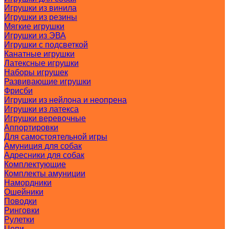
Игрушки из винила
Игрушки из резины
Мягкие игрушки
Игрушки из ЭВА
Игрушки с подсветкой
Канатные игрушки
Латексные игрушки
Наборы игрушек
Развивающие игрушки
Фрисби
Игрушки из нейлона и неопрена
Игрушки из латекса
Игрушки веревочные
Аппортировки
Для самостоятельной игры
Амуниция для собак
Адресники для собак
Комплектующие
Комплекты амуниции
Намордники
Ошейники
Поводки
Ринговки
Рулетки
Цепи