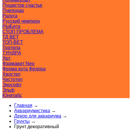
Пушистое счастье
Пчелодар
Радуга
Русский чемпион
РЫБята
СТОП ПРОБЛЕМА
ТД ВЕТ
ТОП-ВЕТ
Тортила
ТУНДРА
Уют
Фармавит Neo
Ферма кота Фёдора
Хвостел
Чистотел
Экософт
Эльф
Юнитабс
Главная
→
Аквариумистика
→
Декор для аквариума
→
Грунты
→
Грунт декоративный