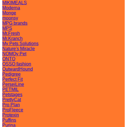
MIKIMEALS
Moderna
Monge
moonsy
MPG brands
MPS
Mr.Fresh
Mr.Kranch
My Pets Solutions
Nature's Miracle
NOMOy Pet
ONTO
OSSO fashion
OutwardHound
Pedigree
Perfect Fit
PerseiLine
PETMIL
Petstages
PrettyCat
Pro Plan
ProFleece
Protexin
Puffins
Purina