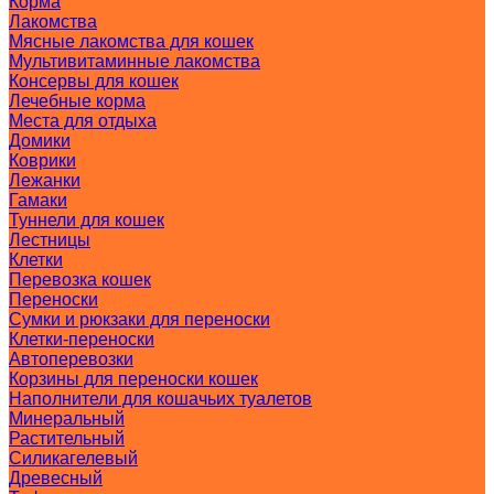
Корма
Лакомства
Мясные лакомства для кошек
Мультивитаминные лакомства
Консервы для кошек
Лечебные корма
Места для отдыха
Домики
Коврики
Лежанки
Гамаки
Туннели для кошек
Лестницы
Клетки
Перевозка кошек
Переноски
Сумки и рюкзаки для переноски
Клетки-переноски
Автоперевозки
Корзины для переноски кошек
Наполнители для кошачьих туалетов
Минеральный
Растительный
Силикагелевый
Древесный