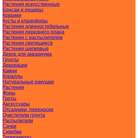
Растения искусственные
Бонсаи и пещеры
Коврики
Кусты и кладофоры
Растения длинностебельные
Растения переднего плана
Растения с распылителем
Растения светящиеся
Растения шелковые
Декор для аквариума
Грунты
Декорации
Камни
Кораллы
Натуральные ракушки
Растения
Фоны
Гроты
Аксессуары
Отсадники, переноски
Очистители грунта
Распылители
Сачки
Скребки
Термометры