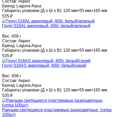
Состав:
Акрил
Бренд:
Laguna Aqua
Габариты упаковки (Д х Ш х В):
120 мм×55 мм×165 мм
535
₽
Грунт 016AL акриловый, 400г, белый/зеленый
Вес:
458 г
Состав:
Акрил
Бренд:
Laguna Aqua
Габариты упаковки (Д х Ш х В):
120 мм×55 мм×165 мм
535
₽
Грунт 016AS акриловый, 400г, белый/синий
Вес:
458 г
Состав:
Акрил
Бренд:
Laguna Aqua
Габариты упаковки (Д х Ш х В):
120 мм×55 мм×165 мм
535
₽
Ракушки светящиеся пластиковые разноцветные, (сетка
100шт)