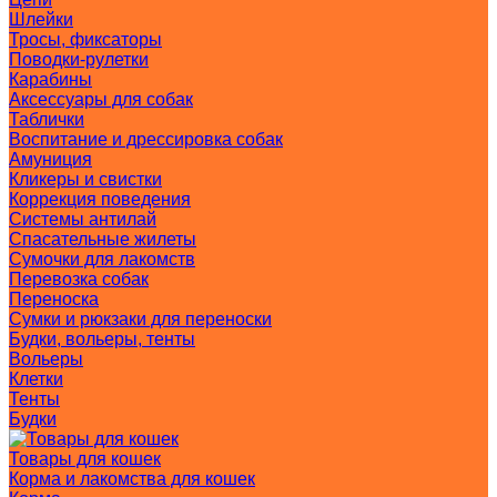
Шлейки
Тросы, фиксаторы
Поводки-рулетки
Карабины
Аксессуары для собак
Таблички
Воспитание и дрессировка собак
Амуниция
Кликеры и свистки
Коррекция поведения
Системы антилай
Спасательные жилеты
Сумочки для лакомств
Перевозка собак
Переноска
Сумки и рюкзаки для переноски
Будки, вольеры, тенты
Вольеры
Клетки
Тенты
Будки
Товары для кошек
Корма и лакомства для кошек