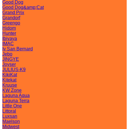
Good Dog
Good Dog&amp;Cat
Grand Prix
Grandorf
Greengo
Hidom
Hunter
Ibiyaya
IMAC
Iv San Bernard
Jebo
JINGYE
Joyser
JULIUS-K9
KikiKat
Kitekat
Kruuse
KW Zone
Laguna Aqua
Laguna Terra
Little One
Littoral
Luxsan
Maelson
Midwest