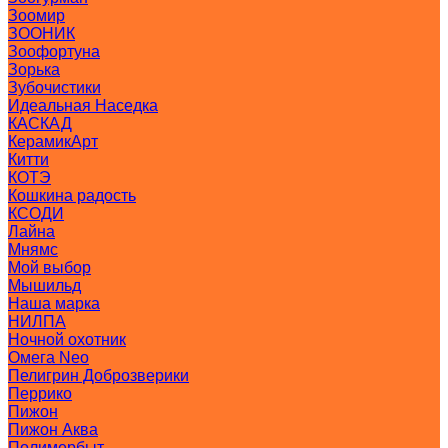
Зоомир
ЗООНИК
Зоофортуна
Зорька
Зубочистики
Идеальная Наседка
КАСКАД
КерамикАрт
Китти
КОТЭ
Кошкина радость
КСОДИ
Лайна
Мнямс
Мой выбор
Мышильд
Наша марка
НИЛПА
Ночной охотник
Омега Neo
Пелигрин Доброзверики
Перрико
Пижон
Пижон Аква
Полимербыт