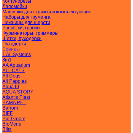
Колтунорезы
Лапомойки
Машинки для стрижки и комплектующие
Наборы для груминга
Ножницы для шерсти
Расчёски, грабли
Фурминаторы, триммеры
Щётки, пуходёрки
Пуходерки
Бренды
1 All Systems
8in1
AA Aquarium
ALL CATS
All Dogs
All Pappies
Aqua El
AQUA STORY
Atlantis Plast
BAMA PET
Barrom
BIFF
Bio-Groom
BioMenu
Blitz