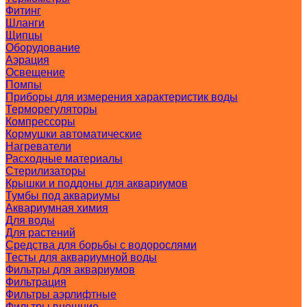
Фитинг
Шланги
Щипцы
Оборудование
Аэрация
Освещение
Помпы
Приборы для измерения характеристик воды
Терморегуляторы
Компрессоры
Кормушки автоматические
Нагреватели
Расходные материалы
Стерилизаторы
Крышки и поддоны для аквариумов
Тумбы под аквариумы
Аквариумная химия
Для воды
Для растений
Средства для борьбы с водорослями
Тесты для аквариумной воды
Фильтры для аквариумов
Фильтрация
Фильтры аэрлифтные
Фильтры внешние