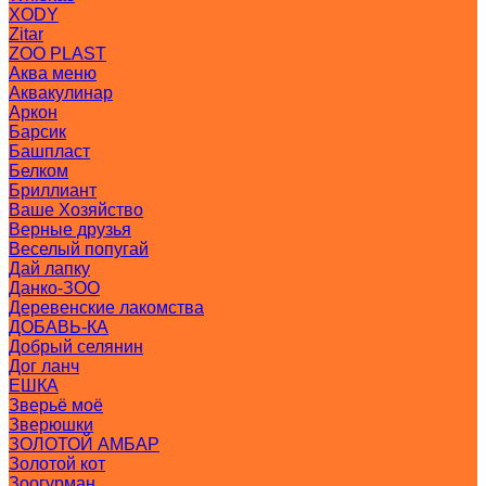
XODY
Zitar
ZOO PLAST
Аква меню
Аквакулинар
Аркон
Барсик
Башпласт
Белком
Бриллиант
Ваше Хозяйство
Верные друзья
Веселый попугай
Дай лапку
Данко-ЗОО
Деревенские лакомства
ДОБАВЬ-КА
Добрый селянин
Дог ланч
ЕШКА
Зверьё моё
Зверюшки
ЗОЛОТОЙ АМБАР
Золотой кот
Зоогурман