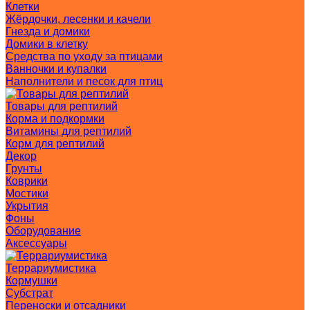
Клетки
Жёрдочки, лесенки и качели
Гнезда и домики
Домики в клетку
Средства по уходу за птицами
Ванночки и купалки
Наполнители и песок для птиц
Товары для рептилий
Корма и подкормки
Витамины для рептилий
Корм для рептилий
Декор
Грунты
Коврики
Мостики
Укрытия
Фоны
Оборудование
Аксессуары
Террариумистика
Кормушки
Субстрат
Переноски и отсадники