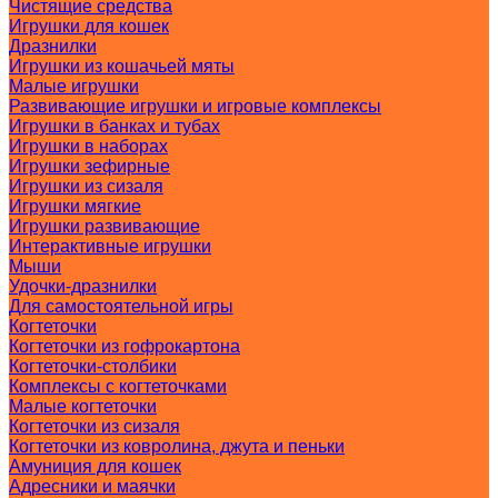
Чистящие средства
Игрушки для кошек
Дразнилки
Игрушки из кошачьей мяты
Малые игрушки
Развивающие игрушки и игровые комплексы
Игрушки в банках и тубах
Игрушки в наборах
Игрушки зефирные
Игрушки из сизаля
Игрушки мягкие
Игрушки развивающие
Интерактивные игрушки
Мыши
Удочки-дразнилки
Для самостоятельной игры
Когтеточки
Когтеточки из гофрокартона
Когтеточки-столбики
Комплексы с когтеточками
Малые когтеточки
Когтеточки из сизаля
Когтеточки из ковролина, джута и пеньки
Амуниция для кошек
Адресники и маячки