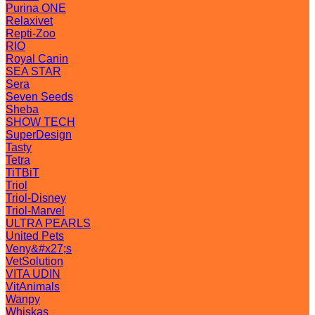
Purina ONE
Relaxivet
Repti-Zoo
RIO
Royal Canin
SEA STAR
Sera
Seven Seeds
Sheba
SHOW TECH
SuperDesign
Tasty
Tetra
TiTBiT
Triol
Triol-Disney
Triol-Marvel
ULTRA PEARLS
United Pets
Veny&#x27;s
VetSolution
VITA UDIN
VitAnimals
Wanpy
Whiskas