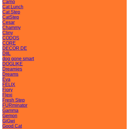
Carno
Cat Lunch
Cat Step
CatStep
Cesar
Chammy
Cliny
CODOS
CORE
DECOR DE
DIIL
dog gone smart
DOGLIKE
Dreamies
Dreams
Eva
FELIX
Fiory
Flexi
Fresh Step
FURminator
Gamma
Gemon
GiGwi
Good Cat