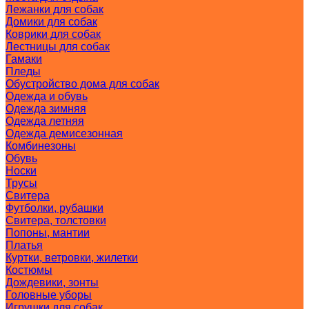
Лежанки для собак
Домики для собак
Коврики для собак
Лестницы для собак
Гамаки
Пледы
Обустройство дома для собак
Одежда и обувь
Одежда зимняя
Одежда летняя
Одежда демисезонная
Комбинезоны
Обувь
Носки
Трусы
Свитера
Футболки, рубашки
Свитера, толстовки
Попоны, мантии
Платья
Куртки, ветровки, жилетки
Костюмы
Дождевики, зонты
Головные уборы
Игрушки для собак