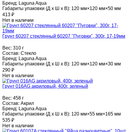
Бренд:
Laguna Aqua
Габариты упаковки (Д х Ш х В):
120 мм×120 мм×50 мм
413
₽
Нет в наличии
Грунт 60207 стеклянный 60207 "Пуговки", 300г, 17-19мм
Вес:
310 г
Состав:
Стекло
Бренд:
Laguna Aqua
Габариты упаковки (Д х Ш х В):
120 мм×120 мм×30 мм
290
₽
Нет в наличии
Грунт 016AG акриловый, 400г, зеленый
Вес:
458 г
Состав:
Акрил
Бренд:
Laguna Aqua
Габариты упаковки (Д х Ш х В):
120 мм×55 мм×165 мм
535
₽
Нет в наличии