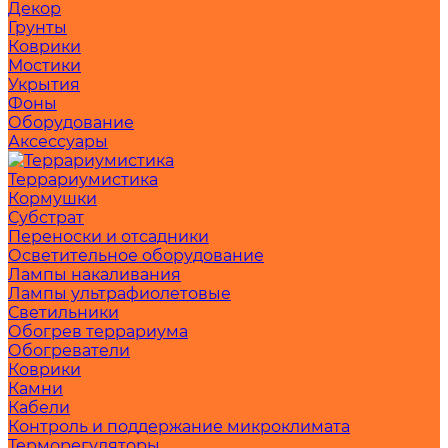
Декор
Грунты
Коврики
Мостики
Укрытия
Фоны
Оборудование
Аксессуары
Террариумистика
Кормушки
Субстрат
Переноски и отсадники
Осветительное оборудование
Лампы накаливания
Лампы ультрафиолетовые
Светильники
Обогрев террариума
Обогреватели
Коврики
Камни
Кабели
Контроль и поддержание микроклимата
Терморегуляторы