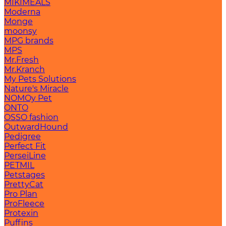
MIKIMEALS
Moderna
Monge
moonsy
MPG brands
MPS
Mr.Fresh
Mr.Kranch
My Pets Solutions
Nature's Miracle
NOMOy Pet
ONTO
OSSO fashion
OutwardHound
Pedigree
Perfect Fit
PerseiLine
PETMIL
Petstages
PrettyCat
Pro Plan
ProFleece
Protexin
Puffins