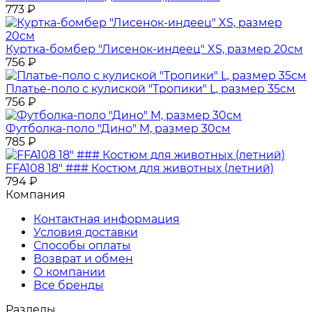
773
₽
Куртка-бомбер "Лисенок-индеец" XS, размер 20см
756
₽
Платье-поло с кулиской "Тропики" L, размер 35см
756
₽
Футболка-поло "Дино" M, размер 30см
785
₽
FFA108 18" ### Костюм для животных (летний)
794
₽
Компания
Контактная информация
Условия доставки
Способы оплаты
Возврат и обмен
О компании
Все бренды
Разделы