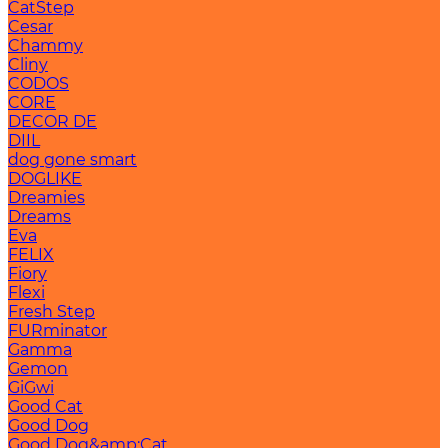
CatStep
Cesar
Chammy
Cliny
CODOS
CORE
DECOR DE
DIIL
dog gone smart
DOGLIKE
Dreamies
Dreams
Eva
FELIX
Fiory
Flexi
Fresh Step
FURminator
Gamma
Gemon
GiGwi
Good Cat
Good Dog
Good Dog&amp;Cat