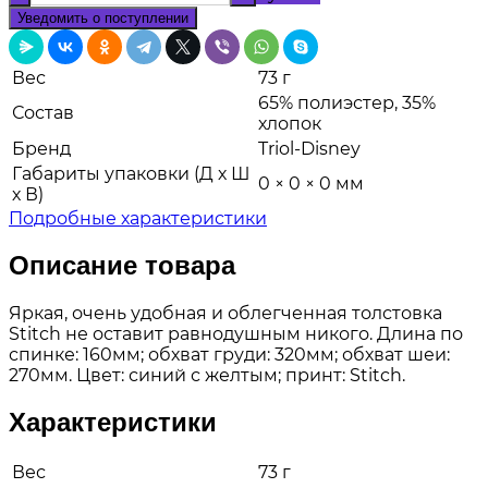
Уведомить о поступлении
Вес
73 г
65% полиэстер, 35%
Состав
хлопок
Бренд
Triol-Disney
Габариты упаковки (Д х Ш
0 × 0 × 0 мм
х В)
Подробные характеристики
Описание товара
Яркая, очень удобная и облегченная толстовка
Stitch не оставит равнодушным никого. Длина по
спинке: 160мм; обхват груди: 320мм; обхват шеи:
270мм. Цвет: синий с желтым; принт: Stitch.
Характеристики
Вес
73 г