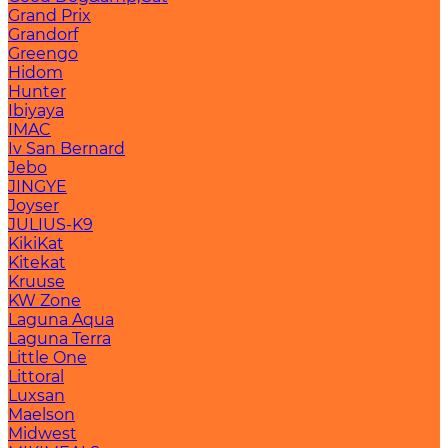
Grand Prix
Grandorf
Greengo
Hidom
Hunter
Ibiyaya
IMAC
Iv San Bernard
Jebo
JINGYE
Joyser
JULIUS-K9
KikiKat
Kitekat
Kruuse
KW Zone
Laguna Aqua
Laguna Terra
Little One
Littoral
Luxsan
Maelson
Midwest