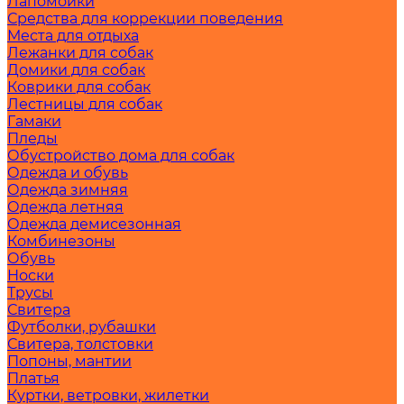
Лапомойки
Средства для коррекции поведения
Места для отдыха
Лежанки для собак
Домики для собак
Коврики для собак
Лестницы для собак
Гамаки
Пледы
Обустройство дома для собак
Одежда и обувь
Одежда зимняя
Одежда летняя
Одежда демисезонная
Комбинезоны
Обувь
Носки
Трусы
Свитера
Футболки, рубашки
Свитера, толстовки
Попоны, мантии
Платья
Куртки, ветровки, жилетки