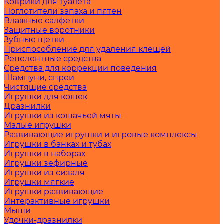
Коврики для туалета
Поглотители запаха и пятен
Влажные салфетки
Защитные воротники
Зубные щетки
Приспособление для удаления клещей
Репелентные средства
Средства для коррекции поведения
Шампуни, спреи
Чистящие средства
Игрушки для кошек
Дразнилки
Игрушки из кошачьей мяты
Малые игрушки
Развивающие игрушки и игровые комплексы
Игрушки в банках и тубах
Игрушки в наборах
Игрушки зефирные
Игрушки из сизаля
Игрушки мягкие
Игрушки развивающие
Интерактивные игрушки
Мыши
Удочки-дразнилки