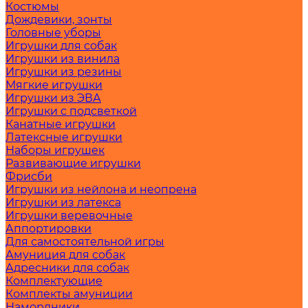
Костюмы
Дождевики, зонты
Головные уборы
Игрушки для собак
Игрушки из винила
Игрушки из резины
Мягкие игрушки
Игрушки из ЭВА
Игрушки с подсветкой
Канатные игрушки
Латексные игрушки
Наборы игрушек
Развивающие игрушки
Фрисби
Игрушки из нейлона и неопрена
Игрушки из латекса
Игрушки веревочные
Аппортировки
Для самостоятельной игры
Амуниция для собак
Адресники для собак
Комплектующие
Комплекты амуниции
Намордники