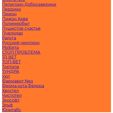
Пелигрин Доброзверики
Перрико
Пижон
Пижон Аква
Полимербыт
Пушистое счастье
Пчелодар
Радуга
Русский чемпион
РЫБята
СТОП ПРОБЛЕМА
ТД ВЕТ
ТОП-ВЕТ
Тортила
ТУНДРА
Уют
Фармавит Neo
Ферма кота Фёдора
Хвостел
Чистотел
Экософт
Эльф
Юнитабс