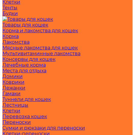
Клетки
Тенты
Будки
Товары для кошек
Корма и лакомства для кошек
Корма
Лакомства
Мясные лакомства для кошек
Мультивитаминные лакомства
Консервы для кошек
Лечебные корма
Места для отдыха
Домики
Коврики
Лежанки
Гамаки
Туннели для кошек
Лестницы
Клетки
Перевозка кошек
Переноски
Сумки и рюкзаки для переноски
Клетки-переноски