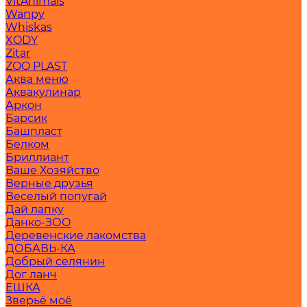
VitAnimals
Wanpy
Whiskas
XODY
Zitar
ZOO PLAST
Аква меню
Аквакулинар
Аркон
Барсик
Башпласт
Белком
Бриллиант
Ваше Хозяйство
Верные друзья
Веселый попугай
Дай лапку
Данко-ЗОО
Деревенские лакомства
ДОБАВЬ-КА
Добрый селянин
Дог ланч
ЕШКА
Зверьё моё