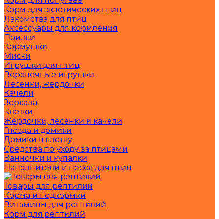
Корм для попугаев
Корм для экзотических птиц
Лакомства для птиц
Аксессуары для кормления
Поилки
Кормушки
Миски
Игрушки для птиц
Веревочные игрушки
Лесенки, жердочки
Качели
Зеркала
Клетки
Жёрдочки, лесенки и качели
Гнезда и домики
Домики в клетку
Средства по уходу за птицами
Ванночки и купалки
Наполнители и песок для птиц
Товары для рептилий
Корма и подкормки
Витамины для рептилий
Корм для рептилий