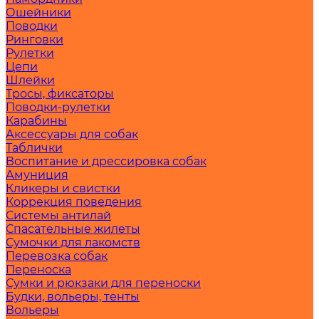
Ошейники
Поводки
Ринговки
Рулетки
Цепи
Шлейки
Тросы, фиксаторы
Поводки-рулетки
Карабины
Аксессуары для собак
Таблички
Воспитание и дрессировка собак
Амуниция
Кликеры и свистки
Коррекция поведения
Системы антилай
Спасательные жилеты
Сумочки для лакомств
Перевозка собак
Переноска
Сумки и рюкзаки для переноски
Будки, вольеры, тенты
Вольеры