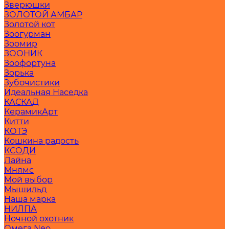
Зверюшки
ЗОЛОТОЙ АМБАР
Золотой кот
Зоогурман
Зоомир
ЗООНИК
Зоофортуна
Зорька
Зубочистики
Идеальная Наседка
КАСКАД
КерамикАрт
Китти
КОТЭ
Кошкина радость
КСОДИ
Лайна
Мнямс
Мой выбор
Мышильд
Наша марка
НИЛПА
Ночной охотник
Омега Neo