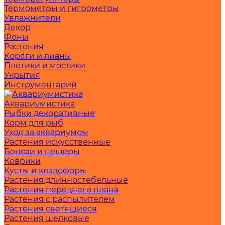
Термометры и гигрометры
Увлажнители
Декор
Фоны
Растения
Коряги и лианы
Плотики и мостики
Укрытия
Инструментарий
Аквариумистика
Рыбки декоративные
Корм для рыб
Уход за аквариумом
Растения искусственные
Бонсаи и пещеры
Коврики
Кусты и кладофоры
Растения длинностебельные
Растения переднего плана
Растения с распылителем
Растения светящиеся
Растения шелковые