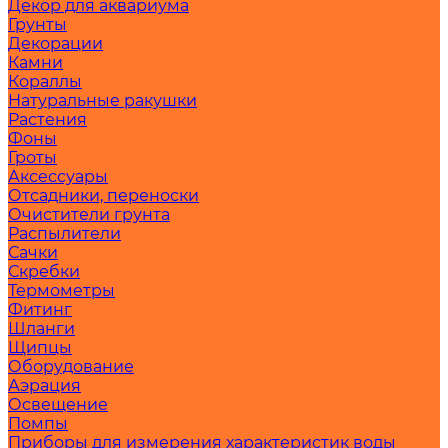
Декор для аквариума
Грунты
Декорации
Камни
Кораллы
Натуральные ракушки
Растения
Фоны
Гроты
Аксессуары
Отсадники, переноски
Очистители грунта
Распылители
Сачки
Скребки
Термометры
Фитинг
Шланги
Щипцы
Оборудование
Аэрация
Освещение
Помпы
Приборы для измерения характеристик воды