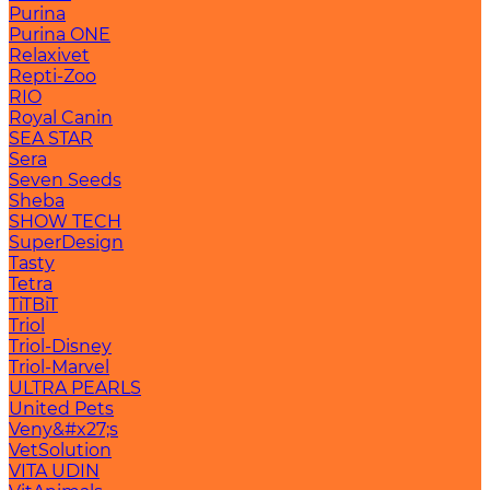
Purina
Purina ONE
Relaxivet
Repti-Zoo
RIO
Royal Canin
SEA STAR
Sera
Seven Seeds
Sheba
SHOW TECH
SuperDesign
Tasty
Tetra
TiTBiT
Triol
Triol-Disney
Triol-Marvel
ULTRA PEARLS
United Pets
Veny&#x27;s
VetSolution
VITA UDIN