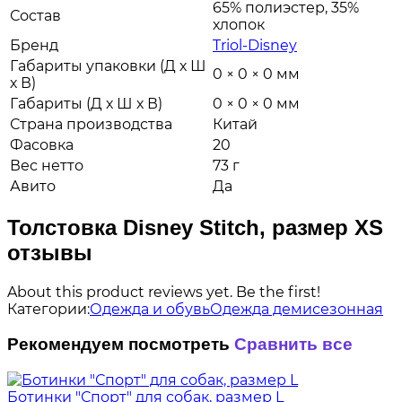
65% полиэстер, 35%
Состав
хлопок
Бренд
Triol-Disney
Габариты упаковки (Д х Ш
0 × 0 × 0 мм
х В)
Габариты (Д х Ш х В)
0 × 0 × 0 мм
Страна производства
Китай
Фасовка
20
Вес нетто
73 г
Авито
Да
Толстовка Disney Stitch, размер XS
отзывы
About this product reviews yet. Be the first!
Категории:
Одежда и обувь
Одежда демисезонная
Рекомендуем посмотреть
Сравнить все
Ботинки "Спорт" для собак, размер L