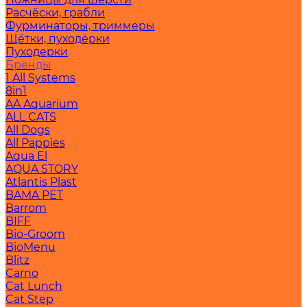
Расчёски, грабли
Фурминаторы, триммеры
Щётки, пуходёрки
Пуходерки
Бренды
1 All Systems
8in1
AA Aquarium
ALL CATS
All Dogs
All Pappies
Aqua El
AQUA STORY
Atlantis Plast
BAMA PET
Barrom
BIFF
Bio-Groom
BioMenu
Blitz
Carno
Cat Lunch
Cat Step