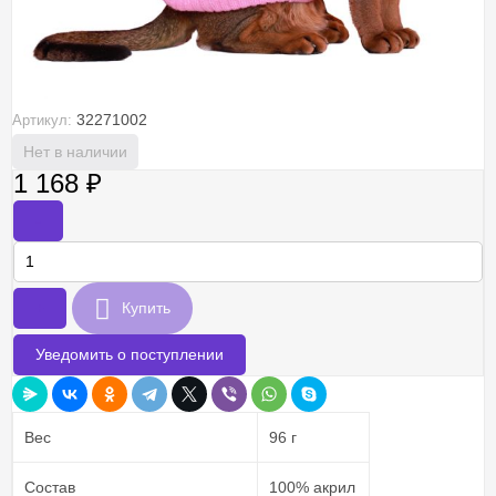
32271002
Артикул:
Нет в наличии
1 168
₽
-
+
Купить
Уведомить о поступлении
Вес
96 г
Состав
100% акрил