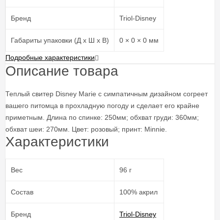
Бренд
Triol-Disney
Габариты упаковки (Д х Ш х В)
0 × 0 × 0 мм
Подробные характеристики
Описание товара
Теплый свитер Disney Marie c симпатичным дизайном согреет
вашего питомца в прохладную погоду и сделает его крайне
приметным. Длина по спинке: 250мм; обхват груди: 360мм;
обхват шеи: 270мм. Цвет: розовый; принт: Minnie.
Характеристики
Вес
96 г
Состав
100% акрил
Бренд
Triol-Disney