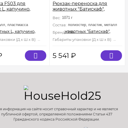
а FS03 для
Рюкзак-переноска для
L, капучино,
животных "Батискаф",
380мм
450*320*230мм, серия
Вес:
1071 г
TRAVEL
алл, пластмасса
Состав:
полиэстер, пластик, металл
Бренд:
Triol
аковки (Д х Ш х В):
1 мм×0 мм×0 мм
Габариты упаковки (Д х Ш х В):
450 мм×
₽
5 541
₽
я информация на сайте носит справочный характер и не является
публичной офертой, определяемой положениями Статьи 437
Гражданского кодекса Российской Федерации.