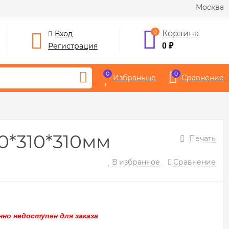
Москва
0
Корзина
Вход
Регистрация
0
₽
0
0
Избранные
Сравнение
0*310*310мм
Печать
В избранное
Сравнение
но недоступен для заказа