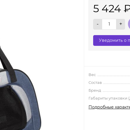
5 424
-
+
Уведомить о 
Вес
Состав
Бренд
Габариты упаковки (Д
Подробные характ