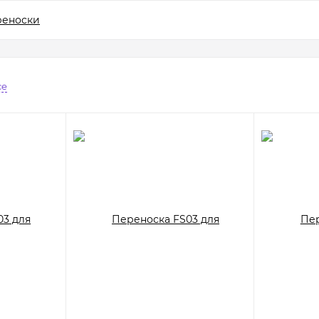
реноски
се