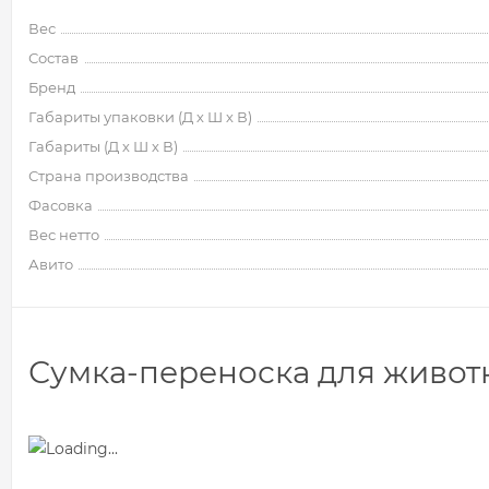
Вес
Состав
Бренд
Габариты упаковки (Д х Ш х В)
Габариты (Д х Ш х В)
Страна производства
Фасовка
Вес нетто
Авито
Сумка-переноска для животн