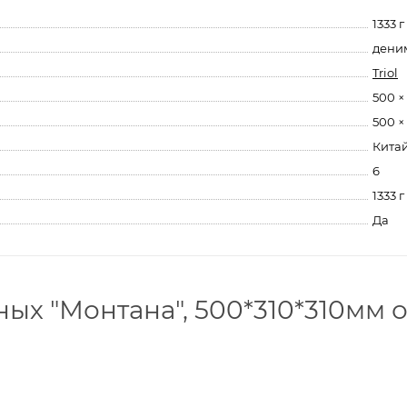
1333 г
деним
Triol
500 ×
500 ×
Кита
6
1333 г
Да
ых "Монтана", 500*310*310мм 