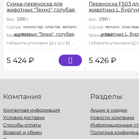
Сумка-переноска для
Переноска FS03 дл
животных "Техно", голубая,
животных L, бургун
500*260*300мм, серия
620*390*380мм
Вес:
1200 г
Вес:
2350 г
TRAVEL
Состав:
полиэстер, пластик, металл
Состав:
металл, пластма
Бренд:
Triol
Бренд:
Triol
Габариты упаковки (Д х Ш х В):
500 мм×300 мм×260 мм
Габариты упаковки (Д х 
5 424
₽
5 426
₽
Компания
Разделы
Контактная информация
Акции и скидки
Условия доставки
Новости компании
Способы оплаты
Информационные ст
Возврат и обмен
Политика конфиден