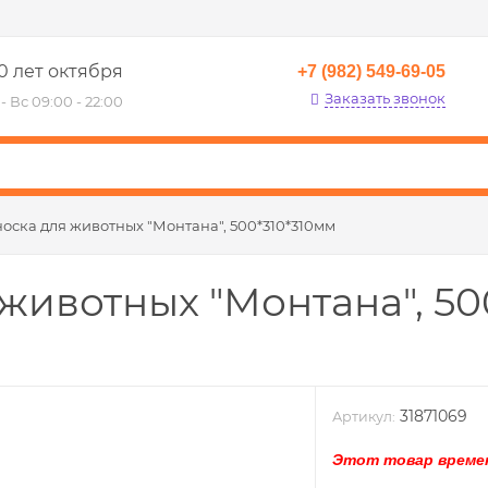
0 лет октября
+7 (982) 549-69-05
Заказать звонок
- Вс 09:00 - 22:00
оска для животных "Монтана", 500*310*310мм
животных "Монтана", 50
31871069
Артикул:
Этот товар времен