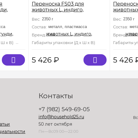
я
Переноска FS03 для
Переноск
ди,
животных L, индиго,
животных 
620*390*380мм
620*390*
Вес:
2350 г
Вес:
2350 г
сса
Состав:
металл, пластмасса
Состав:
мет
Бренд:
Triol
Бренд:
Triol
Ш х В):
1 мм×0 мм×0 мм
Габариты упаковки (Д х Ш х В):
1 мм×0 мм×0 мм
Габариты уп
5 426
₽
5 426
Контакты
+7 (982) 549-69-05
info@household25.ru
Вс
атьи
50 лет октября
циальности
Пн—Вс09:00—22:00