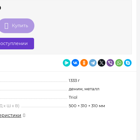
₽
Купить
поступлении
1333 г
деним, металл
Triol
 х Ш х В)
500 × 310 × 310 мм
еристики