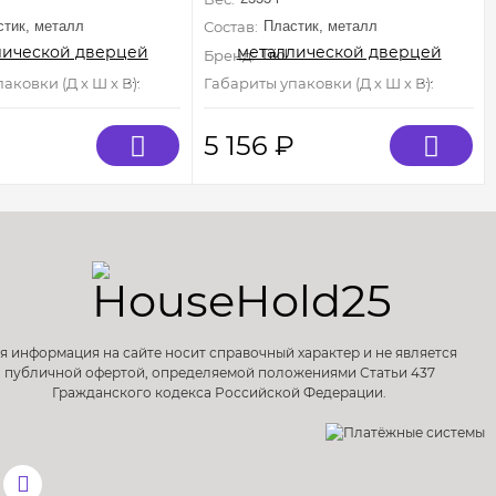
350мм, серия
600*390*350мм, серия
TRAVEL
стик, металл
Состав:
Пластик, металл
Бренд:
Triol
мм
аковки (Д х Ш х В):
1 мм×0 мм×0 мм
Габариты упаковки (Д х Ш х В):
1 мм×0
₽
5 156
₽
я информация на сайте носит справочный характер и не является
публичной офертой, определяемой положениями Статьи 437
Гражданского кодекса Российской Федерации.