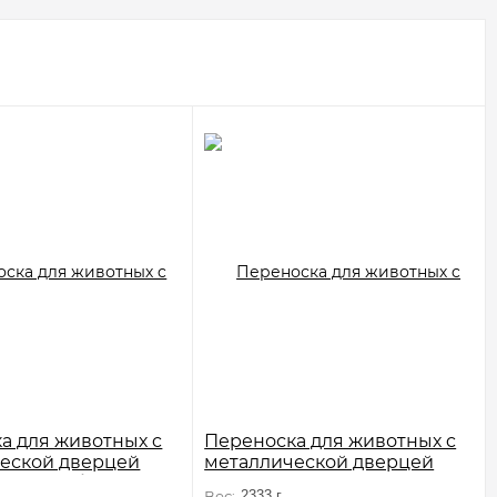
а для животных c
Переноска для животных c
еской дверцей
металлической дверцей
" L, голубая,
"Косточки" L, розовая,
Вес:
2333 г