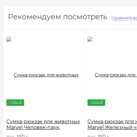
Рекомендуем посмотреть
Сравнить в
-1 014
₽
-1 014
₽
Сумка-рюкзак для животных
Сумка-рюкзак для
Marvel Человек-паук,
Marvel Железный ч
450*320*230мм
450*320*230мм
Вес:
1071 г
Вес:
1071 г