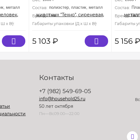
серия TRAVEL
600*390*
TRAVEL
ик, металл
Состав:
полиэстер, пластик, металл
Состав:
Пла
Бренд:
Triol
Бренд:
Triol
Ш х В):
450 мм×320 мм×230 мм
Габариты упаковки (Д х Ш х В):
400 мм×280 мм×250 
Габариты уп
5 103
₽
5 156
Контакты
+7 (982) 549-69-05
info@household25.ru
Вс
атьи
50 лет октября
циальности
Пн—Вс09:00—22:00