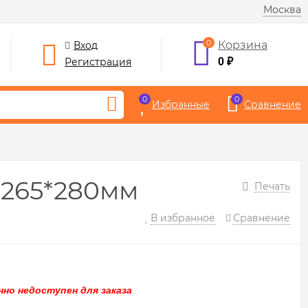
Москва
0
Корзина
Вход
Регистрация
0
₽
0
0
Избранные
Сравнение
*265*280мм
Печать
В избранное
Сравнение
но недоступен для заказа