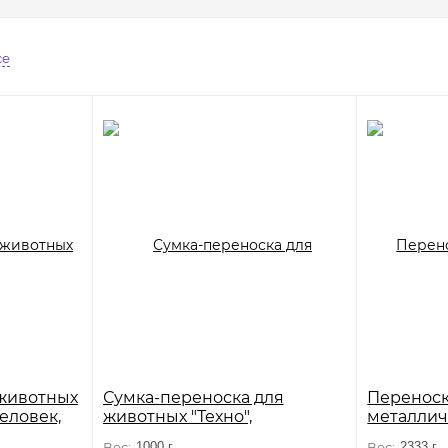
се
 животных
Сумка-переноска для
Переноск
еловек,
животных "Техно",
металлич
сиреневая, 400*250*280мм,
"Косточки
Вес:
1000 г
Вес:
2333 г