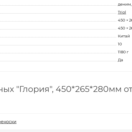
деним,
Triol
450 × 2
450 × 2
Китай
10
1180 г
Да
ых "Глория", 450*265*280мм о
реноски