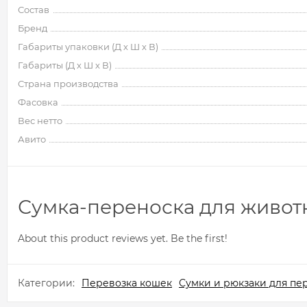
Состав
Бренд
Габариты упаковки (Д х Ш х В)
Габариты (Д х Ш х В)
Страна производства
Фасовка
Вес нетто
Авито
Сумка-переноска для животн
About this product reviews yet. Be the first!
Категории:
Перевозка кошек
Сумки и рюкзаки для пе