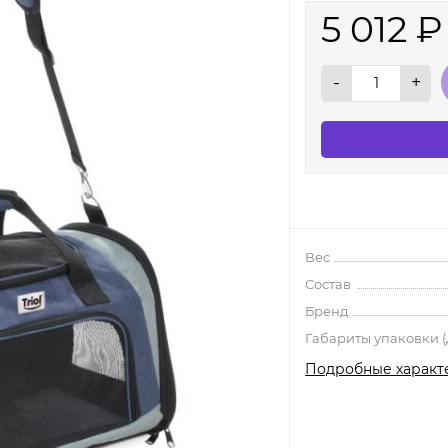
5 012
₽
-
+
Вес
Состав
Бренд
Габариты упаковки (Д
Подробные характ