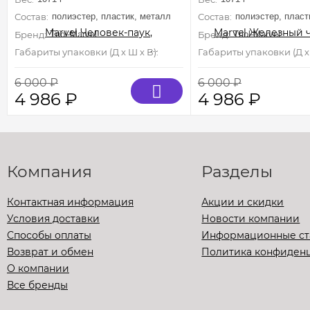
Состав:
полиэстер, пластик, металл
Состав:
полиэстер, пласт
Бренд:
Triol-Marvel
Бренд:
Triol-Marvel
Габариты упаковки (Д х Ш х В):
450 мм×320 мм×230 мм
Габариты упаковки (Д х 
6 000
₽
6 000
₽
4 986
₽
4 986
₽
Компания
Разделы
Контактная информация
Акции и скидки
Условия доставки
Новости компании
Способы оплаты
Информационные ст
Возврат и обмен
Политика конфиден
О компании
Все бренды