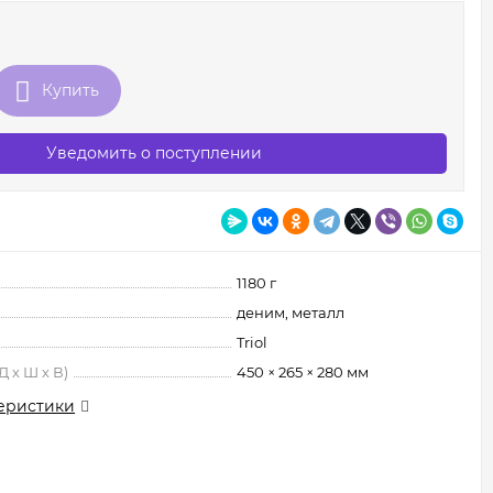
Купить
Уведомить о поступлении
1180 г
деним, металл
Triol
 х Ш х В)
450 × 265 × 280 мм
еристики