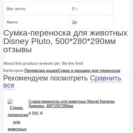
Вес нетто
0 г
Авито
Да
Сумка-переноска для животных
Disney Pluto, 500*280*290мм
отзывы
About this product reviews yet. Be the first!
Категории:
Перевозка кошек
Сумки и рюкзаки для переноски
Рекомендуем посмотреть
Сравнить
все
Сумка-переноска для животных Marvel Капитан
Америка, 400*250*280мм
4 581
₽