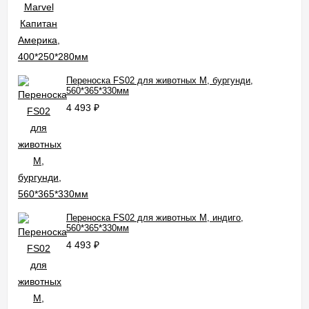
Переноска FS02 для животных M, бургунди,
560*365*330мм
4 493
₽
Переноска FS02 для животных M, индиго,
560*365*330мм
4 493
₽