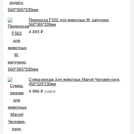
Переноска FS02 для животных M, капучино,
560*365*330мм
4 493
₽
Сумка-рюкзак для животных Marvel Человек-паук,
450*320*230мм
4 986
₽
6 000
₽