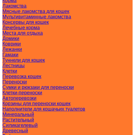
Корма
Лакомства
Мясные лакомства для кошек
Мультивитаминные лакомства
Консервы для кошек
Лечебные корма
Места для отдыха
Домики
Коврики
Лежанки
Гамаки
Туннели для кошек
Лестницы
Клетки
Перевозка кошек
Переноски
Сумки и рюкзаки для переноски
Клетки-переноски
Автоперевозки
Корзины для переноски кошек
Наполнители для кошачьих туалетов
Минеральный
Растительный
Силикагелевый
Древесный