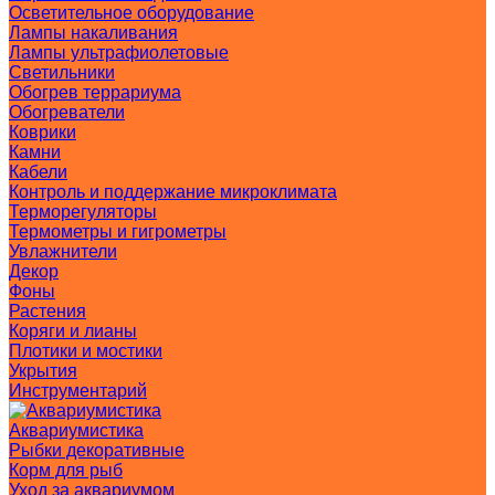
Осветительное оборудование
Лампы накаливания
Лампы ультрафиолетовые
Светильники
Обогрев террариума
Обогреватели
Коврики
Камни
Кабели
Контроль и поддержание микроклимата
Терморегуляторы
Термометры и гигрометры
Увлажнители
Декор
Фоны
Растения
Коряги и лианы
Плотики и мостики
Укрытия
Инструментарий
Аквариумистика
Рыбки декоративные
Корм для рыб
Уход за аквариумом