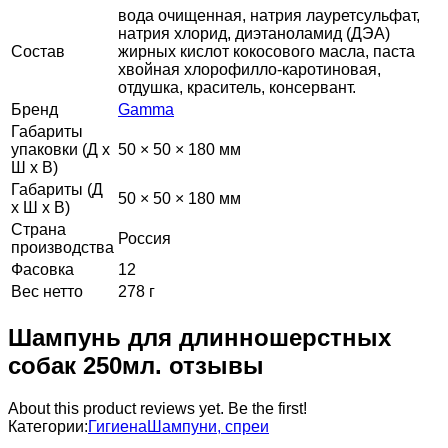
вода очищенная, натрия лауретсульфат,
натрия хлорид, диэтаноламид (ДЭА)
Состав
жирных кислот кокосового масла, паста
хвойная хлорофилло-каротиновая,
отдушка, краситель, консервант.
Бренд
Gamma
Габариты
упаковки (Д х
50 × 50 × 180 мм
Ш х В)
Габариты (Д
50 × 50 × 180 мм
х Ш х В)
Страна
Россия
производства
Фасовка
12
Вес нетто
278 г
Шампунь для длинношерстных
собак 250мл. отзывы
About this product reviews yet. Be the first!
Категории:
Гигиена
Шампуни, спреи