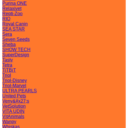
Purina ONE
Relaxivet
Repti-Zoo
RIO
Royal Canin
SEA STAR
Sera
Seven Seeds
Sheba
SHOW TECH
SuperDesign
Tasty
Tetra
TiTBiT
Triol
Triol-Disney
Triol-Marvel
ULTRA PEARLS
United Pets
Veny&#x27;s
VetSolution
VITA UDIN
VitAnimals
Wanpy
Whiskas