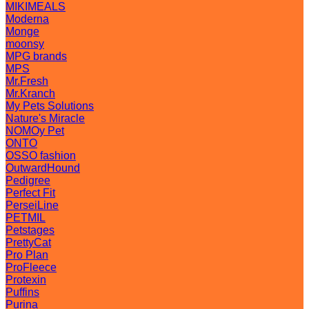
MIKIMEALS
Moderna
Monge
moonsy
MPG brands
MPS
Mr.Fresh
Mr.Kranch
My Pets Solutions
Nature's Miracle
NOMOy Pet
ONTO
OSSO fashion
OutwardHound
Pedigree
Perfect Fit
PerseiLine
PETMIL
Petstages
PrettyCat
Pro Plan
ProFleece
Protexin
Puffins
Purina