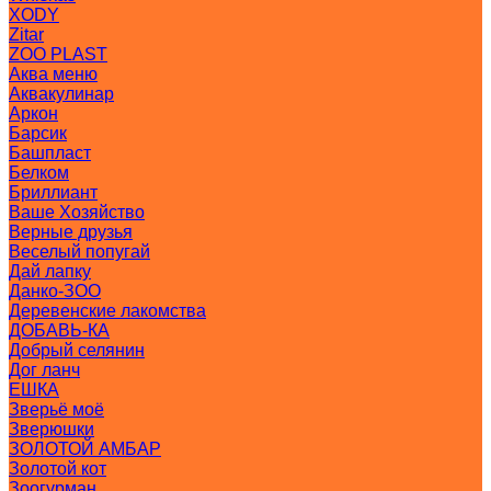
XODY
Zitar
ZOO PLAST
Аква меню
Аквакулинар
Аркон
Барсик
Башпласт
Белком
Бриллиант
Ваше Хозяйство
Верные друзья
Веселый попугай
Дай лапку
Данко-ЗОО
Деревенские лакомства
ДОБАВЬ-КА
Добрый селянин
Дог ланч
ЕШКА
Зверьё моё
Зверюшки
ЗОЛОТОЙ АМБАР
Золотой кот
Зоогурман