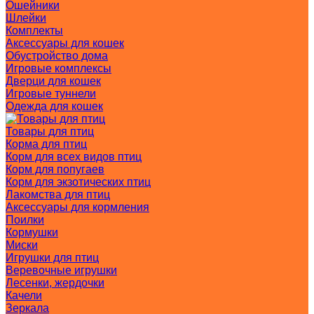
Ошейники
Шлейки
Комплекты
Аксессуары для кошек
Обустройство дома
Игровые комплексы
Дверци для кошек
Игровые туннели
Одежда для кошек
Товары для птиц
Корма для птиц
Корм для всех видов птиц
Корм для попугаев
Корм для экзотических птиц
Лакомства для птиц
Аксессуары для кормления
Поилки
Кормушки
Миски
Игрушки для птиц
Веревочные игрушки
Лесенки, жердочки
Качели
Зеркала