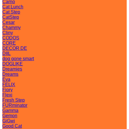
Carno
Cat Lunch
Cat Step
CatStep
Cesar
Chammy
Cliny
CODOS
CORE
DECOR DE
DIIL
dog gone smart
DOGLIKE
Dreamies
Dreams
Eva
FELIX
Fiory
Flexi
Fresh Step
FURminator
Gamma
Gemon
GiGwi
Good Cat