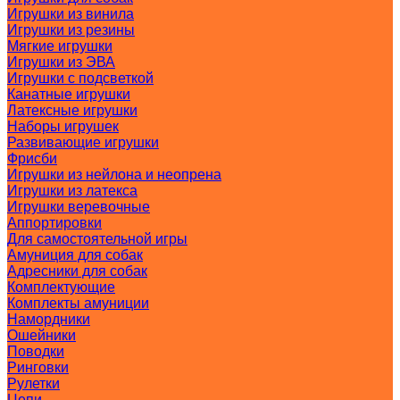
Игрушки из винила
Игрушки из резины
Мягкие игрушки
Игрушки из ЭВА
Игрушки с подсветкой
Канатные игрушки
Латексные игрушки
Наборы игрушек
Развивающие игрушки
Фрисби
Игрушки из нейлона и неопрена
Игрушки из латекса
Игрушки веревочные
Аппортировки
Для самостоятельной игры
Амуниция для собак
Адресники для собак
Комплектующие
Комплекты амуниции
Намордники
Ошейники
Поводки
Ринговки
Рулетки
Цепи