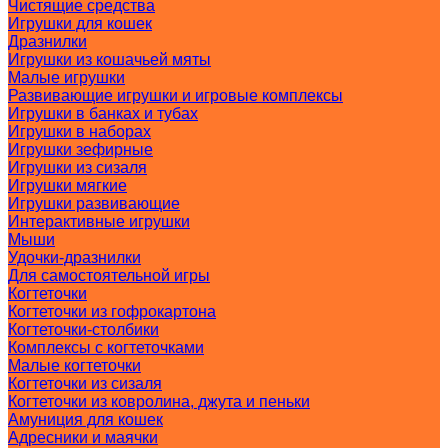
Чистящие средства
Игрушки для кошек
Дразнилки
Игрушки из кошачьей мяты
Малые игрушки
Развивающие игрушки и игровые комплексы
Игрушки в банках и тубах
Игрушки в наборах
Игрушки зефирные
Игрушки из сизаля
Игрушки мягкие
Игрушки развивающие
Интерактивные игрушки
Мыши
Удочки-дразнилки
Для самостоятельной игры
Когтеточки
Когтеточки из гофрокартона
Когтеточки-столбики
Комплексы с когтеточками
Малые когтеточки
Когтеточки из сизаля
Когтеточки из ковролина, джута и пеньки
Амуниция для кошек
Адресники и маячки