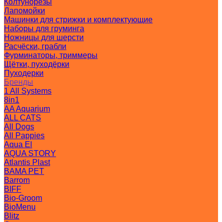
Колтунорезы
Лапомойки
Машинки для стрижки и комплектующие
Наборы для груминга
Ножницы для шерсти
Расчёски, грабли
Фурминаторы, триммеры
Щётки, пуходёрки
Пуходерки
Бренды
1 All Systems
8in1
AA Aquarium
ALL CATS
All Dogs
All Pappies
Aqua El
AQUA STORY
Atlantis Plast
BAMA PET
Barrom
BIFF
Bio-Groom
BioMenu
Blitz