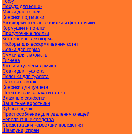
Тофу
Посуда для кошек
Миски для кошек
Коврики под миски
Автокормушки, автопоилки и фонтанчики
Кормушки и поилки
Прогулочные поилки
Контейнеры для корма
Наборы для вскармливания котят
Совки для корма
Сумки для лакомств
Гигиена
Лотки и туалеты-домики
Совки для туалета
Пеленки для туалета
Пакеты в лоток
Коврики для туалета
Поглотители запаха и пятен
Влажные салфетки
Защитные воротники
Зубные щетки
Приспособление для удаления клещей
Репелентные средства
Средства для коррекции поведения
Шампуни, спреи