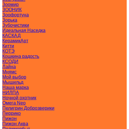
Зоомир
ЗООНИК
Зоофортуна
Зорька
Зубочистики
Идеальная Наседка
КАСКАД
КерамикАрт
Китти
КОТЭ
Кошкина радость
КСОДИ
Лайна
Мнямс
Мой выбор
Мышильд
Наша марка
НИЛПА
Ночной охотник
Омега Neo
Пелигрин Доброзверики
Перрико
Пижон
Пижон Аква
Полимербыт