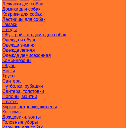
Лежанки для собак
Домики для собак
Коврики для собак
Лестницы для собак
Гамаки
Пледы
Обустройство дома для собак
Одежда и обувь
Одежда зимняя
Одежда летняя
Одежда демисезонная
Комбинезоны
Обувь
Носки
Трусы
Свитера
Футболки, рубашки
Свитера, толстовки
Попоны, мантии
Платья
Куртки, ветровки, жилетки
Костюмы
Дождевики, зонты
Головные уборы
Игрушки для собак