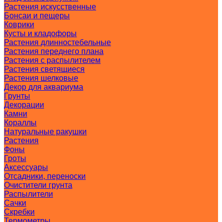
Растения искусственные
Бонсаи и пещеры
Коврики
Кусты и кладофоры
Растения длинностебельные
Растения переднего плана
Растения с распылителем
Растения светящиеся
Растения шелковые
Декор для аквариума
Грунты
Декорации
Камни
Кораллы
Натуральные ракушки
Растения
Фоны
Гроты
Аксессуары
Отсадники, переноски
Очистители грунта
Распылители
Сачки
Скребки
Термометры