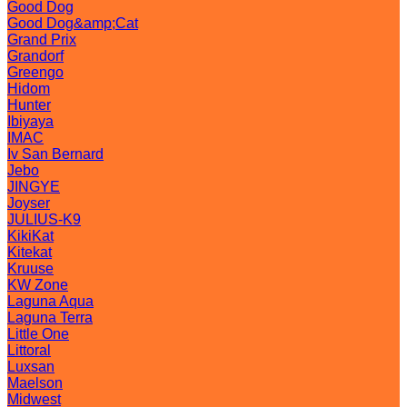
Good Dog
Good Dog&amp;Cat
Grand Prix
Grandorf
Greengo
Hidom
Hunter
Ibiyaya
IMAC
Iv San Bernard
Jebo
JINGYE
Joyser
JULIUS-K9
KikiKat
Kitekat
Kruuse
KW Zone
Laguna Aqua
Laguna Terra
Little One
Littoral
Luxsan
Maelson
Midwest