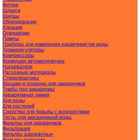
Фитинг
Шланги
Щипцы
Оборудование
Аэрация
Освещение
Помпы
Приборы для измерения характеристик воды
Терморегуляторы
Компрессоры
Кормушки автоматические
Нагреватели
Расходные материалы
Стерилизаторы
Крышки и поддоны для аквариумов
Тумбы под аквариумы
Аквариумная химия
Для воды
Для растений
Средства для борьбы с водорослями
Тесты для аквариумной воды
Фильтры для аквариумов
Фильтрация
Фильтры аэрлифтные
Фильтры внешние