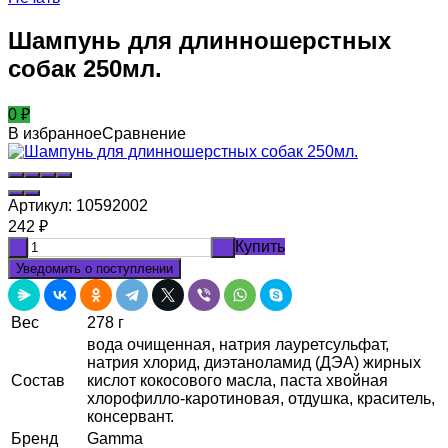
Шампунь для длинношерстных
собак 250мл.
0
₽
В избранное
Сравнение
Артикул:
10592002
242
₽
Купить
-
+
Уведомить о поступлении
Вес
278 г
вода очищенная, натрия лауретсульфат,
натрия хлорид, диэтаноламид (ДЭА) жирных
Состав
кислот кокосового масла, паста хвойная
хлорофилло-каротиновая, отдушка, краситель,
консервант.
Бренд
Gamma