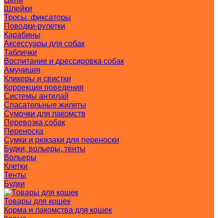
Шлейки
Тросы, фиксаторы
Поводки-рулетки
Карабины
Аксессуары для собак
Таблички
Воспитание и дрессировка собак
Амуниция
Кликеры и свистки
Коррекция поведения
Системы антилай
Спасательные жилеты
Сумочки для лакомств
Перевозка собак
Переноска
Сумки и рюкзаки для переноски
Будки, вольеры, тенты
Вольеры
Клетки
Тенты
Будки
Товары для кошек
Корма и лакомства для кошек