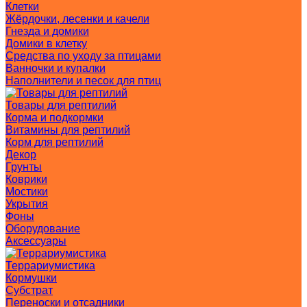
Клетки
Жёрдочки, лесенки и качели
Гнезда и домики
Домики в клетку
Средства по уходу за птицами
Ванночки и купалки
Наполнители и песок для птиц
Товары для рептилий
Корма и подкормки
Витамины для рептилий
Корм для рептилий
Декор
Грунты
Коврики
Мостики
Укрытия
Фоны
Оборудование
Аксессуары
Террариумистика
Кормушки
Субстрат
Переноски и отсадники