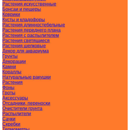
Растения искусственные
Бонсаи и пещеры
Коврики
Кусты и кладофоры
Растения длинностебельные
Растения переднего плана
Растения с распылителем
Растения светящиеся
Растения шелковые
Декор для аквариума
Грунты
Декорации
Камни
Кораллы
Натуральные ракушки
Растения
Фоны
Гроты
Аксессуары
Отсадники, переноски
Очистители грунта
Распылители
Сачки
Скребки
Термометры