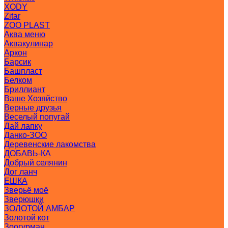
XODY
Zitar
ZOO PLAST
Аква меню
Аквакулинар
Аркон
Барсик
Башпласт
Белком
Бриллиант
Ваше Хозяйство
Верные друзья
Веселый попугай
Дай лапку
Данко-ЗОО
Деревенские лакомства
ДОБАВЬ-КА
Добрый селянин
Дог ланч
ЕШКА
Зверьё моё
Зверюшки
ЗОЛОТОЙ АМБАР
Золотой кот
Зоогурман