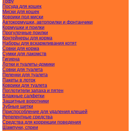
Тофу
Посуда для кошек
Миски для кошек
Коврики под миски
Автокормушки, автопоилки и фонтанчики
Кормушки и поилки
Прогулочные поилки
Контейнеры для корма
Наборы для вскармливания котят
Совки для корма
Сумки для лакомств
Гигиена
Лотки и туалеты-домики
Совки для туалета
Пеленки для туалета
Пакеты в лоток
Коврики для туалета
Поглотители запаха и пятен
Влажные салфетки
Защитные воротники
Зубные щетки
Приспособление для удаления клещей
Репелентные средства
Средства для коррекции поведения
Шампуни, спреи