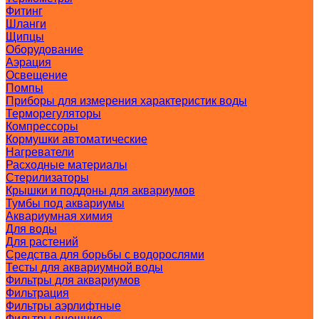
Фитинг
Шланги
Щипцы
Оборудование
Аэрация
Освещение
Помпы
Приборы для измерения характеристик воды
Терморегуляторы
Компрессоры
Кормушки автоматические
Нагреватели
Расходные материалы
Стерилизаторы
Крышки и поддоны для аквариумов
Тумбы под аквариумы
Аквариумная химия
Для воды
Для растений
Средства для борьбы с водорослями
Тесты для аквариумной воды
Фильтры для аквариумов
Фильтрация
Фильтры аэрлифтные
Фильтры внешние