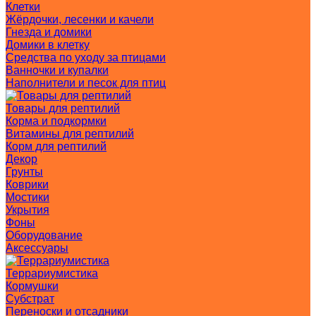
Клетки
Жёрдочки, лесенки и качели
Гнезда и домики
Домики в клетку
Средства по уходу за птицами
Ванночки и купалки
Наполнители и песок для птиц
Товары для рептилий
Корма и подкормки
Витамины для рептилий
Корм для рептилий
Декор
Грунты
Коврики
Мостики
Укрытия
Фоны
Оборудование
Аксессуары
Террариумистика
Кормушки
Субстрат
Переноски и отсадники