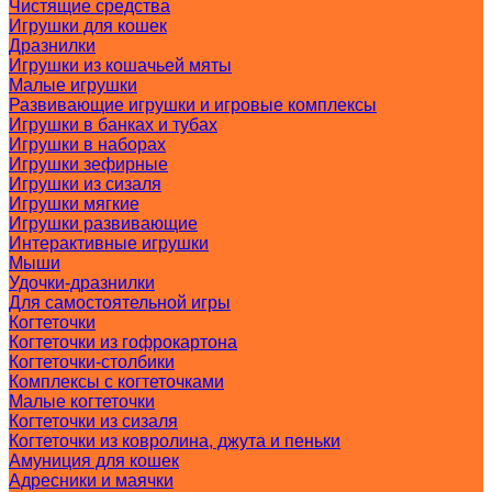
Чистящие средства
Игрушки для кошек
Дразнилки
Игрушки из кошачьей мяты
Малые игрушки
Развивающие игрушки и игровые комплексы
Игрушки в банках и тубах
Игрушки в наборах
Игрушки зефирные
Игрушки из сизаля
Игрушки мягкие
Игрушки развивающие
Интерактивные игрушки
Мыши
Удочки-дразнилки
Для самостоятельной игры
Когтеточки
Когтеточки из гофрокартона
Когтеточки-столбики
Комплексы с когтеточками
Малые когтеточки
Когтеточки из сизаля
Когтеточки из ковролина, джута и пеньки
Амуниция для кошек
Адресники и маячки