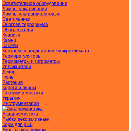
Осветительное оборудование
Лампы накаливания
Лампы ультрафиолетовые
Светильники
Обогрев террариума
Обогреватели
Коврики
Камни
Кабели
Контроль и поддержание микроклимата
Терморегуляторы
Термометры и гигрометры
Увлажнители
Декор
Фоны
Растения
Коряги и лианы
Плотики и мостики
Укрытия
Инструментарий
Аквариумистика
Рыбки декоративные
Корм для рыб
Уход за аквариумом