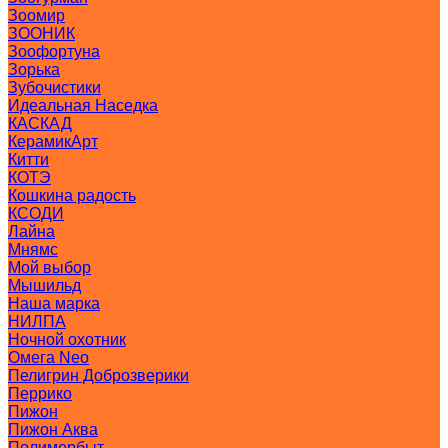
Зоомир
ЗООНИК
Зоофортуна
Зорька
Зубочистики
Идеальная Наседка
КАСКАД
КерамикАрт
Китти
КОТЭ
Кошкина радость
КСОДИ
Лайна
Мнямс
Мой выбор
Мышильд
Наша марка
НИЛПА
Ночной охотник
Омега Neo
Пелигрин Доброзверики
Перрико
Пижон
Пижон Аква
Полимербыт