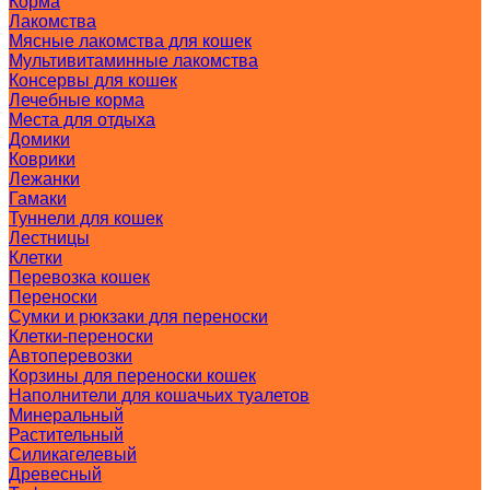
Корма
Лакомства
Мясные лакомства для кошек
Мультивитаминные лакомства
Консервы для кошек
Лечебные корма
Места для отдыха
Домики
Коврики
Лежанки
Гамаки
Туннели для кошек
Лестницы
Клетки
Перевозка кошек
Переноски
Сумки и рюкзаки для переноски
Клетки-переноски
Автоперевозки
Корзины для переноски кошек
Наполнители для кошачьих туалетов
Минеральный
Растительный
Силикагелевый
Древесный