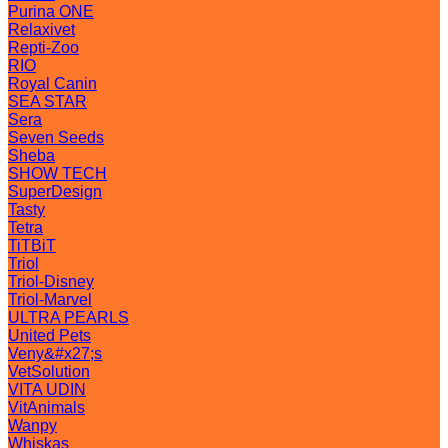
Purina ONE
Relaxivet
Repti-Zoo
RIO
Royal Canin
SEA STAR
Sera
Seven Seeds
Sheba
SHOW TECH
SuperDesign
Tasty
Tetra
TiTBiT
Triol
Triol-Disney
Triol-Marvel
ULTRA PEARLS
United Pets
Veny&#x27;s
VetSolution
VITA UDIN
VitAnimals
Wanpy
Whiskas