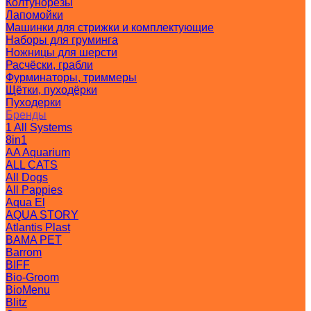
Колтунорезы
Лапомойки
Машинки для стрижки и комплектующие
Наборы для груминга
Ножницы для шерсти
Расчёски, грабли
Фурминаторы, триммеры
Щётки, пуходёрки
Пуходерки
Бренды
1 All Systems
8in1
AA Aquarium
ALL CATS
All Dogs
All Pappies
Aqua El
AQUA STORY
Atlantis Plast
BAMA PET
Barrom
BIFF
Bio-Groom
BioMenu
Blitz