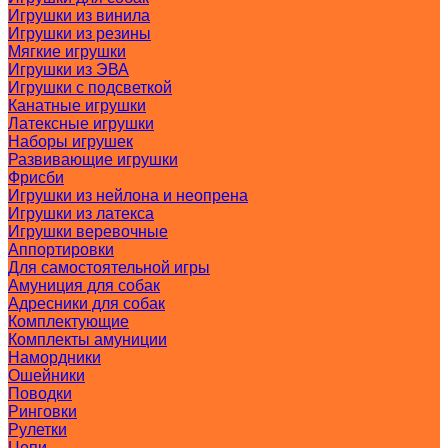
Игрушки из винила
Игрушки из резины
Мягкие игрушки
Игрушки из ЭВА
Игрушки с подсветкой
Канатные игрушки
Латексные игрушки
Наборы игрушек
Развивающие игрушки
Фрисби
Игрушки из нейлона и неопрена
Игрушки из латекса
Игрушки веревочные
Аппортировки
Для самостоятельной игры
Амуниция для собак
Адресники для собак
Комплектующие
Комплекты амуниции
Намордники
Ошейники
Поводки
Ринговки
Рулетки
Цепи