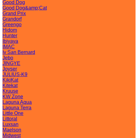
Good Dog
Good Dog&amp;Cat
Grand Prix
Grandorf
Greengo
Hidom
Hunter
Ibiyaya
IMAC
Iv San Bernard
Jebo
JINGYE
Joyser
JULIUS-K9
KikiKat
Kitekat
Kruuse
KW Zone
Laguna Aqua
Laguna Terra
Little One
Littoral
Luxsan
Maelson
Midwest