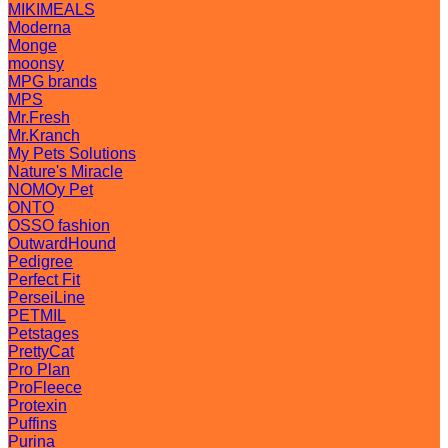
MIKIMEALS
Moderna
Monge
moonsy
MPG brands
MPS
Mr.Fresh
Mr.Kranch
My Pets Solutions
Nature's Miracle
NOMOy Pet
ONTO
OSSO fashion
OutwardHound
Pedigree
Perfect Fit
PerseiLine
PETMIL
Petstages
PrettyCat
Pro Plan
ProFleece
Protexin
Puffins
Purina