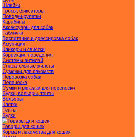
Шлейки
Тросы, фиксаторы
Поводки-рулетки
Карабины
Аксессуары для собак
Таблички
Воспитание и дрессировка собак
Амуниция
Кликеры и свистки
Коррекция поведения
Системы антилай
Спасательные жилеты
Сумочки для лакомств
Перевозка собак
Переноска
Сумки и рюкзаки для переноски
Будки, вольеры, тенты
Вольеры
Клетки
Тенты
Будки
Товары для кошек
Корма и лакомства для кошек