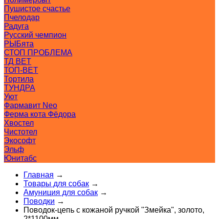
Пушистое счастье
Пчелодар
Радуга
Русский чемпион
РЫБята
СТОП ПРОБЛЕМА
ТД ВЕТ
ТОП-ВЕТ
Тортила
ТУНДРА
Уют
Фармавит Neo
Ферма кота Фёдора
Хвостел
Чистотел
Экософт
Эльф
Юнитабс
Главная
→
Товары для собак
→
Амуниция для собак
→
Поводки
→
Поводок-цепь с кожаной ручкой "Змейка", золото,
2*1100мм