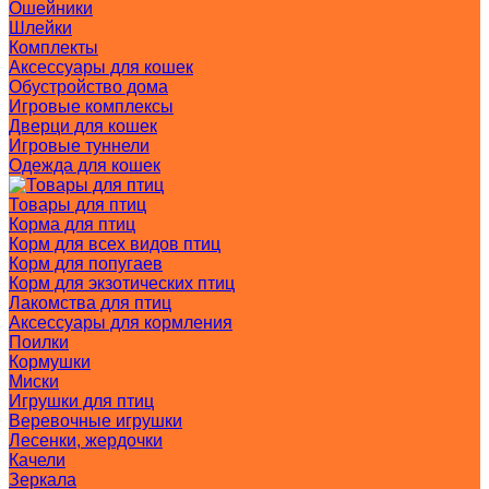
Ошейники
Шлейки
Комплекты
Аксессуары для кошек
Обустройство дома
Игровые комплексы
Дверци для кошек
Игровые туннели
Одежда для кошек
Товары для птиц
Корма для птиц
Корм для всех видов птиц
Корм для попугаев
Корм для экзотических птиц
Лакомства для птиц
Аксессуары для кормления
Поилки
Кормушки
Миски
Игрушки для птиц
Веревочные игрушки
Лесенки, жердочки
Качели
Зеркала