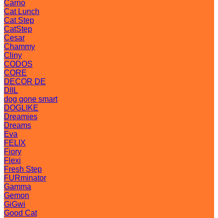
Carno
Cat Lunch
Cat Step
CatStep
Cesar
Chammy
Cliny
CODOS
CORE
DECOR DE
DIIL
dog gone smart
DOGLIKE
Dreamies
Dreams
Eva
FELIX
Fiory
Flexi
Fresh Step
FURminator
Gamma
Gemon
GiGwi
Good Cat