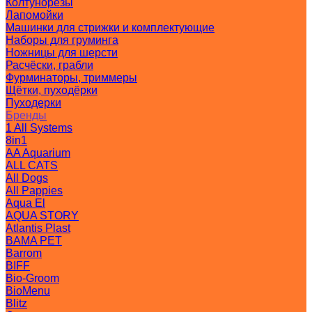
Колтунорезы
Лапомойки
Машинки для стрижки и комплектующие
Наборы для груминга
Ножницы для шерсти
Расчёски, грабли
Фурминаторы, триммеры
Щётки, пуходёрки
Пуходерки
Бренды
1 All Systems
8in1
AA Aquarium
ALL CATS
All Dogs
All Pappies
Aqua El
AQUA STORY
Atlantis Plast
BAMA PET
Barrom
BIFF
Bio-Groom
BioMenu
Blitz