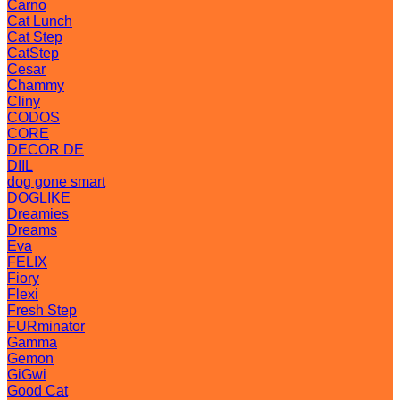
Carno
Cat Lunch
Cat Step
CatStep
Cesar
Chammy
Cliny
CODOS
CORE
DECOR DE
DIIL
dog gone smart
DOGLIKE
Dreamies
Dreams
Eva
FELIX
Fiory
Flexi
Fresh Step
FURminator
Gamma
Gemon
GiGwi
Good Cat