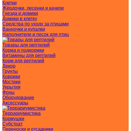
Клетки
Жёрдочки, лесенки и качели
Гнезда и домики
Домики в клетку
Средства по уходу за птицами
Ванночки и купалки
Наполнители и песок для птиц
Товары для рептилий
Корма и подкормки
Витамины для рептилий
Корм для рептилий
Декор
Грунты
Коврики
Мостики
Укрытия
Фоны
Оборудование
Аксессуары
Террариумистика
Кормушки
Субстрат
Переноски и отсадники