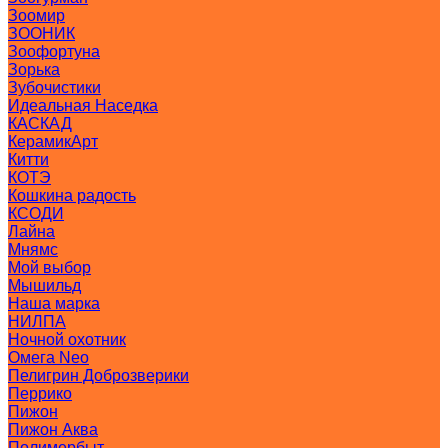
Зоомир
ЗООНИК
Зоофортуна
Зорька
Зубочистики
Идеальная Наседка
КАСКАД
КерамикАрт
Китти
КОТЭ
Кошкина радость
КСОДИ
Лайна
Мнямс
Мой выбор
Мышильд
Наша марка
НИЛПА
Ночной охотник
Омега Neo
Пелигрин Доброзверики
Перрико
Пижон
Пижон Аква
Полимербыт