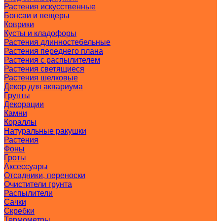
Растения искусственные
Бонсаи и пещеры
Коврики
Кусты и кладофоры
Растения длинностебельные
Растения переднего плана
Растения с распылителем
Растения светящиеся
Растения шелковые
Декор для аквариума
Грунты
Декорации
Камни
Кораллы
Натуральные ракушки
Растения
Фоны
Гроты
Аксессуары
Отсадники, переноски
Очистители грунта
Распылители
Сачки
Скребки
Термометры