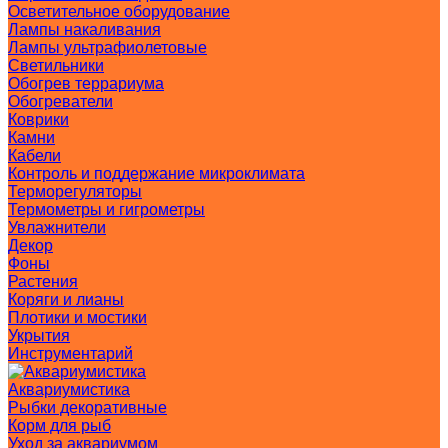
Осветительное оборудование
Лампы накаливания
Лампы ультрафиолетовые
Светильники
Обогрев террариума
Обогреватели
Коврики
Камни
Кабели
Контроль и поддержание микроклимата
Терморегуляторы
Термометры и гигрометры
Увлажнители
Декор
Фоны
Растения
Коряги и лианы
Плотики и мостики
Укрытия
Инструментарий
Аквариумистика
Рыбки декоративные
Корм для рыб
Уход за аквариумом