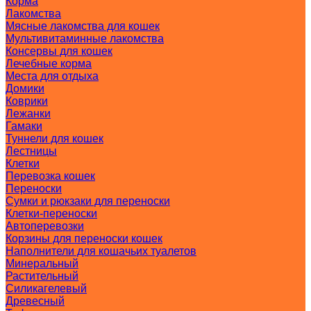
Корма
Лакомства
Мясные лакомства для кошек
Мультивитаминные лакомства
Консервы для кошек
Лечебные корма
Места для отдыха
Домики
Коврики
Лежанки
Гамаки
Туннели для кошек
Лестницы
Клетки
Перевозка кошек
Переноски
Сумки и рюкзаки для переноски
Клетки-переноски
Автоперевозки
Корзины для переноски кошек
Наполнители для кошачьих туалетов
Минеральный
Растительный
Силикагелевый
Древесный