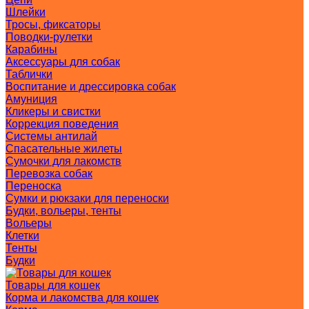
Шлейки
Тросы, фиксаторы
Поводки-рулетки
Карабины
Аксессуары для собак
Таблички
Воспитание и дрессировка собак
Амуниция
Кликеры и свистки
Коррекция поведения
Системы антилай
Спасательные жилеты
Сумочки для лакомств
Перевозка собак
Переноска
Сумки и рюкзаки для переноски
Будки, вольеры, тенты
Вольеры
Клетки
Тенты
Будки
Товары для кошек
Корма и лакомства для кошек