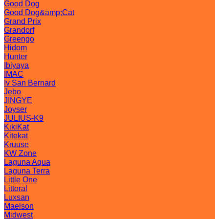
Good Dog
Good Dog&amp;Cat
Grand Prix
Grandorf
Greengo
Hidom
Hunter
Ibiyaya
IMAC
Iv San Bernard
Jebo
JINGYE
Joyser
JULIUS-K9
KikiKat
Kitekat
Kruuse
KW Zone
Laguna Aqua
Laguna Terra
Little One
Littoral
Luxsan
Maelson
Midwest