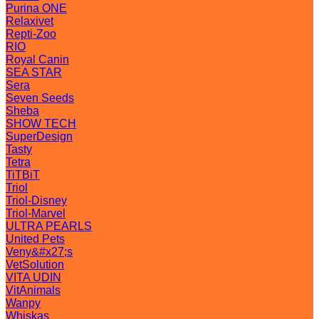
Purina ONE
Relaxivet
Repti-Zoo
RIO
Royal Canin
SEA STAR
Sera
Seven Seeds
Sheba
SHOW TECH
SuperDesign
Tasty
Tetra
TiTBiT
Triol
Triol-Disney
Triol-Marvel
ULTRA PEARLS
United Pets
Veny&#x27;s
VetSolution
VITA UDIN
VitAnimals
Wanpy
Whiskas