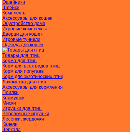
Ошейники
Шлейки
Комплекты
Аксессуары для кошек
Обустройство дома
Игровые комплексы
Дверци для кошек
Игровые туннели
Одежда для кошек
Товары для птиц
Корма для птиц
Корм для всех видов птиц
Корм для попугаев
Корм для экзотических птиц
Лакомства для птиц
Аксессуары для кормления
Поилки
Кормушки
Миски
Игрушки для птиц
Веревочные игрушки
Лесенки, жердочки
Качели
Зеркала