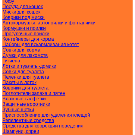
Тофу
Посуда для кошек
Миски для кошек
Коврики под миски
Автокормушки, автопоилки и фонтанчики
Кормушки и поилки
Прогулочные поилки
Контейнеры для корма
Наборы для вскармливания котят
Совки для корма
Сумки для лакомств
Гигиена
Лотки и туалеты-домики
Совки для туалета
Пеленки для туалета
Пакеты в лоток
Коврики для туалета
Поглотители запаха и пятен
Влажные салфетки
Защитные воротники
Зубные щетки
Приспособление для удаления клещей
Репелентные средства
Средства для коррекции поведения
Шампуни, спреи