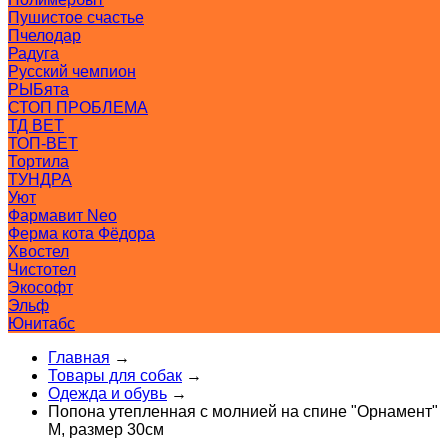
Пушистое счастье
Пчелодар
Радуга
Русский чемпион
РЫБята
СТОП ПРОБЛЕМА
ТД ВЕТ
ТОП-ВЕТ
Тортила
ТУНДРА
Уют
Фармавит Neo
Ферма кота Фёдора
Хвостел
Чистотел
Экософт
Эльф
Юнитабс
Главная
→
Товары для собак
→
Одежда и обувь
→
Попона утепленная с молнией на спине "Орнамент"
M, размер 30см