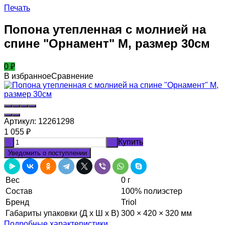
Печать
Попона утепленная с молнией на
спине "Орнамент" M, размер 30см
0
₽
В избранное
Сравнение
Артикул:
12261298
1 055
₽
Купить
-
+
Уведомить о поступлении
Вес
0 г
Состав
100% полиэстер
Бренд
Triol
Габариты упаковки (Д х Ш х В)
300 × 420 × 320 мм
Подробные характеристики