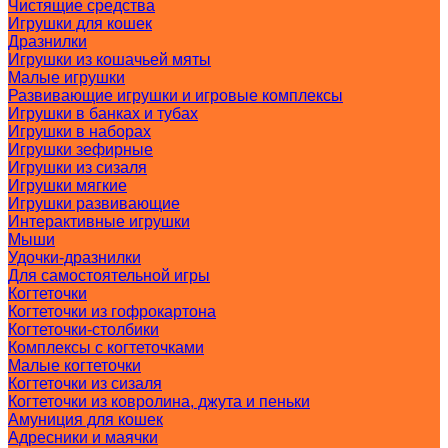
Чистящие средства
Игрушки для кошек
Дразнилки
Игрушки из кошачьей мяты
Малые игрушки
Развивающие игрушки и игровые комплексы
Игрушки в банках и тубах
Игрушки в наборах
Игрушки зефирные
Игрушки из сизаля
Игрушки мягкие
Игрушки развивающие
Интерактивные игрушки
Мыши
Удочки-дразнилки
Для самостоятельной игры
Когтеточки
Когтеточки из гофрокартона
Когтеточки-столбики
Комплексы с когтеточками
Малые когтеточки
Когтеточки из сизаля
Когтеточки из ковролина, джута и пеньки
Амуниция для кошек
Адресники и маячки