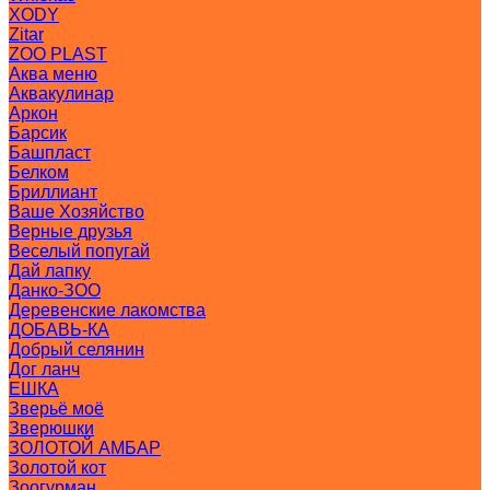
XODY
Zitar
ZOO PLAST
Аква меню
Аквакулинар
Аркон
Барсик
Башпласт
Белком
Бриллиант
Ваше Хозяйство
Верные друзья
Веселый попугай
Дай лапку
Данко-ЗОО
Деревенские лакомства
ДОБАВЬ-КА
Добрый селянин
Дог ланч
ЕШКА
Зверьё моё
Зверюшки
ЗОЛОТОЙ АМБАР
Золотой кот
Зоогурман