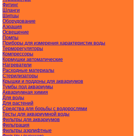
Фитинг
Шланги
Щипцы
Оборудование
Аэрация
Освещение
Помпы
Приборы для измерения характеристик воды
Терморегуляторы
Компрессоры
Кормушки автоматические
Нагреватели
Расходные материалы
Стерилизаторы
Крышки и поддоны для аквариумов
Тумбы под аквариумы
Аквариумная химия
Для воды
Для растений
Средства для борьбы с водорослями
Тесты для аквариумной воды
Фильтры для аквариумов
Фильтрация
Фильтры аэрлифтные
Фильтры внешние