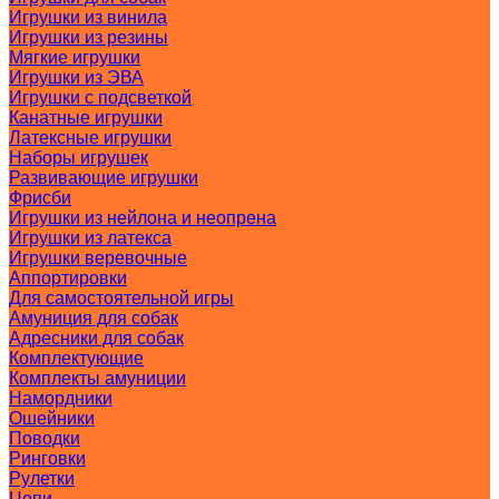
Игрушки из винила
Игрушки из резины
Мягкие игрушки
Игрушки из ЭВА
Игрушки с подсветкой
Канатные игрушки
Латексные игрушки
Наборы игрушек
Развивающие игрушки
Фрисби
Игрушки из нейлона и неопрена
Игрушки из латекса
Игрушки веревочные
Аппортировки
Для самостоятельной игры
Амуниция для собак
Адресники для собак
Комплектующие
Комплекты амуниции
Намордники
Ошейники
Поводки
Ринговки
Рулетки
Цепи