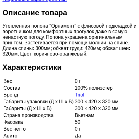
Описание товара
Утепленная попона "Орнамент" с флисовой подкладкой и
воротничком для комфортных прогулок даже в самую
ненастную погоду. Попона украшена оригинальным
принтом. Застегивается при помощи молнии на спине.
Длина спины: 300мм; обхват груди: 420мм; обхват шеи:
320мм. Цвет: коричнево-оранжевый.
Характеристики
Вес
0 г
Состав
100% полиэстер
Бренд
Triol
Габариты упаковки (Д х Ш х В)
300 × 420 × 320 мм
Габариты (Д х Ш х В)
300 × 420 × 320 мм
Страна производства
Вьетнам
Фасовка
50
Вес нетто
0 г
Авито
Да