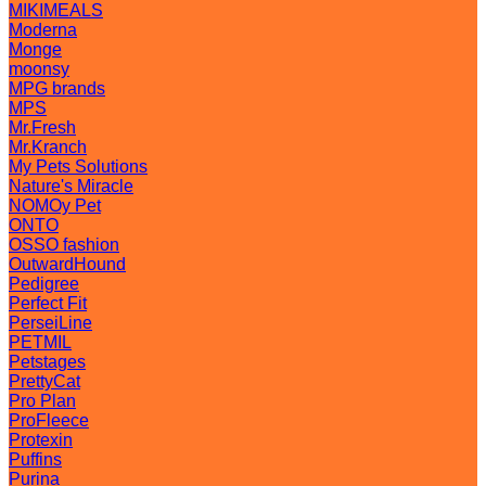
MIKIMEALS
Moderna
Monge
moonsy
MPG brands
MPS
Mr.Fresh
Mr.Kranch
My Pets Solutions
Nature's Miracle
NOMOy Pet
ONTO
OSSO fashion
OutwardHound
Pedigree
Perfect Fit
PerseiLine
PETMIL
Petstages
PrettyCat
Pro Plan
ProFleece
Protexin
Puffins
Purina