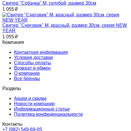
Свитер "Собачка" M, голубой, размер 30см
1 055
₽
Свитер "Снеговик" M, красный, размер 30см, серия NEW
YEAR
1 055
₽
Компания
Контактная информация
Условия доставки
Способы оплаты
Возврат и обмен
О компании
Все бренды
Разделы
Акции и скидки
Новости компании
Информационные статьи
Политика конфиденциальности
Контакты
+7 (982) 549-69-05