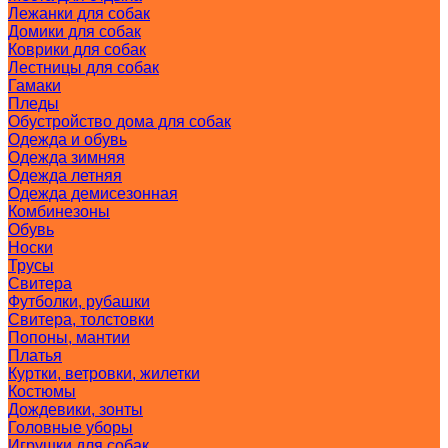
Лежанки для собак
Домики для собак
Коврики для собак
Лестницы для собак
Гамаки
Пледы
Обустройство дома для собак
Одежда и обувь
Одежда зимняя
Одежда летняя
Одежда демисезонная
Комбинезоны
Обувь
Носки
Трусы
Свитера
Футболки, рубашки
Свитера, толстовки
Попоны, мантии
Платья
Куртки, ветровки, жилетки
Костюмы
Дождевики, зонты
Головные уборы
Игрушки для собак