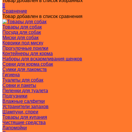
Товар добавлен в список избранных
0
Сравнение
Товар добавлен в список сравнения
Товары для собак
Посуда для собак
Миски для собак
Коврики под миску
Прогулочные поилки
Контейнеры для корма
Наборы для вскармливания щенков
Совки для корма собак
Сумки для лакомств
Гигиена
Туалеты для собак
Совки и пакеты
Пеленки для туалета
Подгузники
Влажные салфетки
Устранители запахов
Шампуни, спреи
Товары для купания
Чистящие средства
Лапомойки