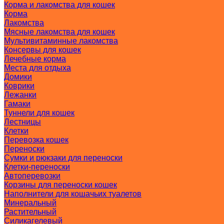
Корма и лакомства для кошек
Корма
Лакомства
Мясные лакомства для кошек
Мультивитаминные лакомства
Консервы для кошек
Лечебные корма
Места для отдыха
Домики
Коврики
Лежанки
Гамаки
Туннели для кошек
Лестницы
Клетки
Перевозка кошек
Переноски
Сумки и рюкзаки для переноски
Клетки-переноски
Автоперевозки
Корзины для переноски кошек
Наполнители для кошачьих туалетов
Минеральный
Растительный
Силикагелевый