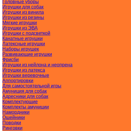
Головные уборы
Игрушки для собак
Игрушки из винила
Игрушки из резины
Мягкие игрушки
Игрушки из ЭВА
Игрушки с подсветкой
Канатные игрушки
Латексные игрушки
Наборы игрушек
Развивающие игрушки
Фрисби
Игрушки из нейлона и неопрена
Игрушки из латекса
Игрушки веревочные
Аппортировки
Для самостоятельной игры
Амуниция для собак
Адресники для собак
Комплектующие
Комплекты амуниции
Намордники
Ошейники
Поводки
Ринговки