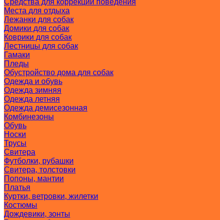
Средства для коррекции поведения
Места для отдыха
Лежанки для собак
Домики для собак
Коврики для собак
Лестницы для собак
Гамаки
Пледы
Обустройство дома для собак
Одежда и обувь
Одежда зимняя
Одежда летняя
Одежда демисезонная
Комбинезоны
Обувь
Носки
Трусы
Свитера
Футболки, рубашки
Свитера, толстовки
Попоны, мантии
Платья
Куртки, ветровки, жилетки
Костюмы
Дождевики, зонты