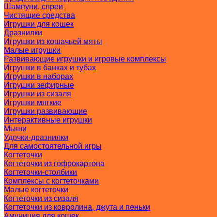
Шампуни, спреи
Чистящие средства
Игрушки для кошек
Дразнилки
Игрушки из кошачьей мяты
Малые игрушки
Развивающие игрушки и игровые комплексы
Игрушки в банках и тубах
Игрушки в наборах
Игрушки зефирные
Игрушки из сизаля
Игрушки мягкие
Игрушки развивающие
Интерактивные игрушки
Мыши
Удочки-дразнилки
Для самостоятельной игры
Когтеточки
Когтеточки из гофрокартона
Когтеточки-столбики
Комплексы с когтеточками
Малые когтеточки
Когтеточки из сизаля
Когтеточки из ковролина, джута и пеньки
Амуниция для кошек