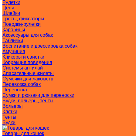
Рулетки
Цепи
Шлейки
Тросы, фиксаторы
Поводки-рулетки
Карабины
Аксессуары для собак
Таблички
Воспитание и дрессировка собак
Амуниция
Кликеры и свистки
Коррекция поведения
Системы антилай
Спасательные жилеты
Сумочки для лакомств
Перевозка собак
Переноска
Сумки и рюкзаки для переноски
Будки, вольеры, тенты
Вольеры
Клетки
Тенты
Будки
Товары для кошек