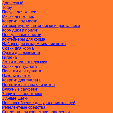
Древесный
Тофу
Посуда для кошек
Миски для кошек
Коврики под миски
Автокормушки, автопоилки и фонтанчики
Кормушки и поилки
Прогулочные поилки
Контейнеры для корма
Наборы для вскармливания котят
Совки для корма
Сумки для лакомств
Гигиена
Лотки и туалеты-домики
Совки для туалета
Пеленки для туалета
Пакеты в лоток
Коврики для туалета
Поглотители запаха и пятен
Влажные салфетки
Защитные воротники
Зубные щетки
Приспособление для удаления клещей
Репелентные средства
Средства для коррекции поведения