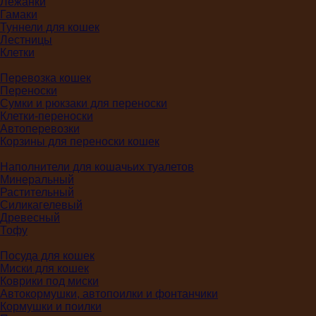
Лежанки
Гамаки
Туннели для кошек
Лестницы
Клетки
Перевозка кошек
Переноски
Сумки и рюкзаки для переноски
Клетки-переноски
Автоперевозки
Корзины для переноски кошек
Наполнители для кошачьих туалетов
Минеральный
Растительный
Силикагелевый
Древесный
Тофу
Посуда для кошек
Миски для кошек
Коврики под миски
Автокормушки, автопоилки и фонтанчики
Кормушки и поилки