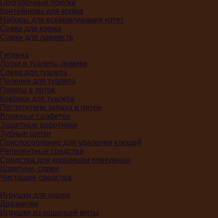
Прогулочные поилки
Контейнеры для корма
Наборы для вскармливания котят
Совки для корма
Сумки для лакомств
Гигиена
Лотки и туалеты-домики
Совки для туалета
Пеленки для туалета
Пакеты в лоток
Коврики для туалета
Поглотители запаха и пятен
Влажные салфетки
Защитные воротники
Зубные щетки
Приспособление для удаления клещей
Репелентные средства
Средства для коррекции поведения
Шампуни, спреи
Чистящие средства
Игрушки для кошек
Дразнилки
Игрушки из кошачьей мяты