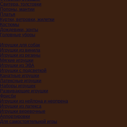
Свитера, толстовки
Попоны, мантии
Платья
Куртки, ветровки, жилетки
Костюмы
Дождевики, зонты
Головные уборы
Игрушки для собак
Игрушки из винила
Игрушки из резины
Мягкие игрушки
Игрушки из ЭВА
Игрушки с подсветкой
Канатные игрушки
Латексные игрушки
Наборы игрушек
Развивающие игрушки
Фрисби
Игрушки из нейлона и неопрена
Игрушки из латекса
Игрушки веревочные
Аппортировки
Для самостоятельной игры