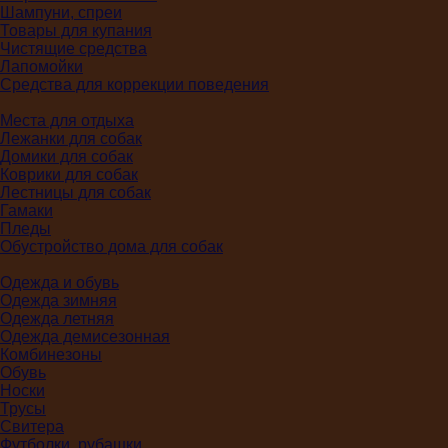
Шампуни, спреи
Товары для купания
Чистящие средства
Лапомойки
Средства для коррекции поведения
Места для отдыха
Лежанки для собак
Домики для собак
Коврики для собак
Лестницы для собак
Гамаки
Пледы
Обустройство дома для собак
Одежда и обувь
Одежда зимняя
Одежда летняя
Одежда демисезонная
Комбинезоны
Обувь
Носки
Трусы
Свитера
Футболки, рубашки