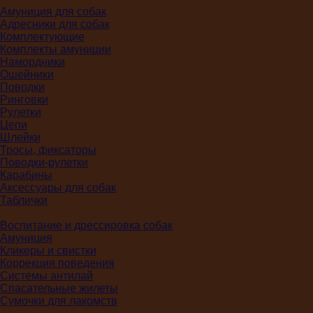
Амуниция для собак
Адресники для собак
Комплектующие
Комплекты амуниции
Намордники
Ошейники
Поводки
Ринговки
Рулетки
Цепи
Шлейки
Тросы, фиксаторы
Поводки-рулетки
Карабины
Аксессуары для собак
Таблички
Воспитание и дрессировка собак
Амуниция
Кликеры и свистки
Коррекция поведения
Системы антилай
Спасательные жилеты
Сумочки для лакомств