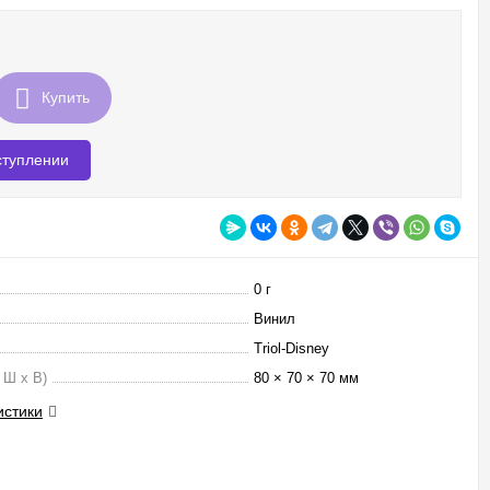
Купить
ступлении
0 г
Винил
Triol-Disney
 Ш х В)
80 × 70 × 70 мм
истики