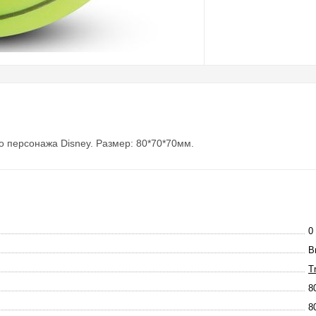
о персонажа Disney. Размер: 80*70*70мм.
0 
В
T
8
8