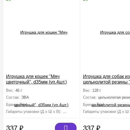
Игрушка для кошек "Мяч
Игрушка для собак из
цветочный", d35мм (уп.4шт.)
цельнолитой резины 
колокольчиком", d60
Вес:
46 г
Вес:
128 г
Состав:
ЭВА
Состав:
цельнолитая рези
Бренд:
Triol
Бренд:
Triol
Габариты упаковки (Д х Ш х В):
35 мм×35 мм×35 мм
Габариты упаковки (Д х Ш 
337
₽
337
₽