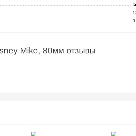
К
1
0 
isney Mike, 80мм отзывы