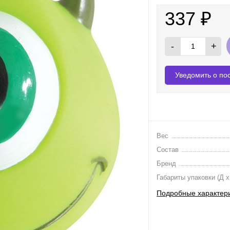
337
₽
-
+
Уведомить о по
Вес
Состав
Бренд
Габариты упаковки (Д х
Подробные характер