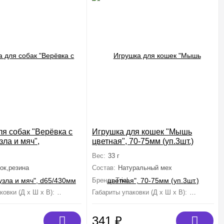
ля собак "Верёвка с
Игрушка для кошек "Мышь
зла и мяч",
цветная", 70-75мм (уп.3шт.)
Вес:
33 г
ок,резина
Состав:
Натуральный мех
Бренд:
Triol
ковки (Д х Ш х В):
430 мм×65 мм×65 мм
Габариты упаковки (Д х Ш х В):
70 мм×0 м
341
₽