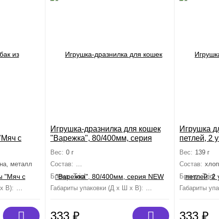
Игрушка-дразнилка для кошек
Игрушка д
"Мяч с
"Варежка", 80/400мм, серия
петлей, 2 у
мм
NEW YEAR
d65/430мм
Вес:
0 г
Вес:
139 г
на, металл
Состав:
полиэстер, пластмасса, бумага, металл
Состав:
хлоп
Бренд:
Triol
Бренд:
Triol
х В):
0 мм×0 мм×0 мм
Габариты упаковки (Д х Ш х В):
400 мм×60 мм×15 мм
Габариты упа
333
₽
333
₽