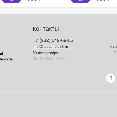
Контакты
+7 (982) 549-69-05
info@household25.ru
Вся и
о
ьи
50 лет октября
льности
Пн—Вс09:00—22:00