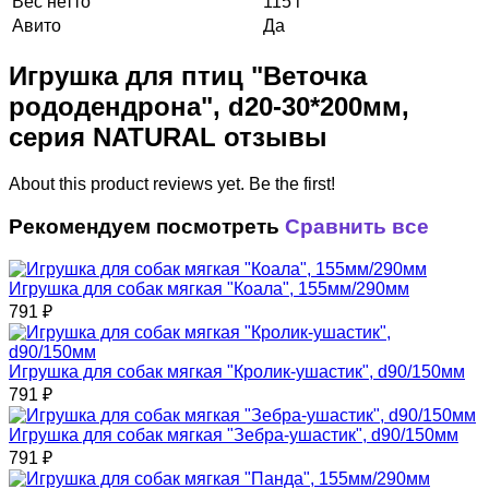
Вес нетто
115 г
Авито
Да
Игрушка для птиц "Веточка
рододендрона", d20-30*200мм,
серия NATURAL отзывы
About this product reviews yet. Be the first!
Рекомендуем посмотреть
Сравнить все
Игрушка для собак мягкая "Коала", 155мм/290мм
791
₽
Игрушка для собак мягкая "Кролик-ушастик", d90/150мм
791
₽
Игрушка для собак мягкая "Зебра-ушастик", d90/150мм
791
₽