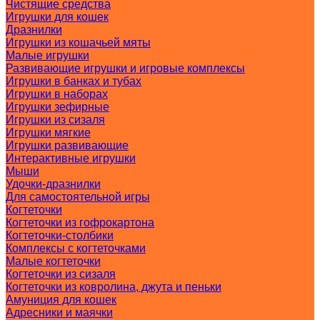
Чистящие средства
Игрушки для кошек
Дразнилки
Игрушки из кошачьей мяты
Малые игрушки
Развивающие игрушки и игровые комплексы
Игрушки в банках и тубах
Игрушки в наборах
Игрушки зефирные
Игрушки из сизаля
Игрушки мягкие
Игрушки развивающие
Интерактивные игрушки
Мыши
Удочки-дразнилки
Для самостоятельной игры
Когтеточки
Когтеточки из гофрокартона
Когтеточки-столбики
Комплексы с когтеточками
Малые когтеточки
Когтеточки из сизаля
Когтеточки из ковролина, джута и пеньки
Амуниция для кошек
Адресники и маячки