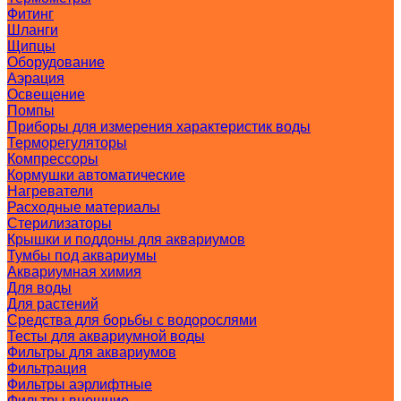
Фитинг
Шланги
Щипцы
Оборудование
Аэрация
Освещение
Помпы
Приборы для измерения характеристик воды
Терморегуляторы
Компрессоры
Кормушки автоматические
Нагреватели
Расходные материалы
Стерилизаторы
Крышки и поддоны для аквариумов
Тумбы под аквариумы
Аквариумная химия
Для воды
Для растений
Средства для борьбы с водорослями
Тесты для аквариумной воды
Фильтры для аквариумов
Фильтрация
Фильтры аэрлифтные
Фильтры внешние