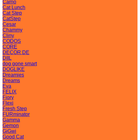
Carno
Cat Lunch
Cat Step
CatStep
Cesar
Chammy
Cliny
CODOS
CORE
DECOR DE
DIIL
dog gone smart
DOGLIKE
Dreamies
Dreams
Eva
FELIX
Fiory
Flexi
Fresh Step
FURminator
Gamma
Gemon
GiGwi
Good Cat