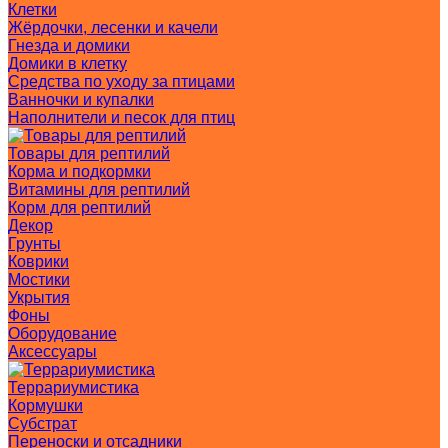
Клетки
Жёрдочки, лесенки и качели
Гнезда и домики
Домики в клетку
Средства по уходу за птицами
Ванночки и купалки
Наполнители и песок для птиц
Товары для рептилий
Корма и подкормки
Витамины для рептилий
Корм для рептилий
Декор
Грунты
Коврики
Мостики
Укрытия
Фоны
Оборудование
Аксессуары
Террариумистика
Кормушки
Субстрат
Переноски и отсадники