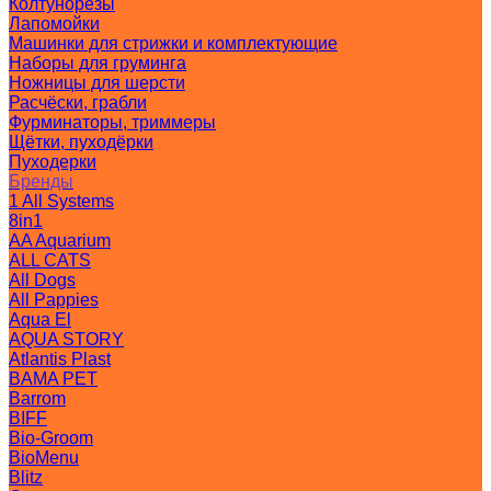
Колтунорезы
Лапомойки
Машинки для стрижки и комплектующие
Наборы для груминга
Ножницы для шерсти
Расчёски, грабли
Фурминаторы, триммеры
Щётки, пуходёрки
Пуходерки
Бренды
1 All Systems
8in1
AA Aquarium
ALL CATS
All Dogs
All Pappies
Aqua El
AQUA STORY
Atlantis Plast
BAMA PET
Barrom
BIFF
Bio-Groom
BioMenu
Blitz