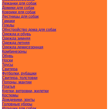
Лежанки для собак
Домики для собак
Коврики для собак
Лестницы для собак
Гамаки
Пледы
Обустройство дома для собак
Одежда и обувь
Одежда зимняя
Одежда летняя
Одежда демисезонная
Комбинезоны
Обувь
Носки
Трусы
Свитера
Футболки, рубашки
Свитера, толстовки
Попоны, мантии
Платья
Куртки, ветровки, жилетки
Костюмы
Дождевики, зонты
Головные уборы
Игрушки для собак