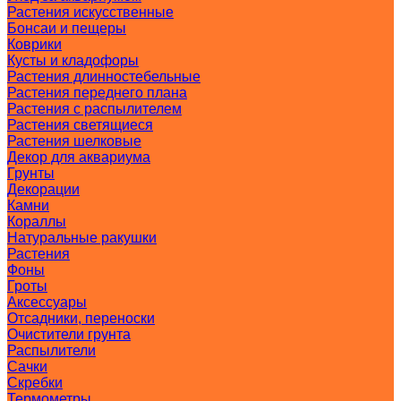
Растения искусственные
Бонсаи и пещеры
Коврики
Кусты и кладофоры
Растения длинностебельные
Растения переднего плана
Растения с распылителем
Растения светящиеся
Растения шелковые
Декор для аквариума
Грунты
Декорации
Камни
Кораллы
Натуральные ракушки
Растения
Фоны
Гроты
Аксессуары
Отсадники, переноски
Очистители грунта
Распылители
Сачки
Скребки
Термометры