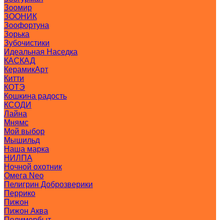
Зоомир
ЗООНИК
Зоофортуна
Зорька
Зубочистики
Идеальная Наседка
КАСКАД
КерамикАрт
Китти
КОТЭ
Кошкина радость
КСОДИ
Лайна
Мнямс
Мой выбор
Мышильд
Наша марка
НИЛПА
Ночной охотник
Омега Neo
Пелигрин Доброзверики
Перрико
Пижон
Пижон Аква
Полимербыт