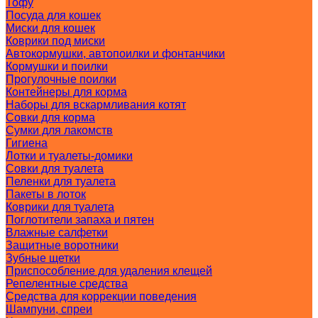
Тофу
Посуда для кошек
Миски для кошек
Коврики под миски
Автокормушки, автопоилки и фонтанчики
Кормушки и поилки
Прогулочные поилки
Контейнеры для корма
Наборы для вскармливания котят
Совки для корма
Сумки для лакомств
Гигиена
Лотки и туалеты-домики
Совки для туалета
Пеленки для туалета
Пакеты в лоток
Коврики для туалета
Поглотители запаха и пятен
Влажные салфетки
Защитные воротники
Зубные щетки
Приспособление для удаления клещей
Репелентные средства
Средства для коррекции поведения
Шампуни, спреи