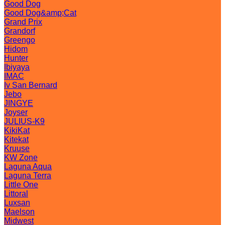
Good Dog
Good Dog&amp;Cat
Grand Prix
Grandorf
Greengo
Hidom
Hunter
Ibiyaya
IMAC
Iv San Bernard
Jebo
JINGYE
Joyser
JULIUS-K9
KikiKat
Kitekat
Kruuse
KW Zone
Laguna Aqua
Laguna Terra
Little One
Littoral
Luxsan
Maelson
Midwest