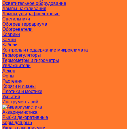
Осветительное оборудование
Лампы накаливания
Лампы ультрафиолетовые
Светильники
Обогрев террариума
Обогреватели
Коврики
Камни
Кабели
Контроль и поддержание микроклимата
Терморегуляторы
Термометры и гигрометры
Увлажнители
Декор
Фоны
Растения
Коряги и лианы
Плотики и мостики
Укрытия
Инструментарий
Аквариумистика
Рыбки декоративные
Корм для рыб
Уход за аквариумом