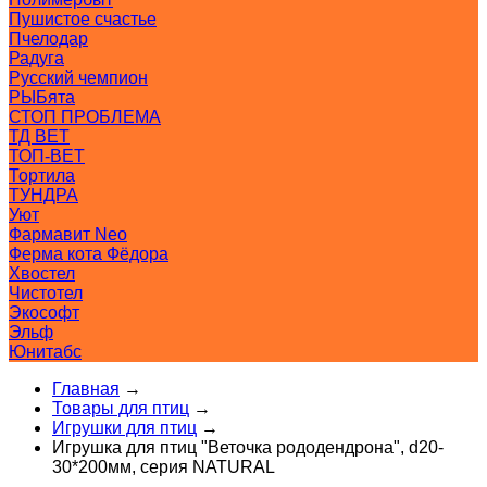
Пушистое счастье
Пчелодар
Радуга
Русский чемпион
РЫБята
СТОП ПРОБЛЕМА
ТД ВЕТ
ТОП-ВЕТ
Тортила
ТУНДРА
Уют
Фармавит Neo
Ферма кота Фёдора
Хвостел
Чистотел
Экософт
Эльф
Юнитабс
Главная
→
Товары для птиц
→
Игрушки для птиц
→
Игрушка для птиц "Веточка рододендрона", d20-
30*200мм, серия NATURAL