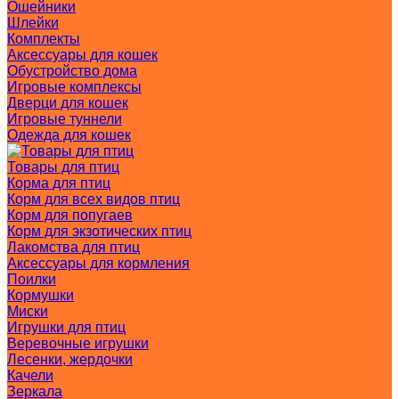
Ошейники
Шлейки
Комплекты
Аксессуары для кошек
Обустройство дома
Игровые комплексы
Дверци для кошек
Игровые туннели
Одежда для кошек
Товары для птиц
Корма для птиц
Корм для всех видов птиц
Корм для попугаев
Корм для экзотических птиц
Лакомства для птиц
Аксессуары для кормления
Поилки
Кормушки
Миски
Игрушки для птиц
Веревочные игрушки
Лесенки, жердочки
Качели
Зеркала