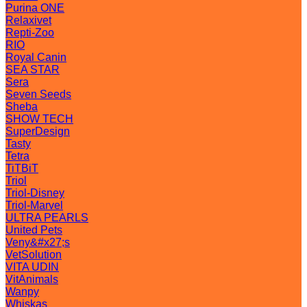
Purina ONE
Relaxivet
Repti-Zoo
RIO
Royal Canin
SEA STAR
Sera
Seven Seeds
Sheba
SHOW TECH
SuperDesign
Tasty
Tetra
TiTBiT
Triol
Triol-Disney
Triol-Marvel
ULTRA PEARLS
United Pets
Veny&#x27;s
VetSolution
VITA UDIN
VitAnimals
Wanpy
Whiskas