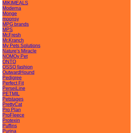
MIKIMEALS
Moderna
Monge
moonsy
MPG brands
MPS
Mr.Fresh
Mr.Kranch
My Pets Solutions
Nature's Miracle
NOMOy Pet
ONTO
OSSO fashion
OutwardHound
Pedigree
Perfect Fit
PerseiLine
PETMIL
Petstages
PrettyCat
Pro Plan
ProFleece
Protexin
Puffins
Purina