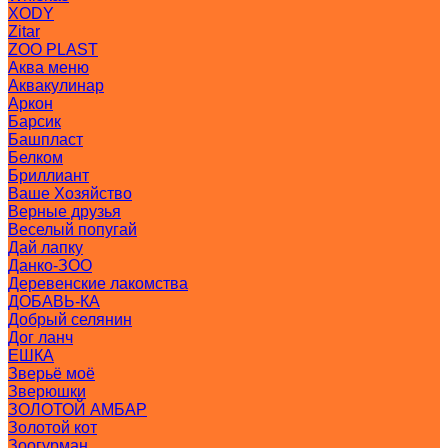
XODY
Zitar
ZOO PLAST
Аква меню
Аквакулинар
Аркон
Барсик
Башпласт
Белком
Бриллиант
Ваше Хозяйство
Верные друзья
Веселый попугай
Дай лапку
Данко-ЗОО
Деревенские лакомства
ДОБАВЬ-КА
Добрый селянин
Дог ланч
ЕШКА
Зверьё моё
Зверюшки
ЗОЛОТОЙ АМБАР
Золотой кот
Зоогурман