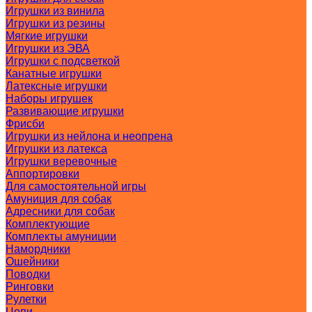
Игрушки из винила
Игрушки из резины
Мягкие игрушки
Игрушки из ЭВА
Игрушки с подсветкой
Канатные игрушки
Латексные игрушки
Наборы игрушек
Развивающие игрушки
Фрисби
Игрушки из нейлона и неопрена
Игрушки из латекса
Игрушки веревочные
Аппортировки
Для самостоятельной игры
Амуниция для собак
Адресники для собак
Комплектующие
Комплекты амуниции
Намордники
Ошейники
Поводки
Ринговки
Рулетки
Цепи