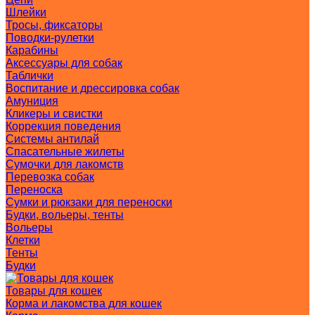
Шлейки
Тросы, фиксаторы
Поводки-рулетки
Карабины
Аксессуары для собак
Таблички
Воспитание и дрессировка собак
Амуниция
Кликеры и свистки
Коррекция поведения
Системы антилай
Спасательные жилеты
Сумочки для лакомств
Перевозка собак
Переноска
Сумки и рюкзаки для переноски
Будки, вольеры, тенты
Вольеры
Клетки
Тенты
Будки
Товары для кошек
Корма и лакомства для кошек