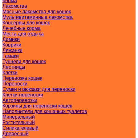
Корма
Лакомства
Мясные лакомства для кошек
Мультивитаминные лакомства
Консервы для кошек
Лечебные корма
Места для отдыха
Домики
Коврики
Лежанки
Гамаки
Туннели для кошек
Лестницы
Клетки
Перевозка кошек
Переноски
Сумки и рюкзаки для переноски
Клетки-переноски
Автоперевозки
Корзины для переноски кошек
Наполнители для кошачьих туалетов
Минеральный
Растительный
Силикагелевый
Древесный