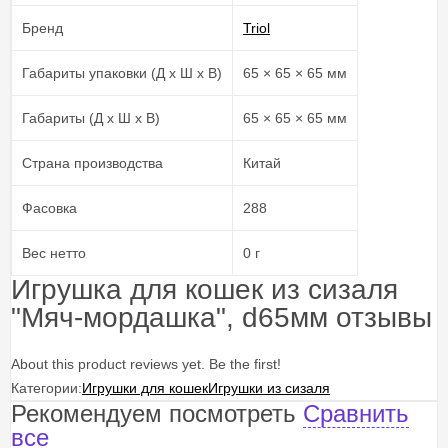
Бренд
Triol
Габариты упаковки (Д х Ш х В)
65 × 65 × 65 мм
Габариты (Д х Ш х В)
65 × 65 × 65 мм
Страна производства
Китай
Фасовка
288
Вес нетто
0 г
Игрушка для кошек из сизаля
"Мяч-мордашка", d65мм отзывы
About this product reviews yet. Be the first!
Категории:
Игрушки для кошек
Игрушки из сизаля
Рекомендуем посмотреть
Сравнить
все