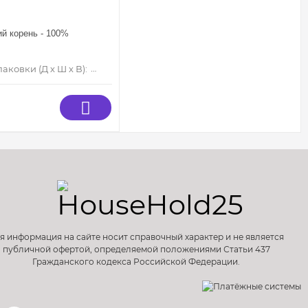
- 2%, морковь - 2%.
ий корень - 100%
аковки (Д х Ш х В):
225 мм×140 мм×15 мм
я информация на сайте носит справочный характер и не является
публичной офертой, определяемой положениями Статьи 437
Гражданского кодекса Российской Федерации.