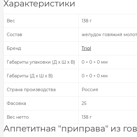
Характеристики
Вес
138 г
Состав
желудок говяжий молотый
Бренд
Triol
Габариты упаковки (Д х Ш х В)
0 × 0 × 0 мм
Габариты (Д х Ш х В)
0 × 0 × 0 мм
Страна производства
Россия
Фасовка
25
Вес нетто
138 г
Аппетитная "приправа" из го