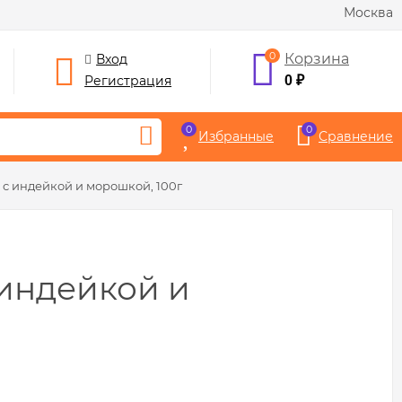
Москва
0
Корзина
Вход
Регистрация
0
₽
0
0
Избранные
Сравнение
 с индейкой и морошкой, 100г
 индейкой и