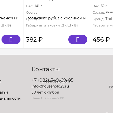
и морковью, 100г
Вес:
141 г
Вес:
52 г
молотый - 96%, мясо ягненка - 2%, тыква - 2%.
Состав:
желудок говяжий молотый - 96%, мясо кролика 
Состав:
быч
Бренд:
Triol
Бренд:
Triol
Ш х В):
0 мм×0 мм×0 мм
Габариты упаковки (Д х Ш х В):
0 мм×0 мм×0 мм
Габариты уп
382
₽
456
₽
Контакты
+7 (982) 549-69-05
info@household25.ru
Вс
атьи
50 лет октября
циальности
Пн—Вс09:00—22:00