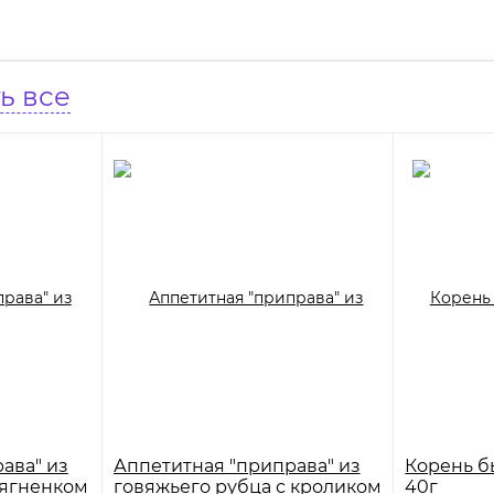
ь все
ава" из
Аппетитная "приправа" из
Корень б
 ягненком
говяжьего рубца с кроликом
40г