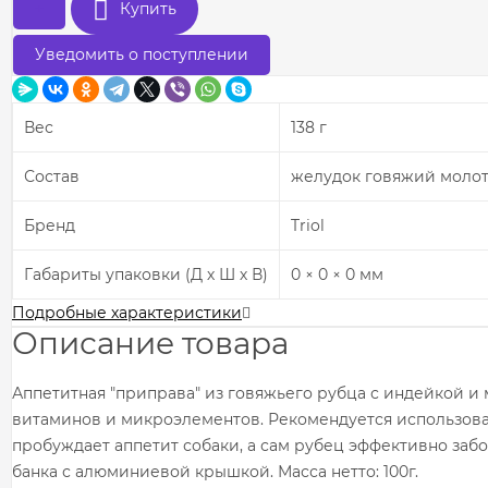
+
Купить
Уведомить о поступлении
Вес
138 г
Состав
желудок говяжий молотый
Бренд
Triol
Габариты упаковки (Д х Ш х В)
0 × 0 × 0 мм
Подробные характеристики
Описание товара
Аппетитная "приправа" из говяжьего рубца с индейкой и 
витаминов и микроэлементов. Рекомендуется использоват
пробуждает аппетит собаки, а сам рубец эффективно заб
банка с алюминиевой крышкой. Масса нетто: 100г.