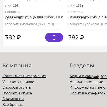
100г
и тыквой, 100г
Вес:
126 г
Вес:
136 г
Состав:
желудок говяжий молотый – 100%
Состав:
желудок говяжий 
Бренд:
Triol
Бренд:
Triol
Габариты упаковки (Д х Ш х В):
85 мм×85 мм×85 мм
Габариты упаковки (Д х 
382
₽
382
₽
Компания
Разделы
Контактная информация
Акции и скидки
Условия доставки
Новости компании
Способы оплаты
Информационные ст
Возврат и обмен
Политика конфиден
О компании
Все бренды