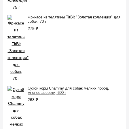
Фрикасе из телятины TitBit "Золотая коллекция" для
собак, 70 г
279
₽
Сухой корм Chammy для собак мелких пород,
мясное ассорти, 600 г
263
₽