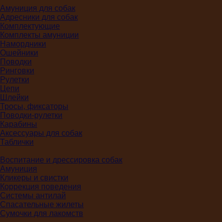
Амуниция для собак
Адресники для собак
Комплектующие
Комплекты амуниции
Намордники
Ошейники
Поводки
Ринговки
Рулетки
Цепи
Шлейки
Тросы, фиксаторы
Поводки-рулетки
Карабины
Аксессуары для собак
Таблички
Воспитание и дрессировка собак
Амуниция
Кликеры и свистки
Коррекция поведения
Системы антилай
Спасательные жилеты
Сумочки для лакомств