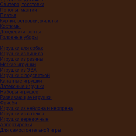
Свитера, толстовки
Попоны, мантии
Платья
Куртки, ветровки, жилетки
Костюмы
Дождевики, зонты
Головные уборы
Игрушки для собак
Игрушки из винила
Игрушки из резины
Мягкие игрушки
Игрушки из ЭВА
Игрушки с подсветкой
Канатные игрушки
Латексные игрушки
Наборы игрушек
Развивающие игрушки
Фрисби
Игрушки из нейлона и неопрена
Игрушки из латекса
Игрушки веревочные
Аппортировки
Для самостоятельной игры