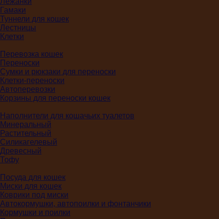
Лежанки
Гамаки
Туннели для кошек
Лестницы
Клетки
Перевозка кошек
Переноски
Сумки и рюкзаки для переноски
Клетки-переноски
Автоперевозки
Корзины для переноски кошек
Наполнители для кошачьих туалетов
Минеральный
Растительный
Силикагелевый
Древесный
Тофу
Посуда для кошек
Миски для кошек
Коврики под миски
Автокормушки, автопоилки и фонтанчики
Кормушки и поилки