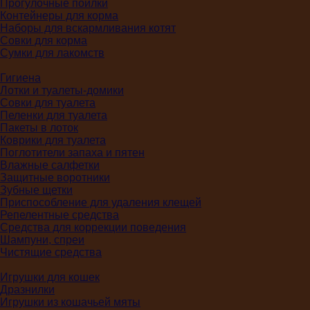
Прогулочные поилки
Контейнеры для корма
Наборы для вскармливания котят
Совки для корма
Сумки для лакомств
Гигиена
Лотки и туалеты-домики
Совки для туалета
Пеленки для туалета
Пакеты в лоток
Коврики для туалета
Поглотители запаха и пятен
Влажные салфетки
Защитные воротники
Зубные щетки
Приспособление для удаления клещей
Репелентные средства
Средства для коррекции поведения
Шампуни, спреи
Чистящие средства
Игрушки для кошек
Дразнилки
Игрушки из кошачьей мяты