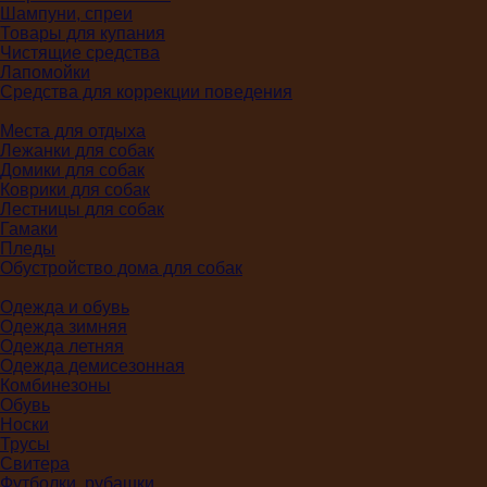
Шампуни, спреи
Товары для купания
Чистящие средства
Лапомойки
Средства для коррекции поведения
Места для отдыха
Лежанки для собак
Домики для собак
Коврики для собак
Лестницы для собак
Гамаки
Пледы
Обустройство дома для собак
Одежда и обувь
Одежда зимняя
Одежда летняя
Одежда демисезонная
Комбинезоны
Обувь
Носки
Трусы
Свитера
Футболки, рубашки