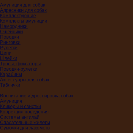
Амуниция для собак
Адресники для собак
Комплектующие
Комплекты амуниции
Намордники
Ошейники
Поводки
Ринговки
Рулетки
Цепи
Шлейки
Тросы, фиксаторы
Поводки-рулетки
Карабины
Аксессуары для собак
Таблички
Воспитание и дрессировка собак
Амуниция
Кликеры и свистки
Коррекция поведения
Системы антилай
Спасательные жилеты
Сумочки для лакомств