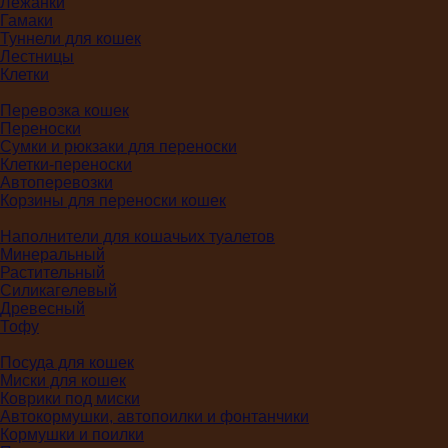
Лежанки
Гамаки
Туннели для кошек
Лестницы
Клетки
Перевозка кошек
Переноски
Сумки и рюкзаки для переноски
Клетки-переноски
Автоперевозки
Корзины для переноски кошек
Наполнители для кошачьих туалетов
Минеральный
Растительный
Силикагелевый
Древесный
Тофу
Посуда для кошек
Миски для кошек
Коврики под миски
Автокормушки, автопоилки и фонтанчики
Кормушки и поилки