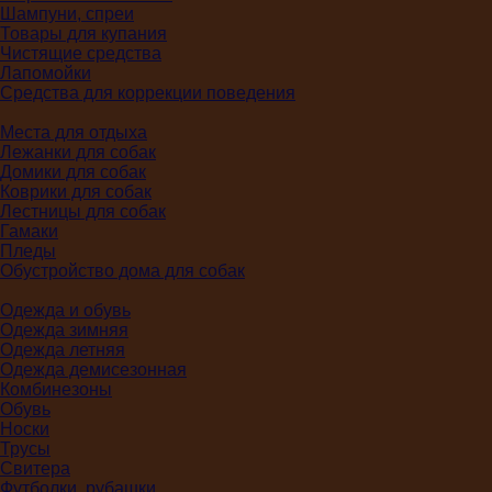
Шампуни, спреи
Товары для купания
Чистящие средства
Лапомойки
Средства для коррекции поведения
Места для отдыха
Лежанки для собак
Домики для собак
Коврики для собак
Лестницы для собак
Гамаки
Пледы
Обустройство дома для собак
Одежда и обувь
Одежда зимняя
Одежда летняя
Одежда демисезонная
Комбинезоны
Обувь
Носки
Трусы
Свитера
Футболки, рубашки