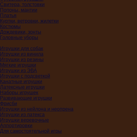
Свитера, толстовки
Попоны, мантии
Платья
Куртки, ветровки, жилетки
Костюмы
Дождевики, зонты
Головные уборы
Игрушки для собак
Игрушки из винила
Игрушки из резины
Мягкие игрушки
Игрушки из ЭВА
Игрушки с подсветкой
Канатные игрушки
Латексные игрушки
Наборы игрушек
Развивающие игрушки
Фрисби
Игрушки из нейлона и неопрена
Игрушки из латекса
Игрушки веревочные
Аппортировки
Для самостоятельной игры