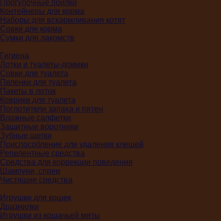
Прогулочные поилки
Контейнеры для корма
Наборы для вскармливания котят
Совки для корма
Сумки для лакомств
Гигиена
Лотки и туалеты-домики
Совки для туалета
Пеленки для туалета
Пакеты в лоток
Коврики для туалета
Поглотители запаха и пятен
Влажные салфетки
Защитные воротники
Зубные щетки
Приспособление для удаления клещей
Репелентные средства
Средства для коррекции поведения
Шампуни, спреи
Чистящие средства
Игрушки для кошек
Дразнилки
Игрушки из кошачьей мяты