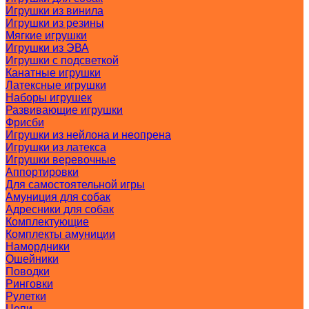
Игрушки из винила
Игрушки из резины
Мягкие игрушки
Игрушки из ЭВА
Игрушки с подсветкой
Канатные игрушки
Латексные игрушки
Наборы игрушек
Развивающие игрушки
Фрисби
Игрушки из нейлона и неопрена
Игрушки из латекса
Игрушки веревочные
Аппортировки
Для самостоятельной игры
Амуниция для собак
Адресники для собак
Комплектующие
Комплекты амуниции
Намордники
Ошейники
Поводки
Ринговки
Рулетки
Цепи