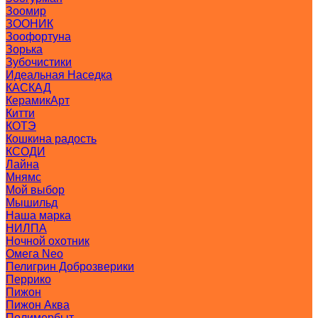
Зоомир
ЗООНИК
Зоофортуна
Зорька
Зубочистики
Идеальная Наседка
КАСКАД
КерамикАрт
Китти
КОТЭ
Кошкина радость
КСОДИ
Лайна
Мнямс
Мой выбор
Мышильд
Наша марка
НИЛПА
Ночной охотник
Омега Neo
Пелигрин Доброзверики
Перрико
Пижон
Пижон Аква
Полимербыт