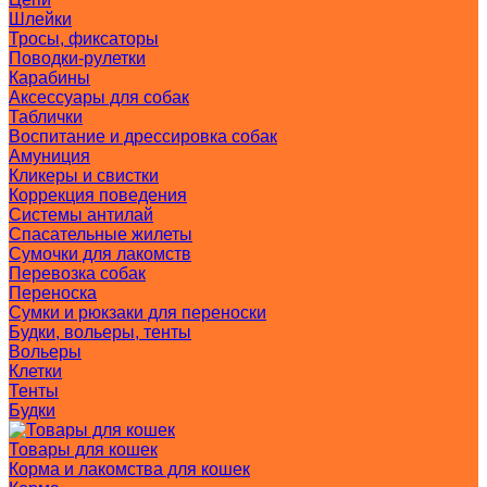
Шлейки
Тросы, фиксаторы
Поводки-рулетки
Карабины
Аксессуары для собак
Таблички
Воспитание и дрессировка собак
Амуниция
Кликеры и свистки
Коррекция поведения
Системы антилай
Спасательные жилеты
Сумочки для лакомств
Перевозка собак
Переноска
Сумки и рюкзаки для переноски
Будки, вольеры, тенты
Вольеры
Клетки
Тенты
Будки
Товары для кошек
Корма и лакомства для кошек