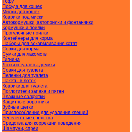
Тофу
Посуда для кошек
Миски для кошек
Коврики под миски
Автокормушки, автопоилки и фонтанчики
Кормушки и поилки
Прогулочные поилки
Контейнеры для корма
Наборы для вскармливания котят
Совки для корма
Сумки для лакомств
Гигиена
Лотки и туалеты-домики
Совки для туалета
Пеленки для туалета
Пакеты в лоток
Коврики для туалета
Поглотители запаха и пятен
Влажные салфетки
Защитные воротники
Зубные щетки
Приспособление для удаления клещей
Репелентные средства
Средства для коррекции поведения
Шампуни, спреи