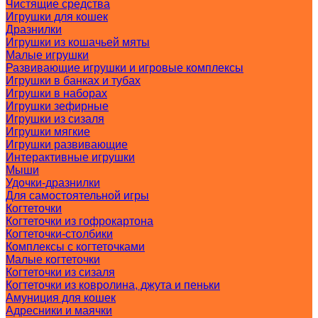
Чистящие средства
Игрушки для кошек
Дразнилки
Игрушки из кошачьей мяты
Малые игрушки
Развивающие игрушки и игровые комплексы
Игрушки в банках и тубах
Игрушки в наборах
Игрушки зефирные
Игрушки из сизаля
Игрушки мягкие
Игрушки развивающие
Интерактивные игрушки
Мыши
Удочки-дразнилки
Для самостоятельной игры
Когтеточки
Когтеточки из гофрокартона
Когтеточки-столбики
Комплексы с когтеточками
Малые когтеточки
Когтеточки из сизаля
Когтеточки из ковролина, джута и пеньки
Амуниция для кошек
Адресники и маячки