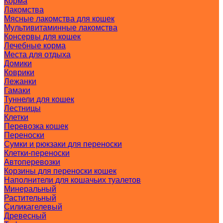
Корма
Лакомства
Мясные лакомства для кошек
Мультивитаминные лакомства
Консервы для кошек
Лечебные корма
Места для отдыха
Домики
Коврики
Лежанки
Гамаки
Туннели для кошек
Лестницы
Клетки
Перевозка кошек
Переноски
Сумки и рюкзаки для переноски
Клетки-переноски
Автоперевозки
Корзины для переноски кошек
Наполнители для кошачьих туалетов
Минеральный
Растительный
Силикагелевый
Древесный