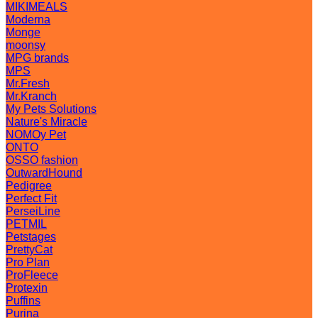
MIKIMEALS
Moderna
Monge
moonsy
MPG brands
MPS
Mr.Fresh
Mr.Kranch
My Pets Solutions
Nature's Miracle
NOMOy Pet
ONTO
OSSO fashion
OutwardHound
Pedigree
Perfect Fit
PerseiLine
PETMIL
Petstages
PrettyCat
Pro Plan
ProFleece
Protexin
Puffins
Purina