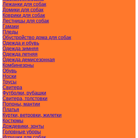
Лежанки для собак
Домики для собак
Коврики для собак
Лестницы для собак
Гамаки
Пледы
Обустройство дома для собак
Одежда и обувь
Одежда зимняя
Одежда летняя
Одежда демисезонная
Комбинезоны
Обувь
Носки
Трусы
Свитера
Футболки, рубашки
Свитера, толстовки
Попоны, мантии
Платья
Куртки, ветровки, жилетки
Костюмы
Дождевики, зонты
Головные уборы
Игрушки для собак