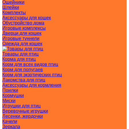
Ошейники
Шлейки
Комплекты
Аксессуары для кошек
Обустройство дома
Игровые комплексы
Дверци для кошек
Игровые туннели
Одежда для кошек
Товары для птиц
Корма для птиц
Корм для всех видов птиц
Корм для попугаев
Корм для экзотических птиц
Лакомства для птиц
Аксессуары для кормления
Поилки
Кормушки
Миски
Игрушки для птиц
Веревочные игрушки
Лесенки, жердочки
Качели
Зеркала