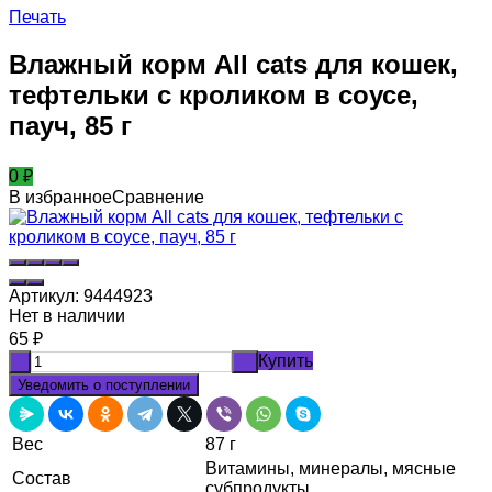
Печать
Влажный корм All cats для кошек,
тефтельки с кроликом в соусе,
пауч, 85 г
0
₽
В избранное
Сравнение
Артикул:
9444923
Нет в наличии
65
₽
Купить
-
+
Уведомить о поступлении
Вес
87 г
Витамины, минералы, мясные
Состав
субпродукты