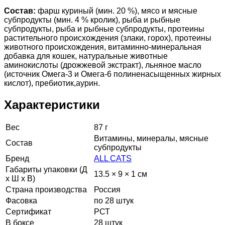
Состав:
фарш куриный (мин. 20 %), мясо и мясные
субпродукты (мин. 4 % кролик), рыба и рыбные
субпродукты, рыба и рыбные субпродукты, протеины
растительного происхождения (злаки, горох), протеины
животного происхождения, витаминно-минеральная
добавка для кошек, натуральные животные
аминокислоты (дрожжевой экстракт), льняное масло
(источник Омега-3 и Омега-6 полиненасыщенных жирных
кислот), пребиотик,аурин.
Характеристики
Вес
87 г
Витамины, минералы, мясные
Состав
субпродукты
Бренд
ALL CATS
Габариты упаковки (Д
13.5 × 9 × 1 см
х Ш х В)
Страна производства
Россия
Фасовка
по 28 штук
Сертификат
РСТ
В боксе
28 штук