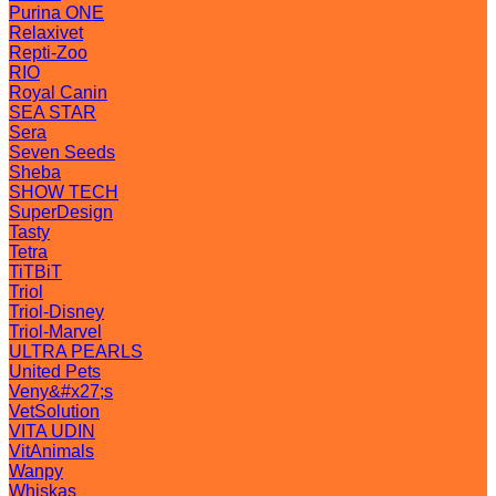
Purina ONE
Relaxivet
Repti-Zoo
RIO
Royal Canin
SEA STAR
Sera
Seven Seeds
Sheba
SHOW TECH
SuperDesign
Tasty
Tetra
TiTBiT
Triol
Triol-Disney
Triol-Marvel
ULTRA PEARLS
United Pets
Veny&#x27;s
VetSolution
VITA UDIN
VitAnimals
Wanpy
Whiskas