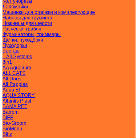
Колтунорезы
Лапомойки
Машинки для стрижки и комплектующие
Наборы для груминга
Ножницы для шерсти
Расчёски, грабли
Фурминаторы, триммеры
Щётки, пуходёрки
Пуходерки
Бренды
1 All Systems
8in1
AA Aquarium
ALL CATS
All Dogs
All Pappies
Aqua El
AQUA STORY
Atlantis Plast
BAMA PET
Barrom
BIFF
Bio-Groom
BioMenu
Blitz