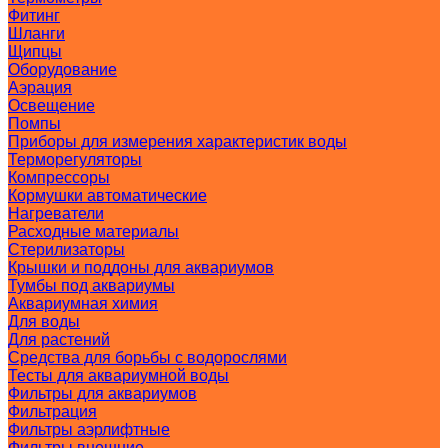
Фитинг
Шланги
Щипцы
Оборудование
Аэрация
Освещение
Помпы
Приборы для измерения характеристик воды
Терморегуляторы
Компрессоры
Кормушки автоматические
Нагреватели
Расходные материалы
Стерилизаторы
Крышки и поддоны для аквариумов
Тумбы под аквариумы
Аквариумная химия
Для воды
Для растений
Средства для борьбы с водорослями
Тесты для аквариумной воды
Фильтры для аквариумов
Фильтрация
Фильтры аэрлифтные
Фильтры внешние