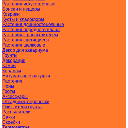
Растения искусственные
Бонсаи и пещеры
Коврики
Кусты и кладофоры
Растения длинностебельные
Растения переднего плана
Растения с распылителем
Растения светящиеся
Растения шелковые
Декор для аквариума
Грунты
Декорации
Камни
Кораллы
Натуральные ракушки
Растения
Фоны
Гроты
Аксессуары
Отсадники, переноски
Очистители грунта
Распылители
Сачки
Скребки
Термометры