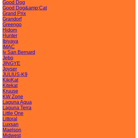
Good Dog
Good Dog&amp;Cat
Grand Prix
Grandorf
Greengo
Hidom
Hunter
Ibiyaya
IMAC
Iv San Bernard
Jebo
JINGYE
Joyser
JULIUS-K9
KikiKat
Kitekat
Kruuse
KW Zone
Laguna Aqua
Laguna Terra
Little One
Littoral
Luxsan
Maelson
Midwest