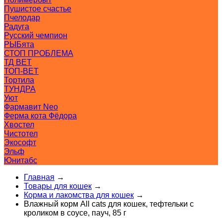
Пушистое счастье
Пчелодар
Радуга
Русский чемпион
РЫБята
СТОП ПРОБЛЕМА
ТД ВЕТ
ТОП-ВЕТ
Тортила
ТУНДРА
Уют
Фармавит Neo
Ферма кота Фёдора
Хвостел
Чистотел
Экософт
Эльф
Юнитабс
Главная
→
Товары для кошек
→
Корма и лакомства для кошек
→
Влажный корм All cats для кошек, тефтельки с
кроликом в соусе, пауч, 85 г