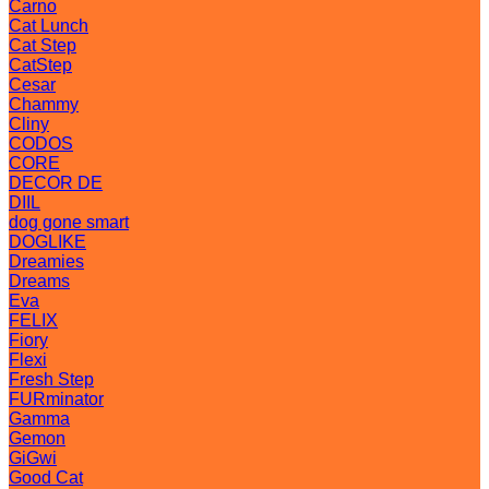
Carno
Cat Lunch
Cat Step
CatStep
Cesar
Chammy
Cliny
CODOS
CORE
DECOR DE
DIIL
dog gone smart
DOGLIKE
Dreamies
Dreams
Eva
FELIX
Fiory
Flexi
Fresh Step
FURminator
Gamma
Gemon
GiGwi
Good Cat