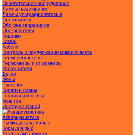
Осветительное оборудование
Лампы накаливания
Лампы ультрафиолетовые
Светильники
Обогрев террариума
Обогреватели
Коврики
Камни
Кабели
Контроль и поддержание микроклимата
Терморегуляторы
Термометры и гигрометры
Увлажнители
Декор
Фоны
Растения
Коряги и лианы
Плотики и мостики
Укрытия
Инструментарий
Аквариумистика
Рыбки декоративные
Корм для рыб
Уход за аквариумом