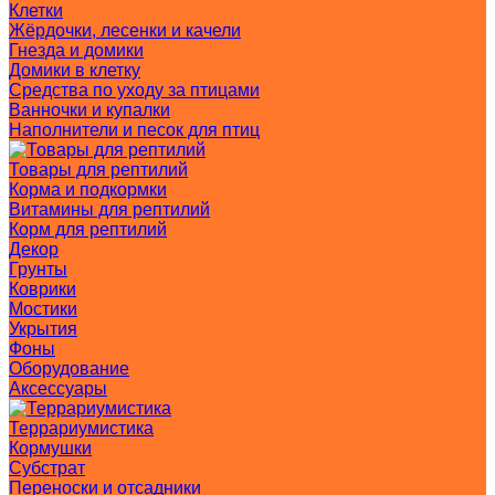
Клетки
Жёрдочки, лесенки и качели
Гнезда и домики
Домики в клетку
Средства по уходу за птицами
Ванночки и купалки
Наполнители и песок для птиц
Товары для рептилий
Корма и подкормки
Витамины для рептилий
Корм для рептилий
Декор
Грунты
Коврики
Мостики
Укрытия
Фоны
Оборудование
Аксессуары
Террариумистика
Кормушки
Субстрат
Переноски и отсадники