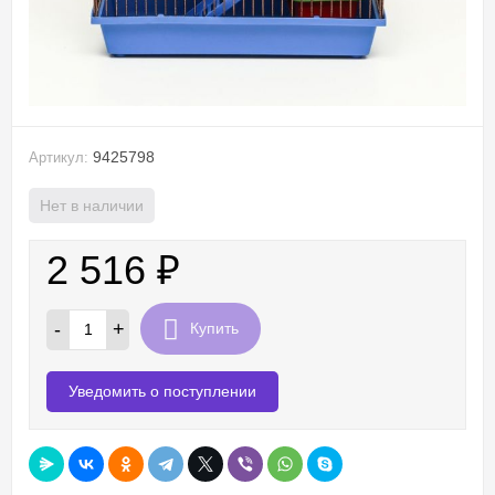
9425798
Артикул:
Нет в наличии
2 516
₽
-
+
Купить
Уведомить о поступлении